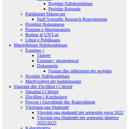
Projekte Ndërkombëtare
Projekte Rajonale
Publikimet Shkencore
Staff Scientific Research Repositorium
Projektet Hulumtuese
Punimet e Magjistraturës
Botime të UNT-së
Librat e Publikuara
Marrëdhëniet Ndërkombëtare
Erasmus +
Thirrjet
Erasmus+ eksperiencat
Dokumente
Format dhe udhëzimet për projekte
Projekte Ndërkombëtare
Marrëveshjet për bashkëpunim
Sigurimi dhe Zhvillimi i Cilësisë
Sigurimi I Cilësisë
Zhvillimi i Kurrikulave
Procesi i Akreditimit dhe Riakreditimit
Vlerësimi nga Studentët
Vlersimi nga studentët për semestrin veror 2022
Vlersimi nga Studentët për semestrin dimëror
2022/2023
Kalueshmëria