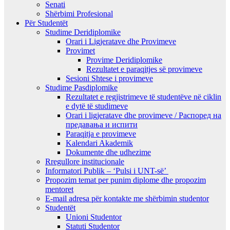
Senati
Shërbimi Profesional
Për Studentët
Studime Deridiplomike
Orari i Ligjeratave dhe Provimeve
Provimet
Provime Deridiplomike
Rezultatet e paraqitjes së provimeve
Sesioni Shtese i provimeve
Studime Pasdiplomike
Rezultatet e regjistrimeve të studentëve në ciklin
e dytë të studimeve
Orari i ligjeratave dhe provimeve / Распоред на
предавањa и испити
Paraqitja e provimeve
Kalendari Akademik
Dokumente dhe udhezime
Rregullore institucionale
Informatori Publik – ‘Pulsi i UNT-së’
Propozim temat per punim diplome dhe propozim
mentoret
E-mail adresa për kontakte me shërbimin studentor
Studentët
Unioni Studentor
Statuti Studentor