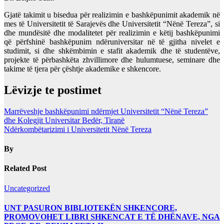
Gjatë takimit u bisedua për realizimin e bashkëpunimit akademik në
mes të Universitetit të Sarajevës dhe Universitetit “Nënë Tereza”, si
dhe mundësitë dhe modalitetet për realizimin e këtij bashkëpunimi
që përfshinë bashkëpunim ndëruniversitar në të gjitha nivelet e
studimit, si dhe shkëmbimin e stafit akademik dhe të studentëve,
projekte të përbashkëta zhvillimore dhe hulumtuese, seminare dhe
takime të tjera për çështje akademike e shkencore.
Lëvizje te postimet
Marrëveshje bashkëpunimi ndërmjet Universitetit “Nënë Tereza”
dhe Kolegjit Universitar Bedër, Tiranë
Ndërkombëtarizimi i Universitetit Nënë Tereza
By
Related Post
Uncategorized
UNT PASURON BIBLIOTEKËN SHKENCORE,
PROMOVOHET LIBRI SHKENCAT E TË DHËNAVE, NGA