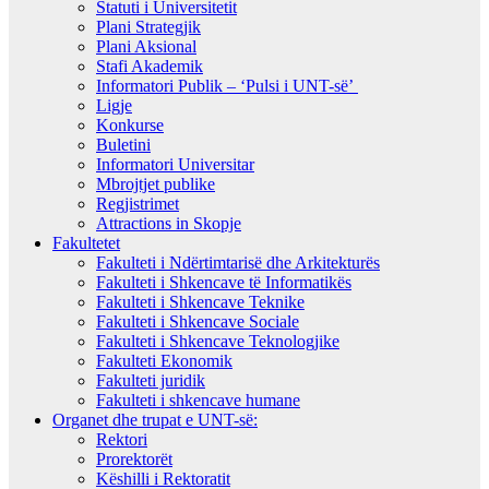
Statuti i Universitetit
Plani Strategjik
Plani Aksional
Stafi Akademik
Informatori Publik – ‘Pulsi i UNT-së’
Ligje
Konkurse
Buletini
Informatori Universitar
Mbrojtjet publike
Regjistrimet
Attractions in Skopje
Fakultetet
Fakulteti i Ndërtimtarisë dhe Arkitekturës
Fakulteti i Shkencave të Informatikës
Fakulteti i Shkencave Teknike
Fakulteti i Shkencave Sociale
Fakulteti i Shkencave Teknologjike
Fakulteti Ekonomik
Fakulteti juridik
Fakulteti i shkencave humane
Organet dhe trupat e UNT-së:
Rektori
Prorektorët
Këshilli i Rektoratit