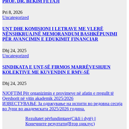
PROF. DR. BEKIM FETAJI
Pri 8, 2026
Uncategorized
UNT DHE KOMISIONI I LETRAVE ME VLERË
NËNSHKRUAJNË MEMORANDUM BASHKËPUNIMI
PËR AVANCIMIN E EDUKIMIT FINANCIAR
Dhj 24, 2025
Uncategorized
SINDIKATA E UNT-SË FIRMOS MARRËVESHJEN
KOLEKTIVE ME KUVENDIN E RMV-SË
Dhj 24, 2025
NJOFTIM Për organizimin e provimeve në afatin e rregullt të
Qershorit në vitin akademik 2025/2026
ИЗВЕСТУВАЊЕ За одржување на испити во редовна сесија
во Јуни во академската 2025/2026 година.
Rezultatet përfundimtare(Cikli i dytë) ||
Конечните резултати(Втор циклус)