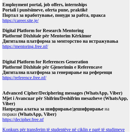
Employment portal, job offers, internships
Portali i punësimeve, oferta pune, praktikë
Портал за вработување, понуди за рабта, пракса
https://career.site.je/
Digital Platform for Research Mentoring
Platformë Dixhitale për Mentorim Kërkimor
Дигитална платформа за менторство на истражувања
https://mentoring.free.nf/
Digital Platform for References Generation
Platformë Dixhitale për Gjenerimin e Referencave
Дигитална платформа за генерирање на референци
https://reference.free.nf/
Advanced Cipher/Deciphering messages (WhatsApp, Viber)
Mjet i Avancuar për Shifrim/Deshifrim mesazheve (WhatsApp,
Viber)
Напредна алатка за шифрирање/дешифрирање
на
пораки
(WhatsApp, Viber)
https://decipher.free.nf
Konkurs për transferim të studentëve në ciklin e parë të studimeve