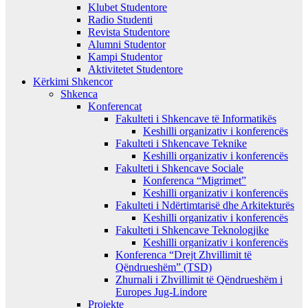
Klubet Studentore
Radio Studenti
Revista Studentore
Alumni Studentor
Kampi Studentor
Aktivitetet Studentore
Kërkimi Shkencor
Shkenca
Konferencat
Fakulteti i Shkencave të Informatikës
Keshilli organizativ i konferencës
Fakulteti i Shkencave Teknike
Keshilli organizativ i konferencës
Fakulteti i Shkencave Sociale
Konferenca “Migrimet”
Keshilli organizativ i konferencës
Fakulteti i Ndërtimtarisë dhe Arkitekturës
Keshilli organizativ i konferencës
Fakulteti i Shkencave Teknologjike
Keshilli organizativ i konferencës
Konferenca “Drejt Zhvillimit të
Qëndrueshëm” (TSD)
Zhurnali i Zhvillimit të Qëndrueshëm i
Europes Jug-Lindore
Projekte