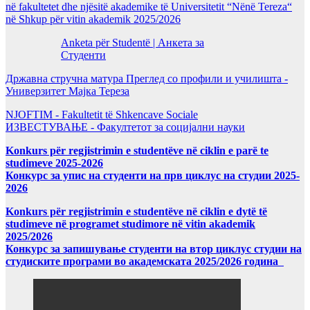
në fakultetet dhe njësitë akademike të Universitetit “Nënë Tereza“
në Shkup për vitin akademik 2025/2026
Anketa për Studentë | Анкета за
Студенти
Државна стручна матура Преглед со профили и училишта -
Универзитет Мајка Тереза
NJOFTIM - Fakultetit të Shkencave Sociale
ИЗВЕСТУВАЊЕ - Факултетот за социјални науки
Konkurs për regjistrimin e studentëve në ciklin e parë te
studimeve 2025-2026
Конкурс за упис на студенти на прв циклус на студии 2025-
2026
Konkurs për regjistrimin e studentëve në ciklin e dytë të
studimeve në programet studimore në vitin akademik
2025/2026
Конкурс за запишување студенти на втор циклус студии на
студиските програми во академската 2025/2026 година