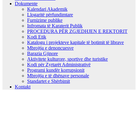
Dokumente
Kalendari Akademik
Llogaritë përfundimtare
Furnizime publike
Infromata të Karaterit Publik
PROCEDURA PËR ZGJEDHJEN E REKTORIT
Kodi Etik
Katalogu i projekteve kapitale të botimit të librave
Mbrojtja e denoncuesve
Barazia Gjinore
Aktivitete kulturore, sportive dhe turistike
Kodi për Zyrtarët Administrativë
Programi kundër korrupsionit
Mbrojtja e të dhënave personale
Standartet e Shërbimit
Kontakt