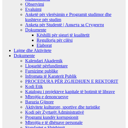
Observimi
Evaluimi
Anketë për vlerësimin e Programit studimor dhe
kushteve për studim
Anketa për Studentë | Анкета за Студенти
Dokumente
Këshilli për siguri të kualitetit
Regullorja për cilësi
Elaborat
Lajme dhe Aktivitete
Dokumente
Kalendari Akademik
Llogaritë përfundimtare
Furnizime publike
Infromata të Karaterit Publik
PROCEDURA PËR ZGJEDHJEN E REKTORIT
Kodi Etik
Katalogu i projekteve kapitale të botimit të librave
Mbrojtja e denoncuesve
Barazia Gjinore
Aktivitete kulturore, sportive dhe turistike
Kodi për Zyrtarët Administrativë
Programi kundër korrupsionit
Mbrojtja e të dhënave personale
Standartet e Shërbimit