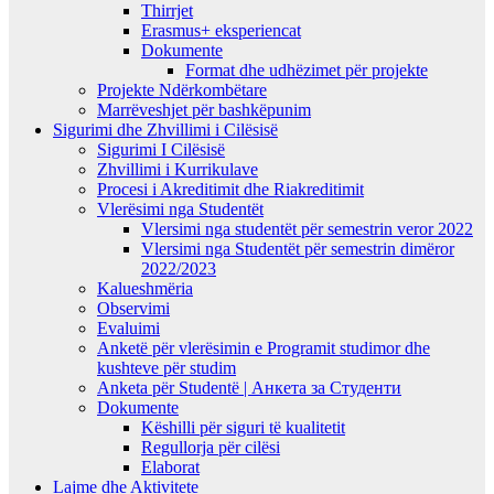
Thirrjet
Erasmus+ eksperiencat
Dokumente
Format dhe udhëzimet për projekte
Projekte Ndërkombëtare
Marrëveshjet për bashkëpunim
Sigurimi dhe Zhvillimi i Cilësisë
Sigurimi I Cilësisë
Zhvillimi i Kurrikulave
Procesi i Akreditimit dhe Riakreditimit
Vlerësimi nga Studentët
Vlersimi nga studentët për semestrin veror 2022
Vlersimi nga Studentët për semestrin dimëror
2022/2023
Kalueshmëria
Observimi
Evaluimi
Anketë për vlerësimin e Programit studimor dhe
kushteve për studim
Anketa për Studentë | Анкета за Студенти
Dokumente
Këshilli për siguri të kualitetit
Regullorja për cilësi
Elaborat
Lajme dhe Aktivitete