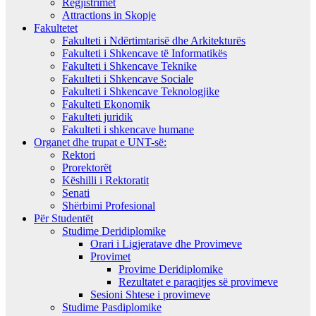
Regjistrimet
Attractions in Skopje
Fakultetet
Fakulteti i Ndërtimtarisë dhe Arkitekturës
Fakulteti i Shkencave të Informatikës
Fakulteti i Shkencave Teknike
Fakulteti i Shkencave Sociale
Fakulteti i Shkencave Teknologjike
Fakulteti Ekonomik
Fakulteti juridik
Fakulteti i shkencave humane
Organet dhe trupat e UNT-së:
Rektori
Prorektorët
Këshilli i Rektoratit
Senati
Shërbimi Profesional
Për Studentët
Studime Deridiplomike
Orari i Ligjeratave dhe Provimeve
Provimet
Provime Deridiplomike
Rezultatet e paraqitjes së provimeve
Sesioni Shtese i provimeve
Studime Pasdiplomike