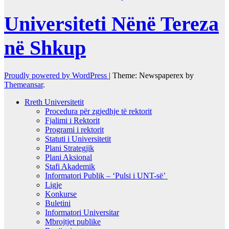
Universiteti Nënë Tereza
në Shkup
Proudly powered by WordPress
|
Theme: Newspaperex by
Themeansar
.
Rreth Universitetit
Procedura për zgjedhje të rektorit
Fjalimi i Rektorit
Programi i rektorit
Statuti i Universitetit
Plani Strategjik
Plani Aksional
Stafi Akademik
Informatori Publik – ‘Pulsi i UNT-së’
Ligje
Konkurse
Buletini
Informatori Universitar
Mbrojtjet publike