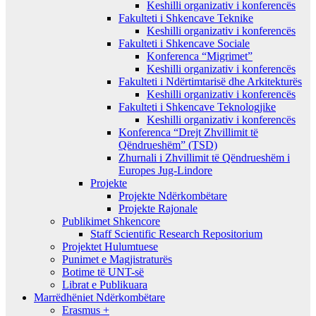
Keshilli organizativ i konferencës
Fakulteti i Shkencave Teknike
Keshilli organizativ i konferencës
Fakulteti i Shkencave Sociale
Konferenca “Migrimet”
Keshilli organizativ i konferencës
Fakulteti i Ndërtimtarisë dhe Arkitekturës
Keshilli organizativ i konferencës
Fakulteti i Shkencave Teknologjike
Keshilli organizativ i konferencës
Konferenca “Drejt Zhvillimit të
Qëndrueshëm” (TSD)
Zhurnali i Zhvillimit të Qëndrueshëm i
Europes Jug-Lindore
Projekte
Projekte Ndërkombëtare
Projekte Rajonale
Publikimet Shkencore
Staff Scientific Research Repositorium
Projektet Hulumtuese
Punimet e Magjistraturës
Botime të UNT-së
Librat e Publikuara
Marrëdhëniet Ndërkombëtare
Erasmus +