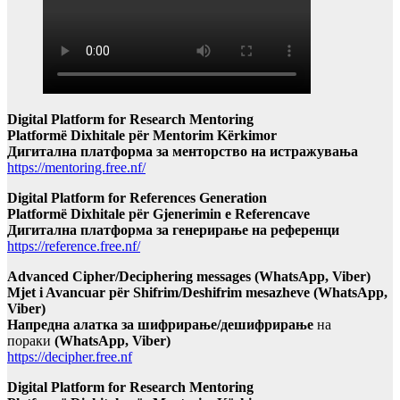
Digital Platform for Research Mentoring
Platformë Dixhitale për Mentorim Kërkimor
Дигитална платформа за менторство на истражувања
https://mentoring.free.nf/
Digital Platform for References Generation
Platformë Dixhitale për Gjenerimin e Referencave
Дигитална платформа за генерирање на референци
https://reference.free.nf/
Advanced Cipher/Deciphering messages (WhatsApp, Viber)
Mjet i Avancuar për Shifrim/Deshifrim mesazheve (WhatsApp,
Viber)
Напредна алатка за шифрирање/дешифрирање
на
пораки
(WhatsApp, Viber)
https://decipher.free.nf
Digital Platform for Research Mentoring