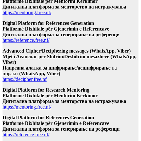
Platformë Dixhitale për Mentorim Kërkimor
Дигитална платформа за менторство на истражувања
https://mentoring.free.nf/
Digital Platform for References Generation
Platformë Dixhitale për Gjenerimin e Referencave
Дигитална платформа за генерирање на референци
https://reference.free.nf/
Advanced Cipher/Deciphering messages (WhatsApp, Viber)
Mjet i Avancuar për Shifrim/Deshifrim mesazheve (WhatsApp,
Viber)
Напредна алатка за шифрирање/дешифрирање
на
пораки
(WhatsApp, Viber)
https://decipher.free.nf
Digital Platform for Research Mentoring
Platformë Dixhitale për Mentorim Kërkimor
Дигитална платформа за менторство на истражувања
https://mentoring.free.nf/
Digital Platform for References Generation
Platformë Dixhitale për Gjenerimin e Referencave
Дигитална платформа за генерирање на референци
https://reference.free.nf/