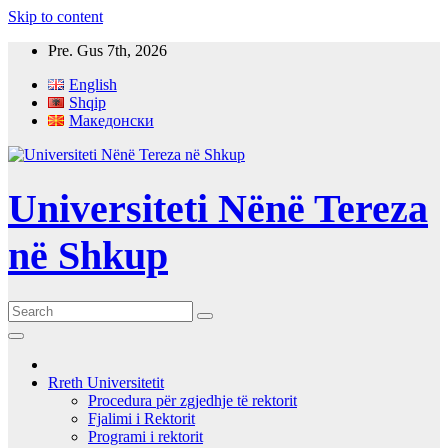
Skip to content
Pre. Gus 7th, 2026
English
Shqip
Македонски
Universiteti Nënë Tereza
në Shkup
Rreth Universitetit
Procedura për zgjedhje të rektorit
Fjalimi i Rektorit
Programi i rektorit