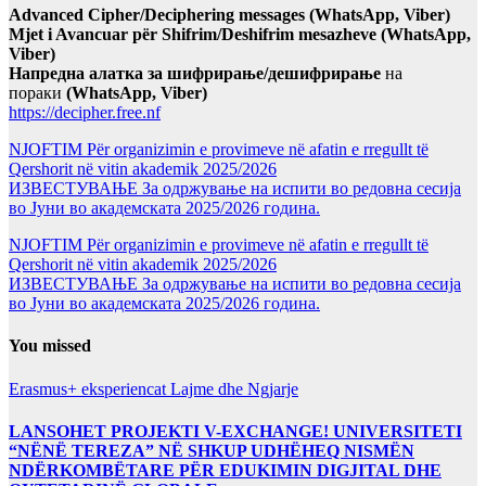
Advanced Cipher/Deciphering messages (WhatsApp, Viber)
Mjet i Avancuar për Shifrim/Deshifrim mesazheve (WhatsApp,
Viber)
Напредна алатка за шифрирање/дешифрирање
на
пораки
(WhatsApp, Viber)
https://decipher.free.nf
NJOFTIM Për organizimin e provimeve në afatin e rregullt të
Qershorit në vitin akademik 2025/2026
ИЗВЕСТУВАЊЕ За одржување на испити во редовна сесија
во Јуни во академската 2025/2026 година.
NJOFTIM Për organizimin e provimeve në afatin e rregullt të
Qershorit në vitin akademik 2025/2026
ИЗВЕСТУВАЊЕ За одржување на испити во редовна сесија
во Јуни во академската 2025/2026 година.
You missed
Erasmus+ eksperiencat
Lajme dhe Ngjarje
LANSOHET PROJEKTI V-EXCHANGE! UNIVERSITETI
“NËNË TEREZA” NË SHKUP UDHËHEQ NISMËN
NDËRKOMBËTARE PËR EDUKIMIN DIGJITAL DHE