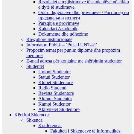
Rezultatet e regjistrimeve të studentëve në ciklin
e dytë të studimeve
Orari i ligjeratave dhe provimeve / Распоред на
предавањa и испити
Paraqitja e provimeve
Kalendari Akademik
Dokumente dhe udhezime
Rregullore institucionale
Informatori Publik – ‘Pulsi i UNT-së’
Propozim temat per punim diplome dhe propozim
mentoret
E-mail adresa për kontakte me shërbimin studentor
Studentët
Unioni Studentor
Statuti Studentor
Klubet Studentore
Radio Studenti
Revista Studentore
Alumni Studentor
Kampi Studentor
Aktivitetet Studentore
Kërkimi Shkencor
Shkenca
Konferencat
Fakulteti i Shkencave të Informatikës