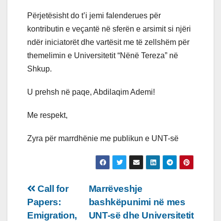
Përjetësisht do t’i jemi falenderues për
kontributin e veçantë në sferën e arsimit si njëri
ndër iniciatorët dhe vartësit me të zellshëm për
themelimin e Universitetit “Nënë Tereza” në
Shkup.
U prehsh në paqe, Abdilaqim Ademi!
Me respekt,
Zyra për marrdhënie me publikun e UNT-së
Lëvizje
Call for
Marrëveshje
Papers:
bashkëpunimi në mes
te
Emigration,
UNT-së dhe Universitetit