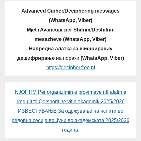
Advanced Cipher/Deciphering messages
(WhatsApp, Viber)
Mjet i Avancuar për Shifrim/Deshifrim
mesazheve (WhatsApp, Viber)
Напредна алатка за шифрирање/
дешифрирање
на пораки
(WhatsApp, Viber)
https://decipher.free.nf
NJOFTIM Për organizimin e provimeve në afatin e
rregullt të Qershorit në vitin akademik 2025/2026
ИЗВЕСТУВАЊЕ За одржување на испити во
редовна сесија во Јуни во академската 2025/2026
година.