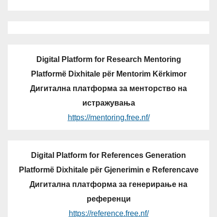
Digital Platform for Research Mentoring
Platformë Dixhitale për Mentorim Kërkimor
Дигитална платформа за менторство на
истражувања
https://mentoring.free.nf/
Digital Platform for References Generation
Platformë Dixhitale për Gjenerimin e Referencave
Дигитална платформа за генерирање на
референци
https://reference.free.nf/