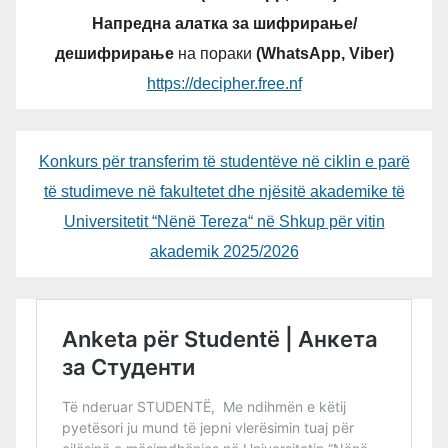
Напредна алатка за шифрирање/
дешифрирање
на пораки
(WhatsApp, Viber)
https://decipher.free.nf
Konkurs për transferim të studentëve në ciklin e parë
të studimeve në fakultetet dhe njësitë akademike të
Universitetit “Nënë Tereza“ në Shkup për vitin
akademik 2025/2026