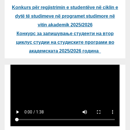
Konkurs për regjistrimin e studentëve në ciklin e
dytë të studimeve në programet studimore në
vitin akademik 2025/2026
Конкурс за запишување студенти на втор
циклус студии на студиските програми во
академската 2025/2026 година