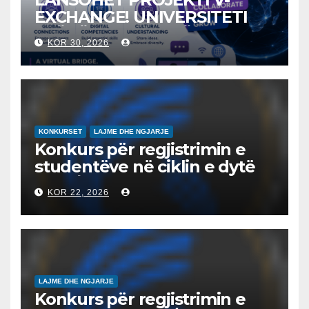
EXCHANGE! UNIVERSITETI
“NËNË TEREZA” NË SHKUP
KOR 30, 2026
UDHËHEQ NISMËN
NDËRKOMBËTARE PËR
EDUKIMIN DIGJITAL DHE
QYTETARINË GLOBALE
KONKURSET
LAJME DHE NGJARJE
Konkurs për regjistrimin e
studentëve në ciklin e dytë
2026/2027 – Конкурс за
KOR 22, 2026
запишување на студенти
на втор циклус студии за
2026/2027
LAJME DHE NGJARJE
Konkurs për regjistrimin e