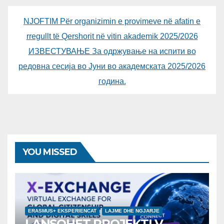
NJOFTIM Për organizimin e provimeve në afatin e
rregullt të Qershorit në vitin akademik 2025/2026
ИЗВЕСТУВАЊЕ За одржување на испити во
редовна сесија во Јуни во академската 2025/2026
година.
YOU MISSED
ERASMUS+ EKSPERIENCAT
LAJME DHE NGJARJE
LANSOHET PROJEKTI V-