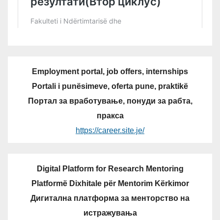
Employment portal, job offers, internships
Portali i punësimeve, oferta pune, praktikë
Портал за вработување, понуди за рабта,
пракса
https://career.site.je/
Digital Platform for Research Mentoring
Platformë Dixhitale për Mentorim Kërkimor
Дигитална платформа за менторство на
истражувања