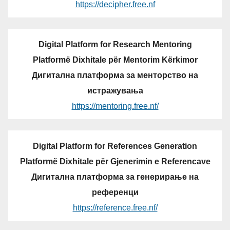
https://decipher.free.nf
Digital Platform for Research Mentoring
Platformë Dixhitale për Mentorim Kërkimor
Дигитална платформа за менторство на
истражувања
https://mentoring.free.nf/
Digital Platform for References Generation
Platformë Dixhitale për Gjenerimin e Referencave
Дигитална платформа за генерирање на
референци
https://reference.free.nf/