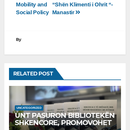
postimet
Mobility and
“Shën Klimenti i Ohrit “-
Social Policy
Manastir
By
RELATED POST
UNCATEGORIZED
UNT PASURON BIBLIOTEKËN
SHKENCORE, PROMOVOHET
LIBRI SHKENCAT E TË