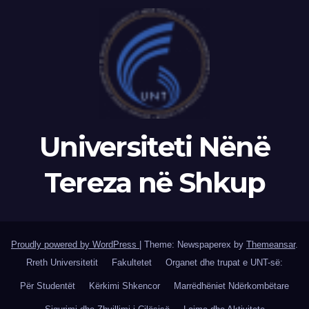
Universiteti Nënë
Tereza në Shkup
Proudly powered by WordPress
|
Theme: Newspaperex by
Themeansar
.
Rreth Universitetit
Fakultetet
Organet dhe trupat e UNT-së:
Për Studentët
Kërkimi Shkencor
Marrëdhëniet Ndërkombëtare