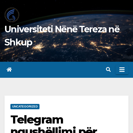
Skip
to
content
Universiteti Nënë Tereza në
Shkup
UNCATEGORIZED
Telegram
ngushëllimi për