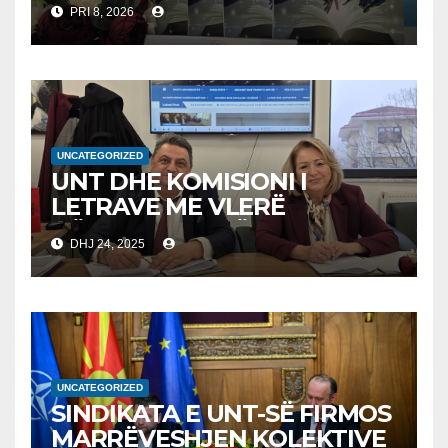
PRI 8, 2026
DHËNAVE, NGA PROF. DR.
BEKIM FETAJI
UNCATEGORIZED
UNT DHE KOMISIONI I
LETRAVE ME VLERË
NËNSHKRUAJNË
DHJ 24, 2025
MEMORANDUM
BASHKËPUNIMI PËR
AVANCIMIN E EDUKIMIT
FINANCIAR
UNCATEGORIZED
SINDIKATA E UNT-SË FIRMOS
MARRËVESHJEN KOLEKTIVE