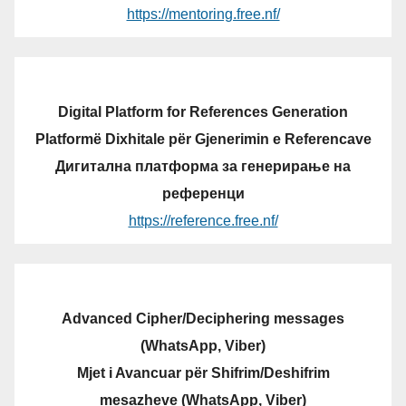
https://mentoring.free.nf/
Digital Platform for References Generation
Platformë Dixhitale për Gjenerimin e Referencave
Дигитална платформа за генерирање на
референци
https://reference.free.nf/
Advanced Cipher/Deciphering messages
(WhatsApp, Viber)
Mjet i Avancuar për Shifrim/Deshifrim
mesazheve (WhatsApp, Viber)