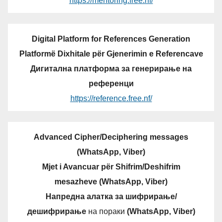
https://mentoring.free.nf/
Digital Platform for References Generation
Platformë Dixhitale për Gjenerimin e Referencave
Дигитална платформа за генерирање на
референци
https://reference.free.nf/
Advanced Cipher/Deciphering messages
(WhatsApp, Viber)
Mjet i Avancuar për Shifrim/Deshifrim
mesazheve (WhatsApp, Viber)
Напредна алатка за шифрирање/
дешифрирање
на пораки
(WhatsApp, Viber)