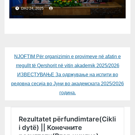
ME KUVENDIN E RMV-SË
DHJ 24, 2025
NJOFTIM Për organizimin e provimeve në afatin e
rregullt të Qershorit në vitin akademik 2025/2026
ИЗВЕСТУВАЊЕ За одржување на испити во
редовна сесија во Јуни во академската 2025/2026
година.