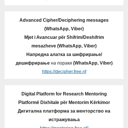
Advanced Cipher/Deciphering messages
(WhatsApp, Viber)
Mjet i Avancuar për Shifrim/Deshifrim
mesazheve (WhatsApp, Viber)
Напредна алатка за шифрирање/
дешифрирање
на пораки
(WhatsApp, Viber)
https://decipher.free.nf
Digital Platform for Research Mentoring
Platformë Dixhitale për Mentorim Kërkimor
Дигитална платформа за менторство на
истражувања