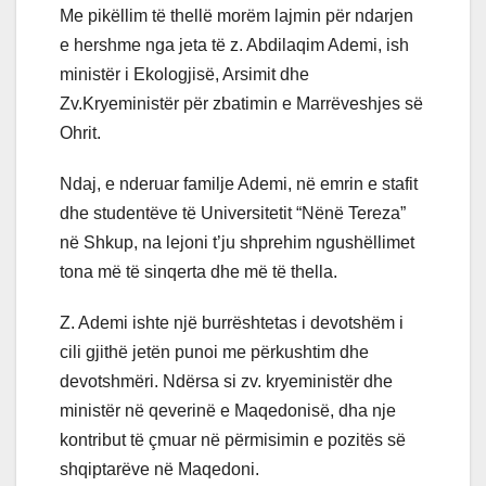
Me pikëllim të thellë morëm lajmin për ndarjen
e hershme nga jeta të z. Abdilaqim Ademi, ish
ministër i Ekologjisë, Arsimit dhe
Zv.Kryeministër për zbatimin e Marrëveshjes së
Ohrit.
Ndaj, e nderuar familje Ademi, në emrin e stafit
dhe studentëve të Universitetit “Nënë Tereza”
në Shkup, na lejoni t’ju shprehim ngushëllimet
tona më të sinqerta dhe më të thella.
Z. Ademi ishte një burrështetas i devotshëm i
cili gjithë jetën punoi me përkushtim dhe
devotshmëri. Ndërsa si zv. kryeministër dhe
ministër në qeverinë e Maqedonisë, dha nje
kontribut të çmuar në përmisimin e pozitës së
shqiptarëve në Maqedoni.