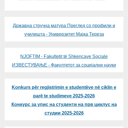
Државна стручна матура Преглед со профили и
училишта - Универзитет Мајка Тереза
NJOFTIM - Fakultetit të Shkencave Sociale
ИЗВЕСТУВАЊЕ - Факултетот за социјални науки
Konkurs për regjistrimin e studentëve në ciklin e
parë te studimeve 2025-2026
Конкурс за упис на студенти на прв циклус на
студии 2025-2026