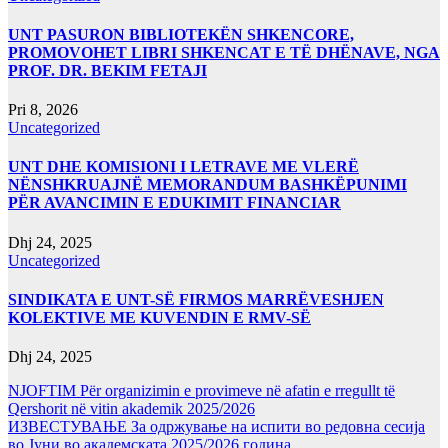
UNT PASURON BIBLIOTEKËN SHKENCORE,
PROMOVOHET LIBRI SHKENCAT E TË DHËNAVE, NGA
PROF. DR. BEKIM FETAJI
Pri 8, 2026
Uncategorized
UNT DHE KOMISIONI I LETRAVE ME VLERË
NËNSHKRUAJNË MEMORANDUM BASHKËPUNIMI
PËR AVANCIMIN E EDUKIMIT FINANCIAR
Dhj 24, 2025
Uncategorized
SINDIKATA E UNT-SË FIRMOS MARRËVESHJEN
KOLEKTIVE ME KUVENDIN E RMV-SË
Dhj 24, 2025
NJOFTIM Për organizimin e provimeve në afatin e rregullt të
Qershorit në vitin akademik 2025/2026
ИЗВЕСТУВАЊЕ За одржување на испити во редовна сесија
во Јуни во академската 2025/2026 година.