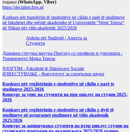
пораки
(WhatsApp, Viber)
https://decipher.free.nf
Konkurs për transferim të studentëve në ciklin e parë të studimeve
në fakultetet dhe njësitë akademike të Universitetit “Nënë Tereza“
në Shkup për vitin akademik 2025/2026
Anketa për Studentë | Анкета за
Студенти
Државна стручна матура Преглед со профили и училишта -
Универзитет Мајка Тереза
NJOFTIM - Fakultetit të Shkencave Sociale
ИЗВЕСТУВАЊЕ - Факултетот за социјални науки
Konkurs për regjistrimin e studentëve në ciklin e parë te
studimeve 2025-2026
Конкурс за упис на студенти на прв циклус на студии 2025-
2026
Konkurs për regjistrimin e studentëve në ciklin e dytë të
studimeve në programet studimore në vitin akademik
2025/2026
Конкурс за запишување студенти на втор циклус студии на
студиските програми во академската 2025/2026 година