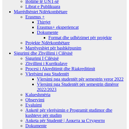
Botime të UNT-së
Librat e Publikuara
Marrëdhëniet Ndërkombëtare
Erasmus +
Thirrjet
Erasmus+ eksperiencat
Dokumente
Format dhe udhëzimet për projekte
Projekte Ndërkombëtare
Marrëveshjet për bashkëpunim
Sigurimi dhe Zhvillimi i Cilësisë
Sigurimi I Cilësisë
Zhvillimi i Kurrikulave
Procesi i Akreditimit dhe Riakreditimit
Vlerësimi nga Studentët
Vlersimi nga studentët për semestrin veror 2022
Vlersimi nga Studentët për semestrin dimëror
2022/2023
Kalueshmëria
Observimi
Evaluimi
Anketë për vlerësimin e Programit studimor dhe
kushteve për studim
Anketa për Studentë | Анкета за Студенти
Dokumente