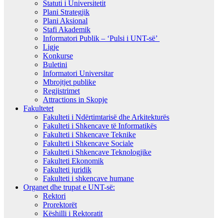
Statuti i Universitetit
Plani Strategjik
Plani Aksional
Stafi Akademik
Informatori Publik – ‘Pulsi i UNT-së’
Ligje
Konkurse
Buletini
Informatori Universitar
Mbrojtjet publike
Regjistrimet
Attractions in Skopje
Fakultetet
Fakulteti i Ndërtimtarisë dhe Arkitekturës
Fakulteti i Shkencave të Informatikës
Fakulteti i Shkencave Teknike
Fakulteti i Shkencave Sociale
Fakulteti i Shkencave Teknologjike
Fakulteti Ekonomik
Fakulteti juridik
Fakulteti i shkencave humane
Organet dhe trupat e UNT-së:
Rektori
Prorektorët
Këshilli i Rektoratit