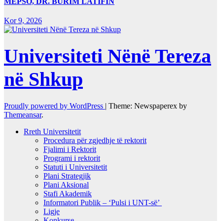
MEPSO, DR. BURIM LATIFIN
Kor 9, 2026
Universiteti Nënë Tereza
në Shkup
Proudly powered by WordPress
|
Theme: Newspaperex by
Themeansar
.
Rreth Universitetit
Procedura për zgjedhje të rektorit
Fjalimi i Rektorit
Programi i rektorit
Statuti i Universitetit
Plani Strategjik
Plani Aksional
Stafi Akademik
Informatori Publik – ‘Pulsi i UNT-së’
Ligje
Konkurse