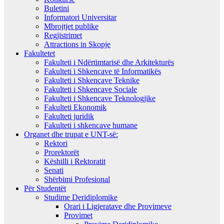
Buletini
Informatori Universitar
Mbrojtjet publike
Regjistrimet
Attractions in Skopje
Fakultetet
Fakulteti i Ndërtimtarisë dhe Arkitekturës
Fakulteti i Shkencave të Informatikës
Fakulteti i Shkencave Teknike
Fakulteti i Shkencave Sociale
Fakulteti i Shkencave Teknologjike
Fakulteti Ekonomik
Fakulteti juridik
Fakulteti i shkencave humane
Organet dhe trupat e UNT-së:
Rektori
Prorektorët
Këshilli i Rektoratit
Senati
Shërbimi Profesional
Për Studentët
Studime Deridiplomike
Orari i Ligjeratave dhe Provimeve
Provimet