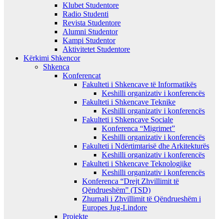
Klubet Studentore
Radio Studenti
Revista Studentore
Alumni Studentor
Kampi Studentor
Aktivitetet Studentore
Kërkimi Shkencor
Shkenca
Konferencat
Fakulteti i Shkencave të Informatikës
Keshilli organizativ i konferencës
Fakulteti i Shkencave Teknike
Keshilli organizativ i konferencës
Fakulteti i Shkencave Sociale
Konferenca “Migrimet”
Keshilli organizativ i konferencës
Fakulteti i Ndërtimtarisë dhe Arkitekturës
Keshilli organizativ i konferencës
Fakulteti i Shkencave Teknologjike
Keshilli organizativ i konferencës
Konferenca “Drejt Zhvillimit të
Qëndrueshëm” (TSD)
Zhurnali i Zhvillimit të Qëndrueshëm i
Europes Jug-Lindore
Projekte