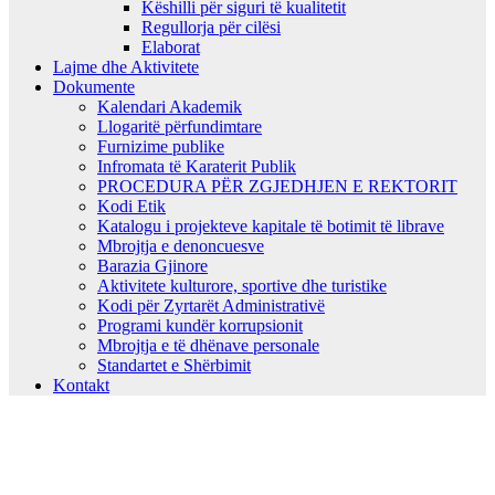
Këshilli për siguri të kualitetit
Regullorja për cilësi
Elaborat
Lajme dhe Aktivitete
Dokumente
Kalendari Akademik
Llogaritë përfundimtare
Furnizime publike
Infromata të Karaterit Publik
PROCEDURA PËR ZGJEDHJEN E REKTORIT
Kodi Etik
Katalogu i projekteve kapitale të botimit të librave
Mbrojtja e denoncuesve
Barazia Gjinore
Aktivitete kulturore, sportive dhe turistike
Kodi për Zyrtarët Administrativë
Programi kundër korrupsionit
Mbrojtja e të dhënave personale
Standartet e Shërbimit
Kontakt