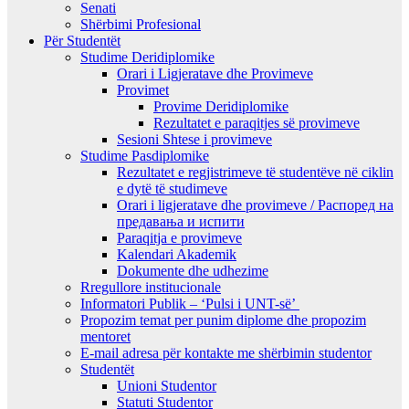
Senati
Shërbimi Profesional
Për Studentët
Studime Deridiplomike
Orari i Ligjeratave dhe Provimeve
Provimet
Provime Deridiplomike
Rezultatet e paraqitjes së provimeve
Sesioni Shtese i provimeve
Studime Pasdiplomike
Rezultatet e regjistrimeve të studentëve në ciklin
e dytë të studimeve
Orari i ligjeratave dhe provimeve / Распоред на
предавањa и испити
Paraqitja e provimeve
Kalendari Akademik
Dokumente dhe udhezime
Rregullore institucionale
Informatori Publik – ‘Pulsi i UNT-së’
Propozim temat per punim diplome dhe propozim
mentoret
E-mail adresa për kontakte me shërbimin studentor
Studentët
Unioni Studentor
Statuti Studentor