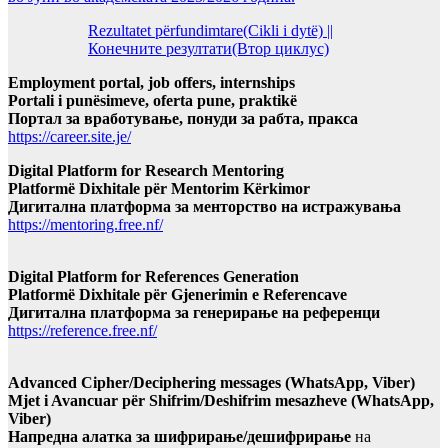
Rezultatet përfundimtare(Cikli i dytë) ||
Конечните резултати(Втор циклус)
Employment portal, job offers, internships
Portali i punësimeve, oferta pune, praktikë
Портал за вработување, понуди за рабта, пракса
https://career.site.je/
Digital Platform for Research Mentoring
Platformë Dixhitale për Mentorim Kërkimor
Дигитална платформа за менторство на истражувања
https://mentoring.free.nf/
Digital Platform for References Generation
Platformë Dixhitale për Gjenerimin e Referencave
Дигитална платформа за генерирање на референци
https://reference.free.nf/
Advanced Cipher/Deciphering messages (WhatsApp, Viber)
Mjet i Avancuar për Shifrim/Deshifrim mesazheve (WhatsApp,
Viber)
Напредна алатка за шифрирање/дешифрирање
на