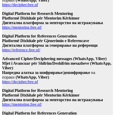
пораки
(WhatsApp, Viber)
https://decipher.free.nf
Digital Platform for Research Mentoring
Platformë Dixhitale për Mentorim Kërkimor
Дигитална платформа за менторство на истражувања
https://mentoring.free.nf/
Digital Platform for References Generation
Platformë Dixhitale për Gjenerimin e Referencave
Дигитална платформа за генерирање на референци
https://reference.free.nf/
Advanced Cipher/Deciphering messages (WhatsApp, Viber)
Mjet i Avancuar për Shifrim/Deshifrim mesazheve (WhatsApp,
Viber)
Напредна алатка за шифрирање/дешифрирање
на
пораки
(WhatsApp, Viber)
https://decipher.free.nf
Digital Platform for Research Mentoring
Platformë Dixhitale për Mentorim Kërkimor
Дигитална платформа за менторство на истражувања
https://mentoring.free.nf/
Digital Platform for References Generation