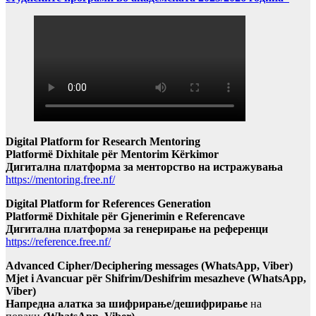
Digital Platform for Research Mentoring
Platformë Dixhitale për Mentorim Kërkimor
Дигитална платформа за менторство на истражувања
https://mentoring.free.nf/
Digital Platform for References Generation
Platformë Dixhitale për Gjenerimin e Referencave
Дигитална платформа за генерирање на референци
https://reference.free.nf/
Advanced Cipher/Deciphering messages (WhatsApp, Viber)
Mjet i Avancuar për Shifrim/Deshifrim mesazheve (WhatsApp,
Viber)
Напредна алатка за шифрирање/дешифрирање
на