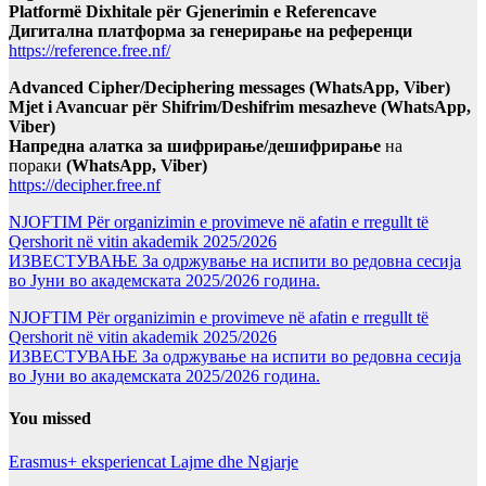
Platformë Dixhitale për Gjenerimin e Referencave
Дигитална платформа за генерирање на референци
https://reference.free.nf/
Advanced Cipher/Deciphering messages (WhatsApp, Viber)
Mjet i Avancuar për Shifrim/Deshifrim mesazheve (WhatsApp,
Viber)
Напредна алатка за шифрирање/дешифрирање
на
пораки
(WhatsApp, Viber)
https://decipher.free.nf
NJOFTIM Për organizimin e provimeve në afatin e rregullt të
Qershorit në vitin akademik 2025/2026
ИЗВЕСТУВАЊЕ За одржување на испити во редовна сесија
во Јуни во академската 2025/2026 година.
NJOFTIM Për organizimin e provimeve në afatin e rregullt të
Qershorit në vitin akademik 2025/2026
ИЗВЕСТУВАЊЕ За одржување на испити во редовна сесија
во Јуни во академската 2025/2026 година.
You missed
Erasmus+ eksperiencat
Lajme dhe Ngjarje