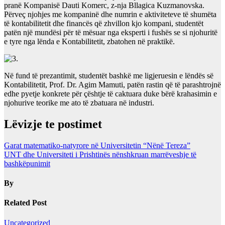
pranë Kompanisë Dauti Komerc, z-nja Bllagica Kuzmanovska.
Përveç njohjes me kompaninë dhe numrin e aktiviteteve të shumëta
të kontabilitetit dhe financës që zhvillon kjo kompani, studentët
patën një mundësi për të mësuar nga eksperti i fushës se si njohuritë
e tyre nga lënda e Kontabilitetit, zbatohen në praktikë.
Në fund të prezantimit, studentët bashkë me ligjeruesin e lëndës së
Kontabilitetit, Prof. Dr. Agim Mamuti, patën rastin që të parashtrojnë
edhe pyetje konkrete për çështje të caktuara duke bërë krahasimin e
njohurive teorike me ato të zbatuara në industri.
Lëvizje te postimet
Garat matematiko-natyrore në Universitetin “Nënë Tereza”
UNT dhe Universiteti i Prishtinës nënshkruan marrëveshje të
bashkëpunimit
By
Related Post
Uncategorized