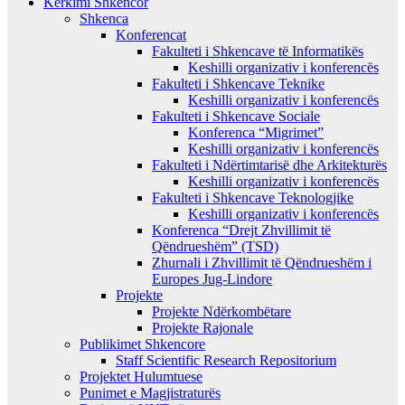
Kërkimi Shkencor
Shkenca
Konferencat
Fakulteti i Shkencave të Informatikës
Keshilli organizativ i konferencës
Fakulteti i Shkencave Teknike
Keshilli organizativ i konferencës
Fakulteti i Shkencave Sociale
Konferenca “Migrimet”
Keshilli organizativ i konferencës
Fakulteti i Ndërtimtarisë dhe Arkitekturës
Keshilli organizativ i konferencës
Fakulteti i Shkencave Teknologjike
Keshilli organizativ i konferencës
Konferenca “Drejt Zhvillimit të
Qëndrueshëm” (TSD)
Zhurnali i Zhvillimit të Qëndrueshëm i
Europes Jug-Lindore
Projekte
Projekte Ndërkombëtare
Projekte Rajonale
Publikimet Shkencore
Staff Scientific Research Repositorium
Projektet Hulumtuese
Punimet e Magjistraturës