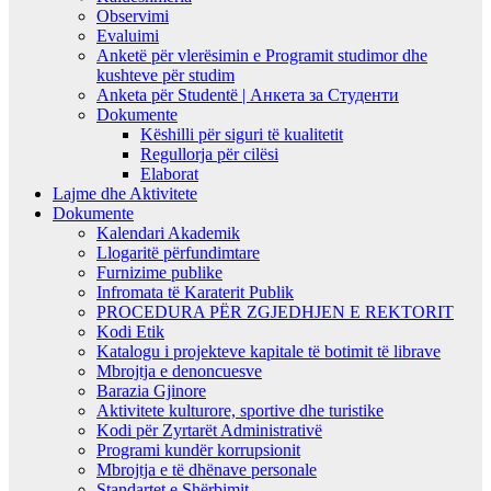
Observimi
Evaluimi
Anketë për vlerësimin e Programit studimor dhe
kushteve për studim
Anketa për Studentë | Анкета за Студенти
Dokumente
Këshilli për siguri të kualitetit
Regullorja për cilësi
Elaborat
Lajme dhe Aktivitete
Dokumente
Kalendari Akademik
Llogaritë përfundimtare
Furnizime publike
Infromata të Karaterit Publik
PROCEDURA PËR ZGJEDHJEN E REKTORIT
Kodi Etik
Katalogu i projekteve kapitale të botimit të librave
Mbrojtja e denoncuesve
Barazia Gjinore
Aktivitete kulturore, sportive dhe turistike
Kodi për Zyrtarët Administrativë
Programi kundër korrupsionit
Mbrojtja e të dhënave personale
Standartet e Shërbimit