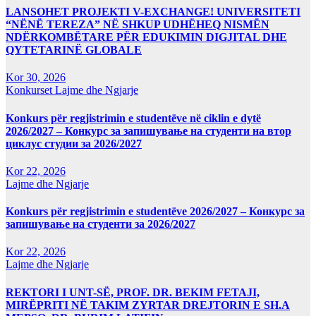
LANSOHET PROJEKTI V-EXCHANGE! UNIVERSITETI
“NËNË TEREZA” NË SHKUP UDHËHEQ NISMËN
NDËRKOMBËTARE PËR EDUKIMIN DIGJITAL DHE
QYTETARINË GLOBALE
Kor 30, 2026
Konkurset
Lajme dhe Ngjarje
Konkurs për regjistrimin e studentëve në ciklin e dytë
2026/2027 – Конкурс за запишување на студенти на втор
циклус студии за 2026/2027
Kor 22, 2026
Lajme dhe Ngjarje
Konkurs për regjistrimin e studentëve 2026/2027 – Конкурс за
запишување на студенти за 2026/2027
Kor 22, 2026
Lajme dhe Ngjarje
REKTORI I UNT-SË, PROF. DR. BEKIM FETAJI,
MIRËPRITI NË TAKIM ZYRTAR DREJTORIN E SH.A