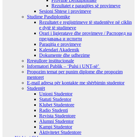
Provime Deridiplomike
Rezultatet e paraqitjes së provimeve
Sesioni Shtese i provimeve
Studime Pasdiplomike
Rezultatet e regjistrimeve të studentëve në ciklin
e dytë të studimeve
Orari i ligjeratave dhe provimeve / Распоред на
предавањa и испити
Paraqitja e provimeve
Kalendari Akademik
Dokumente dhe udhezime
Rregullore institucionale
Informatori Publik – ‘Pulsi i UNT-së’
Propozim temat per punim diplome dhe propozim
mentoret
E-mail adresa për kontakte me shërbimin studentor
Studentët
Unioni Studentor
Statuti Studentor
Klubet Studentore
Radio Studenti
Revista Studentore
Alumni Studentor
Kampi Studentor
Aktivitetet Studentore