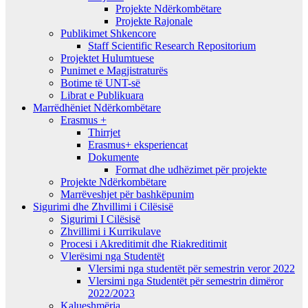
Projekte Ndërkombëtare
Projekte Rajonale
Publikimet Shkencore
Staff Scientific Research Repositorium
Projektet Hulumtuese
Punimet e Magjistraturës
Botime të UNT-së
Librat e Publikuara
Marrëdhëniet Ndërkombëtare
Erasmus +
Thirrjet
Erasmus+ eksperiencat
Dokumente
Format dhe udhëzimet për projekte
Projekte Ndërkombëtare
Marrëveshjet për bashkëpunim
Sigurimi dhe Zhvillimi i Cilësisë
Sigurimi I Cilësisë
Zhvillimi i Kurrikulave
Procesi i Akreditimit dhe Riakreditimit
Vlerësimi nga Studentët
Vlersimi nga studentët për semestrin veror 2022
Vlersimi nga Studentët për semestrin dimëror
2022/2023
Kalueshmëria