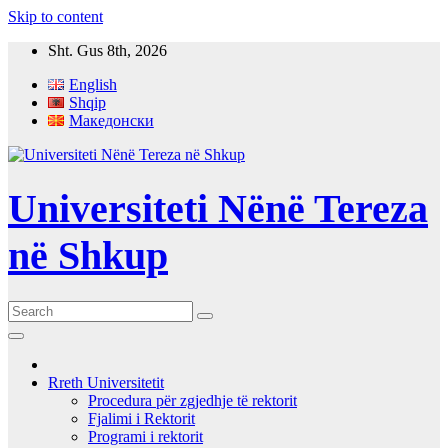
Skip to content
Sht. Gus 8th, 2026
English
Shqip
Македонски
Universiteti Nënë Tereza
në Shkup
Rreth Universitetit
Procedura për zgjedhje të rektorit
Fjalimi i Rektorit
Programi i rektorit