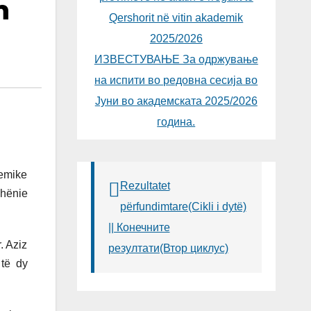
n
Qershorit në vitin akademik
2025/2026
ИЗВЕСТУВАЊЕ За одржување
на испити во редовна сесија во
Јуни во академската 2025/2026
година.
demike
Rezultatet
dhënie
përfundimtare(Cikli i dytë)
|| Конечните
. Aziz
резултати(Втор циклус)
 të dy