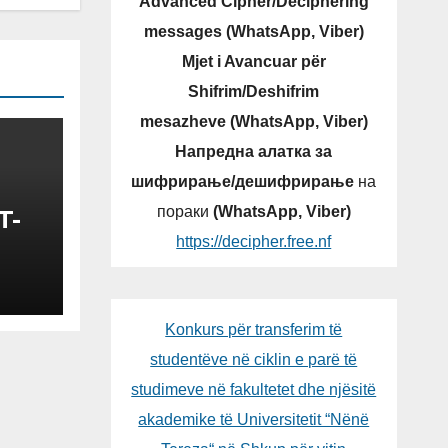
Advanced Cipher/Deciphering
messages (WhatsApp, Viber)
Mjet i Avancuar për
Shifrim/Deshifrim
mesazheve (WhatsApp, Viber)
Напредна алатка за
шифрирање/дешифрирање
на
пораки
(WhatsApp, Viber)
T-
https://decipher.free.nf
N
V-
Konkurs për transferim të
studentëve në ciklin e parë të
studimeve në fakultetet dhe njësitë
akademike të Universitetit “Nënë