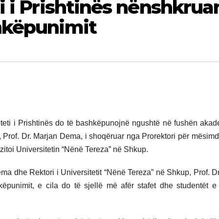
i i Prishtinës nënshkrua
hkëpunimit
iteti i Prishtinës do të bashkëpunojnë ngushtë në fushën aka
ës, Prof. Dr. Marjan Dema, i shoqëruar nga Prorektori për mësim
vizitoi Universitetin “Nënë Tereza” në Shkup.
Dema dhe Rektori i Universitetit “Nënë Tereza” në Shkup, Prof. Dr
punimit, e cila do të sjellë më afër stafet dhe studentët e