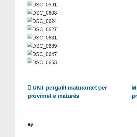
Lëvizje
UNT përgatit maturantët për
M
provimet e maturës
p
te
postimet
By