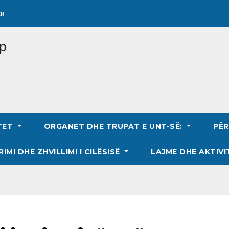
ки
TET
ORGANET DHE TRUPAT E UNT-SË:
PË
RIMI DHE ZHVILLIMI I CILËSISË
LAJME DHE AKTIVI