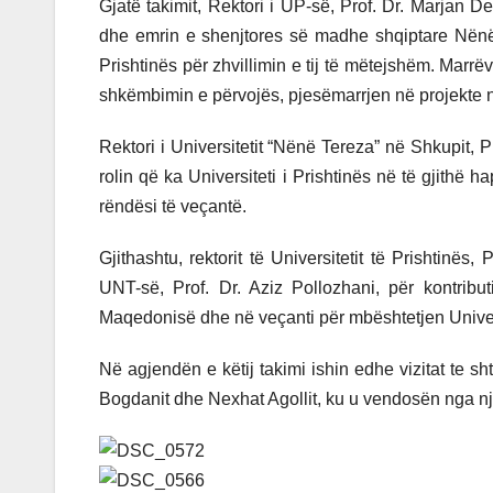
Gjatë takimit, Rektori i UP-së, Prof. Dr. Marjan De
dhe emrin e shenjtores së madhe shqiptare Nënë 
Prishtinës për zhvillimin e tij të mëtejshëm. Ma
shkëmbimin e përvojës, pjesëmarrjen në projekte n
Rektori i Universitetit “Nënë Tereza” në Shkupit, P
rolin që ka Universiteti i Prishtinës në të gjithë
rëndësi të veçantë.
Gjithashtu, rektorit të Universitetit të Prishtinë
UNT-së, Prof. Dr. Aziz Pollozhani, për kontrib
Maqedonisë dhe në veçanti për mbështetjen Univer
Në agjendën e këtij takimi ishin edhe vizitat te 
Bogdanit dhe Nexhat Agollit, ku u vendosën nga nj