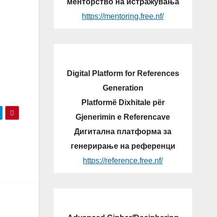
менторство на истражувања
https://mentoring.free.nf/
Digital Platform for References
Generation
Platformë Dixhitale për
Gjenerimin e Referencave
Дигитална платформа за
генерирање на референци
https://reference.free.nf/