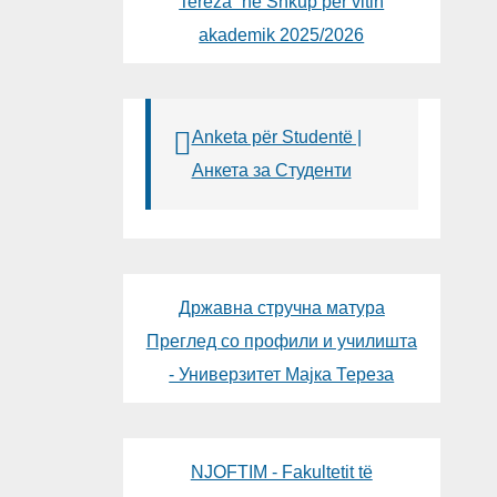
Tereza“ në Shkup për vitin
akademik 2025/2026
Anketa për Studentë |
Анкета за Студенти
Државна стручна матура
Преглед со профили и училишта
- Универзитет Мајка Тереза
NJOFTIM - Fakultetit të