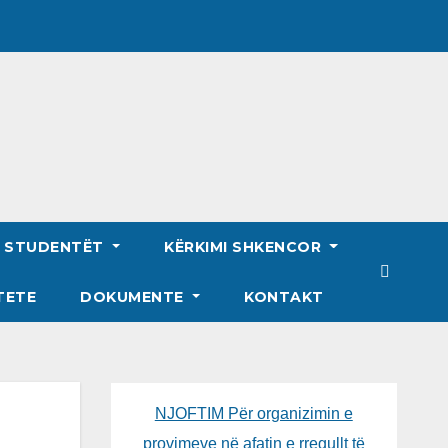
R STUDENTËT
KËRKIMI SHKENCOR
TETE
DOKUMENTE
KONTAKT
NJOFTIM Për organizimin e
provimeve në afatin e rregullt të