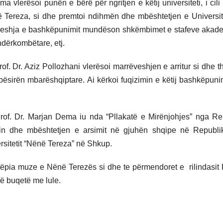
ma vlerësoi punën e bërë për ngritjen e këtij universiteti, i cil
Tereza, si dhe premtoi ndihmën dhe mbështetjen e Universite
rrëveshja e bashkëpunimit mundëson shkëmbimet e stafeve akad
dërkombëtare, etj.
rof. Dr. Aziz Pollozhani vlerësoi marrëveshjen e arritur si dhe t
 hapësirën mbarëshqiptare. Ai kërkoi fuqizimin e këtij bashkëpun
s, Prof. Dr. Marjan Dema iu nda “Pllakatë e Mirënjohjes” nga Rek
utin dhe mbështetjen e arsimit në gjuhën shqipe në Republ
sitetit “Nënë Tereza” në Shkup.
shtëpia muze e Nënë Terezës si dhe te përmendoret e rilindasit 
ë buqetë me lule.