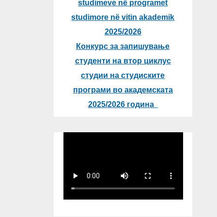
studimeve në programet
studimore në vitin akademik
2025/2026
Конкурс за запишување
студенти на втор циклус
студии на студиските
програми во академската
2025/2026 година