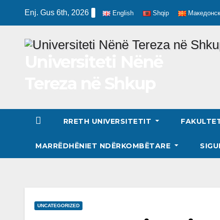
Skip
Enj. Gus 6th, 2026
English
Shqip
Македонс
to
content
Universiteti Nënë
Tereza në Shkup
RRETH UNIVERSITETIT
FAKULTE
MARRËDHËNIET NDËRKOMBËTARE
SIGU
UNCATEGORIZED