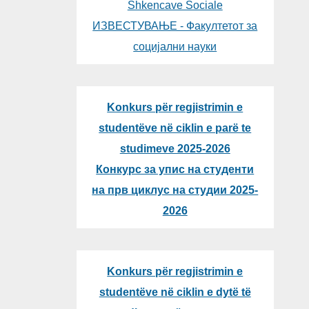
Shkencave Sociale
ИЗВЕСТУВАЊЕ - Факултетот за
социјални науки
Konkurs për regjistrimin e
studentëve në ciklin e parë te
studimeve 2025-2026
Конкурс за упис на студенти
на прв циклус на студии 2025-
2026
Konkurs për regjistrimin e
studentëve në ciklin e dytë të