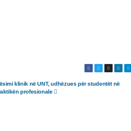
ësimi klinik në UNT, udhëzues për studentët në
raktikën profesionale