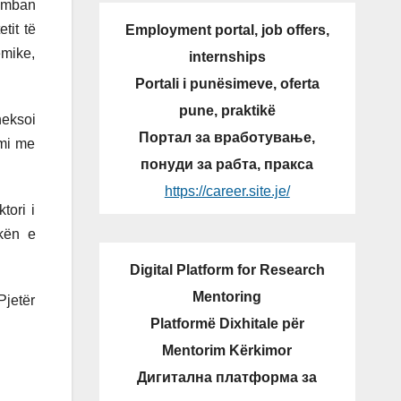
i mban
tit të
Employment portal, job offers,
emike,
internships
Portali i punësimeve, oferta
pune, praktikë
heksoi
Портал за вработување,
imi me
понуди за рабта, пракса
https://career.site.je/
tori i
ikën e
Digital Platform for Research
Mentoring
Pjetër
Platformë Dixhitale për
Mentorim Kërkimor
Дигитална платформа за