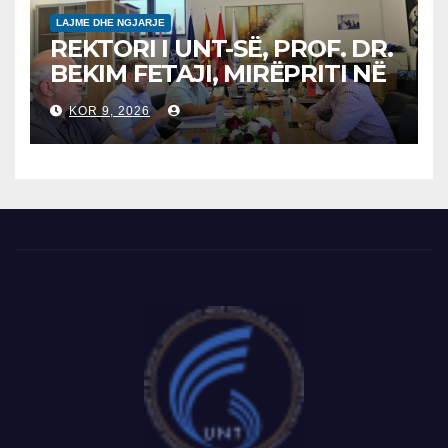
LAJME DHE NGJARJE
REKTORI I UNT-SË, PROF. DR.
BEKIM FETAJI, MIRËPRITI NË
TAKIM ZYRTAR DREJTORIN E
KOR 9, 2026
SH.A MEPSO, DR. BURIM
LATIFIN