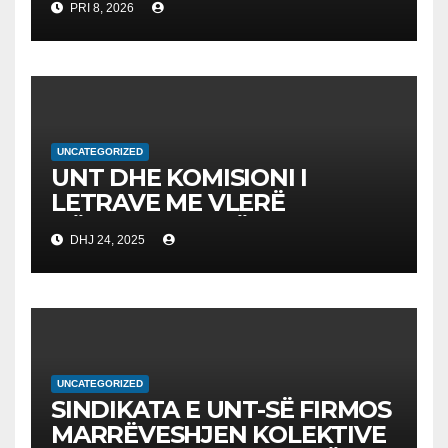
PRI 8, 2026
DHËNAVE, NGA PROF. DR.
BEKIM FETAJI
UNCATEGORIZED
UNT DHE KOMISIONI I
LETRAVE ME VLERË
NËNSHKRUAJNË
DHJ 24, 2025
MEMORANDUM
BASHKËPUNIMI PËR
AVANCIMIN E EDUKIMIT
FINANCIAR
UNCATEGORIZED
SINDIKATA E UNT-SË FIRMOS
MARRËVESHJEN KOLEKTIVE