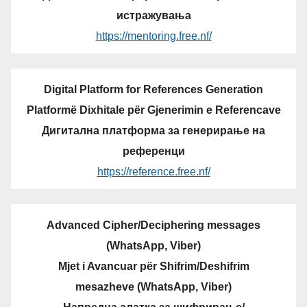
истражувања
https://mentoring.free.nf/
Digital Platform for References Generation
Platformë Dixhitale për Gjenerimin e Referencave
Дигитална платформа за генерирање на
референци
https://reference.free.nf/
Advanced Cipher/Deciphering messages
(WhatsApp, Viber)
Mjet i Avancuar për Shifrim/Deshifrim
mesazheve (WhatsApp, Viber)