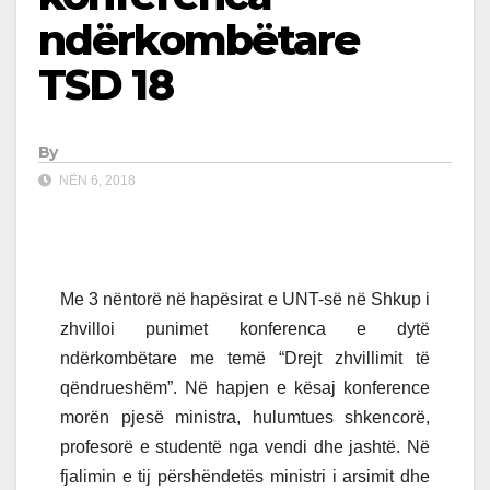
ndërkombëtare
TSD 18
By
NËN 6, 2018
Me 3 nëntorë në hapësirat e UNT-së në Shkup i
zhvilloi punimet konferenca e dytë
ndërkombëtare me temë “Drejt zhvillimit të
qëndrueshëm”. Në hapjen e kësaj konference
morën pjesë ministra, hulumtues shkencorë,
profesorë e studentë nga vendi dhe jashtë. Në
fjalimin e tij përshëndetës ministri i arsimit dhe