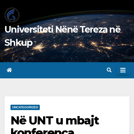
Skip
to
content
Universiteti Nënë Tereza në
Shkup
UNCATEGORIZED
Në UNT u mbajt
konferenca