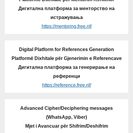
Дигитална платформа за менторство на
истражувања
https://mentoring.free.nf/
Digital Platform for References Generation
Platformë Dixhitale për Gjenerimin e Referencave
Дигитална платформа за генерирање на
референци
https://reference.free.nf/
Advanced Cipher/Deciphering messages
(WhatsApp, Viber)
Mjet i Avancuar për Shifrim/Deshifrim