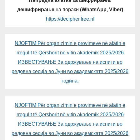
Напредна алатка за шифрирање/
дешифрирање
на пораки
(WhatsApp, Viber)
https://decipher.free.nf
NJOFTIM Për organizimin e provimeve në afatin e
rregullt të Qershorit në vitin akademik 2025/2026
ИЗВЕСТУВАЊЕ За одржување на испити во
редовна сесија во Јуни во академската 2025/2026
година.
NJOFTIM Për organizimin e provimeve në afatin e
rregullt të Qershorit në vitin akademik 2025/2026
ИЗВЕСТУВАЊЕ За одржување на испити во
редовна сесија во Јуни во академската 2025/2026