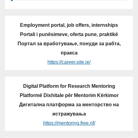
Employment portal, job offers, internships
Portali i punësimeve, oferta pune, praktikë
Портал за вработување, понуди за рабта,
пракса
https://career.site.je/
Digital Platform for Research Mentoring
Platformë Dixhitale për Mentorim Kërkimor
Дигитална платформа за менторство на
истражувања
https://mentoring.free.nf/