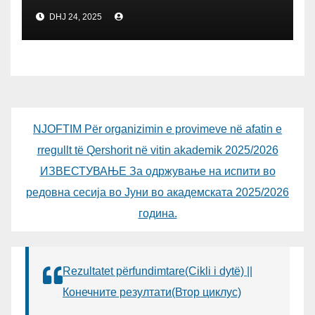
ME KUVENDIN E RMV-SË
DHJ 24, 2025
NJOFTIM Për organizimin e provimeve në afatin e
rregullt të Qershorit në vitin akademik 2025/2026
ИЗВЕСТУВАЊЕ За одржување на испити во
редовна сесија во Јуни во академската 2025/2026
година.
Rezultatet përfundimtare(Cikli i dytë) ||
Конечните резултати(Втор циклус)