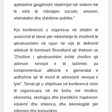
qytetarëve gjegjësisht nëpërmjet një sistemi më
të mirë të mbrojtjes sociale, arsimim,
shëndetësi dhe shërbime publike.”
Kjo konferencë u organizua në drejtim të
avancimit të ideve për mbështetje të zhvillimit të
qëndrueshëm në rajon në vijë të definimit
adekuat të komisarit Brundland që thekson se
“Zhvillimi i qëndrueshëm është zhvillim që
adreson nevojat e të tashmes pa
kompromentuar aftësinë e gjeneratat e
ardhshme që të mund të adresojnë nevojat e
tyre”. Temat që u shtjelluan në konferencë ishin
të organizuara në tre fusha me rëndësi:
ekonomia, ekologjia dhe planifikimi hapësinor;
edukimi dhe shkenca, dhe teknologjitë për
informim dhe komunikim.