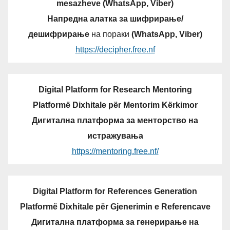
mesazheve (WhatsApp, Viber)
Напредна алатка за шифрирање/
дешифрирање
на пораки
(WhatsApp, Viber)
https://decipher.free.nf
Digital Platform for Research Mentoring
Platformë Dixhitale për Mentorim Kërkimor
Дигитална платформа за менторство на
истражувања
https://mentoring.free.nf/
Digital Platform for References Generation
Platformë Dixhitale për Gjenerimin e Referencave
Дигитална платформа за генерирање на