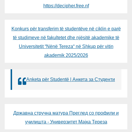
https://decipher.free.nf
Konkurs për transferim të studentëve në ciklin e parë
të studimeve në fakultetet dhe njësitë akademike të
Universitetit “Nënë Tereza“ në Shkup për vitin
akademik 2025/2026
Anketa për Studentë | Анкета за Студенти
Државна стручна матура Преглед со профили и
училишта - Универзитет Мајка Тереза