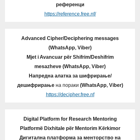
референци
https://reference.free.nf/
Advanced Cipher/Deciphering messages
(WhatsApp, Viber)
Mjet i Avancuar për Shifrim/Deshifrim
mesazheve (WhatsApp, Viber)
Напредна алатка за шифрирање/
дешифрирање
на пораки
(WhatsApp, Viber)
https://decipher.free.nf
Digital Platform for Research Mentoring
Platformë Dixhitale për Mentorim Kërkimor
Дигитална платформа за менторство на