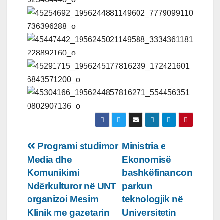
Lëvizje
Programi studimor
Ministria e
Media dhe
Ekonomisë
te
Komunikimi
bashkëfinancon
postimet
Ndërkulturor në UNT
parkun
organizoi Mesim
teknologjik në
Klinik me gazetarin
Universitetin