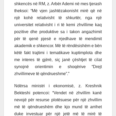
shkencës në RM, z. Arbër Ademi në mes tjerash
theksoi: “Më vjen jashtëzakonisht mirë që në
një kohë relativisht të shkurtër, nga një
universitet relativisht i ri të kemi zhvillime kaq
pozitive dhe produktive sa i takon angazhimit
për të qenë pjesë e rrjedhave të mendimit
akademik e shkencor. Më të rëndësishëm e bën
këtë fakt trajtimi i tematikave kuptimplota dhe
me interes të gjërë, siç janë çështjet të cilat
synojnë orientimin e shoqërive “Drejt
zhvillimeve të qëndrueshme”.”
Ndërsa ministri i ekonomisë, z. Kreshnik
Bekteshi potencoi: “Vendet në zhvillim kanë
nevojë për resurse plotësuese për një zhvillim
më të qëndrueshëm dhe kjo mund të arrihet
duke investuar për një jetë më të mirë të