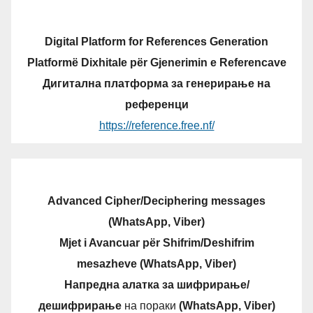
Digital Platform for References Generation
Platformë Dixhitale për Gjenerimin e Referencave
Дигитална платформа за генерирање на
референци
https://reference.free.nf/
Advanced Cipher/Deciphering messages
(WhatsApp, Viber)
Mjet i Avancuar për Shifrim/Deshifrim
mesazheve (WhatsApp, Viber)
Напредна алатка за шифрирање/
дешифрирање
на пораки
(WhatsApp, Viber)