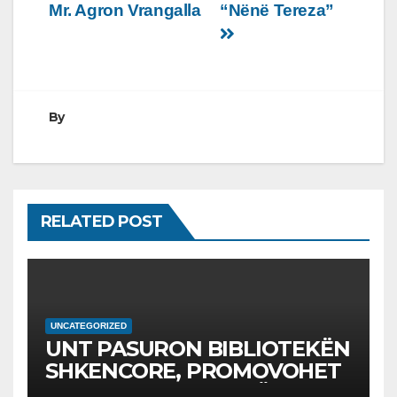
Mr. Agron Vrangalla
“Nënë Tereza”
By
RELATED POST
UNCATEGORIZED
UNT PASURON BIBLIOTEKËN
SHKENCORE, PROMOVOHET
LIBRI SHKENCAT E TË