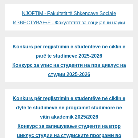
NJOFTIM - Fakultetit të Shkencave Sociale
ИЗВЕСТУВАЊЕ - Факултетот за социјални науки
Konkurs për regjistrimin e studentëve në ciklin e
parë te studimeve 2025-2026
Конкурс за упис на студенти на прв циклус на
студии 2025-2026
Konkurs për regjistrimin e studentëve në ciklin e
dytë të studimeve në programet studimore në
vitin akademik 2025/2026
Конкурс за запишување студенти на втор
циклус студии на студиските програми во