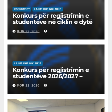
KONKURSET
LAJME DHE NGJARJE
Konkurs për regjistrimin e
studentëve në ciklin e dytë
2026/2027 – Конкурс за
KOR 22, 2026
запишување на студенти
на втор циклус студии за
2026/2027
LAJME DHE NGJARJE
Konkurs për regjistrimin e
studentëve 2026/2027 –
Конкурс за запишување на
KOR 22, 2026
студенти за 2026/2027