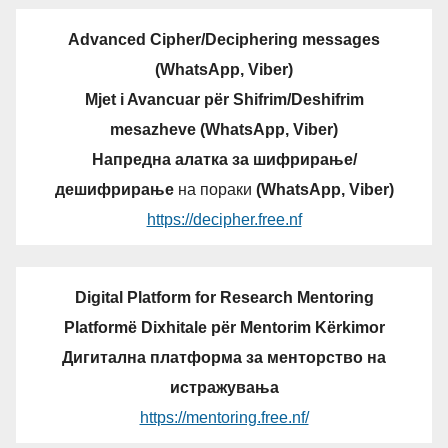
Advanced Cipher/Deciphering messages
(WhatsApp, Viber)
Mjet i Avancuar për Shifrim/Deshifrim
mesazheve (WhatsApp, Viber)
Напредна алатка за шифрирање/
дешифрирање
на пораки
(WhatsApp, Viber)
https://decipher.free.nf
Digital Platform for Research Mentoring
Platformë Dixhitale për Mentorim Kërkimor
Дигитална платформа за менторство на
истражувања
https://mentoring.free.nf/