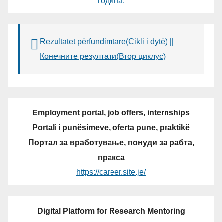
година.
Rezultatet përfundimtare(Cikli i dytë) ||
Конечните резултати(Втор циклус)
Employment portal, job offers, internships
Portali i punësimeve, oferta pune, praktikë
Портал за вработување, понуди за рабта,
пракса
https://career.site.je/
Digital Platform for Research Mentoring