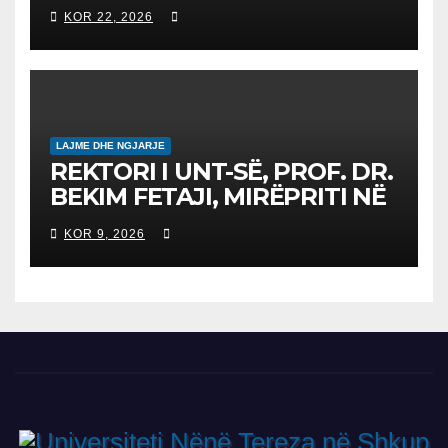
Конкурс за запишување на
KOR 22, 2026
студенти за 2026/2027
LAJME DHE NGJARJE
REKTORI I UNT-SË, PROF. DR.
BEKIM FETAJI, MIRËPRITI NË
TAKIM ZYRTAR DREJTORIN E
KOR 9, 2026
SH.A MEPSO, DR. BURIM
LATIFIN