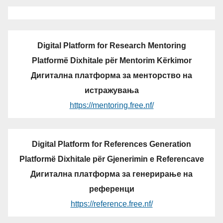
Digital Platform for Research Mentoring
Platformë Dixhitale për Mentorim Kërkimor
Дигитална платформа за менторство на
истражувања
https://mentoring.free.nf/
Digital Platform for References Generation
Platformë Dixhitale për Gjenerimin e Referencave
Дигитална платформа за генерирање на
референци
https://reference.free.nf/