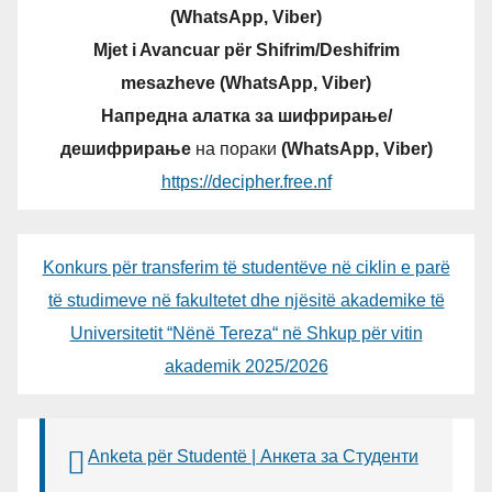
(WhatsApp, Viber)
Mjet i Avancuar për Shifrim/Deshifrim
mesazheve (WhatsApp, Viber)
Напредна алатка за шифрирање/
дешифрирање
на пораки
(WhatsApp, Viber)
https://decipher.free.nf
Konkurs për transferim të studentëve në ciklin e parë
të studimeve në fakultetet dhe njësitë akademike të
Universitetit “Nënë Tereza“ në Shkup për vitin
akademik 2025/2026
Anketa për Studentë | Анкета за Студенти