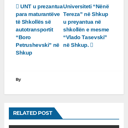
Lëvizje
UNT u prezantua
Universiteti “Nënë
para maturantëve
Tereza” në Shkup
te
të Shkollës së
u preyantua në
postimet
autotransportit
shkollën e mesme
“Boro
“Vlado Tasevski”
Petrushevski” në
në Shkup.
Shkup
By
RELATED POST