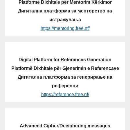
Platformë Dixhitale për Mentorim Kërkimor
Дигитална платформа за менторство на
истражувања
https://mentoring.free.nf/
Digital Platform for References Generation
Platformë Dixhitale për Gjenerimin e Referencave
Дигитална платформа за генерирање на
референци
https://reference.free.nf/
Advanced Cipher/Deciphering messages