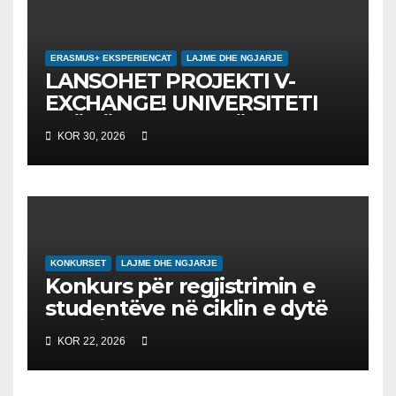
ERASMUS+ EKSPERIENCAT
LAJME DHE NGJARJE
LANSOHET PROJEKTI V-
EXCHANGE! UNIVERSITETI
“NËNË TEREZA” NË SHKUP
KOR 30, 2026
UDHËHEQ NISMËN
NDËRKOMBËTARE PËR
EDUKIMIN DIGJITAL DHE
QYTETARINË GLOBALE
KONKURSET
LAJME DHE NGJARJE
Konkurs për regjistrimin e
studentëve në ciklin e dytë
2026/2027 – Конкурс за
KOR 22, 2026
запишување на студенти
на втор циклус студии за