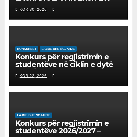
“NËNË TEREZA” NË SHKUP
KOR 30, 2026
UDHËHEQ NISMËN
NDËRKOMBËTARE PËR
EDUKIMIN DIGJITAL DHE
QYTETARINË GLOBALE
KONKURSET
LAJME DHE NGJARJE
Konkurs për regjistrimin e
studentëve në ciklin e dytë
2026/2027 – Конкурс за
KOR 22, 2026
запишување на студенти
на втор циклус студии за
2026/2027
LAJME DHE NGJARJE
Konkurs për regjistrimin e
studentëve 2026/2027 –