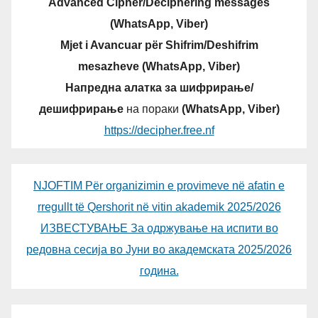
Advanced Cipher/Deciphering messages
(WhatsApp, Viber)
Mjet i Avancuar për Shifrim/Deshifrim
mesazheve (WhatsApp, Viber)
Напредна алатка за шифрирање/
дешифрирање
на пораки
(WhatsApp, Viber)
https://decipher.free.nf
NJOFTIM Për organizimin e provimeve në afatin e
rregullt të Qershorit në vitin akademik 2025/2026
ИЗВЕСТУВАЊЕ За одржување на испити во
редовна сесија во Јуни во академската 2025/2026
година.