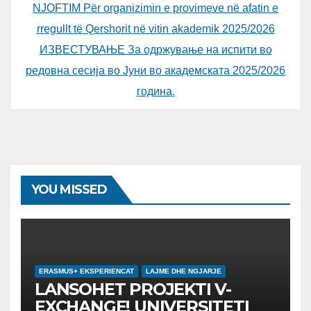
NJOFTIM Për organizimin e provimeve në afatin e
rregullt të Qershorit në vitin akademik 2025/2026
ИЗВЕСТУВАЊЕ За одржување на испити во
редовна сесија во Јуни во академската 2025/2026
година.
YOU MISSED
ERASMUS+ EKSPERIENCAT
LAJME DHE NGJARJE
LANSOHET PROJEKTI V-
EXCHANGE! UNIVERSITETI