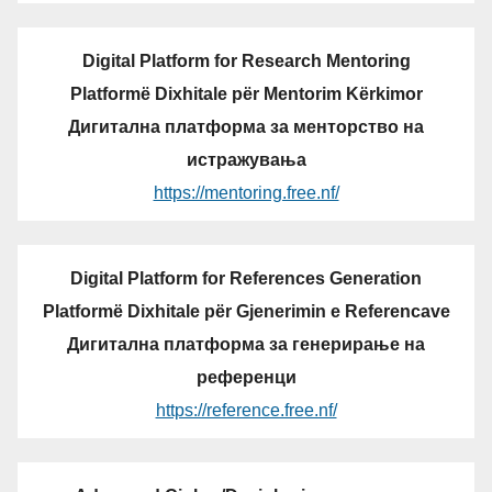
Digital Platform for Research Mentoring
Platformë Dixhitale për Mentorim Kërkimor
Дигитална платформа за менторство на
истражувања
https://mentoring.free.nf/
Digital Platform for References Generation
Platformë Dixhitale për Gjenerimin e Referencave
Дигитална платформа за генерирање на
референци
https://reference.free.nf/