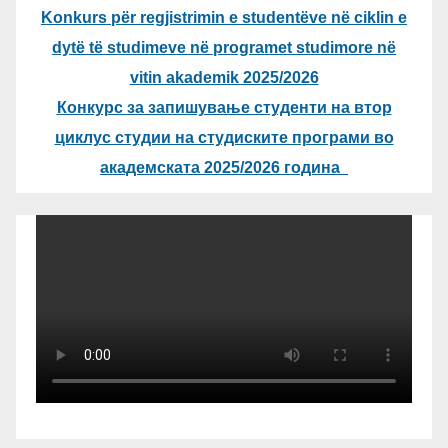
Konkurs për regjistrimin e studentëve në ciklin e
dytë të studimeve në programet studimore në
vitin akademik 2025/2026
Конкурс за запишување студенти на втор
циклус студии на студиските програми во
академската 2025/2026 година