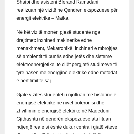
Shaipi dhe asisteni Blerand Ramadani
realizuan një vizitë në Qendrën ekspozuese për
energji elektrike – Matka.
Në kët vizitë morrën pjesë studentë nga
drejtimet: Inxhineri makinerike edhe
menaxhment, Mekatronikë, Inxhineri e mbrojtjes
së ambientit të punës edhe jetës dhe sisteme
elektroenergjetike, të cilët pergjatë studimeve të
tyre hasen me energjinë elektrike edhe metodat
e përfitimit të saj.
Gjatë vizitës studentët u njoftuan me historinë e
energjisë elektrike në nivel botëror, si dhe
zhvillimin e energjisë elektrike në Maqedoni.
Gjithashtu në qendrën ekspozuese ata fituan
ndjenjë reale si është dukur centrali gjatë viteve