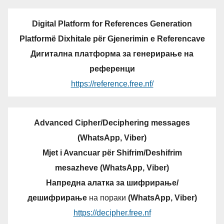
Digital Platform for References Generation
Platformë Dixhitale për Gjenerimin e Referencave
Дигитална платформа за генерирање на
референци
https://reference.free.nf/
Advanced Cipher/Deciphering messages
(WhatsApp, Viber)
Mjet i Avancuar për Shifrim/Deshifrim
mesazheve (WhatsApp, Viber)
Напредна алатка за шифрирање/
дешифрирање
на пораки
(WhatsApp, Viber)
https://decipher.free.nf