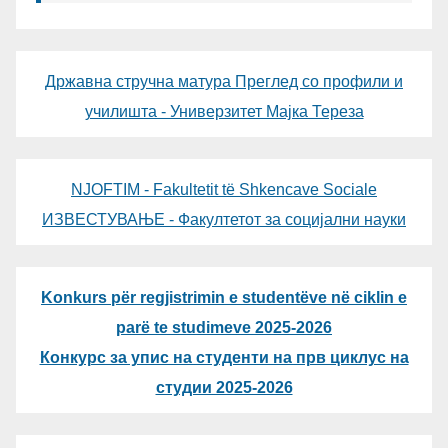
Државна стручна матура Преглед со профили и
училишта - Универзитет Мајка Тереза
NJOFTIM - Fakultetit të Shkencave Sociale
ИЗВЕСТУВАЊЕ - Факултетот за социјални науки
Konkurs për regjistrimin e studentëve në ciklin e
parë te studimeve 2025-2026
Конкурс за упис на студенти на прв циклус на
студии 2025-2026