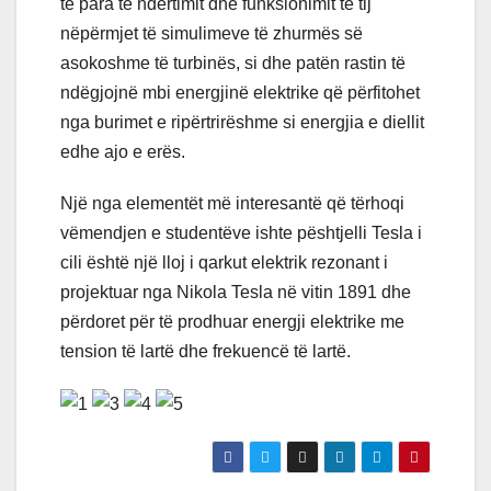
të para të ndërtimit dhe funksionimit të tij
nëpërmjet të simulimeve të zhurmës së
asokoshme të turbinës, si dhe patën rastin të
ndëgjojnë mbi energjinë elektrike që përfitohet
nga burimet e ripërtrirëshme si energjia e diellit
edhe ajo e erës.
Një nga elementët më interesantë që tërhoqi
vëmendjen e studentëve ishte pështjelli Tesla i
cili është një lloj i qarkut elektrik rezonant i
projektuar nga Nikola Tesla në vitin 1891 dhe
përdoret për të prodhuar energji elektrike me
tension të lartë dhe frekuencë të lartë.