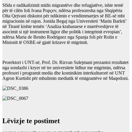
Sfida e radikalizimit midis migrantëve dhe refugjatëve, ishte temë
për të cilën foli Ivana Popçev, ndërsa profesoresha nga Shqipëria
Olta Qejvani diskutoi për ndikimin e vendimmarrjes së BE-së mbi
migracionin në rajon. Jonida Begaj nga Universiteti ‘Marin Barleti’
në Tiranë kishte temën ‘Analiza krahasuese e marrëveshjeve të
asocimit si një instrument ligjor dhe politik i integrimit evropian’,
ndërsa Maria de Benito Rodriguez nga Spanja foli për Rolin e
Misionit të OSBE-së gjatë krizave të migrimit.
Prorektori i UNT-së, Prof. Dr. Rizvan Sulejmani prezantoi rezultatet
nga sondazhi i kryer në tre universitete lidhur me migrimin, ndërsa
profesori i programit media dhe kominikim interkulturorë në UNT
Agron Kurtishi për mbulimin mediatik të emigrantëve në Maqedoni.
Lëvizje te postimet