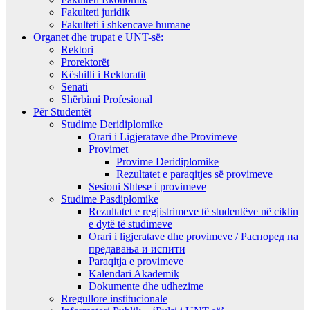
Fakulteti juridik
Fakulteti i shkencave humane
Organet dhe trupat e UNT-së:
Rektori
Prorektorët
Këshilli i Rektoratit
Senati
Shërbimi Profesional
Për Studentët
Studime Deridiplomike
Orari i Ligjeratave dhe Provimeve
Provimet
Provime Deridiplomike
Rezultatet e paraqitjes së provimeve
Sesioni Shtese i provimeve
Studime Pasdiplomike
Rezultatet e regjistrimeve të studentëve në ciklin
e dytë të studimeve
Orari i ligjeratave dhe provimeve / Распоред на
предавањa и испити
Paraqitja e provimeve
Kalendari Akademik
Dokumente dhe udhezime
Rregullore institucionale