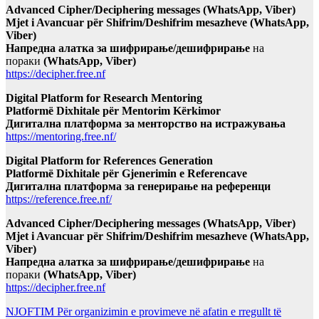
Advanced Cipher/Deciphering messages (WhatsApp, Viber)
Mjet i Avancuar për Shifrim/Deshifrim mesazheve (WhatsApp,
Viber)
Напредна алатка за шифрирање/дешифрирање
на
пораки
(WhatsApp, Viber)
https://decipher.free.nf
Digital Platform for Research Mentoring
Platformë Dixhitale për Mentorim Kërkimor
Дигитална платформа за менторство на истражувања
https://mentoring.free.nf/
Digital Platform for References Generation
Platformë Dixhitale për Gjenerimin e Referencave
Дигитална платформа за генерирање на референци
https://reference.free.nf/
Advanced Cipher/Deciphering messages (WhatsApp, Viber)
Mjet i Avancuar për Shifrim/Deshifrim mesazheve (WhatsApp,
Viber)
Напредна алатка за шифрирање/дешифрирање
на
пораки
(WhatsApp, Viber)
https://decipher.free.nf
NJOFTIM Për organizimin e provimeve në afatin e rregullt të