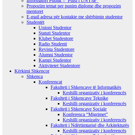
Informatori Publik – ‘Pulsi i UNT-së’
Propozim temat per punim diplome dhe propozim
mentoret
E-mail adresa për kontakte me shërbimin studentor
Studentët
Unioni Studentor
Statuti Studentor
Klubet Studentore
Radio Studenti
Revista Studentore
Alumni Studentor
Kampi Studentor
Aktivitetet Studentore
Kërkimi Shkencor
Shkenca
Konferencat
Fakulteti i Shkencave të Informatikës
Keshilli organizativ i konferencës
Fakulteti i Shkencave Teknike
Keshilli organizativ i konferencës
Fakulteti i Shkencave Sociale
Konferenca “Migrimet”
Keshilli organizativ i konferencës
Fakulteti i Ndërtimtarisë dhe Arkitekturës
Keshilli organizativ i konferencës