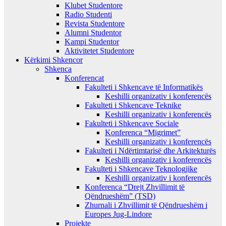
Klubet Studentore
Radio Studenti
Revista Studentore
Alumni Studentor
Kampi Studentor
Aktivitetet Studentore
Kërkimi Shkencor
Shkenca
Konferencat
Fakulteti i Shkencave të Informatikës
Keshilli organizativ i konferencës
Fakulteti i Shkencave Teknike
Keshilli organizativ i konferencës
Fakulteti i Shkencave Sociale
Konferenca “Migrimet”
Keshilli organizativ i konferencës
Fakulteti i Ndërtimtarisë dhe Arkitekturës
Keshilli organizativ i konferencës
Fakulteti i Shkencave Teknologjike
Keshilli organizativ i konferencës
Konferenca “Drejt Zhvillimit të
Qëndrueshëm” (TSD)
Zhurnali i Zhvillimit të Qëndrueshëm i
Europes Jug-Lindore
Projekte