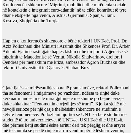
Konferencën shkencore ‘Migrimi, mobiliteti dhe mirëqenia sociale
në kontekstin e integrimit euro-atlantik’ në të cilën kontribut të tyre
dhanë ekspertë nga vendi, Austria, Gjermania, Spanja, Irani,
Kosova, Shqipëria dhe Turqia.
Hapjen e konferencës shkencore e bënë rektori i UNT-së, Prof. Dr.
Aziz Pollozhani dhe Ministri i Arsimit dhe Shkencës Prof. Dr. Arbër
Ademi. Fjalime rasti gjatë hapjes kishin edhe drejtori i Agjencisë së
migrimit të Maqedonisë së Veriut, Nikolla Shalvarinov, drejtori i
Qendrës për menaxhim me kriza, ambasador Agron Buxhaku dhe
rektori i Universitetit të Gjakovës Shaban Buza.
Gjatë fjalës së mirëseardhjes para të pranishmëve, rektori Pollozhani
tha se fenomeni i migrimeve po vazhdon, ndërsa të rinjtë duke
kërkuar mundësi më të mira gjithnjë e më shumë po bëjnë lëvizje
duke shkaktuar “Fenomenin e rrjedhjes së trurit”. Kjo ka sjellë një
nevojë serioze për një qasje thelbësisht shkencore në studimin e
këtyre fenomeneve. Pollozhani njoftioi se UNT ka bërë studim me
studentë të tre univerziteteve, të UNT-së, USHT-së dhe UEJL-it,
dhe përmes këtij studimi është arritur deri tek përgjigjet dhe arsyet
më të shumta se pse të rinjtë marrin vendim për të lëshuar vendin,