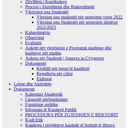
Zhvillimi i Kurrikulave
Procesi i Akreditimit dhe Riakreditimit
Vlerësimi nga Studentët
Vlersimi nga studentët për semestrin veror 2022
Vlersimi nga Studentët për semestrin dimëror
2022/2023
Kalueshmëria
Observimi
Evaluimi
Anketë për vlerësimin e Programit studimor dhe
kushteve për studim
Anketa për Studentë | Анкета за Студенти
Dokumente
Këshilli për siguri të kualitetit
Regullorja për cilësi
Elaborat
Lajme dhe Aktivitete
Dokumente
Kalendari Akademik
Llogaritë përfundimtare
Furnizime publike
Infromata të Karaterit Publik
PROCEDURA PËR ZGJEDHJEN E REKTORIT
Kodi Etik
Katalogu i projekteve kapitale të botimit të librave