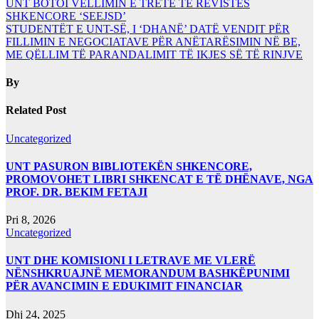
UNT BOTOI VËLLIMIN E TRETË TË REVISTËS
SHKENCORE ‘SEEJSD’
STUDENTËT E UNT-SË, I ‘DHANË’ DATË VENDIT PËR
FILLIMIN E NEGOCIATAVE PËR ANËTARËSIMIN NË BE,
ME QËLLIM TË PARANDALIMIT TË IKJES SË TË RINJVE
By
Related Post
Uncategorized
UNT PASURON BIBLIOTEKËN SHKENCORE,
PROMOVOHET LIBRI SHKENCAT E TË DHËNAVE, NGA
PROF. DR. BEKIM FETAJI
Pri 8, 2026
Uncategorized
UNT DHE KOMISIONI I LETRAVE ME VLERË
NËNSHKRUAJNË MEMORANDUM BASHKËPUNIMI
PËR AVANCIMIN E EDUKIMIT FINANCIAR
Dhj 24, 2025