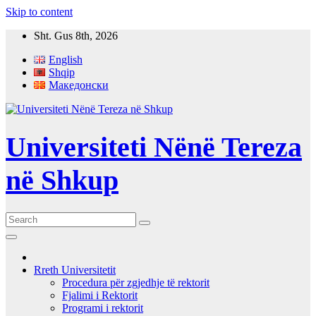
Skip to content
Sht. Gus 8th, 2026
English
Shqip
Македонски
Universiteti Nënë Tereza
në Shkup
Rreth Universitetit
Procedura për zgjedhje të rektorit
Fjalimi i Rektorit
Programi i rektorit