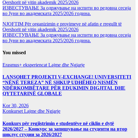
Qershorit në vitin akademik 2025/2026
ИЗВЕСТУВАЊЕ За одржување на испити во редовна сесија
во Јуни во академската 2025/2026 година.
NJOFTIM Për organizimin e provimeve në afatin e rregullt të
Qershorit në vitin akademik 2025/2026
ИЗВЕСТУВАЊЕ За одржување на испити во редовна сесија
во Јуни во академската 2025/2026 година.
You missed
Erasmus+ eksperiencat
Lajme dhe Ngjarje
LANSOHET PROJEKTI V-EXCHANGE! UNIVERSITETI
“NËNË TEREZA” NË SHKUP UDHËHEQ NISMËN
NDËRKOMBËTARE PËR EDUKIMIN DIGJITAL DHE
QYTETARINË GLOBALE
Kor 30, 2026
Konkurset
Lajme dhe Ngjarje
Konkurs për regjistrimin e studentëve në ciklin e dytë
2026/2027 – Конкурс за запишување на студенти на втор
циклус студии за 2026/2027