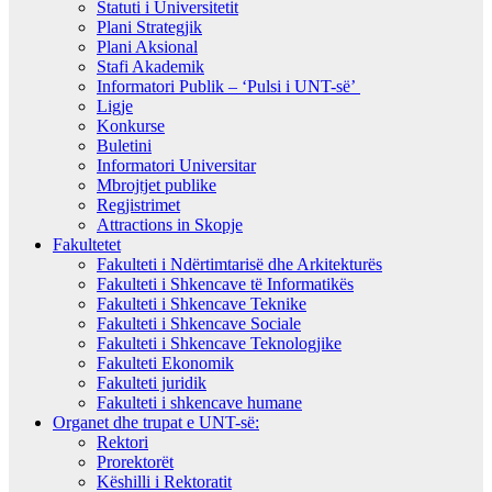
Statuti i Universitetit
Plani Strategjik
Plani Aksional
Stafi Akademik
Informatori Publik – ‘Pulsi i UNT-së’
Ligje
Konkurse
Buletini
Informatori Universitar
Mbrojtjet publike
Regjistrimet
Attractions in Skopje
Fakultetet
Fakulteti i Ndërtimtarisë dhe Arkitekturës
Fakulteti i Shkencave të Informatikës
Fakulteti i Shkencave Teknike
Fakulteti i Shkencave Sociale
Fakulteti i Shkencave Teknologjike
Fakulteti Ekonomik
Fakulteti juridik
Fakulteti i shkencave humane
Organet dhe trupat e UNT-së:
Rektori
Prorektorët
Këshilli i Rektoratit