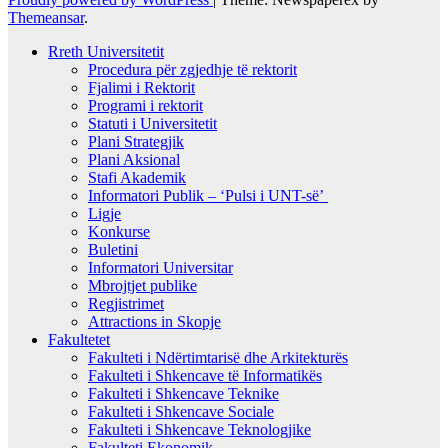
Themeansar
.
Rreth Universitetit
Procedura për zgjedhje të rektorit
Fjalimi i Rektorit
Programi i rektorit
Statuti i Universitetit
Plani Strategjik
Plani Aksional
Stafi Akademik
Informatori Publik – ‘Pulsi i UNT-së’
Ligje
Konkurse
Buletini
Informatori Universitar
Mbrojtjet publike
Regjistrimet
Attractions in Skopje
Fakultetet
Fakulteti i Ndërtimtarisë dhe Arkitekturës
Fakulteti i Shkencave të Informatikës
Fakulteti i Shkencave Teknike
Fakulteti i Shkencave Sociale
Fakulteti i Shkencave Teknologjike
Fakulteti Ekonomik