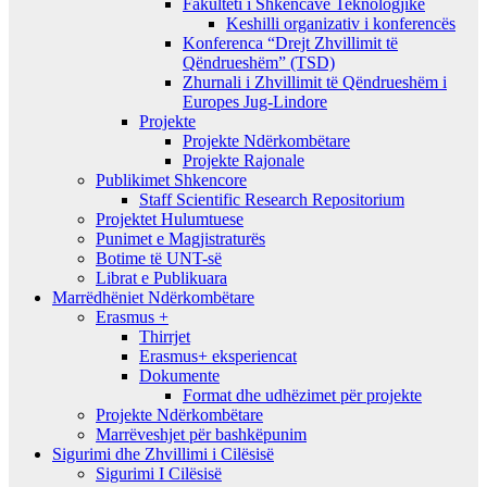
Fakulteti i Shkencave Teknologjike
Keshilli organizativ i konferencës
Konferenca “Drejt Zhvillimit të
Qëndrueshëm” (TSD)
Zhurnali i Zhvillimit të Qëndrueshëm i
Europes Jug-Lindore
Projekte
Projekte Ndërkombëtare
Projekte Rajonale
Publikimet Shkencore
Staff Scientific Research Repositorium
Projektet Hulumtuese
Punimet e Magjistraturës
Botime të UNT-së
Librat e Publikuara
Marrëdhëniet Ndërkombëtare
Erasmus +
Thirrjet
Erasmus+ eksperiencat
Dokumente
Format dhe udhëzimet për projekte
Projekte Ndërkombëtare
Marrëveshjet për bashkëpunim
Sigurimi dhe Zhvillimi i Cilësisë
Sigurimi I Cilësisë