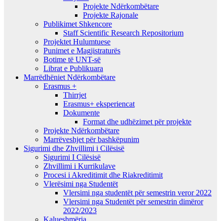
Projekte Ndërkombëtare
Projekte Rajonale
Publikimet Shkencore
Staff Scientific Research Repositorium
Projektet Hulumtuese
Punimet e Magjistraturës
Botime të UNT-së
Librat e Publikuara
Marrëdhëniet Ndërkombëtare
Erasmus +
Thirrjet
Erasmus+ eksperiencat
Dokumente
Format dhe udhëzimet për projekte
Projekte Ndërkombëtare
Marrëveshjet për bashkëpunim
Sigurimi dhe Zhvillimi i Cilësisë
Sigurimi I Cilësisë
Zhvillimi i Kurrikulave
Procesi i Akreditimit dhe Riakreditimit
Vlerësimi nga Studentët
Vlersimi nga studentët për semestrin veror 2022
Vlersimi nga Studentët për semestrin dimëror
2022/2023
Kalueshmëria