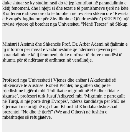
duke shtuar se ky studim rasti do të jep kontribut në parandalimin e
këtij fenomeni, dhe i njejti si dhe tezat e të pranishmëve tjerë në këtë
Konferencë shkencore do të botohen në revistën shkencore ‘Revista
e Evropës Juglindore për Zhvillimin e Qëndrueshëm’ (SEEJSD), një
revistë vjetore që botohet nga Universiteti “Nënë Tereza” në Shkup.
Ministri i Arsimit dhe Shkencës Prof. Dr. Arbër Ademi në fjalimin e
tij informoi për masat e vazhdueshme që ndërmerr qeveria për
parandalimin e këtij fenomeni, duke u ofruar të rinjve mundësi të
shumta për të ndërtuar të ardhmen në vendlindje.
Profesori nga Universiteti i Vjenës dhe anëtar i Akademisë së
Shkencave të Austrisë Robert Pichler, në gjuhën shqipe të
rrjedhshme ligjëroi mbi ‘Politikat e migrimit në BE dhe sfidat e
sigurisë’, profesori turk Jusuf Adigyzel mbi ‘Migrimin e parregullt
në Turqi, si një portë drejt Evropës’, ndërsa kandidatja për PhD në
Gjermani me origjinë nga Irani Khorshid Khodabakhshreshad
prezentoi “Ne dhe të tjerët” (We and Others) në fushën e
mbështetjes së refugjatëve.