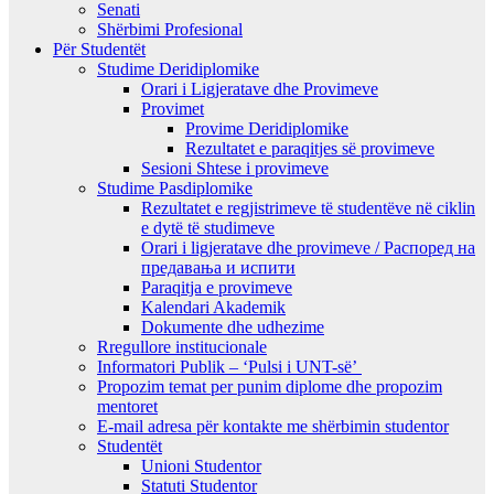
Senati
Shërbimi Profesional
Për Studentët
Studime Deridiplomike
Orari i Ligjeratave dhe Provimeve
Provimet
Provime Deridiplomike
Rezultatet e paraqitjes së provimeve
Sesioni Shtese i provimeve
Studime Pasdiplomike
Rezultatet e regjistrimeve të studentëve në ciklin
e dytë të studimeve
Orari i ligjeratave dhe provimeve / Распоред на
предавањa и испити
Paraqitja e provimeve
Kalendari Akademik
Dokumente dhe udhezime
Rregullore institucionale
Informatori Publik – ‘Pulsi i UNT-së’
Propozim temat per punim diplome dhe propozim
mentoret
E-mail adresa për kontakte me shërbimin studentor
Studentët
Unioni Studentor
Statuti Studentor