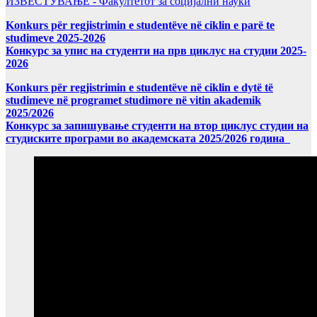
ИЗВЕСТУВАЊЕ - Факултетот за социјални науки
Konkurs për regjistrimin e studentëve në ciklin e parë te
studimeve 2025-2026
Конкурс за упис на студенти на прв циклус на студии 2025-
2026
Konkurs për regjistrimin e studentëve në ciklin e dytë të
studimeve në programet studimore në vitin akademik
2025/2026
Конкурс за запишување студенти на втор циклус студии на
студиските програми во академската 2025/2026 година