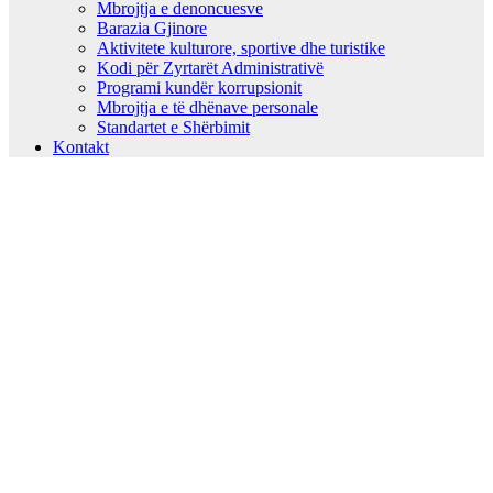
Mbrojtja e denoncuesve
Barazia Gjinore
Aktivitete kulturore, sportive dhe turistike
Kodi për Zyrtarët Administrativë
Programi kundër korrupsionit
Mbrojtja e të dhënave personale
Standartet e Shërbimit
Kontakt