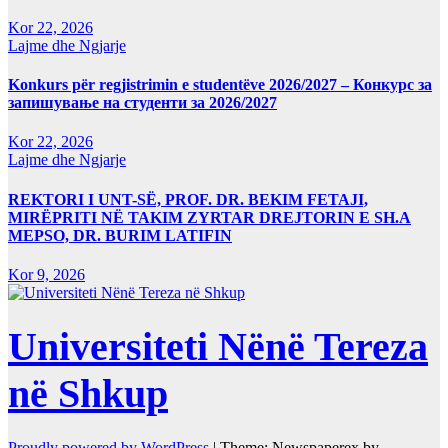
Kor 22, 2026
Lajme dhe Ngjarje
Konkurs për regjistrimin e studentëve 2026/2027 – Конкурс за
запишување на студенти за 2026/2027
Kor 22, 2026
Lajme dhe Ngjarje
REKTORI I UNT-SË, PROF. DR. BEKIM FETAJI,
MIRËPRITI NË TAKIM ZYRTAR DREJTORIN E SH.A
MEPSO, DR. BURIM LATIFIN
Kor 9, 2026
Universiteti Nënë Tereza
në Shkup
Proudly powered by WordPress
|
Theme: Newspaperex by