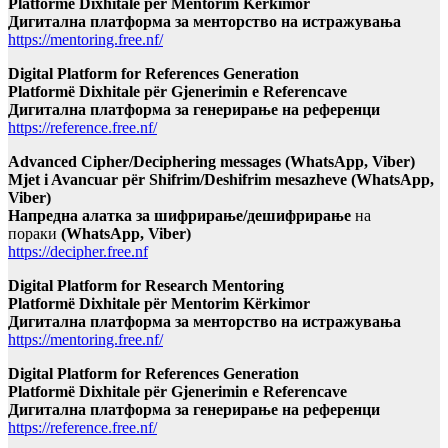
Platformë Dixhitale për Mentorim Kërkimor
Дигитална платформа за менторство на истражувања
https://mentoring.free.nf/
Digital Platform for References Generation
Platformë Dixhitale për Gjenerimin e Referencave
Дигитална платформа за генерирање на референци
https://reference.free.nf/
Advanced Cipher/Deciphering messages (WhatsApp, Viber)
Mjet i Avancuar për Shifrim/Deshifrim mesazheve (WhatsApp,
Viber)
Напредна алатка за шифрирање/дешифрирање
на
пораки
(WhatsApp, Viber)
https://decipher.free.nf
Digital Platform for Research Mentoring
Platformë Dixhitale për Mentorim Kërkimor
Дигитална платформа за менторство на истражувања
https://mentoring.free.nf/
Digital Platform for References Generation
Platformë Dixhitale për Gjenerimin e Referencave
Дигитална платформа за генерирање на референци
https://reference.free.nf/