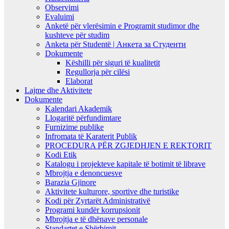
Observimi
Evaluimi
Anketë për vlerësimin e Programit studimor dhe
kushteve për studim
Anketa për Studentë | Анкета за Студенти
Dokumente
Këshilli për siguri të kualitetit
Regullorja për cilësi
Elaborat
Lajme dhe Aktivitete
Dokumente
Kalendari Akademik
Llogaritë përfundimtare
Furnizime publike
Infromata të Karaterit Publik
PROCEDURA PËR ZGJEDHJEN E REKTORIT
Kodi Etik
Katalogu i projekteve kapitale të botimit të librave
Mbrojtja e denoncuesve
Barazia Gjinore
Aktivitete kulturore, sportive dhe turistike
Kodi për Zyrtarët Administrativë
Programi kundër korrupsionit
Mbrojtja e të dhënave personale
Standartet e Shërbimit