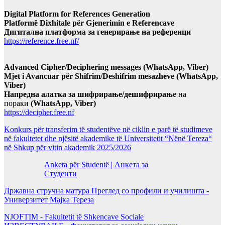
Digital Platform for References Generation
Platformë Dixhitale për Gjenerimin e Referencave
Дигитална платформа за генерирање на референци
https://reference.free.nf/
Advanced Cipher/Deciphering messages (WhatsApp, Viber)
Mjet i Avancuar për Shifrim/Deshifrim mesazheve (WhatsApp,
Viber)
Напредна алатка за шифрирање/дешифрирање
на
пораки
(WhatsApp, Viber)
https://decipher.free.nf
Konkurs për transferim të studentëve në ciklin e parë të studimeve
në fakultetet dhe njësitë akademike të Universitetit “Nënë Tereza“
në Shkup për vitin akademik 2025/2026
Anketa për Studentë | Анкета за
Студенти
Државна стручна матура Преглед со профили и училишта -
Универзитет Мајка Тереза
NJOFTIM - Fakultetit të Shkencave Sociale