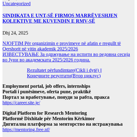
Uncategorized
SINDIKATA E UNT-SË FIRMOS MARRËVESHJEN
KOLEKTIVE ME KUVENDIN E RMV-SË
Dhj 24, 2025
NJOFTIM Për organizimin e provimeve në afatin e rregullt të
Qershorit në vitin akademik 2025/2026
ИЗВЕСТУВАЊЕ За одржување на испити во редовна сесија
во Јуни во академската 2025/2026 година.
Rezultatet përfundimtare(Cikli i dytë) ||
Конечните резултати(Втор циклус)
Employment portal, job offers, internships
Portali i punësimeve, oferta pune, praktikë
Портал за вработување, понуди за рабта, пракса
https://career.site.je/
Digital Platform for Research Mentoring
Platformë Dixhitale për Mentorim Kërkimor
Дигитална платформа за менторство на истражувања
https://mentoring.free.nf/