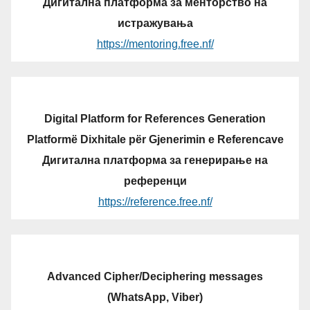
Дигитална платформа за менторство на
истражувања
https://mentoring.free.nf/
Digital Platform for References Generation
Platformë Dixhitale për Gjenerimin e Referencave
Дигитална платформа за генерирање на
референци
https://reference.free.nf/
Advanced Cipher/Deciphering messages
(WhatsApp, Viber)