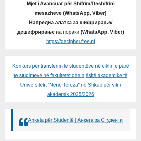
Mjet i Avancuar për Shifrim/Deshifrim
mesazheve (WhatsApp, Viber)
Напредна алатка за шифрирање/
дешифрирање
на пораки
(WhatsApp, Viber)
https://decipher.free.nf
Konkurs për transferim të studentëve në ciklin e parë
të studimeve në fakultetet dhe njësitë akademike të
Universitetit “Nënë Tereza“ në Shkup për vitin
akademik 2025/2026
Anketa për Studentë | Анкета за Студенти