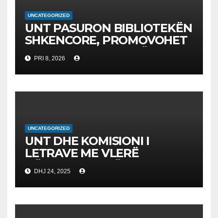
UNCATEGORIZED
UNT PASURON BIBLIOTEKËN
SHKENCORE, PROMOVOHET
LIBRI SHKENCAT E TË
PRI 8, 2026
DHËNAVE, NGA PROF. DR.
BEKIM FETAJI
UNCATEGORIZED
UNT DHE KOMISIONI I
LETRAVE ME VLERË
NËNSHKRUAJNË
DHJ 24, 2025
MEMORANDUM
BASHKËPUNIMI PËR
AVANCIMIN E EDUKIMIT
FINANCIAR