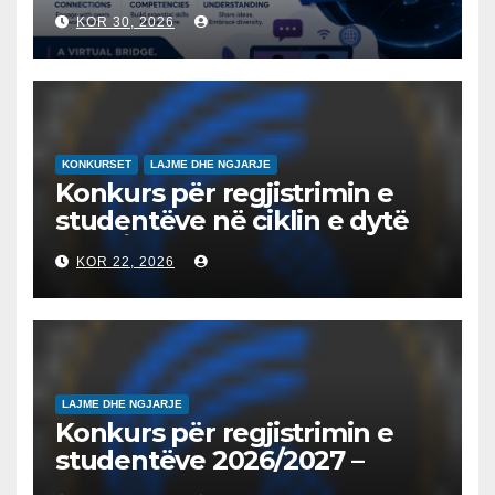
“NËNË TEREZA” NË SHKUP
KOR 30, 2026
UDHËHEQ NISMËN
NDËRKOMBËTARE PËR
EDUKIMIN DIGJITAL DHE
QYTETARINË GLOBALE
KONKURSET
LAJME DHE NGJARJE
Konkurs për regjistrimin e
studentëve në ciklin e dytë
2026/2027 – Конкурс за
KOR 22, 2026
запишување на студенти
на втор циклус студии за
2026/2027
LAJME DHE NGJARJE
Konkurs për regjistrimin e
studentëve 2026/2027 –
Конкурс за запишување на