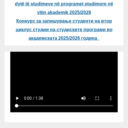
dytë të studimeve në programet studimore në
vitin akademik 2025/2026
Конкурс за запишување студенти на втор
циклус студии на студиските програми во
академската 2025/2026 година