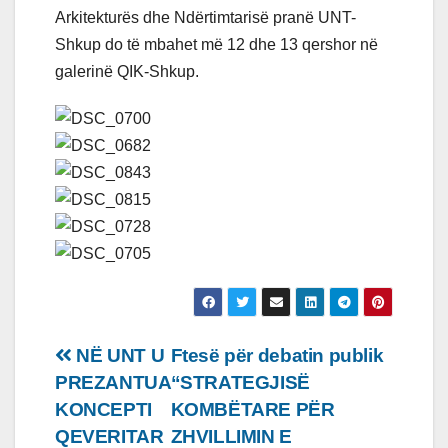
Arkitekturës dhe Ndërtimtarisë pranë UNT-
Shkup do të mbahet më 12 dhe 13 qershor në
galerinë QIK-Shkup.
Lëvizje
NË UNT U
Ftesë për debatin publik
PREZANTUA
“STRATEGJISË
te
KONCEPTI
KOMBËTARE PËR
postimet
QEVERITAR
ZHVILLIMIN E