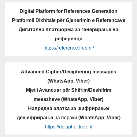
Digital Platform for References Generation
Platformë Dixhitale për Gjenerimin e Referencave
Дигитална платформа за генерирање на
референци
https://reference.free.nf/
Advanced Cipher/Deciphering messages
(WhatsApp, Viber)
Mjet i Avancuar për Shifrim/Deshifrim
mesazheve (WhatsApp, Viber)
Напредна алатка за шифрирање/
дешифрирање
на пораки
(WhatsApp, Viber)
https://decipher.free.nf