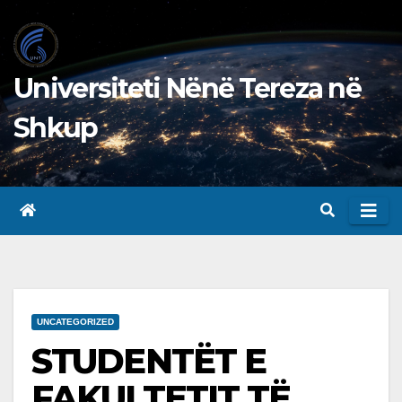
Skip
to
content
Universiteti Nënë Tereza në
Shkup
UNCATEGORIZED
STUDENTËT E
FAKULTETIT TË