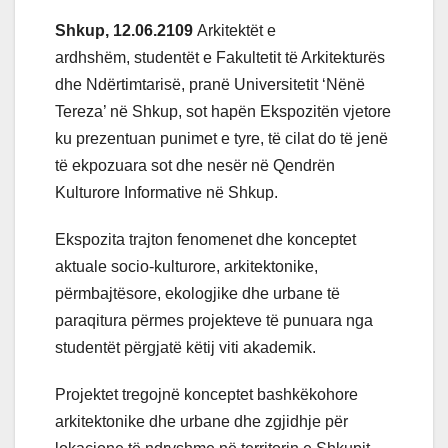
Shkup, 12.06.2109
Arkitektët e
ardhshëm, studentët e Fakultetit të Arkitekturës
dhe Ndërtimtarisë, pranë Universitetit ‘Nënë
Tereza’ në Shkup, sot hap
ën
Ekspozitën vjetore
ku prezentuan punimet e tyre, të cilat do të jenë
të ekpozuara sot dhe nesër në Qendrën
Kulturore Informative në Shkup.
Ekspozita trajton fenomenet dhe konceptet
aktuale socio-kulturore, arkitektonike,
përmbajtësore, ekologjike dhe urbane të
paraqitura përmes projekteve të punuara nga
studentët përgjatë këtij viti akademik.
Projektet tregojnë konceptet bashkëkohore
arkitektonike dhe urbane dhe zgjidhje për