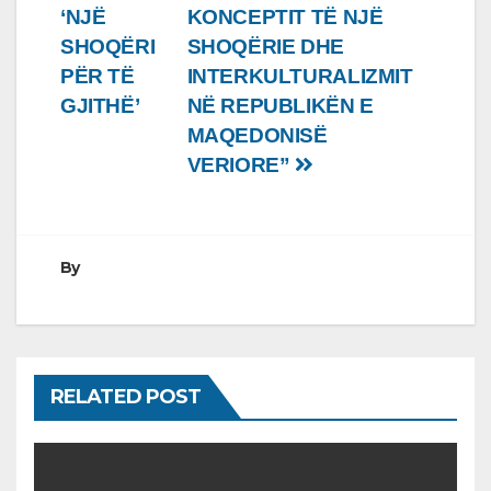
‘NJË
KONCEPTIT TË NJË
SHOQËRI
SHOQËRIE DHE
PËR TË
INTERKULTURALIZMIT
GJITHË’
NË REPUBLIKËN E
MAQEDONISË
VERIORE”
By
RELATED POST