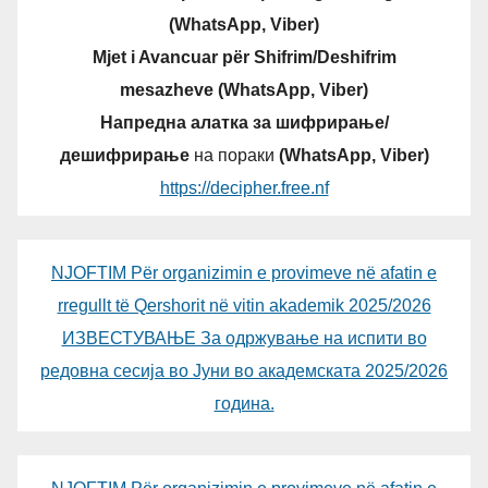
(WhatsApp, Viber)
Mjet i Avancuar për Shifrim/Deshifrim
mesazheve (WhatsApp, Viber)
Напредна алатка за шифрирање/
дешифрирање
на пораки
(WhatsApp, Viber)
https://decipher.free.nf
NJOFTIM Për organizimin e provimeve në afatin e
rregullt të Qershorit në vitin akademik 2025/2026
ИЗВЕСТУВАЊЕ За одржување на испити во
редовна сесија во Јуни во академската 2025/2026
година.