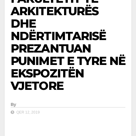
ARKITEKTURËS
DHE
NDËRTIMTARISË
PREZANTUAN
PUNIMET E TYRE NË
EKSPOZITËN
VJETORE
By
QER 12, 2019