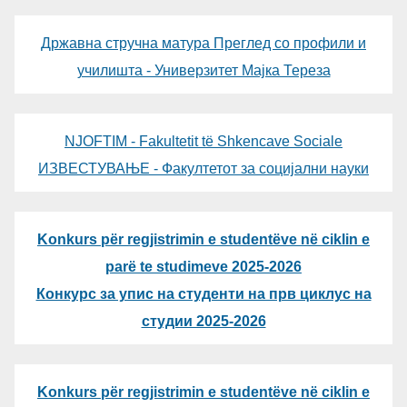
Државна стручна матура Преглед со профили и
училишта - Универзитет Мајка Тереза
NJOFTIM - Fakultetit të Shkencave Sociale
ИЗВЕСТУВАЊЕ - Факултетот за социјални науки
Konkurs për regjistrimin e studentëve në ciklin e
parë te studimeve 2025-2026
Конкурс за упис на студенти на прв циклус на
студии 2025-2026
Konkurs për regjistrimin e studentëve në ciklin e