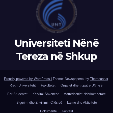
Universiteti Nënë
Tereza në Shkup
Proudly powered by WordPress
|
Theme: Newspaperex by
Themeansar
.
Rreth Universitetit
Fakultetet
Organet dhe trupat e UNT-së:
Për Studentët
Kërkimi Shkencor
Marrëdhëniet Ndërkombëtare
Sigurimi dhe Zhvillimi i Cilësisë
Lajme dhe Aktivitete
Dokumente
Kontakt