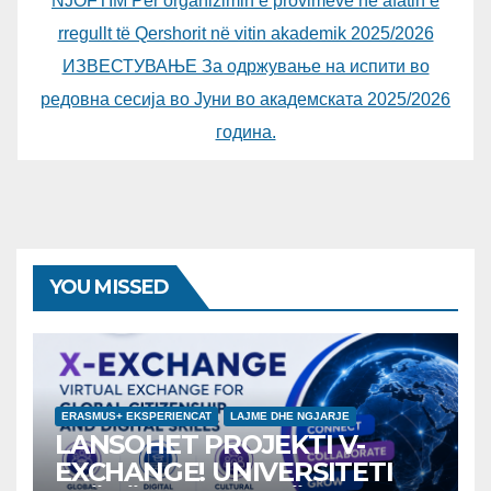
NJOFTIM Për organizimin e provimeve në afatin e
rregullt të Qershorit në vitin akademik 2025/2026
ИЗВЕСТУВАЊЕ За одржување на испити во
редовна сесија во Јуни во академската 2025/2026
година.
YOU MISSED
ERASMUS+ EKSPERIENCAT
LAJME DHE NGJARJE
LANSOHET PROJEKTI V-
EXCHANGE! UNIVERSITETI