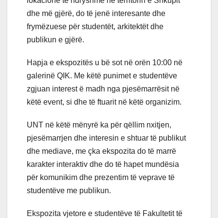
lokacione të ndryshme në territorin e Shkupit
dhe më gjërë, do të jenë interesante dhe
frymëzuese për studentët, arkitektët dhe
publikun e gjërë.
Hapja e ekspozitës u bë sot në orën 10:00 në
galerinë QIK. Me këtë punimet e studentëve
zgjuan interest ë madh nga pjesëmarrësit në
këtë event, si dhe të ftuarit në këtë organizim.
UNT në këtë mënyrë ka për qëllim nxitjen,
pjesëmarrjen dhe interesin e shtuar të publikut
dhe mediave, me çka ekspozita do të marrë
karakter interaktiv dhe do të hapet mundësia
për komunikim dhe prezentim të veprave të
studentëve me publikun.
Ekspozita vjetore e studentëve të Fakultetit të