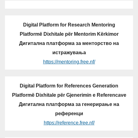
Digital Platform for Research Mentoring
Platformë Dixhitale për Mentorim Kërkimor
Дигитална платформа за менторство на
истражувања
https://mentoring.free.nf/
Digital Platform for References Generation
Platformë Dixhitale për Gjenerimin e Referencave
Дигитална платформа за генерирање на
референци
https://reference.free.nf/