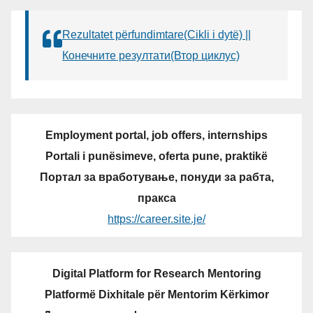
Rezultatet përfundimtare(Cikli i dytë) ||
Конечните резултати(Втор циклус)
Employment portal, job offers, internships
Portali i punësimeve, oferta pune, praktikë
Портал за вработување, понуди за рабта,
пракса
https://career.site.je/
Digital Platform for Research Mentoring
Platformë Dixhitale për Mentorim Kërkimor