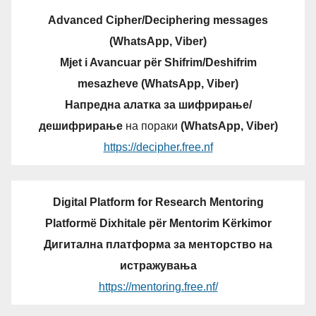
Advanced Cipher/Deciphering messages
(WhatsApp, Viber)
Mjet i Avancuar për Shifrim/Deshifrim
mesazheve (WhatsApp, Viber)
Напредна алатка за шифрирање/
дешифрирање
на пораки
(WhatsApp, Viber)
https://decipher.free.nf
Digital Platform for Research Mentoring
Platformë Dixhitale për Mentorim Kërkimor
Дигитална платформа за менторство на
истражувања
https://mentoring.free.nf/