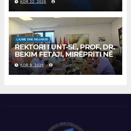
KOR 22, 2026
студенти за 2026/2027
LAJME DHE NGJARJE
REKTORI I UNT-SË, PROF. DR.
BEKIM FETAJI, MIRËPRITI NË
TAKIM ZYRTAR DREJTORIN E
KOR 9, 2026
SH.A MEPSO, DR. BURIM
LATIFIN