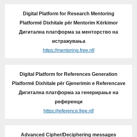
Digital Platform for Research Mentoring
Platformë Dixhitale për Mentorim Kërkimor
Дигитална платформа за менторство на
истражувања
https://mentoring.free.nf/
Digital Platform for References Generation
Platformë Dixhitale për Gjenerimin e Referencave
Дигитална платформа за генерирање на
референци
https://reference.free.nf/
Advanced Cipher/Deciphering messages