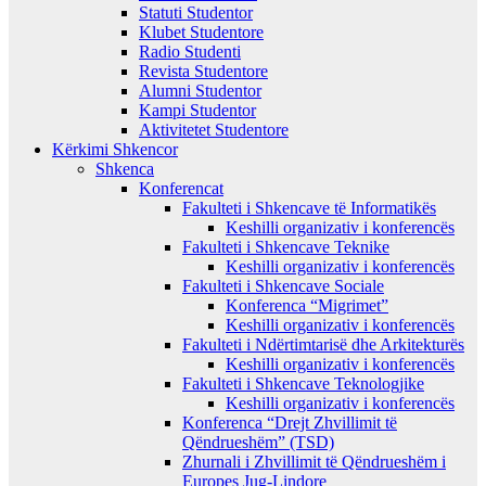
Statuti Studentor
Klubet Studentore
Radio Studenti
Revista Studentore
Alumni Studentor
Kampi Studentor
Aktivitetet Studentore
Kërkimi Shkencor
Shkenca
Konferencat
Fakulteti i Shkencave të Informatikës
Keshilli organizativ i konferencës
Fakulteti i Shkencave Teknike
Keshilli organizativ i konferencës
Fakulteti i Shkencave Sociale
Konferenca “Migrimet”
Keshilli organizativ i konferencës
Fakulteti i Ndërtimtarisë dhe Arkitekturës
Keshilli organizativ i konferencës
Fakulteti i Shkencave Teknologjike
Keshilli organizativ i konferencës
Konferenca “Drejt Zhvillimit të
Qëndrueshëm” (TSD)
Zhurnali i Zhvillimit të Qëndrueshëm i
Europes Jug-Lindore