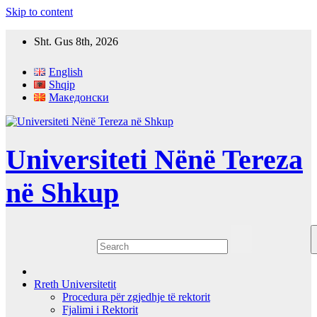
Skip to content
Sht. Gus 8th, 2026
English
Shqip
Македонски
Universiteti Nënë Tereza
në Shkup
Rreth Universitetit
Procedura për zgjedhje të rektorit
Fjalimi i Rektorit