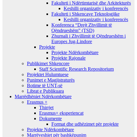
Fakulteti i Ndërtimtarisë dhe Arkitekturës
Keshilli organizativ i konferencës
Fakulteti i Shkencave Teknologjike
Keshilli organizativ i konferencës
Konferenca “Drejt Zhvillimit të
Qëndrueshëm” (TSD)
Zhurnali i Zhvillimit të Qëndrueshëm i
Europes Jug-Lindore
Projekte
Projekte Ndërkombëtare
Projekte Rajonale
Publikimet Shkencore
Staff Scientific Research Repositorium
Projektet Hulumtuese
Punimet e Magjistraturës
Botime të UNT-së
Librat e Publikuara
Marrëdhëniet Ndërkombëtare
Erasmus +
Thirrjet
Erasmus+ eksperiencat
Dokumente
Format dhe udhëzimet për projekte
Projekte Ndërkombëtare
Marrëveshjet për bashkëpunim