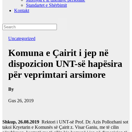
Standartet e Shërbimit
Kontakt
Uncategorized
Komuna e Çairit i jep në
dispozicion UNT-së hapësira
për veprimtari arsimore
By
Gus 26, 2019
Shkup, 26.08.2019
Rektori i UNT-së Prof. Dr. Azis Pollozhani sot
takoi Kryetarin e Komunës së Çairit z. Visar Ganiu, me të cilin