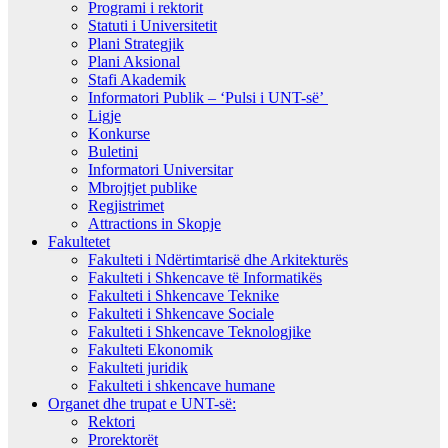
Programi i rektorit
Statuti i Universitetit
Plani Strategjik
Plani Aksional
Stafi Akademik
Informatori Publik – ‘Pulsi i UNT-së’
Ligje
Konkurse
Buletini
Informatori Universitar
Mbrojtjet publike
Regjistrimet
Attractions in Skopje
Fakultetet
Fakulteti i Ndërtimtarisë dhe Arkitekturës
Fakulteti i Shkencave të Informatikës
Fakulteti i Shkencave Teknike
Fakulteti i Shkencave Sociale
Fakulteti i Shkencave Teknologjike
Fakulteti Ekonomik
Fakulteti juridik
Fakulteti i shkencave humane
Organet dhe trupat e UNT-së:
Rektori
Prorektorët