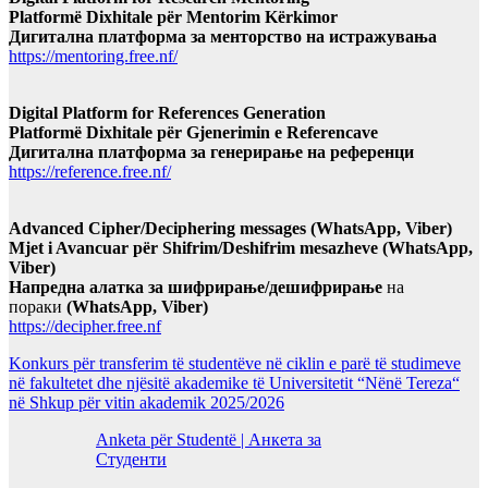
Platformë Dixhitale për Mentorim Kërkimor
Дигитална платформа за менторство на истражувања
https://mentoring.free.nf/
Digital Platform for References Generation
Platformë Dixhitale për Gjenerimin e Referencave
Дигитална платформа за генерирање на референци
https://reference.free.nf/
Advanced Cipher/Deciphering messages (WhatsApp, Viber)
Mjet i Avancuar për Shifrim/Deshifrim mesazheve (WhatsApp,
Viber)
Напредна алатка за шифрирање/дешифрирање
на
пораки
(WhatsApp, Viber)
https://decipher.free.nf
Konkurs për transferim të studentëve në ciklin e parë të studimeve
në fakultetet dhe njësitë akademike të Universitetit “Nënë Tereza“
në Shkup për vitin akademik 2025/2026
Anketa për Studentë | Анкета за
Студенти