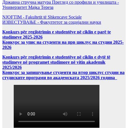
Државна стручна матура Преглед со профили и училишта -
Универзитет Мајка Тереза
NJOFTIM - Fakultetit të Shkencave Sociale
ИЗВЕСТУВАЊЕ - Факултетот за социјални науки
Konkurs për regjistrimin e studentëve në ciklin e parë te
studimeve 2025-2026
Конкурс за упис на студенти на прв циклус на студии 2025-
2026
Konkurs për regjistrimin e studentëve në ciklin e dytë të
studimeve në programet studimore në vitin akademik
2025/2026
Конкурс за запишување студенти на втор циклус студии на
студиските програми во академската 2025/2026 година