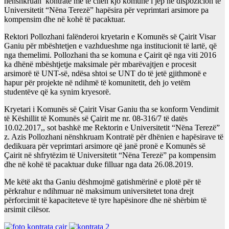
nënshkruan kontratë me të cilën kjo komunë i jep në dispozicion të
Universitetit “Nëna Terezë” hapësira për veprimtari arsimore pa
kompensim dhe në kohë të pacaktuar.
Rektori Pollozhani falënderoi kryetarin e Komun
ës
së Çairit Visar
Ganiu për mbështetjen e vazhdueshme nga institucionit të lartë, që
nga themelimi. Pollozhani tha se komuna e Çairit që nga viti 2016
ka dhënë mbështjetje maksimale për mbarëvajtjen e procesit
arsimorë të UNT-së, ndësa shtoi se UNT do të jetë gjithmonë e
hapur për projekte në ndihmë të komunitetit, deh jo vetëm
studentëve që ka synim kryesorë.
Kryetari i Komunës së Çairit Visar Ganiu tha se konform Vendimit
të Këshillit të Komunës së Çairit me nr. 08-316/7 të datës
10.02.2017,, sot bashkë me Rektorin e Universitetit “Nëna Terezë”
z. Azis Pollozhani nënshkruam Kontratë për dhënien e hapësirave të
dedikuara për veprimtari arsimore që janë pronë e Komunës së
Çairit në shfrytëzim të Universitetit “Nëna Terezë” pa kompensim
dhe në kohë të pacaktuar duke filluar nga data 26.08.2019.
Me këtë akt tha Ganiu dëshmojmë gatishmërinë e plotë për të
përkrahur e ndihmuar në maksimum universitetet tona drejt
përforcimit të kapaciteteve të tyre hapësinore dhe në shërbim të
arsimit cilësor.