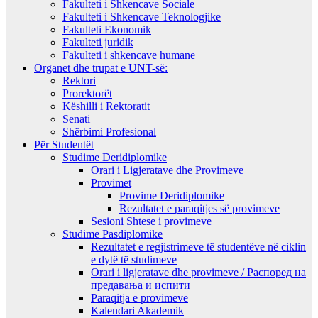
Fakulteti i Shkencave Sociale
Fakulteti i Shkencave Teknologjike
Fakulteti Ekonomik
Fakulteti juridik
Fakulteti i shkencave humane
Organet dhe trupat e UNT-së:
Rektori
Prorektorët
Këshilli i Rektoratit
Senati
Shërbimi Profesional
Për Studentët
Studime Deridiplomike
Orari i Ligjeratave dhe Provimeve
Provimet
Provime Deridiplomike
Rezultatet e paraqitjes së provimeve
Sesioni Shtese i provimeve
Studime Pasdiplomike
Rezultatet e regjistrimeve të studentëve në ciklin
e dytë të studimeve
Orari i ligjeratave dhe provimeve / Распоред на
предавањa и испити
Paraqitja e provimeve
Kalendari Akademik