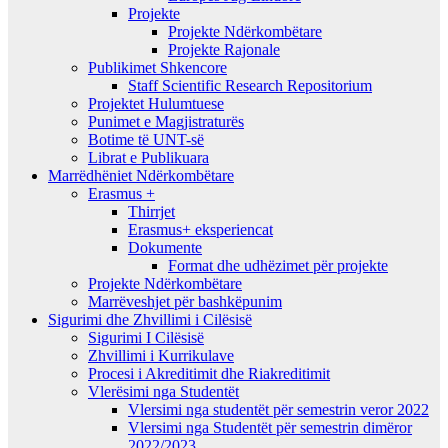
Projekte
Projekte Ndërkombëtare
Projekte Rajonale
Publikimet Shkencore
Staff Scientific Research Repositorium
Projektet Hulumtuese
Punimet e Magjistraturës
Botime të UNT-së
Librat e Publikuara
Marrëdhëniet Ndërkombëtare
Erasmus +
Thirrjet
Erasmus+ eksperiencat
Dokumente
Format dhe udhëzimet për projekte
Projekte Ndërkombëtare
Marrëveshjet për bashkëpunim
Sigurimi dhe Zhvillimi i Cilësisë
Sigurimi I Cilësisë
Zhvillimi i Kurrikulave
Procesi i Akreditimit dhe Riakreditimit
Vlerësimi nga Studentët
Vlersimi nga studentët për semestrin veror 2022
Vlersimi nga Studentët për semestrin dimëror
2022/2023