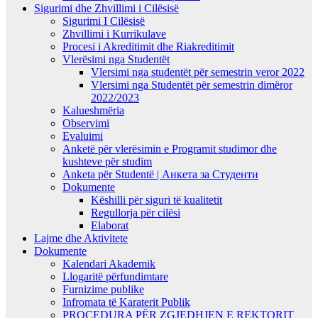
Sigurimi dhe Zhvillimi i Cilësisë
Sigurimi I Cilësisë
Zhvillimi i Kurrikulave
Procesi i Akreditimit dhe Riakreditimit
Vlerësimi nga Studentët
Vlersimi nga studentët për semestrin veror 2022
Vlersimi nga Studentët për semestrin dimëror
2022/2023
Kalueshmëria
Observimi
Evaluimi
Anketë për vlerësimin e Programit studimor dhe
kushteve për studim
Anketa për Studentë | Анкета за Студенти
Dokumente
Këshilli për siguri të kualitetit
Regullorja për cilësi
Elaborat
Lajme dhe Aktivitete
Dokumente
Kalendari Akademik
Llogaritë përfundimtare
Furnizime publike
Infromata të Karaterit Publik
PROCEDURA PËR ZGJEDHJEN E REKTORIT