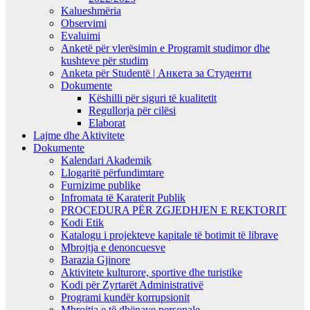
Kalueshmëria
Observimi
Evaluimi
Anketë për vlerësimin e Programit studimor dhe
kushteve për studim
Anketa për Studentë | Анкета за Студенти
Dokumente
Këshilli për siguri të kualitetit
Regullorja për cilësi
Elaborat
Lajme dhe Aktivitete
Dokumente
Kalendari Akademik
Llogaritë përfundimtare
Furnizime publike
Infromata të Karaterit Publik
PROCEDURA PËR ZGJEDHJEN E REKTORIT
Kodi Etik
Katalogu i projekteve kapitale të botimit të librave
Mbrojtja e denoncuesve
Barazia Gjinore
Aktivitete kulturore, sportive dhe turistike
Kodi për Zyrtarët Administrativë
Programi kundër korrupsionit
Mbrojtja e të dhënave personale