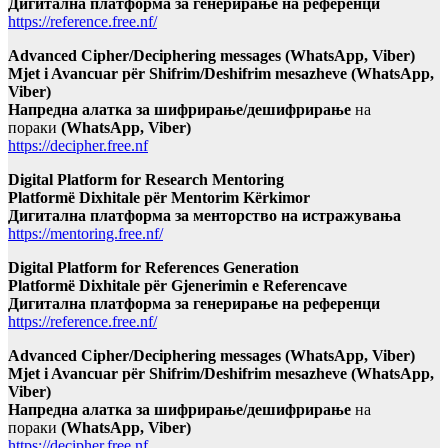
Дигитална платформа за генерирање на референци
https://reference.free.nf/
Advanced Cipher/Deciphering messages (WhatsApp, Viber)
Mjet i Avancuar për Shifrim/Deshifrim mesazheve (WhatsApp,
Viber)
Напредна алатка за шифрирање/дешифрирање
на
пораки
(WhatsApp, Viber)
https://decipher.free.nf
Digital Platform for Research Mentoring
Platformë Dixhitale për Mentorim Kërkimor
Дигитална платформа за менторство на истражувања
https://mentoring.free.nf/
Digital Platform for References Generation
Platformë Dixhitale për Gjenerimin e Referencave
Дигитална платформа за генерирање на референци
https://reference.free.nf/
Advanced Cipher/Deciphering messages (WhatsApp, Viber)
Mjet i Avancuar për Shifrim/Deshifrim mesazheve (WhatsApp,
Viber)
Напредна алатка за шифрирање/дешифрирање
на
пораки
(WhatsApp, Viber)
https://decipher.free.nf