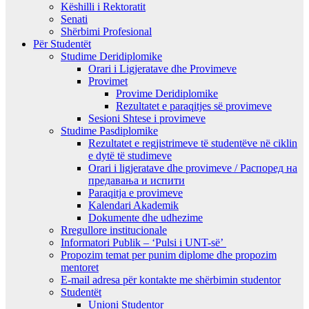
Këshilli i Rektoratit
Senati
Shërbimi Profesional
Për Studentët
Studime Deridiplomike
Orari i Ligjeratave dhe Provimeve
Provimet
Provime Deridiplomike
Rezultatet e paraqitjes së provimeve
Sesioni Shtese i provimeve
Studime Pasdiplomike
Rezultatet e regjistrimeve të studentëve në ciklin
e dytë të studimeve
Orari i ligjeratave dhe provimeve / Распоред на
предавањa и испити
Paraqitja e provimeve
Kalendari Akademik
Dokumente dhe udhezime
Rregullore institucionale
Informatori Publik – ‘Pulsi i UNT-së’
Propozim temat per punim diplome dhe propozim
mentoret
E-mail adresa për kontakte me shërbimin studentor
Studentët
Unioni Studentor