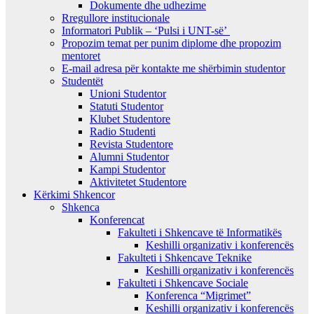
Dokumente dhe udhezime
Rregullore institucionale
Informatori Publik – ‘Pulsi i UNT-së’
Propozim temat per punim diplome dhe propozim
mentoret
E-mail adresa për kontakte me shërbimin studentor
Studentët
Unioni Studentor
Statuti Studentor
Klubet Studentore
Radio Studenti
Revista Studentore
Alumni Studentor
Kampi Studentor
Aktivitetet Studentore
Kërkimi Shkencor
Shkenca
Konferencat
Fakulteti i Shkencave të Informatikës
Keshilli organizativ i konferencës
Fakulteti i Shkencave Teknike
Keshilli organizativ i konferencës
Fakulteti i Shkencave Sociale
Konferenca “Migrimet”
Keshilli organizativ i konferencës