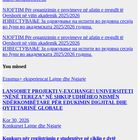
NJOFTIM Për organizimin e provimeve në afatin e rregullt të
Qershorit në vitin akademik 2025/2026
ИЗВЕСТУВАЊЕ За одржување на испити во редовна сесија
во Јуни во академската 2025/2026 година.
NJOFTIM Për organizimin e provimeve në afatin e rregullt të
Qershorit në vitin akademik 2025/2026
ИЗВЕСТУВАЊЕ За одржување на испити во редовна сесија
во Јуни во академската 2025/2026 година.
You missed
Erasmus+ eksperiencat
Lajme dhe Ngjarje
LANSOHET PROJEKTI V-EXCHANGE! UNIVERSITETI
“NËNË TEREZA” NË SHKUP UDHËHEQ NISMËN
NDËRKOMBËTARE PËR EDUKIMIN DIGJITAL DHE
QYTETARINË GLOBALE
Kor 30, 2026
Konkurset
Lajme dhe Ngjarje
Konkurs për regjistrimin e studentëve në ciklin e dytë