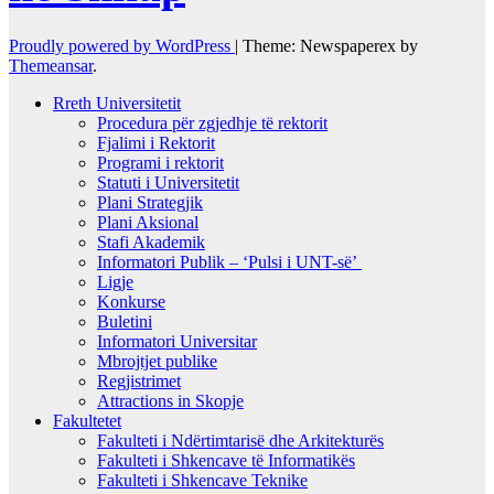
Proudly powered by WordPress
|
Theme: Newspaperex by
Themeansar
.
Rreth Universitetit
Procedura për zgjedhje të rektorit
Fjalimi i Rektorit
Programi i rektorit
Statuti i Universitetit
Plani Strategjik
Plani Aksional
Stafi Akademik
Informatori Publik – ‘Pulsi i UNT-së’
Ligje
Konkurse
Buletini
Informatori Universitar
Mbrojtjet publike
Regjistrimet
Attractions in Skopje
Fakultetet
Fakulteti i Ndërtimtarisë dhe Arkitekturës
Fakulteti i Shkencave të Informatikës
Fakulteti i Shkencave Teknike