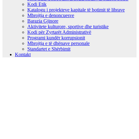
Kodi Etik
Katalogu i projekteve kapitale të botimit të librave
Mbrojtja e denoncuesve
Barazia Gjinore
Aktivitete kulturore, sportive dhe turistike
Kodi për Zyrtarët Administrativë
Programi kundër korrupsionit
Mbrojtja e të dhënave personale
Standartet e Shërbimit
Kontakt