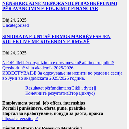
NËNSHKRUAJNË MEMORANDUM BASHKËPUNIMI
PËR AVANCIMIN E EDUKIMIT FINANCIAR
Dhj 24, 2025
Uncategorized
SINDIKATA E UNT-SË FIRMOS MARRËVESHJEN
KOLEKTIVE ME KUVENDIN E RMV-SË
Dhj 24, 2025
NJOFTIM Për organizimin e provimeve në afatin e rregullt të
Qershorit në vitin akademik 2025/2026
ИЗВЕСТУВАЊЕ За одржување на испити во редовна сесија
во Јуни во академската 2025/2026 година.
Rezultatet përfundimtare(Cikli i dytë) ||
Конечните резултати(Втор циклус)
Employment portal, job offers, internships
Portali i punësimeve, oferta pune, praktikë
Портал за вработување, понуди за рабта, пракса
https://career.site.je/
Digital Platform for Research Mentoring