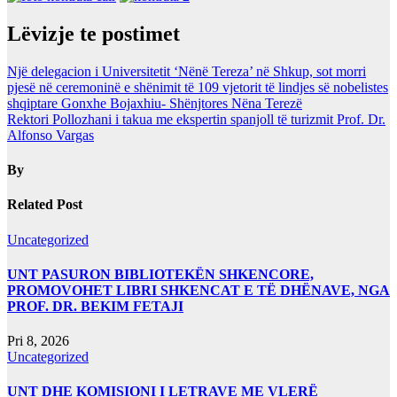
Lëvizje te postimet
Një delegacion i Universitetit ‘Nënë Tereza’ në Shkup, sot morri
pjesë në ceremoninë e shënimit të 109 vjetorit të lindjes së nobelistes
shqiptare Gonxhe Bojaxhiu- Shënjtores Nëna Terezë
Rektori Pollozhani i takua me ekspertin spanjoll të turizmit Prof. Dr.
Alfonso Vargas
By
Related Post
Uncategorized
UNT PASURON BIBLIOTEKËN SHKENCORE,
PROMOVOHET LIBRI SHKENCAT E TË DHËNAVE, NGA
PROF. DR. BEKIM FETAJI
Pri 8, 2026
Uncategorized
UNT DHE KOMISIONI I LETRAVE ME VLERË