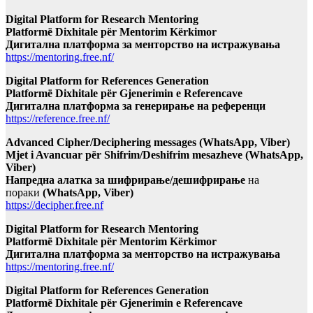
Digital Platform for Research Mentoring
Platformë Dixhitale për Mentorim Kërkimor
Дигитална платформа за менторство на истражувања
https://mentoring.free.nf/
Digital Platform for References Generation
Platformë Dixhitale për Gjenerimin e Referencave
Дигитална платформа за генерирање на референци
https://reference.free.nf/
Advanced Cipher/Deciphering messages (WhatsApp, Viber)
Mjet i Avancuar për Shifrim/Deshifrim mesazheve (WhatsApp,
Viber)
Напредна алатка за шифрирање/дешифрирање
на
пораки
(WhatsApp, Viber)
https://decipher.free.nf
Digital Platform for Research Mentoring
Platformë Dixhitale për Mentorim Kërkimor
Дигитална платформа за менторство на истражувања
https://mentoring.free.nf/
Digital Platform for References Generation
Platformë Dixhitale për Gjenerimin e Referencave