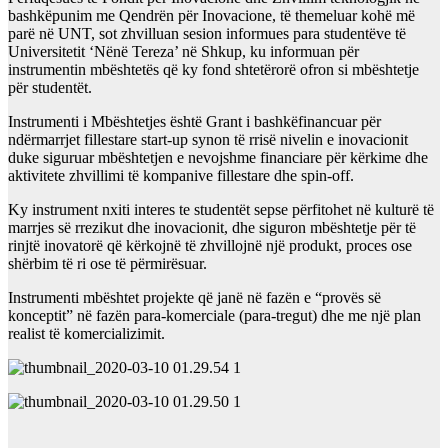
bashkëpunim me Qendrën për Inovacione, të themeluar kohë më
parë në UNT, sot zhvilluan sesion informues para studentëve të
Universitetit ‘Nënë Tereza’ në Shkup, ku informuan për
instrumentin mbështetës që ky fond shtetërorë ofron si mbështetje
për studentët.
Instrumenti i Mbështetjes është Grant
i bashkëfinancuar për
ndërmarrjet fillestare start-up synon të rrisë nivelin e inovacionit
duke siguruar mbështetjen e nevojshme financiare për kërkime dhe
aktivitete zhvillimi të kompanive fillestare dhe spin-off.
Ky instrument nxiti interes te studentët sepse përfitohet në kulturë të
marrjes së rrezikut dhe inovacionit, dhe siguron mbështetje për të
rinjtë inovatorë që kërkojnë të zhvillojnë një produkt, proces ose
shërbim të ri ose të përmirësuar.
Instrumenti mbështet projekte që janë në fazën e “provës së
konceptit” në fazën para-komerciale (para-tregut) dhe me një plan
realist të komercializimit.