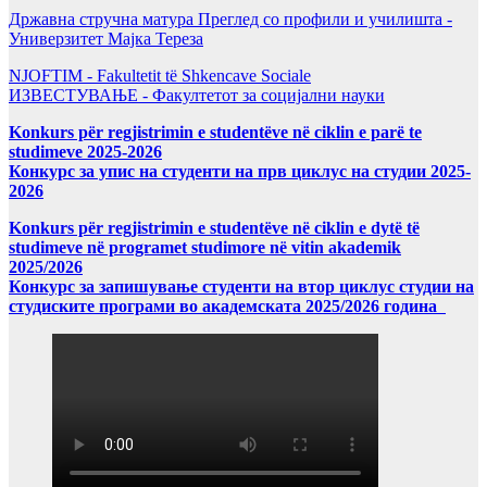
Државна стручна матура Преглед со профили и училишта -
Универзитет Мајка Тереза
NJOFTIM - Fakultetit të Shkencave Sociale
ИЗВЕСТУВАЊЕ - Факултетот за социјални науки
Konkurs për regjistrimin e studentëve në ciklin e parë te
studimeve 2025-2026
Конкурс за упис на студенти на прв циклус на студии 2025-
2026
Konkurs për regjistrimin e studentëve në ciklin e dytë të
studimeve në programet studimore në vitin akademik
2025/2026
Конкурс за запишување студенти на втор циклус студии на
студиските програми во академската 2025/2026 година