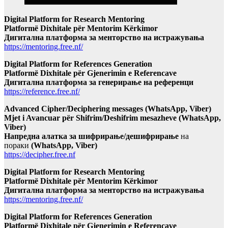
Digital Platform for Research Mentoring
Platformë Dixhitale për Mentorim Kërkimor
Дигитална платформа за менторство на истражувања
https://mentoring.free.nf/
Digital Platform for References Generation
Platformë Dixhitale për Gjenerimin e Referencave
Дигитална платформа за генерирање на референци
https://reference.free.nf/
Advanced Cipher/Deciphering messages (WhatsApp, Viber)
Mjet i Avancuar për Shifrim/Deshifrim mesazheve (WhatsApp,
Viber)
Напредна алатка за шифрирање/дешифрирање
на
пораки
(WhatsApp, Viber)
https://decipher.free.nf
Digital Platform for Research Mentoring
Platformë Dixhitale për Mentorim Kërkimor
Дигитална платформа за менторство на истражувања
https://mentoring.free.nf/
Digital Platform for References Generation
Platformë Dixhitale për Gjenerimin e Referencave