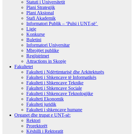
Statuti i Universitetit
Plani Strategjik
Plani Aksional
Stafi Akademik
Informatori Publik – ‘Pulsi i UNT-së’
Ligje
Konkurse
Buletini
Informatori Universitar
Mbrojtjet publike
Regjistrimet
Attractions in Skopje
Fakultetet
Fakulteti i Ndërtimtarisë dhe Arkitekturës
Fakulteti i Shkencave të Informatikës
Fakulteti i Shkencave Teknike
Fakulteti i Shkencave Sociale
Fakulteti i Shkencave Teknologjike
Fakulteti Ekonomik
Fakulteti juridik
Fakulteti i shkencave humane
Organet dhe trupat e UNT-së:
Rektori
Prorektorët
Këshilli i Rektoratit