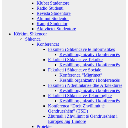
Klubet Studentore
Radio Studenti
Revista Studentore
Alumni Studentor
Kampi Studentor
Aktivitetet Studentore
Kërkimi Shkencor
Shkenca
Konferencat
Fakulteti i Shkencave të Informatikës
Keshilli organizativ i konferencës
Fakulteti i Shkencave Teknike
Keshilli organizativ i konferencës
Fakulteti i Shkencave Sociale
Konferenca “Migrimet”
Keshilli organizativ i konferencës
Fakulteti i Ndërtimtarisë dhe Arkitekturës
Keshilli organizativ i konferencës
Fakulteti i Shkencave Teknologjike
Keshilli organizativ i konferencës
Konferenca “Drejt Zhvillimit të
Qëndrueshëm” (TSD)
Zhurnali i Zhvillimit të Qëndrueshëm i
Europes Jug-Lindore
Projekte