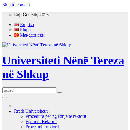
Skip to content
Enj. Gus 6th, 2026
English
Shqip
Македонски
Universiteti Nënë Tereza
në Shkup
Rreth Universitetit
Procedura për zgjedhje të rektorit
Fjalimi i Rektorit
Programi i rektorit