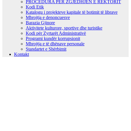
PROCEDURA PËR ZGJEDHJEN E REKTORIT
Kodi Etik
Katalogu i projekteve kapitale të botimit të librave
Mbrojtja e denoncuesve
Barazia Gjinore
Aktivitete kulturore, sportive dhe turistike
Kodi për Zyrtarët Administrativë
Programi kundër korrupsionit
Mbrojtja e të dhënave personale
Standartet e Shërbimit
Kontakt