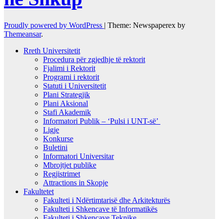
Proudly powered by WordPress
|
Theme: Newspaperex by
Themeansar
.
Rreth Universitetit
Procedura për zgjedhje të rektorit
Fjalimi i Rektorit
Programi i rektorit
Statuti i Universitetit
Plani Strategjik
Plani Aksional
Stafi Akademik
Informatori Publik – ‘Pulsi i UNT-së’
Ligje
Konkurse
Buletini
Informatori Universitar
Mbrojtjet publike
Regjistrimet
Attractions in Skopje
Fakultetet
Fakulteti i Ndërtimtarisë dhe Arkitekturës
Fakulteti i Shkencave të Informatikës
Fakulteti i Shkencave Teknike