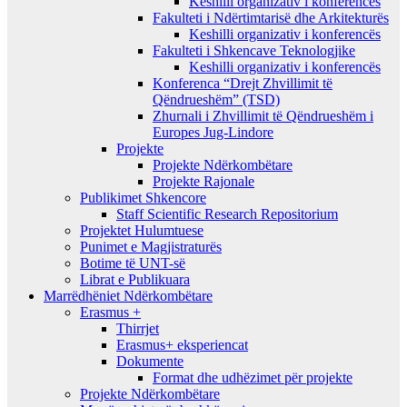
Keshilli organizativ i konferencës
Fakulteti i Ndërtimtarisë dhe Arkitekturës
Keshilli organizativ i konferencës
Fakulteti i Shkencave Teknologjike
Keshilli organizativ i konferencës
Konferenca “Drejt Zhvillimit të
Qëndrueshëm” (TSD)
Zhurnali i Zhvillimit të Qëndrueshëm i
Europes Jug-Lindore
Projekte
Projekte Ndërkombëtare
Projekte Rajonale
Publikimet Shkencore
Staff Scientific Research Repositorium
Projektet Hulumtuese
Punimet e Magjistraturës
Botime të UNT-së
Librat e Publikuara
Marrëdhëniet Ndërkombëtare
Erasmus +
Thirrjet
Erasmus+ eksperiencat
Dokumente
Format dhe udhëzimet për projekte
Projekte Ndërkombëtare