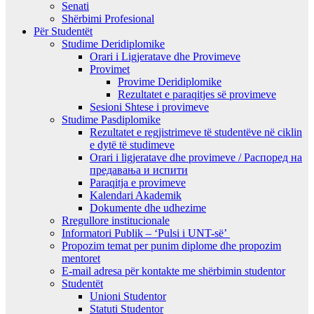
Senati
Shërbimi Profesional
Për Studentët
Studime Deridiplomike
Orari i Ligjeratave dhe Provimeve
Provimet
Provime Deridiplomike
Rezultatet e paraqitjes së provimeve
Sesioni Shtese i provimeve
Studime Pasdiplomike
Rezultatet e regjistrimeve të studentëve në ciklin
e dytë të studimeve
Orari i ligjeratave dhe provimeve / Распоред на
предавањa и испити
Paraqitja e provimeve
Kalendari Akademik
Dokumente dhe udhezime
Rregullore institucionale
Informatori Publik – ‘Pulsi i UNT-së’
Propozim temat per punim diplome dhe propozim
mentoret
E-mail adresa për kontakte me shërbimin studentor
Studentët
Unioni Studentor
Statuti Studentor