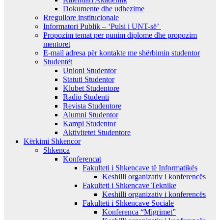
Dokumente dhe udhezime
Rregullore institucionale
Informatori Publik – ‘Pulsi i UNT-së’
Propozim temat per punim diplome dhe propozim
mentoret
E-mail adresa për kontakte me shërbimin studentor
Studentët
Unioni Studentor
Statuti Studentor
Klubet Studentore
Radio Studenti
Revista Studentore
Alumni Studentor
Kampi Studentor
Aktivitetet Studentore
Kërkimi Shkencor
Shkenca
Konferencat
Fakulteti i Shkencave të Informatikës
Keshilli organizativ i konferencës
Fakulteti i Shkencave Teknike
Keshilli organizativ i konferencës
Fakulteti i Shkencave Sociale
Konferenca “Migrimet”