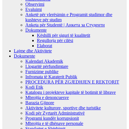
Observimi
Evaluimi
Anketë për vlerësimin e Programit studimor dhe
kushteve për studim
Anketa për Studentë | Анкета за Студенти
Dokumente
Këshilli për siguri të kualitetit
Regullorja për cilësi
Elaborat
Lajme dhe Aktivitete
Dokumente
Kalendari Akademik
Llogaritë përfundimtare
Furnizime publike
Infromata të Karaterit Publik
PROCEDURA PËR ZGJEDHJEN E REKTORIT
Kodi Etik
Katalogu i projekteve kapitale të botimit të librave
Mbrojtja e denoncuesve
Barazia Gjinore
Aktivitete kulturore, sportive dhe turistike
Kodi për Zyrtarët Administrativë
Programi kundër korrupsionit
Mbrojtja e të dhënave personale
Standartet e Shërbimit