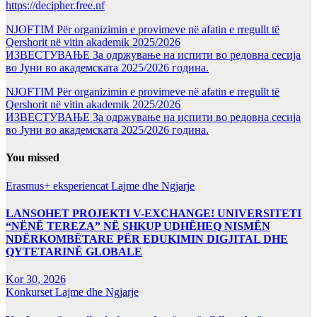
https://decipher.free.nf
NJOFTIM Për organizimin e provimeve në afatin e rregullt të
Qershorit në vitin akademik 2025/2026
ИЗВЕСТУВАЊЕ За одржување на испити во редовна сесија
во Јуни во академската 2025/2026 година.
NJOFTIM Për organizimin e provimeve në afatin e rregullt të
Qershorit në vitin akademik 2025/2026
ИЗВЕСТУВАЊЕ За одржување на испити во редовна сесија
во Јуни во академската 2025/2026 година.
You missed
Erasmus+ eksperiencat
Lajme dhe Ngjarje
LANSOHET PROJEKTI V-EXCHANGE! UNIVERSITETI
“NËNË TEREZA” NË SHKUP UDHËHEQ NISMËN
NDËRKOMBËTARE PËR EDUKIMIN DIGJITAL DHE
QYTETARINË GLOBALE
Kor 30, 2026
Konkurset
Lajme dhe Ngjarje