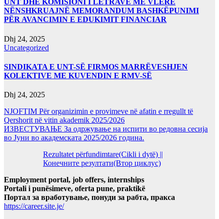
UNT DHE KOMISIONI I LETRAVE ME VLERË
NËNSHKRUAJNË MEMORANDUM BASHKËPUNIMI
PËR AVANCIMIN E EDUKIMIT FINANCIAR
Dhj 24, 2025
Uncategorized
SINDIKATA E UNT-SË FIRMOS MARRËVESHJEN
KOLEKTIVE ME KUVENDIN E RMV-SË
Dhj 24, 2025
NJOFTIM Për organizimin e provimeve në afatin e rregullt të
Qershorit në vitin akademik 2025/2026
ИЗВЕСТУВАЊЕ За одржување на испити во редовна сесија
во Јуни во академската 2025/2026 година.
Rezultatet përfundimtare(Cikli i dytë) ||
Конечните резултати(Втор циклус)
Employment portal, job offers, internships
Portali i punësimeve, oferta pune, praktikë
Портал за вработување, понуди за рабта, пракса
https://career.site.je/