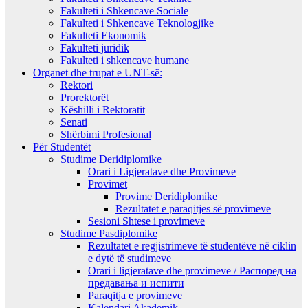
Fakulteti i Shkencave Sociale
Fakulteti i Shkencave Teknologjike
Fakulteti Ekonomik
Fakulteti juridik
Fakulteti i shkencave humane
Organet dhe trupat e UNT-së:
Rektori
Prorektorët
Këshilli i Rektoratit
Senati
Shërbimi Profesional
Për Studentët
Studime Deridiplomike
Orari i Ligjeratave dhe Provimeve
Provimet
Provime Deridiplomike
Rezultatet e paraqitjes së provimeve
Sesioni Shtese i provimeve
Studime Pasdiplomike
Rezultatet e regjistrimeve të studentëve në ciklin
e dytë të studimeve
Orari i ligjeratave dhe provimeve / Распоред на
предавањa и испити
Paraqitja e provimeve
Kalendari Akademik