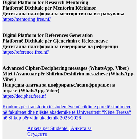
Digital Platform for Research Mentoring
Platformë Dixhitale për Mentorim Kërkimor
Дигитална платформа за менторство на истражувања
https://mentoring.free.nf/
Digital Platform for References Generation
Platformë Dixhitale për Gjenerimin e Referencave
Дигитална платформа за генерирање на референци
https://reference.free.nf/
Advanced Cipher/Deciphering messages (WhatsApp, Viber)
Mjet i Avancuar për Shifrim/Deshifrim mesazheve (WhatsApp,
Viber)
Напредна алатка за шифрирање/дешифрирање
на
пораки
(WhatsApp, Viber)
https://decipher.free.nf
Konkurs për transferim të studentëve në ciklin e parë të studimeve
në fakultetet dhe njësitë akademike të Universitetit “Nënë Tereza“
në Shkup për vitin akademik 2025/2026
Anketa për Studentë | Анкета за
Студенти