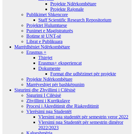
Projekte Ndërkombëtare
Projekte Rajonale
Publikimet Shkencore
Staff Scientific Research Repositorium
Projektet Hulumtuese
Punimet e Magjistraturës
Botime të UNT-së
Librat e Publikuara
Marrëdhëniet Ndërkombëtare
Erasmus +
Thirrjet
Erasmus+ eksperiencat
Dokumente
Format dhe udhëzimet për projekte
Projekte Ndërkombëtare
Marrëveshjet për bashkëpunim
Sigurimi dhe Zhvillimi i Cilësisë
Sigurimi I Cilësisë
Zhvillimi i Kurrikulave
Procesi i Akreditimit dhe Riakreditimit
Vlerësimi nga Studentët
Vlersimi nga studentët për semestrin veror 2022
Vlersimi nga Studentët për semestrin dimëror
2022/2023
Kalueshmëria