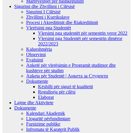
Marrëveshjet për bashkëpunim
Sigurimi dhe Zhvillimi i Cilësisë
Sigurimi I Cilësisë
Zhvillimi i Kurrikulave
Procesi i Akreditimit dhe Riakreditimit
Vlerësimi nga Studentët
Vlersimi nga studentët për semestrin veror 2022
Vlersimi nga Studentët për semestrin dimëror
2022/2023
Kalueshmëria
Observimi
Evaluimi
Anketë për vlerësimin e Programit studimor dhe
kushteve për studim
Anketa për Studentë | Анкета за Студенти
Dokumente
Këshilli për siguri të kualitetit
Regullorja për cilësi
Elaborat
Lajme dhe Aktivitete
Dokumente
Kalendari Akademik
Llogaritë përfundimtare
Furnizime publike
Infromata të Karaterit Publik