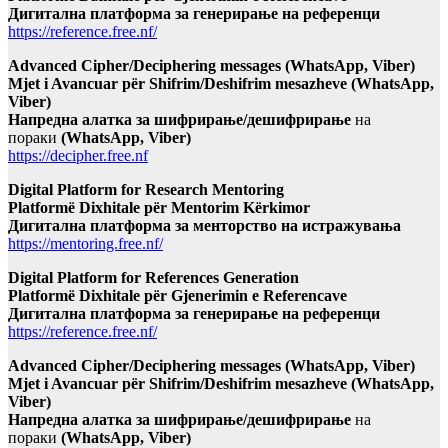
Дигитална платформа за генерирање на референци
https://reference.free.nf/
Advanced Cipher/Deciphering messages (WhatsApp, Viber)
Mjet i Avancuar për Shifrim/Deshifrim mesazheve (WhatsApp,
Viber)
Напредна алатка за шифрирање/дешифрирање
на
пораки
(WhatsApp, Viber)
https://decipher.free.nf
Digital Platform for Research Mentoring
Platformë Dixhitale për Mentorim Kërkimor
Дигитална платформа за менторство на истражувања
https://mentoring.free.nf/
Digital Platform for References Generation
Platformë Dixhitale për Gjenerimin e Referencave
Дигитална платформа за генерирање на референци
https://reference.free.nf/
Advanced Cipher/Deciphering messages (WhatsApp, Viber)
Mjet i Avancuar për Shifrim/Deshifrim mesazheve (WhatsApp,
Viber)
Напредна алатка за шифрирање/дешифрирање
на
пораки
(WhatsApp, Viber)