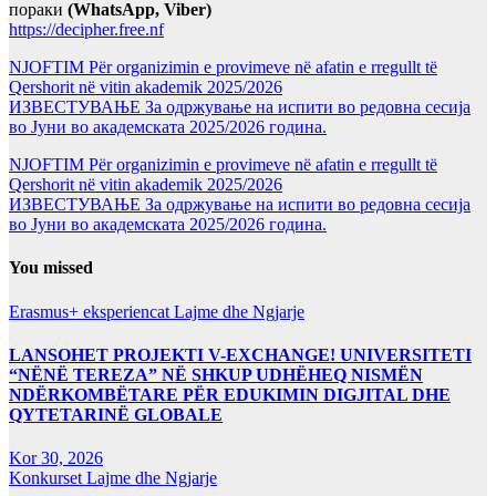
пораки
(WhatsApp, Viber)
https://decipher.free.nf
NJOFTIM Për organizimin e provimeve në afatin e rregullt të
Qershorit në vitin akademik 2025/2026
ИЗВЕСТУВАЊЕ За одржување на испити во редовна сесија
во Јуни во академската 2025/2026 година.
NJOFTIM Për organizimin e provimeve në afatin e rregullt të
Qershorit në vitin akademik 2025/2026
ИЗВЕСТУВАЊЕ За одржување на испити во редовна сесија
во Јуни во академската 2025/2026 година.
You missed
Erasmus+ eksperiencat
Lajme dhe Ngjarje
LANSOHET PROJEKTI V-EXCHANGE! UNIVERSITETI
“NËNË TEREZA” NË SHKUP UDHËHEQ NISMËN
NDËRKOMBËTARE PËR EDUKIMIN DIGJITAL DHE
QYTETARINË GLOBALE
Kor 30, 2026
Konkurset
Lajme dhe Ngjarje