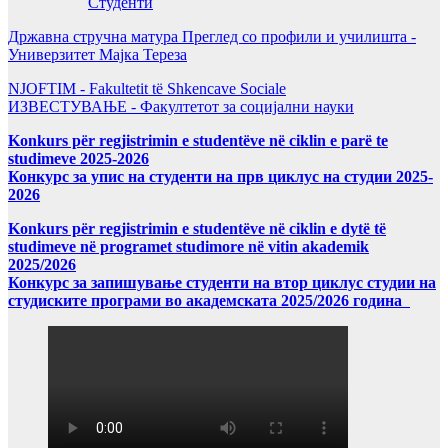
Студенти
Државна стручна матура Преглед со профили и училишта -
Универзитет Мајка Тереза
NJOFTIM - Fakultetit të Shkencave Sociale
ИЗВЕСТУВАЊЕ - Факултетот за социјални науки
Konkurs për regjistrimin e studentëve në ciklin e parë te
studimeve 2025-2026
Конкурс за упис на студенти на прв циклус на студии 2025-
2026
Konkurs për regjistrimin e studentëve në ciklin e dytë të
studimeve në programet studimore në vitin akademik
2025/2026
Конкурс за запишување студенти на втор циклус студии на
студиските програми во академската 2025/2026 година