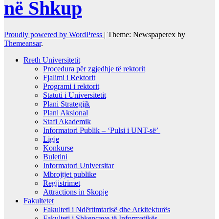
në Shkup
Proudly powered by WordPress
|
Theme: Newspaperex by
Themeansar
.
Rreth Universitetit
Procedura për zgjedhje të rektorit
Fjalimi i Rektorit
Programi i rektorit
Statuti i Universitetit
Plani Strategjik
Plani Aksional
Stafi Akademik
Informatori Publik – ‘Pulsi i UNT-së’
Ligje
Konkurse
Buletini
Informatori Universitar
Mbrojtjet publike
Regjistrimet
Attractions in Skopje
Fakultetet
Fakulteti i Ndërtimtarisë dhe Arkitekturës
Fakulteti i Shkencave të Informatikës