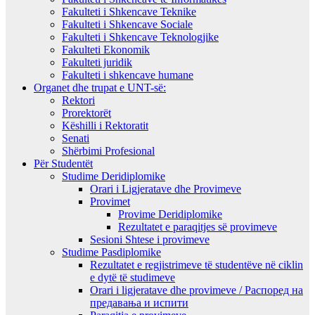
Fakulteti i Shkencave Teknike
Fakulteti i Shkencave Sociale
Fakulteti i Shkencave Teknologjike
Fakulteti Ekonomik
Fakulteti juridik
Fakulteti i shkencave humane
Organet dhe trupat e UNT-së:
Rektori
Prorektorët
Këshilli i Rektoratit
Senati
Shërbimi Profesional
Për Studentët
Studime Deridiplomike
Orari i Ligjeratave dhe Provimeve
Provimet
Provime Deridiplomike
Rezultatet e paraqitjes së provimeve
Sesioni Shtese i provimeve
Studime Pasdiplomike
Rezultatet e regjistrimeve të studentëve në ciklin
e dytë të studimeve
Orari i ligjeratave dhe provimeve / Распоред на
предавањa и испити