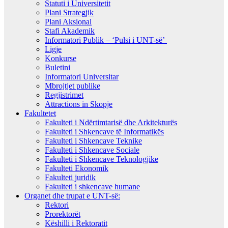
Statuti i Universitetit
Plani Strategjik
Plani Aksional
Stafi Akademik
Informatori Publik – ‘Pulsi i UNT-së’
Ligje
Konkurse
Buletini
Informatori Universitar
Mbrojtjet publike
Regjistrimet
Attractions in Skopje
Fakultetet
Fakulteti i Ndërtimtarisë dhe Arkitekturës
Fakulteti i Shkencave të Informatikës
Fakulteti i Shkencave Teknike
Fakulteti i Shkencave Sociale
Fakulteti i Shkencave Teknologjike
Fakulteti Ekonomik
Fakulteti juridik
Fakulteti i shkencave humane
Organet dhe trupat e UNT-së:
Rektori
Prorektorët
Këshilli i Rektoratit