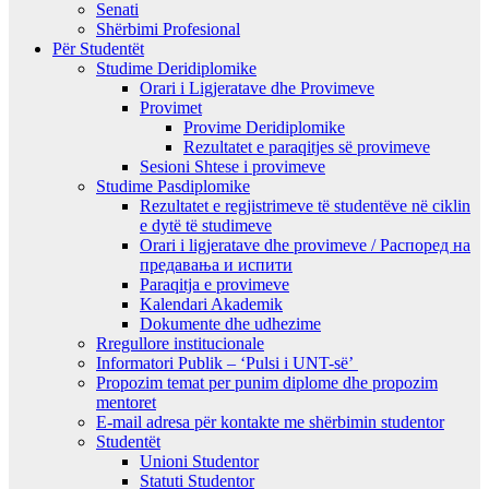
Senati
Shërbimi Profesional
Për Studentët
Studime Deridiplomike
Orari i Ligjeratave dhe Provimeve
Provimet
Provime Deridiplomike
Rezultatet e paraqitjes së provimeve
Sesioni Shtese i provimeve
Studime Pasdiplomike
Rezultatet e regjistrimeve të studentëve në ciklin
e dytë të studimeve
Orari i ligjeratave dhe provimeve / Распоред на
предавањa и испити
Paraqitja e provimeve
Kalendari Akademik
Dokumente dhe udhezime
Rregullore institucionale
Informatori Publik – ‘Pulsi i UNT-së’
Propozim temat per punim diplome dhe propozim
mentoret
E-mail adresa për kontakte me shërbimin studentor
Studentët
Unioni Studentor
Statuti Studentor