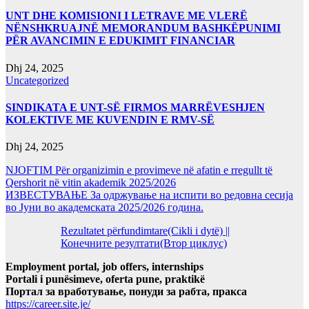
UNT DHE KOMISIONI I LETRAVE ME VLERË
NËNSHKRUAJNË MEMORANDUM BASHKËPUNIMI
PËR AVANCIMIN E EDUKIMIT FINANCIAR
Dhj 24, 2025
Uncategorized
SINDIKATA E UNT-SË FIRMOS MARRËVESHJEN
KOLEKTIVE ME KUVENDIN E RMV-SË
Dhj 24, 2025
NJOFTIM Për organizimin e provimeve në afatin e rregullt të
Qershorit në vitin akademik 2025/2026
ИЗВЕСТУВАЊЕ За одржување на испити во редовна сесија
во Јуни во академската 2025/2026 година.
Rezultatet përfundimtare(Cikli i dytë) ||
Конечните резултати(Втор циклус)
Employment portal, job offers, internships
Portali i punësimeve, oferta pune, praktikë
Портал за вработување, понуди за рабта, пракса
https://career.site.je/