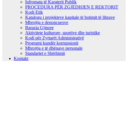
Infromata të Karaterit Publik
PROCEDURA PËR ZGJEDHJEN E REKTORIT
Kodi Etik
Katalogu i projekteve kapitale të botimit të librave
Mbrojtja e denoncuesve
Barazia Gjinore
Aktivitete kulturore, sportive dhe turistike
Kodi për Zyrtarët Administrativë
Programi kundër korrupsionit
Mbrojtja e të dhënave personale
Standartet e Shërbimit
Kontakt