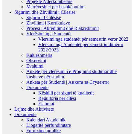
Projekte Ndërkombëtare
Marrëveshjet për bashkëpunim
Sigurimi dhe Zhvillimi i Cilësisë
Sigurimi I Cilësisë
Zhvillimi i Kurrikulave
Procesi i Akreditimit dhe Riakreditimit
Vlerësimi nga Studentët
Vlersimi nga studentët për semestrin veror 2022
Vlersimi nga Studentët për semestrin dimëror
2022/2023
Kalueshmëria
Observimi
Evaluimi
Anketë për vlerësimin e Programit studimor dhe
kushteve për studim
Anketa për Studentë | Анкета за Студенти
Dokumente
Këshilli për siguri të kualitetit
Regullorja për cilësi
Elaborat
Lajme dhe Aktivitete
Dokumente
Kalendari Akademik
Llogaritë përfundimtare
Furnizime publike