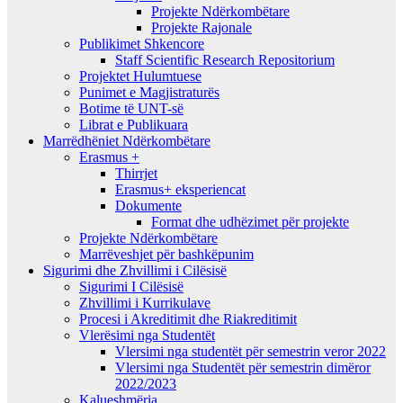
Projekte Ndërkombëtare
Projekte Rajonale
Publikimet Shkencore
Staff Scientific Research Repositorium
Projektet Hulumtuese
Punimet e Magjistraturës
Botime të UNT-së
Librat e Publikuara
Marrëdhëniet Ndërkombëtare
Erasmus +
Thirrjet
Erasmus+ eksperiencat
Dokumente
Format dhe udhëzimet për projekte
Projekte Ndërkombëtare
Marrëveshjet për bashkëpunim
Sigurimi dhe Zhvillimi i Cilësisë
Sigurimi I Cilësisë
Zhvillimi i Kurrikulave
Procesi i Akreditimit dhe Riakreditimit
Vlerësimi nga Studentët
Vlersimi nga studentët për semestrin veror 2022
Vlersimi nga Studentët për semestrin dimëror
2022/2023
Kalueshmëria