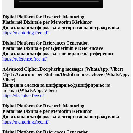
Digital Platform for Research Mentoring
Platformë Dixhitale për Mentorim Kërkimor
Дигитална платформа за менторство на истражувања
https://mentoring.free.nf/
Digital Platform for References Generation
Platformë Dixhitale për Gjenerimin e Referencave
Дигитална платформа за генерирање на референци
https://reference.free.nf/
Advanced Cipher/Deciphering messages (WhatsApp, Viber)
Mjet i Avancuar për Shifrim/Deshifrim mesazheve (WhatsApp,
Viber)
Напредна алатка за шифрирање/дешифрирање
на
пораки
(WhatsApp, Viber)
https://decipher.free.nf
Digital Platform for Research Mentoring
Platformë Dixhitale për Mentorim Kërkimor
Дигитална платформа за менторство на истражувања
https://mentoring.free.nf/
Digital Platform for References Generation