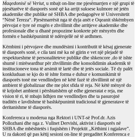
Maqedonisë së Veriut,
u mbajt on-line me pjesëmarrjen e një grupi të
pjesëtarëve të diasporës sonë që ka arrijt suksese kulmore në jetën
akademike dhe publike në SHBA dhe pedagogëve të Universitetit
“Nënë Tereza“. Pjesëmarrësit nga të dyja anët e Oqeanit shkëmbyen
përvojat e tyre në rrugën e zhvillimit dhe arritjeve akademike dhe
profesionale dhe u dhanë propozime konkrete për mënyrën dhe
formën e bashkëpunimit të ndërsjellë në të ardhmen.
Këmbimi i përvojave dhe mundësimi i kontributit të kësaj gjenerate
të diasporës sonë, e cila tani më ka në gjirin e vet një plejadë të
respektueshme të personaliteteve publike dhe shkencore ,do të ishte
shumë i mirëseardhur për zhvillimin dhe konsolidimin akademik të
institucioneve tona të arsimit të lartë dhe të jetës sociale. Të dy palët
konkluduan se kjo do të ishte forma e duhur e komunikimit të
diasporës tonë me vendlindjen në këtë fazë të zhvillimit në një
ambient të globalizuar dhe me plot sfida të reja. Në këtë mënyrë do
të krijohet ambient i përshtatshëm që edhe gjeneratat e reja, me
vision të ri, të mbajn lidhjen me vendlindjen dhe ta pasurojnë
traditën e lavdishme të bashkëpunimit tradicional të gjeneratave të
deritanishme të diasporës.
Konferenca u moderua nga Rektori i UNT-së Prof.dr. Azis
Pollozhani dhe nga z. Vullnet Dervishi, aktivist i diasporës në
SHBA dhe mbështetës i fuqishëm i Projektit ,,Këthimi i ngjalave”.
U ra dakord që pas këtij sesioni on-line të pregaditet Konferenca e