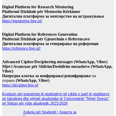
Digital Platform for Research Mentoring
Platformë Dixhitale për Mentorim Kërkimor
Дигитална платформа за менторство на истражувања
https://mentoring.free.nf/
Digital Platform for References Generation
Platformë Dixhitale për Gjenerimin e Referencave
Дигитална платформа за генерирање на референци
https://reference.free.nf/
Advanced Cipher/Deciphering messages (WhatsApp, Viber)
Mjet i Avancuar për Shifrim/Deshifrim mesazheve (WhatsApp,
Viber)
Напредна алатка за шифрирање/дешифрирање
на
пораки
(WhatsApp, Viber)
https://decipher.free.nf
Konkurs për transferim të studentëve në ciklin e parë të studimeve
në fakultetet dhe njësitë akademike të Universitetit “Nënë Tereza“
në Shkup për vitin akademik 2025/2026
Anketa për Studentë | Анкета за