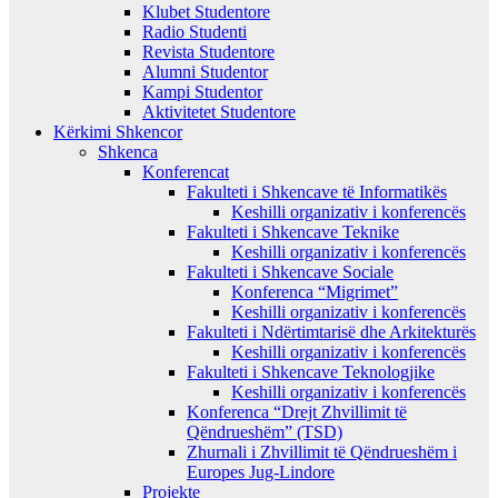
Klubet Studentore
Radio Studenti
Revista Studentore
Alumni Studentor
Kampi Studentor
Aktivitetet Studentore
Kërkimi Shkencor
Shkenca
Konferencat
Fakulteti i Shkencave të Informatikës
Keshilli organizativ i konferencës
Fakulteti i Shkencave Teknike
Keshilli organizativ i konferencës
Fakulteti i Shkencave Sociale
Konferenca “Migrimet”
Keshilli organizativ i konferencës
Fakulteti i Ndërtimtarisë dhe Arkitekturës
Keshilli organizativ i konferencës
Fakulteti i Shkencave Teknologjike
Keshilli organizativ i konferencës
Konferenca “Drejt Zhvillimit të
Qëndrueshëm” (TSD)
Zhurnali i Zhvillimit të Qëndrueshëm i
Europes Jug-Lindore
Projekte