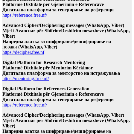
Platformë Dixhitale për Gjenerimin e Referencave
Дигитална платформа за генерирање на референци
https://reference.free.nf/
Advanced Cipher/Deciphering messages (WhatsApp, Viber)
Mjet i Avancuar për Shifrim/Deshifrim mesazheve (WhatsApp,
Viber)
Напредна алатка за шифрирање/дешифрирање
на
пораки
(WhatsApp, Viber)
https://decipher.free.nf
Digital Platform for Research Mentoring
Platformë Dixhitale për Mentorim Kërkimor
Дигитална платформа за менторство на истражувања
https://mentoring.free.nf/
Digital Platform for References Generation
Platformë Dixhitale për Gjenerimin e Referencave
Дигитална платформа за генерирање на референци
https://reference.free.nf/
Advanced Cipher/Deciphering messages (WhatsApp, Viber)
Mjet i Avancuar për Shifrim/Deshifrim mesazheve (WhatsApp,
Viber)
Напредна алатка за шифрирање/дешифрирање
на