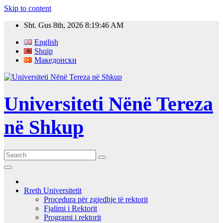
Skip to content
Sht. Gus 8th, 2026
8:19:47 AM
English
Shqip
Македонски
Universiteti Nënë Tereza
në Shkup
Rreth Universitetit
Procedura për zgjedhje të rektorit
Fjalimi i Rektorit
Programi i rektorit