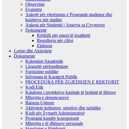
Observimi
Evaluimi
Anketë për vlerësimin e Programit studimor dhe
kushteve për studim
Anketa për Studentë | Анкета за Студенти
Dokumente
Këshilli për siguri të kualitetit
Regullorja për cilësi
Elaborat
Lajme dhe Aktivitete
Dokumente
Kalendari Akademik
Llogaritë përfundimtare
Furnizime publike
Infromata të Karaterit Publik
PROCEDURA PËR ZGJEDHJEN E REKTORIT
Kodi Etik
Katalogu i projekteve kapitale të botimit të librave
Mbrojtja e denoncuesve
Barazia Gjinore
Aktivitete kulturore, sportive dhe turistike
Kodi për Zyrtarët Administrativë
Programi kundër korrupsionit
Mbrojtja e të dhënave personale
Standartet e Shërbimit