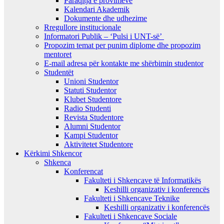
Paraqitja e provimeve
Kalendari Akademik
Dokumente dhe udhezime
Rregullore institucionale
Informatori Publik – ‘Pulsi i UNT-së’
Propozim temat per punim diplome dhe propozim
mentoret
E-mail adresa për kontakte me shërbimin studentor
Studentët
Unioni Studentor
Statuti Studentor
Klubet Studentore
Radio Studenti
Revista Studentore
Alumni Studentor
Kampi Studentor
Aktivitetet Studentore
Kërkimi Shkencor
Shkenca
Konferencat
Fakulteti i Shkencave të Informatikës
Keshilli organizativ i konferencës
Fakulteti i Shkencave Teknike
Keshilli organizativ i konferencës
Fakulteti i Shkencave Sociale