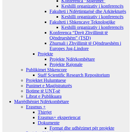
Konferenca “Migrimet”
Keshilli organizativ i konferencës
Fakulteti i Ndërtimtarisë dhe Arkitekturës
Keshilli organizativ i konferencës
Fakulteti i Shkencave Teknologjike
Keshilli organizativ i konferencës
Konferenca “Drejt Zhvillimit të
Qëndrueshëm” (TSD)
Zhurnali i Zhvillimit të Qëndrueshëm i
Europes Jug-Lindore
Projekte
Projekte Ndërkombëtare
Projekte Rajonale
Publikimet Shkencore
Staff Scientific Research Repositorium
Projektet Hulumtuese
Punimet e Magjistraturës
Botime të UNT-së
Librat e Publikuara
Marrëdhëniet Ndërkombëtare
Erasmus +
Thirrjet
Erasmus+ eksperiencat
Dokumente
Format dhe udhëzimet për projekte