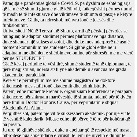
Paraqitja e pandemisë globale Covid19, pa dyshim se është ngjarja
që la më së shumti gjurmë gjatë këtij viti, fatkeqësisht përmes numrit
të madh të të infektuarve dhe viktimave të shumta si pasojë e këtyre
infektimeve. Gjithçka ndryshoi, mënyra jonë e jetesës dhe
funksionimit.
Universiteti ‘Nënë Tereza’ në Shkup, arriti që përskaj përvojës së
munguar, të adapton studimet përmes platformave nga distanca,
duke shënuar një sukses absolut, dhe duke mos ndërprerë në asnjë
moment komunikim me studentët. Si gjithë globi edhe ne u
adaptuam me dhënien e shërbimeve online për shtresën më me vlerë
për ne STUDENTËT.
Gjatë kësaj periudhe të vështirë, shumë studentë tanë diplomuan, të
tjerë magjistruan, ndërsa stafi ynë akademik u avancua me grada
akademike, paralelisht.
Këtë vit e përmbyllim me më shumë magjistra dhe doktorë
shkencash, mes stafit tonë akademik dhe administrativ.
Patëm, edhe momente krenarie, organizuam konferencat e parapara
shkencore, nënshkruam marrëveshje të shumta, ndamë për të dytën
herë titullin Doctor Honoris Causa, për veprimtarin e shquar
Akademik Ali Aliun.
Përgjithësisht, patëm një vit të suksesshëm akademik, por një vit të
të vështirë kalendarik. Mbase edhe një përvojë të re për kohërat që
na presin.
Ju uroj të gjithëve shëndet, duke u apeluar që të respektojmë masat
mbrojtëse nga shpërndarja e virusit, të jemi në nivelin e duhur të