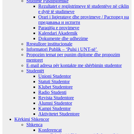
Studime Pasdiplomike
Rezultatet e regjistrimeve të studentëve në ciklin
e dytë të studimeve
Orari i ligjeratave dhe provimeve / Распоред на
предавањa и испити
Paraqitja e provimeve
Kalendari Akademik
Dokumente dhe udhezime
Rregullore institucionale
Informatori Publik – ‘Pulsi i UNT-së’
Propozim temat per punim diplome dhe propozim
mentoret
E-mail adresa për kontakte me shërbimin studentor
Studentët
Unioni Studentor
Statuti Studentor
Klubet Studentore
Radio Studenti
Revista Studentore
Alumni Studentor
Kampi Studentor
Aktivitetet Studentore
Kërkimi Shkencor
Shkenca
Konferencat