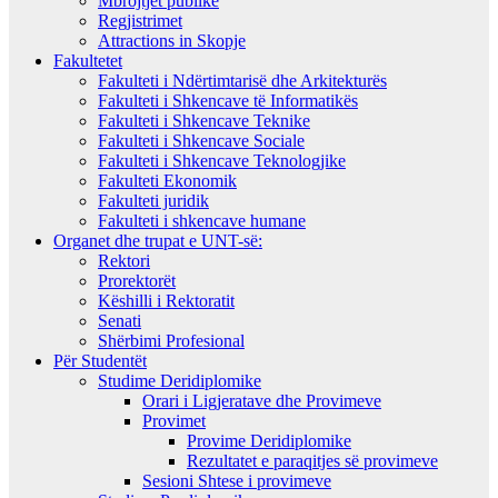
Mbrojtjet publike
Regjistrimet
Attractions in Skopje
Fakultetet
Fakulteti i Ndërtimtarisë dhe Arkitekturës
Fakulteti i Shkencave të Informatikës
Fakulteti i Shkencave Teknike
Fakulteti i Shkencave Sociale
Fakulteti i Shkencave Teknologjike
Fakulteti Ekonomik
Fakulteti juridik
Fakulteti i shkencave humane
Organet dhe trupat e UNT-së:
Rektori
Prorektorët
Këshilli i Rektoratit
Senati
Shërbimi Profesional
Për Studentët
Studime Deridiplomike
Orari i Ligjeratave dhe Provimeve
Provimet
Provime Deridiplomike
Rezultatet e paraqitjes së provimeve
Sesioni Shtese i provimeve