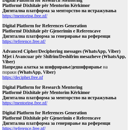
Digital Platform for Research Mentoring
Platformë Dixhitale për Mentorim Kërkimor
Дигитална платформа за менторство на истражувања
https://mentoring.free.nf/
Digital Platform for References Generation
Platformë Dixhitale për Gjenerimin e Referencave
Дигитална платформа за генерирање на референци
https://reference.free.nf/
Advanced Cipher/Deciphering messages (WhatsApp, Viber)
Mjet i Avancuar për Shifrim/Deshifrim mesazheve (WhatsApp,
Viber)
Напредна алатка за шифрирање/дешифрирање
на
пораки
(WhatsApp, Viber)
https://decipher.free.nf
Digital Platform for Research Mentoring
Platformë Dixhitale për Mentorim Kërkimor
Дигитална платформа за менторство на истражувања
https://mentoring.free.nf/
Digital Platform for References Generation
Platformë Dixhitale për Gjenerimin e Referencave
Дигитална платформа за генерирање на референци
https://reference.free.nf/