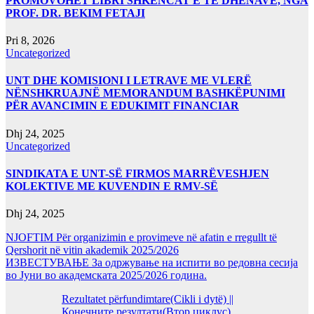
PROMOVOHET LIBRI SHKENCAT E TË DHËNAVE, NGA
PROF. DR. BEKIM FETAJI
Pri 8, 2026
Uncategorized
UNT DHE KOMISIONI I LETRAVE ME VLERË
NËNSHKRUAJNË MEMORANDUM BASHKËPUNIMI
PËR AVANCIMIN E EDUKIMIT FINANCIAR
Dhj 24, 2025
Uncategorized
SINDIKATA E UNT-SË FIRMOS MARRËVESHJEN
KOLEKTIVE ME KUVENDIN E RMV-SË
Dhj 24, 2025
NJOFTIM Për organizimin e provimeve në afatin e rregullt të
Qershorit në vitin akademik 2025/2026
ИЗВЕСТУВАЊЕ За одржување на испити во редовна сесија
во Јуни во академската 2025/2026 година.
Rezultatet përfundimtare(Cikli i dytë) ||
Конечните резултати(Втор циклус)