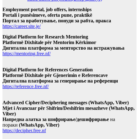
Employment portal, job offers, internships
Portali i punësimeve, oferta pune, praktikë
Портал за вработување, понуди за рабта, пракса
https://career.site.je/
Digital Platform for Research Mentoring
Platformë Dixhitale për Mentorim Kërkimor
Дигитална платформа за менторство на истражувања
https://mentoring.free.nf/
Digital Platform for References Generation
Platformë Dixhitale për Gjenerimin e Referencave
Дигитална платформа за генерирање на референци
https://reference.free.nf/
Advanced Cipher/Deciphering messages (WhatsApp, Viber)
Mjet i Avancuar për Shifrim/Deshifrim mesazheve (WhatsApp,
Viber)
Напредна алатка за шифрирање/дешифрирање
на
пораки
(WhatsApp, Viber)
https://decipher.free.nf