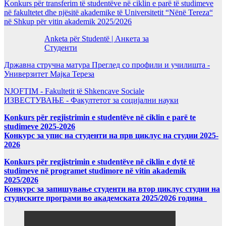
Konkurs për transferim të studentëve në ciklin e parë të studimeve
në fakultetet dhe njësitë akademike të Universitetit “Nënë Tereza“
në Shkup për vitin akademik 2025/2026
Anketa për Studentë | Анкета за
Студенти
Државна стручна матура Преглед со профили и училишта -
Универзитет Мајка Тереза
NJOFTIM - Fakultetit të Shkencave Sociale
ИЗВЕСТУВАЊЕ - Факултетот за социјални науки
Konkurs për regjistrimin e studentëve në ciklin e parë te
studimeve 2025-2026
Конкурс за упис на студенти на прв циклус на студии 2025-
2026
Konkurs për regjistrimin e studentëve në ciklin e dytë të
studimeve në programet studimore në vitin akademik
2025/2026
Конкурс за запишување студенти на втор циклус студии на
студиските програми во академската 2025/2026 година