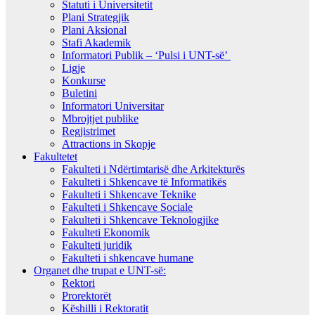
Statuti i Universitetit
Plani Strategjik
Plani Aksional
Stafi Akademik
Informatori Publik – ‘Pulsi i UNT-së’
Ligje
Konkurse
Buletini
Informatori Universitar
Mbrojtjet publike
Regjistrimet
Attractions in Skopje
Fakultetet
Fakulteti i Ndërtimtarisë dhe Arkitekturës
Fakulteti i Shkencave të Informatikës
Fakulteti i Shkencave Teknike
Fakulteti i Shkencave Sociale
Fakulteti i Shkencave Teknologjike
Fakulteti Ekonomik
Fakulteti juridik
Fakulteti i shkencave humane
Organet dhe trupat e UNT-së:
Rektori
Prorektorët
Këshilli i Rektoratit