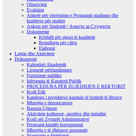
Observimi
Evaluimi
Anketë për vlerësimin e Programit studimor dhe
kushteve për studim
Anketa për Studentë | Анкета за Студенти
Dokumente
Këshilli për siguri të kualitetit
Regullorja për cilësi
Elaborat
Lajme dhe Aktivitete
Dokumente
Kalendari Akademik
Llogaritë përfundimtare
Furnizime publike
Infromata të Karaterit Publik
PROCEDURA PËR ZGJEDHJEN E REKTORIT
Kodi Etik
Katalogu i projekteve kapitale të botimit të librave
Mbrojtja e denoncuesve
Barazia Gjinore
Aktivitete kulturore, sportive dhe turistike
Kodi për Zyrtarët Administrativë
Programi kundër korrupsionit
Mbrojtja e të dhënave personale
Standartet e Shërbimit