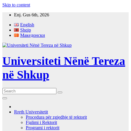
Skip to content
Enj. Gus 6th, 2026
English
Shqip
Македонски
Universiteti Nënë Tereza
në Shkup
Rreth Universitetit
Procedura për zgjedhje të rektorit
Fjalimi i Rektorit
Programi i rektorit