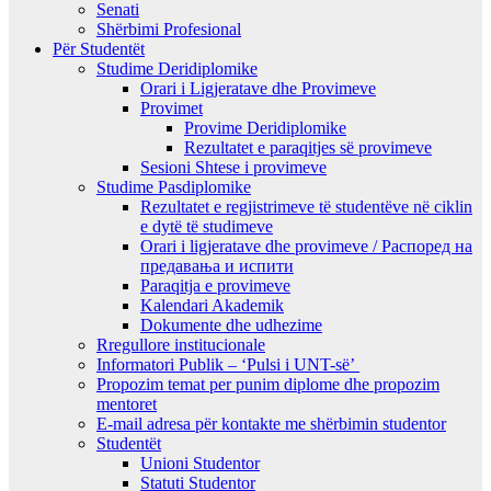
Senati
Shërbimi Profesional
Për Studentët
Studime Deridiplomike
Orari i Ligjeratave dhe Provimeve
Provimet
Provime Deridiplomike
Rezultatet e paraqitjes së provimeve
Sesioni Shtese i provimeve
Studime Pasdiplomike
Rezultatet e regjistrimeve të studentëve në ciklin
e dytë të studimeve
Orari i ligjeratave dhe provimeve / Распоред на
предавањa и испити
Paraqitja e provimeve
Kalendari Akademik
Dokumente dhe udhezime
Rregullore institucionale
Informatori Publik – ‘Pulsi i UNT-së’
Propozim temat per punim diplome dhe propozim
mentoret
E-mail adresa për kontakte me shërbimin studentor
Studentët
Unioni Studentor
Statuti Studentor