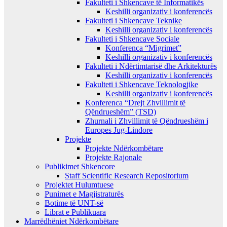
Fakulteti i Shkencave të Informatikës
Keshilli organizativ i konferencës
Fakulteti i Shkencave Teknike
Keshilli organizativ i konferencës
Fakulteti i Shkencave Sociale
Konferenca “Migrimet”
Keshilli organizativ i konferencës
Fakulteti i Ndërtimtarisë dhe Arkitekturës
Keshilli organizativ i konferencës
Fakulteti i Shkencave Teknologjike
Keshilli organizativ i konferencës
Konferenca “Drejt Zhvillimit të
Qëndrueshëm” (TSD)
Zhurnali i Zhvillimit të Qëndrueshëm i
Europes Jug-Lindore
Projekte
Projekte Ndërkombëtare
Projekte Rajonale
Publikimet Shkencore
Staff Scientific Research Repositorium
Projektet Hulumtuese
Punimet e Magjistraturës
Botime të UNT-së
Librat e Publikuara
Marrëdhëniet Ndërkombëtare