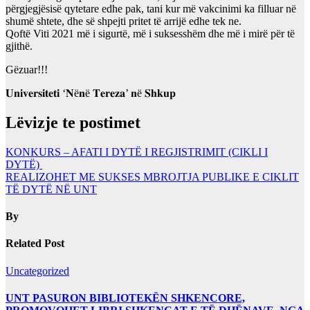
përgjegjësisë qytetare edhe pak, tani kur më vakcinimi ka filluar në
shumë shtete, dhe së shpejti pritet të arrijë edhe tek ne.
Qoftë Viti 2021 më i sigurtë, më i suksesshëm dhe më i mirë për të
gjithë.
Gëzuar!!!
𝐔𝐧𝐢𝐯𝐞𝐫𝐬𝐢𝐭𝐞𝐭𝐢 ‘𝐍ë𝐧ë 𝐓𝐞𝐫𝐞𝐳𝐚’ 𝐧ë 𝐒𝐡𝐤𝐮𝐩
Lëvizje te postimet
KONKURS – AFATI I DYTË I REGJISTRIMIT (CIKLI I
DYTË)
REALIZOHET ME SUKSES MBROJTJA PUBLIKE E CIKLIT
TË DYTË NË UNT
By
Related Post
Uncategorized
UNT PASURON BIBLIOTEKËN SHKENCORE,