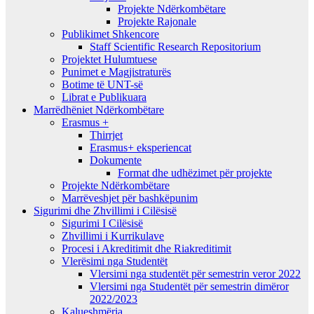
Projekte Ndërkombëtare
Projekte Rajonale
Publikimet Shkencore
Staff Scientific Research Repositorium
Projektet Hulumtuese
Punimet e Magjistraturës
Botime të UNT-së
Librat e Publikuara
Marrëdhëniet Ndërkombëtare
Erasmus +
Thirrjet
Erasmus+ eksperiencat
Dokumente
Format dhe udhëzimet për projekte
Projekte Ndërkombëtare
Marrëveshjet për bashkëpunim
Sigurimi dhe Zhvillimi i Cilësisë
Sigurimi I Cilësisë
Zhvillimi i Kurrikulave
Procesi i Akreditimit dhe Riakreditimit
Vlerësimi nga Studentët
Vlersimi nga studentët për semestrin veror 2022
Vlersimi nga Studentët për semestrin dimëror
2022/2023
Kalueshmëria