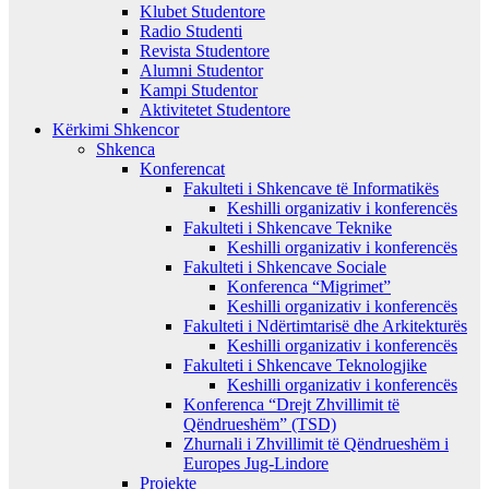
Klubet Studentore
Radio Studenti
Revista Studentore
Alumni Studentor
Kampi Studentor
Aktivitetet Studentore
Kërkimi Shkencor
Shkenca
Konferencat
Fakulteti i Shkencave të Informatikës
Keshilli organizativ i konferencës
Fakulteti i Shkencave Teknike
Keshilli organizativ i konferencës
Fakulteti i Shkencave Sociale
Konferenca “Migrimet”
Keshilli organizativ i konferencës
Fakulteti i Ndërtimtarisë dhe Arkitekturës
Keshilli organizativ i konferencës
Fakulteti i Shkencave Teknologjike
Keshilli organizativ i konferencës
Konferenca “Drejt Zhvillimit të
Qëndrueshëm” (TSD)
Zhurnali i Zhvillimit të Qëndrueshëm i
Europes Jug-Lindore
Projekte