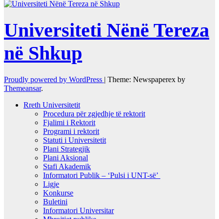
Universiteti Nënë Tereza
në Shkup
Proudly powered by WordPress
|
Theme: Newspaperex by
Themeansar
.
Rreth Universitetit
Procedura për zgjedhje të rektorit
Fjalimi i Rektorit
Programi i rektorit
Statuti i Universitetit
Plani Strategjik
Plani Aksional
Stafi Akademik
Informatori Publik – ‘Pulsi i UNT-së’
Ligje
Konkurse
Buletini
Informatori Universitar