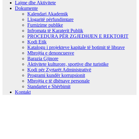
Lajme dhe Aktivitete
Dokumente
Kalendari Akademik
Llogaritë përfundimtare
Furnizime publike
Infromata të Karaterit Publik
PROCEDURA PËR ZGJEDHJEN E REKTORIT
Kodi Etik
Katalogu i projekteve kapitale të botimit të librave
Mbrojtja e denoncuesve
Barazia Gjinore
Aktivitete kulturore, sportive dhe turistike
Kodi për Zyrtarët Administrativë
Programi kundër korrupsionit
Mbrojtja e të dhënave personale
Standartet e Shërbimit
Kontakt