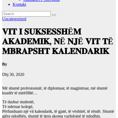
Kontakt
Uncategorized
𝐕𝐈𝐓 𝐈 𝐒𝐔𝐊𝐒𝐄𝐒𝐒𝐇Ë𝐌
𝐀𝐊𝐀𝐃𝐄𝐌𝐈𝐊, 𝐍Ë 𝐍𝐉Ë 𝐕𝐈𝐓 𝐓Ë
𝐌𝐁𝐑𝐀𝐏𝐒𝐇𝐓 𝐊𝐀𝐋𝐄𝐍𝐃𝐀𝐑𝐈𝐊
By
Dhj 30, 2020
Më shumë profesionistë, të diplomuar, të magjistruar, më shumë
kuadër të mirëfilltë…
Të dashur studentë,
Të nderuar kolegë,
Përfunduam një vit kalendarik, të gjatë, të vështirë, të rëndë. Shumë
gjëra ndodhën, shumë të tjera akoma vazhdojnë të ndodhin.