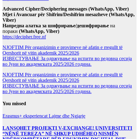
Advanced Cipher/Deciphering messages (WhatsApp, Viber)
Mjet i Avancuar për Shifrim/Deshifrim mesazheve (WhatsApp,
Viber)
Напредна алатка за шифрирање/дешифрирање
на
пораки
(WhatsApp, Viber)
https://decipher.free.nf
NJOFTIM Për organizimin e provimeve në afatin e rregullt të
Qershorit në vitin akademik 2025/2026
ИЗВЕСТУВАЊЕ За одржување на испити во редовна сесија
во Јуни во академската 2025/2026 година.
NJOFTIM Për organizimin e provimeve në afatin e rregullt të
Qershorit në vitin akademik 2025/2026
ИЗВЕСТУВАЊЕ За одржување на испити во редовна сесија
во Јуни во академската 2025/2026 година.
You missed
Erasmus+ eksperiencat
Lajme dhe Ngjarje
LANSOHET PROJEKTI V-EXCHANGE! UNIVERSITETI
“NËNË TEREZA” NË SHKUP UDHËHEQ NISMËN