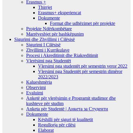
Erasmus +
Thirrjet
Erasmus+ eksperiencat
Dokumente
Format dhe udhëzimet për projekte
Projekte Ndërkombëtare
Marrëveshjet për bashkëpunim
Sigurimi dhe Zhvillimi i Cilësisë
Sigurimi I Cilësisë
Zhvillimi i Kurrikulave
Procesi i Akreditimit dhe Riakreditimit
Vlerësimi nga Studentët
Vlersimi nga studentët për semestrin veror 2022
Vlersimi nga Studentët për semestrin dimëror
2022/2023
Kalueshmëria
Observimi
Evaluimi
Anketë për vlerësimin e Programit studimor dhe
kushteve për studim
Anketa për Studentë | Анкета за Студенти
Dokumente
Këshilli për siguri të kualitetit
Regullorja për cilësi
Elaborat