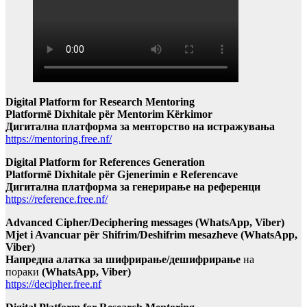
Digital Platform for Research Mentoring
Platformë Dixhitale për Mentorim Kërkimor
Дигитална платформа за менторство на истражувања
https://mentoring.free.nf/
Digital Platform for References Generation
Platformë Dixhitale për Gjenerimin e Referencave
Дигитална платформа за генерирање на референци
https://reference.free.nf/
Advanced Cipher/Deciphering messages (WhatsApp, Viber)
Mjet i Avancuar për Shifrim/Deshifrim mesazheve (WhatsApp,
Viber)
Напредна алатка за шифрирање/дешифрирање
на
пораки
(WhatsApp, Viber)
https://decipher.free.nf