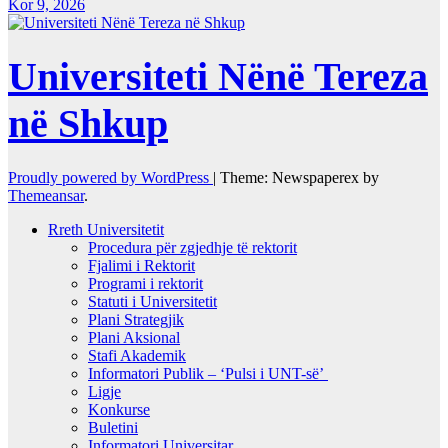
Kor 9, 2026
Universiteti Nënë Tereza
në Shkup
Proudly powered by WordPress
|
Theme: Newspaperex by
Themeansar
.
Rreth Universitetit
Procedura për zgjedhje të rektorit
Fjalimi i Rektorit
Programi i rektorit
Statuti i Universitetit
Plani Strategjik
Plani Aksional
Stafi Akademik
Informatori Publik – ‘Pulsi i UNT-së’
Ligje
Konkurse
Buletini
Informatori Universitar