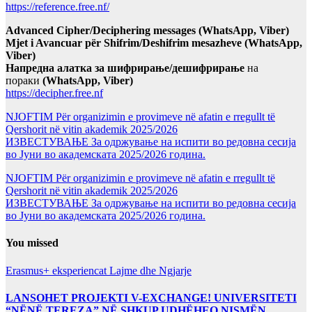
https://reference.free.nf/
Advanced Cipher/Deciphering messages (WhatsApp, Viber)
Mjet i Avancuar për Shifrim/Deshifrim mesazheve (WhatsApp,
Viber)
Напредна алатка за шифрирање/дешифрирање
на
пораки
(WhatsApp, Viber)
https://decipher.free.nf
NJOFTIM Për organizimin e provimeve në afatin e rregullt të
Qershorit në vitin akademik 2025/2026
ИЗВЕСТУВАЊЕ За одржување на испити во редовна сесија
во Јуни во академската 2025/2026 година.
NJOFTIM Për organizimin e provimeve në afatin e rregullt të
Qershorit në vitin akademik 2025/2026
ИЗВЕСТУВАЊЕ За одржување на испити во редовна сесија
во Јуни во академската 2025/2026 година.
You missed
Erasmus+ eksperiencat
Lajme dhe Ngjarje
LANSOHET PROJEKTI V-EXCHANGE! UNIVERSITETI
“NËNË TEREZA” NË SHKUP UDHËHEQ NISMËN