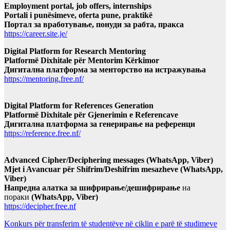
Employment portal, job offers, internships
Portali i punësimeve, oferta pune, praktikë
Портал за вработување, понуди за рабта, пракса
https://career.site.je/
Digital Platform for Research Mentoring
Platformë Dixhitale për Mentorim Kërkimor
Дигитална платформа за менторство на истражувања
https://mentoring.free.nf/
Digital Platform for References Generation
Platformë Dixhitale për Gjenerimin e Referencave
Дигитална платформа за генерирање на референци
https://reference.free.nf/
Advanced Cipher/Deciphering messages (WhatsApp, Viber)
Mjet i Avancuar për Shifrim/Deshifrim mesazheve (WhatsApp,
Viber)
Напредна алатка за шифрирање/дешифрирање
на
пораки
(WhatsApp, Viber)
https://decipher.free.nf
Konkurs për transferim të studentëve në ciklin e parë të studimeve