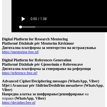
Digital Platform for Research Mentoring
Platformë Dixhitale për Mentorim Kërkimor
Дигитална платформа за менторство на истражувања
https://mentoring.free.nf/
Digital Platform for References Generation
Platformë Dixhitale për Gjenerimin e Referencave
Дигитална платформа за генерирање на референци
https://reference.free.nf/
Advanced Cipher/Deciphering messages (WhatsApp, Viber)
Mjet i Avancuar për Shifrim/Deshifrim mesazheve (WhatsApp,
Viber)
Напредна алатка за шифрирање/дешифрирање
на
пораки
(WhatsApp, Viber)
https://decipher.free.nf