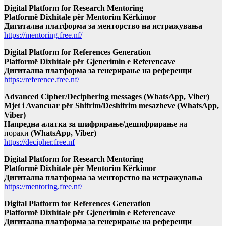
Digital Platform for Research Mentoring
Platformë Dixhitale për Mentorim Kërkimor
Дигитална платформа за менторство на истражувања
https://mentoring.free.nf/
Digital Platform for References Generation
Platformë Dixhitale për Gjenerimin e Referencave
Дигитална платформа за генерирање на референци
https://reference.free.nf/
Advanced Cipher/Deciphering messages (WhatsApp, Viber)
Mjet i Avancuar për Shifrim/Deshifrim mesazheve (WhatsApp,
Viber)
Напредна алатка за шифрирање/дешифрирање
на
пораки
(WhatsApp, Viber)
https://decipher.free.nf
Digital Platform for Research Mentoring
Platformë Dixhitale për Mentorim Kërkimor
Дигитална платформа за менторство на истражувања
https://mentoring.free.nf/
Digital Platform for References Generation
Platformë Dixhitale për Gjenerimin e Referencave
Дигитална платформа за генерирање на референци