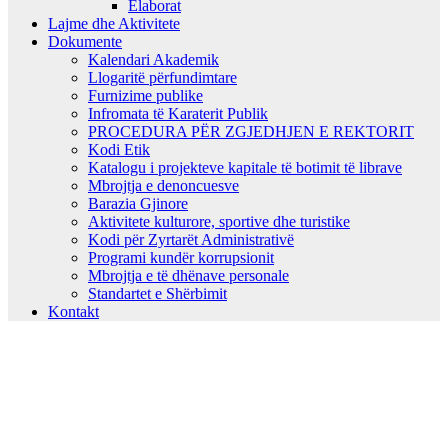
Elaborat
Lajme dhe Aktivitete
Dokumente
Kalendari Akademik
Llogaritë përfundimtare
Furnizime publike
Infromata të Karaterit Publik
PROCEDURA PËR ZGJEDHJEN E REKTORIT
Kodi Etik
Katalogu i projekteve kapitale të botimit të librave
Mbrojtja e denoncuesve
Barazia Gjinore
Aktivitete kulturore, sportive dhe turistike
Kodi për Zyrtarët Administrativë
Programi kundër korrupsionit
Mbrojtja e të dhënave personale
Standartet e Shërbimit
Kontakt