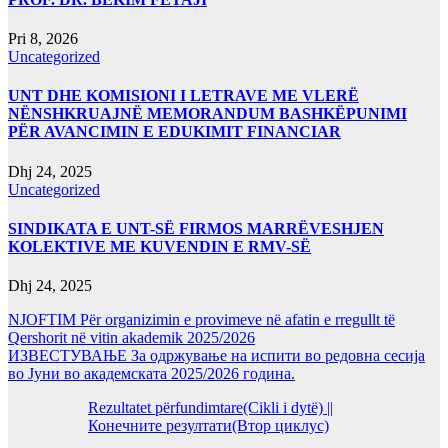
Pri 8, 2026
Uncategorized
UNT DHE KOMISIONI I LETRAVE ME VLERË
NËNSHKRUAJNË MEMORANDUM BASHKËPUNIMI
PËR AVANCIMIN E EDUKIMIT FINANCIAR
Dhj 24, 2025
Uncategorized
SINDIKATA E UNT-SË FIRMOS MARRËVESHJEN
KOLEKTIVE ME KUVENDIN E RMV-SË
Dhj 24, 2025
NJOFTIM Për organizimin e provimeve në afatin e rregullt të
Qershorit në vitin akademik 2025/2026
ИЗВЕСТУВАЊЕ За одржување на испити во редовна сесија
во Јуни во академската 2025/2026 година.
Rezultatet përfundimtare(Cikli i dytë) ||
Конечните резултати(Втор циклус)