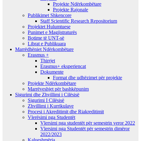
Projekte Ndërkombëtare
Projekte Rajonale
Publikimet Shkencore
Staff Scientific Research Repositorium
Projektet Hulumtuese
Punimet e Magjistraturës
Botime të UNT-së
Librat e Publikuara
Marrëdhëniet Ndërkombëtare
Erasmus +
Thirrjet
Erasmus+ eksperiencat
Dokumente
Format dhe udhëzimet për projekte
Projekte Ndërkombëtare
Marrëveshjet për bashkëpunim
Sigurimi dhe Zhvillimi i Cilësisë
Sigurimi I Cilësisë
Zhvillimi i Kurrikulave
Procesi i Akreditimit dhe Riakreditimit
Vlerësimi nga Studentët
Vlersimi nga studentët për semestrin veror 2022
Vlersimi nga Studentët për semestrin dimëror
2022/2023
Kalueshmëria