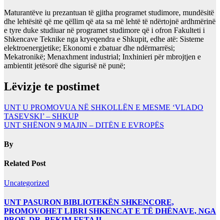
Maturantëve iu prezantuan të gjitha programet studimore, mundësitë
dhe lehtësitë që me qëllim që ata sa më lehtë të ndërtojnë ardhmërinë
e tyre duke studiuar në programet studimore që i ofron Fakulteti i
Shkencave Teknike nga kryeqendra e Shkupit, edhe atë: Sisteme
elektroenergjetike; Ekonomi e zbatuar dhe ndërmarrësi;
Mekatronikë; Menaxhment industrial; Inxhinieri për mbrojtjen e
ambientit jetësorë dhe sigurisë në punë;
Lëvizje te postimet
UNT U PROMOVUA NË SHKOLLËN E MESME ‘VLADO
TASEVSKI’ – SHKUP
UNT SHËNON 9 MAJIN – DITËN E EVROPËS
By
Related Post
Uncategorized
UNT PASURON BIBLIOTEKËN SHKENCORE,
PROMOVOHET LIBRI SHKENCAT E TË DHËNAVE, NGA
PROF. DR. BEKIM FETAJI