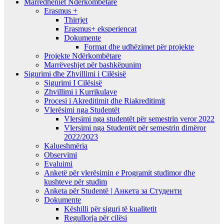
Marrëdhëniet Ndërkombëtare
Erasmus +
Thirrjet
Erasmus+ eksperiencat
Dokumente
Format dhe udhëzimet për projekte
Projekte Ndërkombëtare
Marrëveshjet për bashkëpunim
Sigurimi dhe Zhvillimi i Cilësisë
Sigurimi I Cilësisë
Zhvillimi i Kurrikulave
Procesi i Akreditimit dhe Riakreditimit
Vlerësimi nga Studentët
Vlersimi nga studentët për semestrin veror 2022
Vlersimi nga Studentët për semestrin dimëror
2022/2023
Kalueshmëria
Observimi
Evaluimi
Anketë për vlerësimin e Programit studimor dhe
kushteve për studim
Anketa për Studentë | Анкета за Студенти
Dokumente
Këshilli për siguri të kualitetit
Regullorja për cilësi