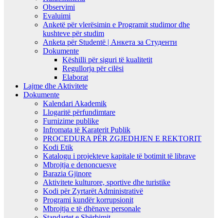
Observimi
Evaluimi
Anketë për vlerësimin e Programit studimor dhe
kushteve për studim
Anketa për Studentë | Анкета за Студенти
Dokumente
Këshilli për siguri të kualitetit
Regullorja për cilësi
Elaborat
Lajme dhe Aktivitete
Dokumente
Kalendari Akademik
Llogaritë përfundimtare
Furnizime publike
Infromata të Karaterit Publik
PROCEDURA PËR ZGJEDHJEN E REKTORIT
Kodi Etik
Katalogu i projekteve kapitale të botimit të librave
Mbrojtja e denoncuesve
Barazia Gjinore
Aktivitete kulturore, sportive dhe turistike
Kodi për Zyrtarët Administrativë
Programi kundër korrupsionit
Mbrojtja e të dhënave personale
Standartet e Shërbimit