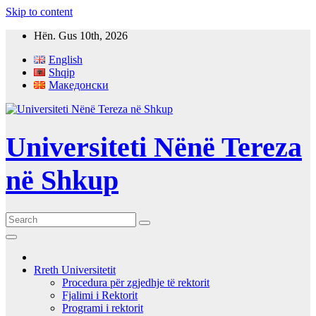
Skip to content
Hën. Gus 10th, 2026
English
Shqip
Македонски
Universiteti Nënë Tereza
në Shkup
Rreth Universitetit
Procedura për zgjedhje të rektorit
Fjalimi i Rektorit
Programi i rektorit