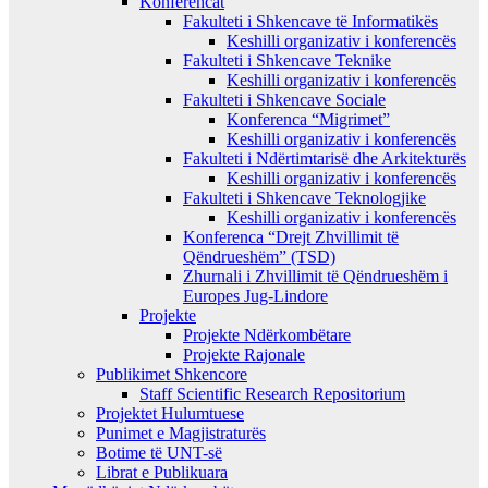
Konferencat
Fakulteti i Shkencave të Informatikës
Keshilli organizativ i konferencës
Fakulteti i Shkencave Teknike
Keshilli organizativ i konferencës
Fakulteti i Shkencave Sociale
Konferenca “Migrimet”
Keshilli organizativ i konferencës
Fakulteti i Ndërtimtarisë dhe Arkitekturës
Keshilli organizativ i konferencës
Fakulteti i Shkencave Teknologjike
Keshilli organizativ i konferencës
Konferenca “Drejt Zhvillimit të
Qëndrueshëm” (TSD)
Zhurnali i Zhvillimit të Qëndrueshëm i
Europes Jug-Lindore
Projekte
Projekte Ndërkombëtare
Projekte Rajonale
Publikimet Shkencore
Staff Scientific Research Repositorium
Projektet Hulumtuese
Punimet e Magjistraturës
Botime të UNT-së
Librat e Publikuara