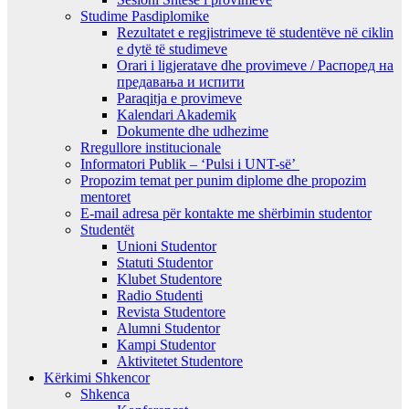
Studime Pasdiplomike
Rezultatet e regjistrimeve të studentëve në ciklin
e dytë të studimeve
Orari i ligjeratave dhe provimeve / Распоред на
предавањa и испити
Paraqitja e provimeve
Kalendari Akademik
Dokumente dhe udhezime
Rregullore institucionale
Informatori Publik – ‘Pulsi i UNT-së’
Propozim temat per punim diplome dhe propozim
mentoret
E-mail adresa për kontakte me shërbimin studentor
Studentët
Unioni Studentor
Statuti Studentor
Klubet Studentore
Radio Studenti
Revista Studentore
Alumni Studentor
Kampi Studentor
Aktivitetet Studentore
Kërkimi Shkencor
Shkenca