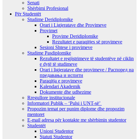
Senati
Shërbimi Profesional
Për Studentët
Studime Deridiplomike
Orari i Ligjeratave dhe Provimeve
Provimet
Provime Deridiplomike
Rezultatet e paraqitjes së provimeve
Sesioni Shtese i provimeve
Studime Pasdiplomike
Rezultatet e regjistrimeve të studentëve në ciklin
e dytë të studimeve
Orari i ligjeratave dhe provimeve / Распоред на
предавањa и испити
Paraqitja e provimeve
Kalendari Akademik
Dokumente dhe udhezime
Rregullore institucionale
Informatori Publik – ‘Pulsi i UNT-së’
Propozim temat per punim diplome dhe propozim
mentoret
E-mail adresa për kontakte me shërbimin studentor
Studentët
Unioni Studentor
Statuti Studentor