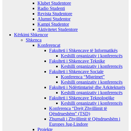
Klubet Studentore
Radio Studenti
Revista Studentore
Alumni Studentor
Kampi Studentor
Aktivitetet Studentore
Kërkimi Shkencor
Shkenca
Konferencat
Fakulteti i Shkencave të Informatikës
Keshilli organizativ i konferencës
Fakulteti i Shkencave Teknike
Keshilli organizativ i konferencës
Fakulteti i Shkencave Sociale
Konferenca “Migrimet”
Keshilli organizativ i konferencës
Fakulteti i Ndërtimtarisë dhe Arkitekturës
Keshilli organizativ i konferencës
Fakulteti i Shkencave Teknologjike
Keshilli organizativ i konferencës
Konferenca “Drejt Zhvillimit të
Qëndrueshëm” (TSD)
Zhurnali i Zhvillimit të Qëndrueshëm i
Europes Jug-Lindore
Projekte