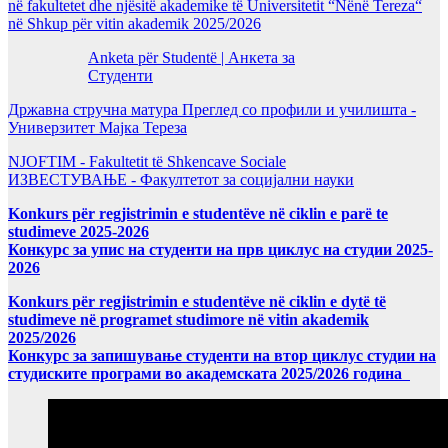
në fakultetet dhe njësitë akademike të Universitetit “Nënë Tereza“
në Shkup për vitin akademik 2025/2026
Anketa për Studentë | Анкета за
Студенти
Државна стручна матура Преглед со профили и училишта -
Универзитет Мајка Тереза
NJOFTIM - Fakultetit të Shkencave Sociale
ИЗВЕСТУВАЊЕ - Факултетот за социјални науки
Konkurs për regjistrimin e studentëve në ciklin e parë te
studimeve 2025-2026
Конкурс за упис на студенти на прв циклус на студии 2025-
2026
Konkurs për regjistrimin e studentëve në ciklin e dytë të
studimeve në programet studimore në vitin akademik
2025/2026
Конкурс за запишување студенти на втор циклус студии на
студиските програми во академската 2025/2026 година