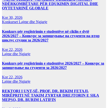
NDËRKOMBËTARE PËR EDUKIMIN DIGJITAL DHE
QYTETARINË GLOBALE
Kor 30, 2026
Konkurset
Lajme dhe Ngjarje
Konkurs për regjistrimin e studentëve në ciklin e dytë
2026/2027 – Конкурс за запишување на студенти на втор
циклус студии за 2026/2027
Kor 22, 2026
Lajme dhe Ngjarje
Konkurs për regjistrimin e studentëve 2026/2027 – Конкурс за
запишување на студенти за 2026/2027
Kor 22, 2026
Lajme dhe Ngjarje
REKTORI I UNT-SË, PROF. DR. BEKIM FETAJI,
MIRËPRITI NË TAKIM ZYRTAR DREJTORIN E SH.A
MEPSO, DR. BURIM LATIFIN