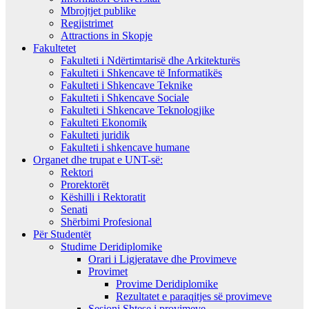
Mbrojtjet publike
Regjistrimet
Attractions in Skopje
Fakultetet
Fakulteti i Ndërtimtarisë dhe Arkitekturës
Fakulteti i Shkencave të Informatikës
Fakulteti i Shkencave Teknike
Fakulteti i Shkencave Sociale
Fakulteti i Shkencave Teknologjike
Fakulteti Ekonomik
Fakulteti juridik
Fakulteti i shkencave humane
Organet dhe trupat e UNT-së:
Rektori
Prorektorët
Këshilli i Rektoratit
Senati
Shërbimi Profesional
Për Studentët
Studime Deridiplomike
Orari i Ligjeratave dhe Provimeve
Provimet
Provime Deridiplomike
Rezultatet e paraqitjes së provimeve
Sesioni Shtese i provimeve