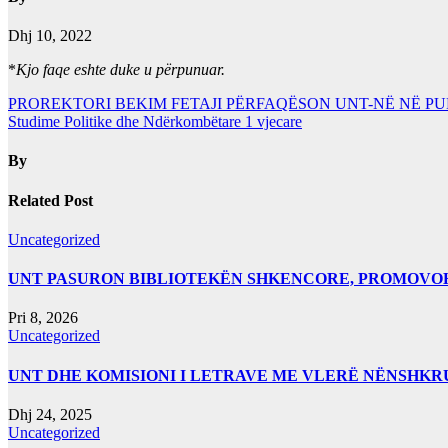
Dhj 10, 2022
*
Kjo faqe eshte duke u përpunuar.
Lëvizje
PROREKTORI BEKIM FETAJI PËRFAQËSON UNT-NË NË P
Studime Politike dhe Ndërkombëtare 1 vjecare
te
postimet
By
Related Post
Uncategorized
UNT PASURON BIBLIOTEKËN SHKENCORE, PROMOVOHET
Pri 8, 2026
Uncategorized
UNT DHE KOMISIONI I LETRAVE ME VLERË NËNSHK
Dhj 24, 2025
Uncategorized