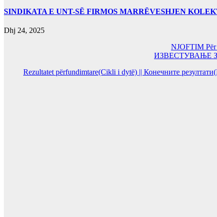
SINDIKATA E UNT-SË FIRMOS MARRËVESHJEN KOLEK
Dhj 24, 2025
NJOFTIM Për or
ИЗВЕСТУВАЊЕ За од
Rezultatet përfundimtare(Cikli i dytë) || Конечните резултат