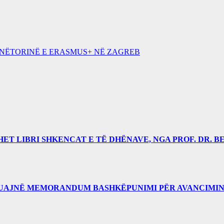
UNËTORINË E ERASMUS+ NË ZAGREB
 LIBRI SHKENCAT E TË DHËNAVE, NGA PROF. DR. BE
RUAJNË MEMORANDUM BASHKËPUNIMI PËR AVANCIMIN