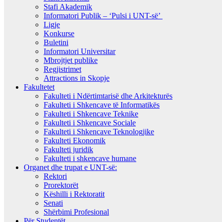
Stafi Akademik
Informatori Publik – ‘Pulsi i UNT-së’
Ligje
Konkurse
Buletini
Informatori Universitar
Mbrojtjet publike
Regjistrimet
Attractions in Skopje
Fakultetet
Fakulteti i Ndërtimtarisë dhe Arkitekturës
Fakulteti i Shkencave të Informatikës
Fakulteti i Shkencave Teknike
Fakulteti i Shkencave Sociale
Fakulteti i Shkencave Teknologjike
Fakulteti Ekonomik
Fakulteti juridik
Fakulteti i shkencave humane
Organet dhe trupat e UNT-së:
Rektori
Prorektorët
Këshilli i Rektoratit
Senati
Shërbimi Profesional
Për Studentët