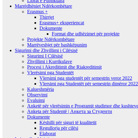
Librat e Publikuara
Marrëdhëniet Ndërkombëtare
Erasmus +
Thirrjet
Erasmus+ eksperiencat
Dokumente
Format dhe udhëzimet për projekte
Projekte Ndërkombëtare
Marrëveshjet për bashkëpunim
Sigurimi dhe Zhvillimi i Cilësisë
Sigurimi I Cilësisë
Zhvillimi i Kurrikulave
Procesi i Akreditimit dhe Riakreditimit
Vlerësimi nga Studentët
Vlersimi nga studentët për semestrin veror 2022
Vlersimi nga Studentët për semestrin dimëror 202
Kalueshmëria
Observimi
Evaluimi
Anketë për vlerësimin e Programit studimor dhe kushteve
Anketa për Studentë | Анкета за Студенти
Dokumente
Këshilli për siguri të kualitetit
Regullorja për cilësi
Elaborat