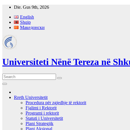
Skip
Die. Gus 9th, 2026
to
English
content
Shqip
Македонски
Universiteti Nënë Tereza në Sh
Rreth Universitetit
Procedura për zgjedhje të rektorit
Fjalimi i Rektorit
Programi i rektorit
Statuti i Universitetit
Plani Strategjik
Plani Aksional