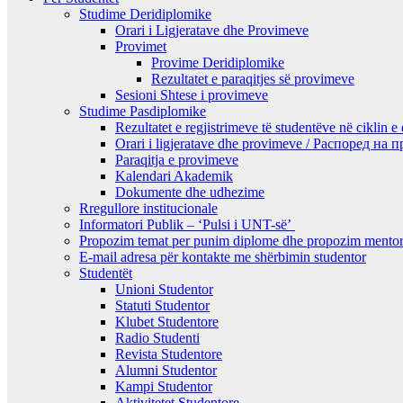
Studime Deridiplomike
Orari i Ligjeratave dhe Provimeve
Provimet
Provime Deridiplomike
Rezultatet e paraqitjes së provimeve
Sesioni Shtese i provimeve
Studime Pasdiplomike
Rezultatet e regjistrimeve të studentëve në ciklin e
Orari i ligjeratave dhe provimeve / Распоред на
Paraqitja e provimeve
Kalendari Akademik
Dokumente dhe udhezime
Rregullore institucionale
Informatori Publik – ‘Pulsi i UNT-së’
Propozim temat per punim diplome dhe propozim mentor
E-mail adresa për kontakte me shërbimin studentor
Studentët
Unioni Studentor
Statuti Studentor
Klubet Studentore
Radio Studenti
Revista Studentore
Alumni Studentor
Kampi Studentor
Aktivitetet Studentore