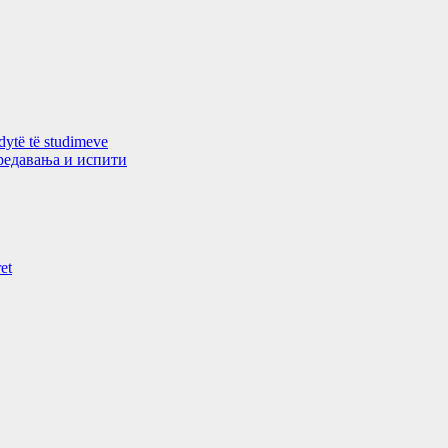
 dytë të studimeve
 предавањa и испити
et