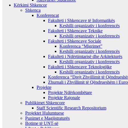
Kërkimi Shkencor
Shkenca
Konferencat
Fakulteti i Shkencave të Informatikës
Keshilli organizativ i konferencës
Fakulteti i Shkencave Teknike
Keshilli organizativ i konferencës
Fakulteti i Shkencave Sociale
Konferenca “Migrimet”
Keshilli organizativ i konferencës
Fakulteti i Ndërtimtarisë dhe Arkitekturës
Keshilli organizativ i konferencës
Fakulteti i Shkencave Teknologjike
Keshilli organizativ i konferencës
Konferenca “Drejt Zhvillimit të Qëndrues
Zhurnali i Zhvillimit të Qëndrueshëm i Eur
Projekte
Projekte Ndërkombëtare
Projekte Rajonale
Publikimet Shkencore
Staff Scientific Research Repositorium
Projektet Hulumtuese
Punimet e Magjistraturës
Botime të UNT-së