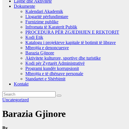
Lajme dhe Aktivitete
Dokumente
Kalendari Akademik
Llogaritë përfundimtare
Furnizime publike
Infromata të Karaterit Publik
PROCEDURA PËR ZGJEDHJEN E REKTORIT
Kodi Etik
Katalogu i projekteve kapitale të botimit të librave
Mbrojtja e denoncuesve
Barazia Gjinore
Aktivitete kulturore, sportive dhe turistike
Kodi për Zyrtarët Administrativë
Programi kundër korrupsionit
Mbrojtja e të dhënave personale
Standartet e Shërbimit
Kontakt
Uncategorized
Barazia Gjinore
By