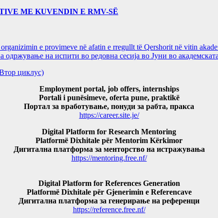
TIVE ME KUVENDIN E RMV-SË
ganizimin e provimeve në afatin e rregullt të Qershorit në vitin aka
ржување на испити во редовна сесија во Јуни во академската
и(Втор циклус)
Employment portal, job offers, internships
Portali i punësimeve, oferta pune, praktikë
Портал за вработување, понуди за рабта, пракса
https://career.site.je/
Digital Platform for Research Mentoring
Platformë Dixhitale për Mentorim Kërkimor
Дигитална платформа за менторство на истражувања
https://mentoring.free.nf/
Digital Platform for References Generation
Platformë Dixhitale për Gjenerimin e Referencave
Дигитална платформа за генерирање на референци
https://reference.free.nf/