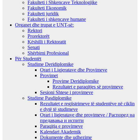
Fakulteti i Shkencave Teknologjike
Fakulteti Ekonomik
Fakulteti juridik
Fakulteti i shkencave humane
Organet dhe trupat e UNT-së:
Rektori
Prorektorët
Këshilli i Rektoratit
Senati
Shërbimi Profesional
Për Studentët
Studime Deridiplomike
Orari i Ligjeratave dhe Provimeve
Provimet
Provime Deridiplomike
Rezultatet e paraqitjes së provimeve
Sesioni Shtese i provimeve
Studime Pasdiplomike
Rezultatet e regjistrimeve të studentëve në ciklin
e dytë të studimeve
Orari i ligjeratave dhe provimeve / Распоред на
предавањa и испити
Paraqitja e provimeve
Kalendari Akademik
Dokumente dhe udhezime