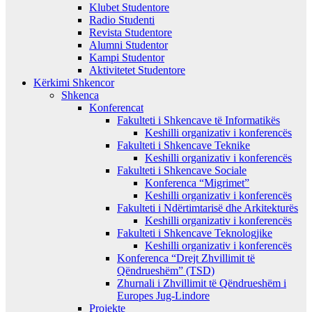
Klubet Studentore
Radio Studenti
Revista Studentore
Alumni Studentor
Kampi Studentor
Aktivitetet Studentore
Kërkimi Shkencor
Shkenca
Konferencat
Fakulteti i Shkencave të Informatikës
Keshilli organizativ i konferencës
Fakulteti i Shkencave Teknike
Keshilli organizativ i konferencës
Fakulteti i Shkencave Sociale
Konferenca “Migrimet”
Keshilli organizativ i konferencës
Fakulteti i Ndërtimtarisë dhe Arkitekturës
Keshilli organizativ i konferencës
Fakulteti i Shkencave Teknologjike
Keshilli organizativ i konferencës
Konferenca “Drejt Zhvillimit të
Qëndrueshëm” (TSD)
Zhurnali i Zhvillimit të Qëndrueshëm i
Europes Jug-Lindore
Projekte