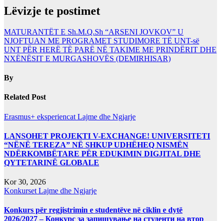
Lëvizje te postimet
MATURANTËT E Sh.M.Q.Sh “ARSENI JOVKOV” U
NJOFTUAN ME PROGRAMET STUDIMORE TË UNT-së
UNT PËR HERË TË PARË NË TAKIME ME PRINDËRIT DHE
NXËNËSIT E MURGASHOVËS (DEMIRHISAR)
By
Related Post
Erasmus+ eksperiencat
Lajme dhe Ngjarje
LANSOHET PROJEKTI V-EXCHANGE! UNIVERSITETI
“NËNË TEREZA” NË SHKUP UDHËHEQ NISMËN
NDËRKOMBËTARE PËR EDUKIMIN DIGJITAL DHE
QYTETARINË GLOBALE
Kor 30, 2026
Konkurset
Lajme dhe Ngjarje
Konkurs për regjistrimin e studentëve në ciklin e dytë
2026/2027 – Конкурс за запишување на студенти на втор