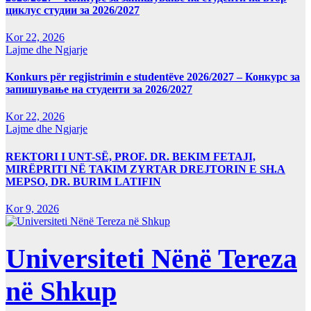
циклус студии за 2026/2027
Kor 22, 2026
Lajme dhe Ngjarje
Konkurs për regjistrimin e studentëve 2026/2027 – Конкурс за
запишување на студенти за 2026/2027
Kor 22, 2026
Lajme dhe Ngjarje
REKTORI I UNT-SË, PROF. DR. BEKIM FETAJI,
MIRËPRITI NË TAKIM ZYRTAR DREJTORIN E SH.A
MEPSO, DR. BURIM LATIFIN
Kor 9, 2026
Universiteti Nënë Tereza
në Shkup