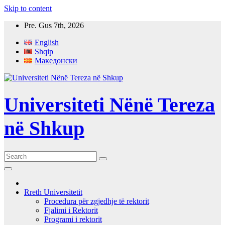
Skip to content
Pre. Gus 7th, 2026
English
Shqip
Македонски
Universiteti Nënë Tereza
në Shkup
Rreth Universitetit
Procedura për zgjedhje të rektorit
Fjalimi i Rektorit
Programi i rektorit