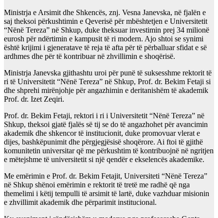
Ministrja e Arsimit dhe Shkencës, znj. Vesna Janevska, në fjalën e
saj theksoi përkushtimin e Qeverisë për mbështetjen e Universitetit
“Nënë Tereza” në Shkup, duke theksuar investimin prej 34 milionë
eurosh për ndërtimin e kampusit të ri modern. Ajo shtoi se synimi
është krijimi i gjeneratave të reja të afta për të përballuar sfidat e së
ardhmes dhe për të kontribuar në zhvillimin e shoqërisë.
Ministrja Janevska gjithashtu uroi për punë të suksesshme rektorit të
ri të Universitetit “Nënë Tereza” në Shkup, Prof. dr. Bekim Fetaji si
dhe shprehi mirënjohje për angazhimin e deritanishëm të akademik
Prof. dr. Izet Zeqiri.
Prof. dr. Bekim Fetaji, rektori i ri i Universitetit “Nënë Tereza” në
Shkup, theksoi gjatë fjalës së tij se do të angazhohet për avancimin
akademik dhe shkencor të institucionit, duke promovuar vlerat e
dijes, bashkëpunimit dhe përgjegjësisë shoqërore. Ai ftoi të gjithë
komunitetin universitar që me përkushtim të kontribuojnë në ngritjen
e mëtejshme të universitetit si një qendër e ekselencës akademike.
Me emërimin e Prof. dr. Bekim Fetajit, Universiteti “Nënë Tereza”
në Shkup shënoi emërimin e rektorit të tretë me radhë që nga
themelimi i këtij tempulli të arsimit të lartë, duke vazhduar misionin
e zhvillimit akademik dhe përparimit institucional.