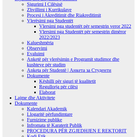
Sigurimi I Cilësisë
Zhvillimi i Kurrikulave
Procesi i Akreditimit dhe Riakreditimit
Vlerësimi nga Studentët
Vlersimi nga studentët për semestrin veror 2022
Vlersimi nga Studentët për semestrin dimëror
2022/2023
Kalueshmëria
Observimi
Evaluimi
Anketë për vlerësimin e Programit studimor dhe
kushteve për studim
Anketa për Studentë | Анкета за Студенти
Dokumente
Këshilli për siguri të kualitetit
Regullorja për cilësi
Elaborat
Lajme dhe Aktivitete
Dokumente
Kalendari Akademik
Llogaritë përfundimtare
Furnizime publike
Infromata të Karaterit Publik
PROCEDURA PËR ZGJEDHJEN E REKTORIT
Kodi Etik