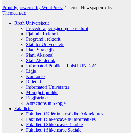
Proudly powered by WordPress
|
Theme: Newspaperex by
Themeansar
.
Rreth Universitetit
Procedura për zgjedhje të rektorit
Fjalimi i Rektorit
Programi i rektorit
Statuti i Universitetit
Plani Strategjik
Plani Aksional
Stafi Akademik
Informatori Publik – ‘Pulsi i UNT-së’
Ligje
Konkurse
Buletini
Informatori Universitar
Mbrojtjet publike
Regjistrimet
Attractions in Skopje
Fakultetet
Fakulteti i Ndërtimtarisë dhe Arkitekturës
Fakulteti i Shkencave të Informatikës
Fakulteti i Shkencave Teknike
Fakulteti i Shkencave Sociale