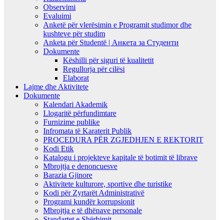
Observimi
Evaluimi
Anketë për vlerësimin e Programit studimor dhe
kushteve për studim
Anketa për Studentë | Анкета за Студенти
Dokumente
Këshilli për siguri të kualitetit
Regullorja për cilësi
Elaborat
Lajme dhe Aktivitete
Dokumente
Kalendari Akademik
Llogaritë përfundimtare
Furnizime publike
Infromata të Karaterit Publik
PROCEDURA PËR ZGJEDHJEN E REKTORIT
Kodi Etik
Katalogu i projekteve kapitale të botimit të librave
Mbrojtja e denoncuesve
Barazia Gjinore
Aktivitete kulturore, sportive dhe turistike
Kodi për Zyrtarët Administrativë
Programi kundër korrupsionit
Mbrojtja e të dhënave personale
Standartet e Shërbimit