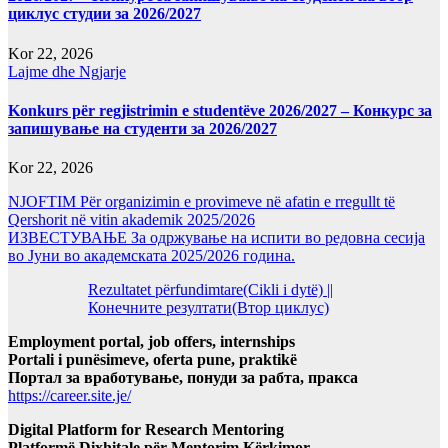
циклус студии за 2026/2027
Kor 22, 2026
Lajme dhe Ngjarje
Konkurs për regjistrimin e studentëve 2026/2027 – Конкурс за
запишување на студенти за 2026/2027
Kor 22, 2026
NJOFTIM Për organizimin e provimeve në afatin e rregullt të
Qershorit në vitin akademik 2025/2026
ИЗВЕСТУВАЊЕ За одржување на испити во редовна сесија
во Јуни во академската 2025/2026 година.
Rezultatet përfundimtare(Cikli i dytë) ||
Конечните резултати(Втор циклус)
Employment portal, job offers, internships
Portali i punësimeve, oferta pune, praktikë
Портал за вработување, понуди за рабта, пракса
https://career.site.je/
Digital Platform for Research Mentoring
Platformë Dixhitale për Mentorim Kërkimor