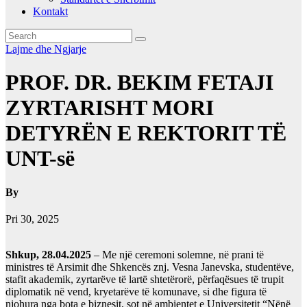
Kontakt
Lajme dhe Ngjarje
PROF. DR. BEKIM FETAJI
ZYRTARISHT MORI
DETYRËN E REKTORIT TË
UNT-së
By
Pri 30, 2025
Shkup, 28.04.2025
– Me një ceremoni solemne, në prani të
ministres të Arsimit dhe Shkencës znj. Vesna Janevska, studentëve,
stafit akademik, zyrtarëve të lartë shtetërorë, përfaqësues të trupit
diplomatik në vend, kryetarëve të komunave, si dhe figura të
njohura nga bota e biznesit, sot në ambientet e Universitetit “Nënë