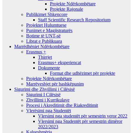
Projekte Ndërkombëtare
Projekte Rajonale
Publikimet Shkencore
Staff Scientific Research Repositorium
Projektet Hulumtuese
Punimet e Magjistraturës
Botime të UNT-së
Librat e Publikuara
Marrëdhëniet Ndërkombëtare
Erasmus +
Thirrjet
Erasmus+ eksperiencat
Dokumente
Format dhe udhëzimet për projekte
Projekte Ndërkombëtare
Marrëveshjet për bashkëpunim
Sigurimi dhe Zhvillimi i Cilësisë
Sigurimi I Cilësisë
Zhvillimi i Kurrikulave
Procesi i Akreditimit dhe Riakreditimit
Vlerësimi nga Studentët
Vlersimi nga studentët për semestrin veror 2022
Vlersimi nga Studentët për semestrin dimëror
2022/2023
Kalueshmëria