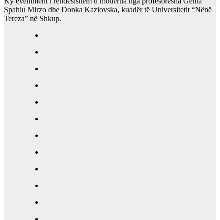
Ky eveniment i rëndësishëm u moderua nga profesoresha Genta
Spahiu Mirzo dhe Donka Kaziovska, kuadër të Universitetit “Nënë
Tereza” në Shkup.