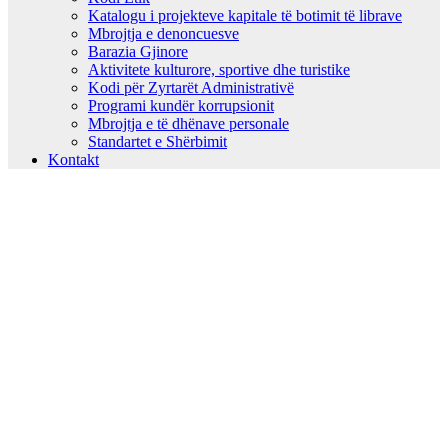
Katalogu i projekteve kapitale të botimit të librave
Mbrojtja e denoncuesve
Barazia Gjinore
Aktivitete kulturore, sportive dhe turistike
Kodi për Zyrtarët Administrativë
Programi kundër korrupsionit
Mbrojtja e të dhënave personale
Standartet e Shërbimit
Kontakt