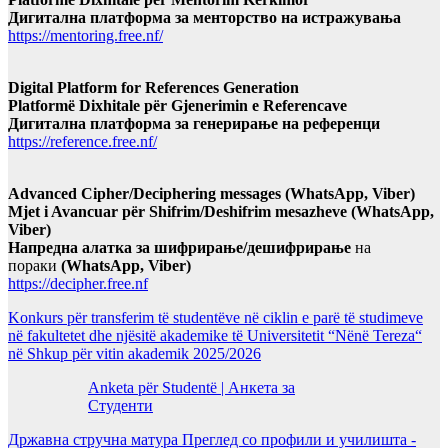
Дигитална платформа за менторство на истражувања
https://mentoring.free.nf/
Digital Platform for References Generation
Platformë Dixhitale për Gjenerimin e Referencave
Дигитална платформа за генерирање на референци
https://reference.free.nf/
Advanced Cipher/Deciphering messages (WhatsApp, Viber)
Mjet i Avancuar për Shifrim/Deshifrim mesazheve (WhatsApp,
Viber)
Напредна алатка за шифрирање/дешифрирање
на
пораки
(WhatsApp, Viber)
https://decipher.free.nf
Konkurs për transferim të studentëve në ciklin e parë të studimeve
në fakultetet dhe njësitë akademike të Universitetit “Nënë Tereza“
në Shkup për vitin akademik 2025/2026
Anketa për Studentë | Анкета за
Студенти
Државна стручна матура Преглед со профили и училишта -