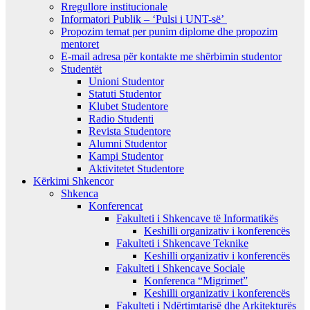
Rregullore institucionale
Informatori Publik – ‘Pulsi i UNT-së’
Propozim temat per punim diplome dhe propozim
mentoret
E-mail adresa për kontakte me shërbimin studentor
Studentët
Unioni Studentor
Statuti Studentor
Klubet Studentore
Radio Studenti
Revista Studentore
Alumni Studentor
Kampi Studentor
Aktivitetet Studentore
Kërkimi Shkencor
Shkenca
Konferencat
Fakulteti i Shkencave të Informatikës
Keshilli organizativ i konferencës
Fakulteti i Shkencave Teknike
Keshilli organizativ i konferencës
Fakulteti i Shkencave Sociale
Konferenca “Migrimet”
Keshilli organizativ i konferencës
Fakulteti i Ndërtimtarisë dhe Arkitekturës