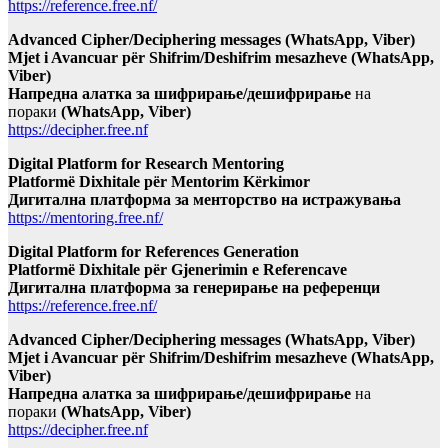
https://reference.free.nf/
Advanced Cipher/Deciphering messages (WhatsApp, Viber)
Mjet i Avancuar për Shifrim/Deshifrim mesazheve (WhatsApp,
Viber)
Напредна алатка за шифрирање/дешифрирање
на
пораки
(WhatsApp, Viber)
https://decipher.free.nf
Digital Platform for Research Mentoring
Platformë Dixhitale për Mentorim Kërkimor
Дигитална платформа за менторство на истражувања
https://mentoring.free.nf/
Digital Platform for References Generation
Platformë Dixhitale për Gjenerimin e Referencave
Дигитална платформа за генерирање на референци
https://reference.free.nf/
Advanced Cipher/Deciphering messages (WhatsApp, Viber)
Mjet i Avancuar për Shifrim/Deshifrim mesazheve (WhatsApp,
Viber)
Напредна алатка за шифрирање/дешифрирање
на
пораки
(WhatsApp, Viber)
https://decipher.free.nf