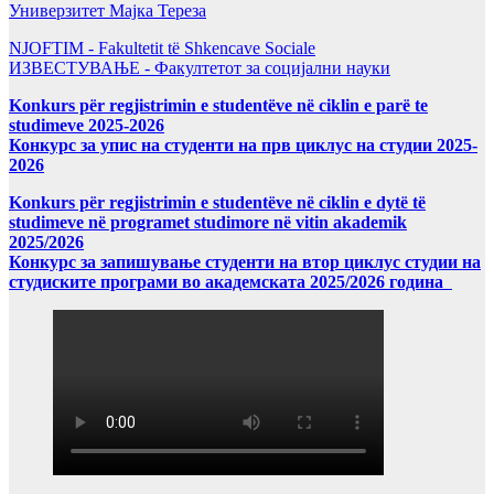
Универзитет Мајка Тереза
NJOFTIM - Fakultetit të Shkencave Sociale
ИЗВЕСТУВАЊЕ - Факултетот за социјални науки
Konkurs për regjistrimin e studentëve në ciklin e parë te
studimeve 2025-2026
Конкурс за упис на студенти на прв циклус на студии 2025-
2026
Konkurs për regjistrimin e studentëve në ciklin e dytë të
studimeve në programet studimore në vitin akademik
2025/2026
Конкурс за запишување студенти на втор циклус студии на
студиските програми во академската 2025/2026 година