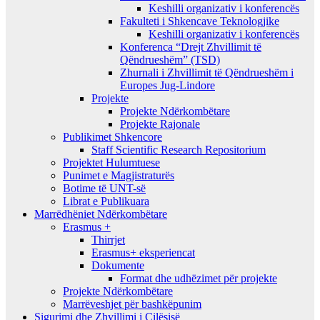
Keshilli organizativ i konferencës
Fakulteti i Shkencave Teknologjike
Keshilli organizativ i konferencës
Konferenca “Drejt Zhvillimit të
Qëndrueshëm” (TSD)
Zhurnali i Zhvillimit të Qëndrueshëm i
Europes Jug-Lindore
Projekte
Projekte Ndërkombëtare
Projekte Rajonale
Publikimet Shkencore
Staff Scientific Research Repositorium
Projektet Hulumtuese
Punimet e Magjistraturës
Botime të UNT-së
Librat e Publikuara
Marrëdhëniet Ndërkombëtare
Erasmus +
Thirrjet
Erasmus+ eksperiencat
Dokumente
Format dhe udhëzimet për projekte
Projekte Ndërkombëtare
Marrëveshjet për bashkëpunim
Sigurimi dhe Zhvillimi i Cilësisë