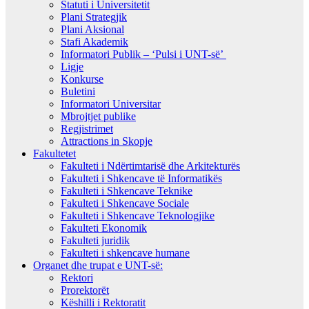
Statuti i Universitetit
Plani Strategjik
Plani Aksional
Stafi Akademik
Informatori Publik – ‘Pulsi i UNT-së’
Ligje
Konkurse
Buletini
Informatori Universitar
Mbrojtjet publike
Regjistrimet
Attractions in Skopje
Fakultetet
Fakulteti i Ndërtimtarisë dhe Arkitekturës
Fakulteti i Shkencave të Informatikës
Fakulteti i Shkencave Teknike
Fakulteti i Shkencave Sociale
Fakulteti i Shkencave Teknologjike
Fakulteti Ekonomik
Fakulteti juridik
Fakulteti i shkencave humane
Organet dhe trupat e UNT-së:
Rektori
Prorektorët
Këshilli i Rektoratit