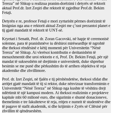
Tereza” në Shkup u realizua pranim-dorëzimi i detyrës së rektorit
aktual Prof.dr. Izet Zeqiri dhe rektorit të zgjedhur Prof.dr. Bekim
Fetaji.
Detyrën e re, profesor Fetaji e mori zyrtarisht përmes dorëzimit të
Insignias nga ana e rektorit aktual Zeqiri me ç’rast prezantoi planet e
tij gjatë mandatit të rektorit të UNT-së.
Kryetari i Senatit, Prof. dr. Zoran Gacovski, në hapje të ceremonisë
solemne, para të pranishmëve iu dëshiroi mirëseardhje të ngrohtë
dhe theksoi rëndësinë e këtij momenti për Universitetin “Nënë
Tereza” në Shkup. Ai vlerësoi kontributin e deritanishëm të
menaxhmentit dhe uroi rektorin e ri, Prof. Dr. Bekim Fetaji, për një
mandat të suksesshëm në drejtimin e universitetit, duke shprehur
besimin se me punë dhe përkushtim do të arrihen objektiva të reja
akademike dhe zhvillimore.
Prof. dr. Izet Zeqiri, në fjalën e tij përshëndetëse, theksoi sfidat dhe
arritjet gjatë mandatit të tij si rektor, duke nënvizuar transformimin e
Universitetit “Nënë Tereza” në Shkup nga kushte të vështira drejt
ndërtimit të një kampusi modern. Ai theksoi realizimin e projekteve
kapitale mbi 60 milionë euro, dhe sigurimin e shumë donacioneve,
themelimin e tre fakulteteve të reja, rritjen e numrit të studentëve dhe
të pagave të stafit akademik, si dhe krijimin e Zyrës së Cilësisë për
zhvillim të qëndrueshëm.