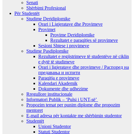
Senati
Shërbimi Profesional
Për Studentët
Studime Deridiplomike
Orari i Ligjeratave dhe Provimeve
Provimet
Provime Deridiplomike
Rezultatet e paraqitjes së provimeve
Sesioni Shtese i provimeve
Studime Pasdiplomike
Rezultatet e regjistrimeve të studentëve në ciklin
e dytë të studimeve
Orari i ligjeratave dhe provimeve / Распоред на
предавањa и испити
Paraqitja e provimeve
Kalendari Akademik
Dokumente dhe udhezime
Rregullore institucionale
Informatori Publik – ‘Pulsi i UNT-së’
Propozim temat per punim diplome dhe propozim
mentoret
E-mail adresa për kontakte me shërbimin studentor
Studentët
Unioni Studentor
Statuti Studentor