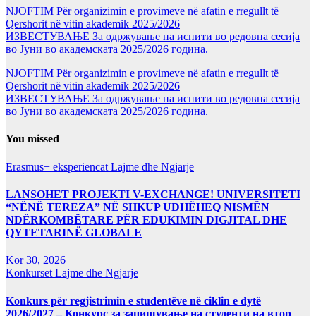
NJOFTIM Për organizimin e provimeve në afatin e rregullt të
Qershorit në vitin akademik 2025/2026
ИЗВЕСТУВАЊЕ За одржување на испити во редовна сесија
во Јуни во академската 2025/2026 година.
NJOFTIM Për organizimin e provimeve në afatin e rregullt të
Qershorit në vitin akademik 2025/2026
ИЗВЕСТУВАЊЕ За одржување на испити во редовна сесија
во Јуни во академската 2025/2026 година.
You missed
Erasmus+ eksperiencat
Lajme dhe Ngjarje
LANSOHET PROJEKTI V-EXCHANGE! UNIVERSITETI
“NËNË TEREZA” NË SHKUP UDHËHEQ NISMËN
NDËRKOMBËTARE PËR EDUKIMIN DIGJITAL DHE
QYTETARINË GLOBALE
Kor 30, 2026
Konkurset
Lajme dhe Ngjarje
Konkurs për regjistrimin e studentëve në ciklin e dytë
2026/2027 – Конкурс за запишување на студенти на втор