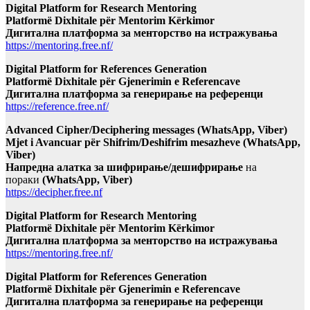
Digital Platform for Research Mentoring
Platformë Dixhitale për Mentorim Kërkimor
Дигитална платформа за менторство на истражувања
https://mentoring.free.nf/
Digital Platform for References Generation
Platformë Dixhitale për Gjenerimin e Referencave
Дигитална платформа за генерирање на референци
https://reference.free.nf/
Advanced Cipher/Deciphering messages (WhatsApp, Viber)
Mjet i Avancuar për Shifrim/Deshifrim mesazheve (WhatsApp,
Viber)
Напредна алатка за шифрирање/дешифрирање
на
пораки
(WhatsApp, Viber)
https://decipher.free.nf
Digital Platform for Research Mentoring
Platformë Dixhitale për Mentorim Kërkimor
Дигитална платформа за менторство на истражувања
https://mentoring.free.nf/
Digital Platform for References Generation
Platformë Dixhitale për Gjenerimin e Referencave
Дигитална платформа за генерирање на референци