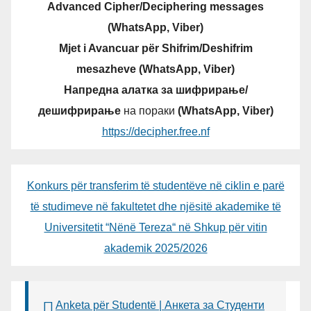
Advanced Cipher/Deciphering messages
(WhatsApp, Viber)
Mjet i Avancuar për Shifrim/Deshifrim
mesazheve (WhatsApp, Viber)
Напредна алатка за шифрирање/
дешифрирање
на пораки
(WhatsApp, Viber)
https://decipher.free.nf
Konkurs për transferim të studentëve në ciklin e parë
të studimeve në fakultetet dhe njësitë akademike të
Universitetit “Nënë Tereza“ në Shkup për vitin
akademik 2025/2026
Anketa për Studentë | Анкета за Студенти