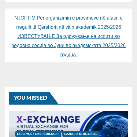
NJOFTIM Për organizimin e provimeve në afatin e
rregullt të Qershorit në vitin akademik 2025/2026
ИЗВЕСТУВАЊЕ За одржување на испити во
редовна сесија во Јуни во академската 2025/2026
година.
YOU MISSED
ERASMUS+ EKSPERIENCAT
LAJME DHE NGJARJE