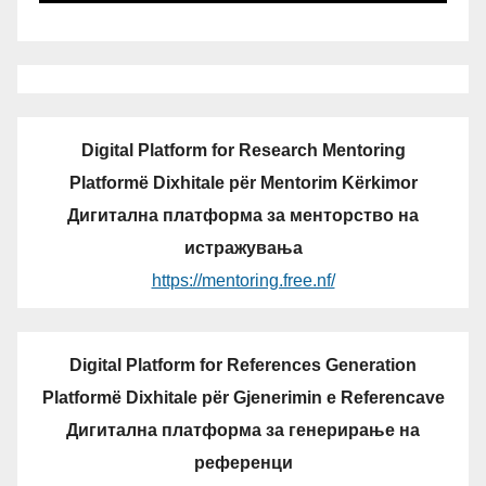
Digital Platform for Research Mentoring
Platformë Dixhitale për Mentorim Kërkimor
Дигитална платформа за менторство на
истражувања
https://mentoring.free.nf/
Digital Platform for References Generation
Platformë Dixhitale për Gjenerimin e Referencave
Дигитална платформа за генерирање на
референци