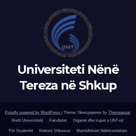
Universiteti Nënë
Tereza në Shkup
Proudly powered by WordPress
|
Theme: Newspaperex by
Themeansar
.
Rreth Universitetit
Fakultetet
Organet dhe trupat e UNT-së:
Për Studentët
Kërkimi Shkencor
Marrëdhëniet Ndërkombëtare