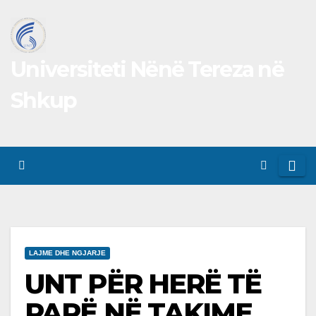
Skip
to
content
Universiteti Nënë Tereza në
Shkup
LAJME DHE NGJARJE
UNT PËR HERË TË
PARË NË TAKIME