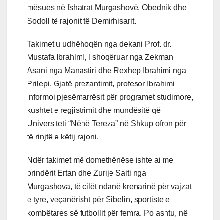
mësues në fshatrat Murgashovë, Obednik dhe
Sodoll të rajonit të Demirhisarit.
Takimet u udhëhoqën nga dekani Prof. dr.
Mustafa Ibrahimi, i shoqëruar nga Zekman
Asani nga Manastiri dhe Rexhep Ibrahimi nga
Prilepi. Gjatë prezantimit, profesor Ibrahimi
informoi pjesëmarrësit për programet studimore,
kushtet e regjistrimit dhe mundësitë që
Universiteti “Nënë Tereza” në Shkup ofron për
të rinjtë e këtij rajoni.
Ndër takimet më domethënëse ishte ai me
prindërit Ertan dhe Zurije Saiti nga
Murgashova, të cilët ndanë krenarinë për vajzat
e tyre, veçanërisht për Sibelin, sportiste e
kombëtares së futbollit për femra. Po ashtu, në