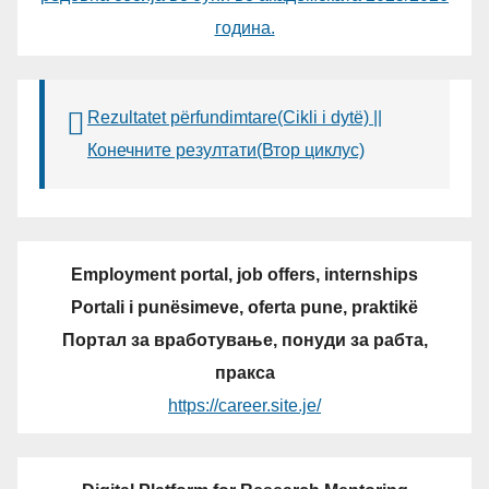
година.
Rezultatet përfundimtare(Cikli i dytë) ||
Конечните резултати(Втор циклус)
Employment portal, job offers, internships
Portali i punësimeve, oferta pune, praktikë
Портал за вработување, понуди за рабта,
пракса
https://career.site.je/