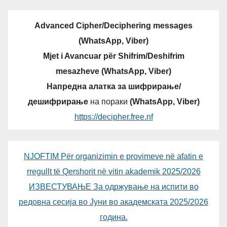
Advanced Cipher/Deciphering messages
(WhatsApp, Viber)
Mjet i Avancuar për Shifrim/Deshifrim
mesazheve (WhatsApp, Viber)
Напредна алатка за шифрирање/
дешифрирање
на пораки
(WhatsApp, Viber)
https://decipher.free.nf
NJOFTIM Për organizimin e provimeve në afatin e
rregullt të Qershorit në vitin akademik 2025/2026
ИЗВЕСТУВАЊЕ За одржување на испити во
редовна сесија во Јуни во академската 2025/2026
година.