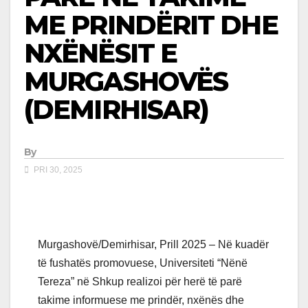
ME PRINDËRIT DHE
NXËNËSIT E
MURGASHOVËS
(DEMIRHISAR)
By
PRI 30, 2025
Murgashovë/Demirhisar, Prill 2025 – Në kuadër
të fushatës promovuese, Universiteti “Nënë
Tereza” në Shkup realizoi për herë të parë
takime informuese me prindër, nxënës dhe