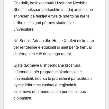
Obednik, bashkëshortët Uzeir dhe Nexhibe
Sherifi theksuan përkushtimin ndaj arsimit dhe
shpresën që fëmijët e tyre të ndërtojnë një të
ardhme të sigurt përmes studimeve
universitare.
Në Sodoll, Adnan dhe Hurije Xhaferi diskutuan
për rëndësinë e edukimit si mjet për të frenuar
shpërnguljet e të rinjve nga rajoni.
Gjatë takimeve u shpërndanë broshura
informuese për programet akademike të
universitetit, ndërsa të pranishmit parashtruan
pyetje lidhur me kushtet e regjistrimit,
studimeve dhe mundësitë e punësimit pas
diplomimit.