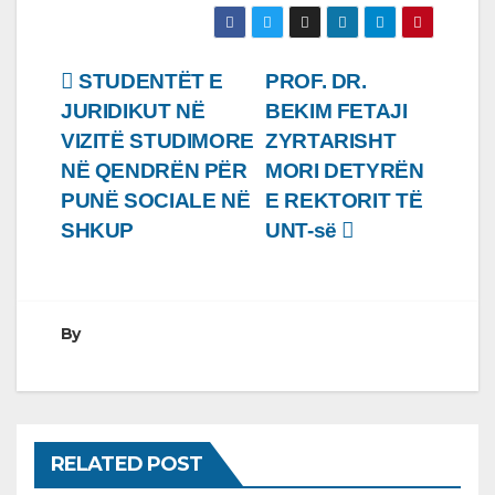
Lëvizje
STUDENTËT E
PROF. DR.
JURIDIKUT NË
BEKIM FETAJI
te
VIZITË STUDIMORE
ZYRTARISHT
postimet
NË QENDRËN PËR
MORI DETYRËN
PUNË SOCIALE NË
E REKTORIT TË
SHKUP
UNT-së
By
RELATED POST