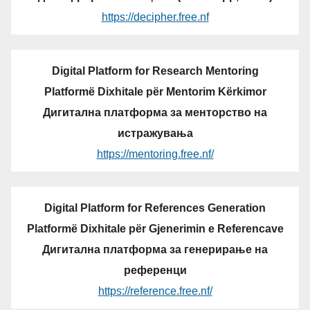
https://decipher.free.nf
Digital Platform for Research Mentoring
Platformë Dixhitale për Mentorim Kërkimor
Дигитална платформа за менторство на
истражувања
https://mentoring.free.nf/
Digital Platform for References Generation
Platformë Dixhitale për Gjenerimin e Referencave
Дигитална платформа за генерирање на
референци
https://reference.free.nf/