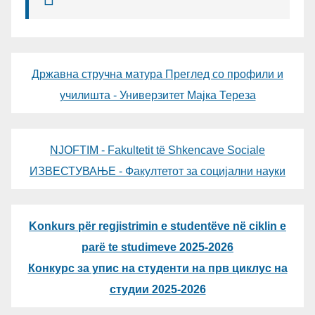
Државна стручна матура Преглед со профили и
училишта - Универзитет Мајка Тереза
NJOFTIM - Fakultetit të Shkencave Sociale
ИЗВЕСТУВАЊЕ - Факултетот за социјални науки
Konkurs për regjistrimin e studentëve në ciklin e
parë te studimeve 2025-2026
Конкурс за упис на студенти на прв циклус на
студии 2025-2026