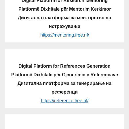
Digital Platform for Research Mentoring
Platformë Dixhitale për Mentorim Kërkimor
Дигитална платформа за менторство на
истражувања
https://mentoring.free.nf/
Digital Platform for References Generation
Platformë Dixhitale për Gjenerimin e Referencave
Дигитална платформа за генерирање на
референци
https://reference.free.nf/