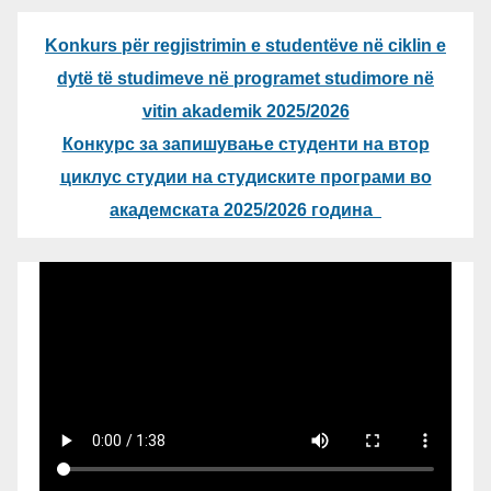
Konkurs për regjistrimin e studentëve në ciklin e
dytë të studimeve në programet studimore në
vitin akademik 2025/2026
Конкурс за запишување студенти на втор
циклус студии на студиските програми во
академската 2025/2026 година