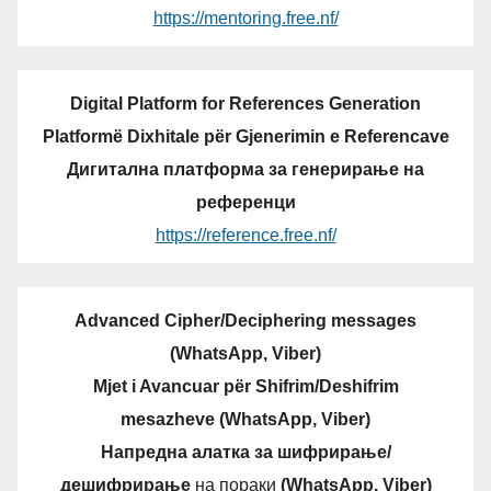
https://mentoring.free.nf/
Digital Platform for References Generation
Platformë Dixhitale për Gjenerimin e Referencave
Дигитална платформа за генерирање на
референци
https://reference.free.nf/
Advanced Cipher/Deciphering messages
(WhatsApp, Viber)
Mjet i Avancuar për Shifrim/Deshifrim
mesazheve (WhatsApp, Viber)
Напредна алатка за шифрирање/
дешифрирање
на пораки
(WhatsApp, Viber)