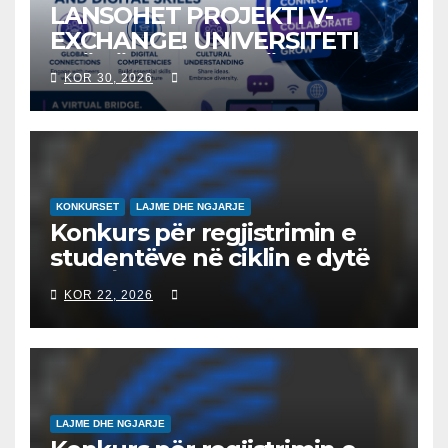
LANSOHET PROJEKTI V-
EXCHANGE! UNIVERSITETI
“NËNË TEREZA” NË SHKUP
KOR 30, 2026
UDHËHEQ NISMËN
NDËRKOMBËTARE PËR
EDUKIMIN DIGJITAL DHE
QYTETARINË GLOBALE
KONKURSET
LAJME DHE NGJARJE
Konkurs për regjistrimin e
studentëve në ciklin e dytë
2026/2027 – Конкурс за
KOR 22, 2026
запишување на студенти
на втор циклус студии за
2026/2027
LAJME DHE NGJARJE