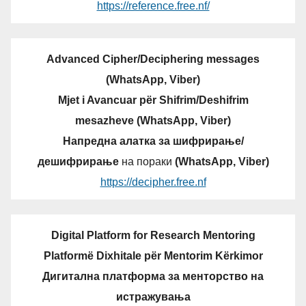
https://reference.free.nf/
Advanced Cipher/Deciphering messages
(WhatsApp, Viber)
Mjet i Avancuar për Shifrim/Deshifrim
mesazheve (WhatsApp, Viber)
Напредна алатка за шифрирање/
дешифрирање
на пораки
(WhatsApp, Viber)
https://decipher.free.nf
Digital Platform for Research Mentoring
Platformë Dixhitale për Mentorim Kërkimor
Дигитална платформа за менторство на
истражувања