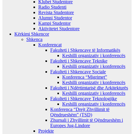
Klubet Studentore
Radio Studenti
Revista Studentore
Alumni Studentor
Kampi Studentor
Aktivitetet Studentore
Kërkimi Shkencor
Shkenca
Konferencat
Fakulteti i Shkencave të Informatikës
Keshilli organizativ i konferencës
Fakulteti i Shkencave Teknike
Keshilli organizativ i konferencës
Fakulteti i Shkencave Sociale
Konferenca “Migrimet”
Keshilli organizativ i konferencës
Fakulteti i Ndërtimtarisë dhe Arkitekturës
Keshilli organizativ i konferencës
Fakulteti i Shkencave Teknologjike
Keshilli organizativ i konferencës
Konferenca “Drejt Zhvillimit të
Qëndrueshëm” (TSD)
Zhurnali i Zhvillimit të Qëndrueshëm i
Europes Jug-Lindore
Projekte