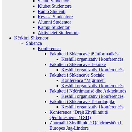
Statuti Studentor
Klubet Studentore
Radio Studenti
Revista Studentore
Alumni Studentor
Kampi Studentor
Aktivitetet Studentore
Kërkimi Shkencor
Shkenca
Konferencat
Fakulteti i Shkencave të Informatikës
Keshilli organizativ i konferencës
Fakulteti i Shkencave Teknike
Keshilli organizativ i konferencës
Fakulteti i Shkencave Sociale
Konferenca “Migrimet”
Keshilli organizativ i konferencës
Fakulteti i Ndërtimtarisë dhe Arkitekturës
Keshilli organizativ i konferencës
Fakulteti i Shkencave Teknologjike
Keshilli organizativ i konferencës
Konferenca “Drejt Zhvillimit të
Qëndrueshëm” (TSD)
Zhurnali i Zhvillimit të Qëndrueshëm i
Europes Jug-Lindore