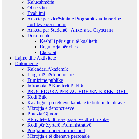
Kalueshmëria
Observimi
Evaluimi
Anketë për vlerësimin e Programit studimor dhe
kushteve për studim
Anketa për Studentë | Анкета за Студенти
Dokumente
Këshilli për siguri të kualitetit
Regullorja për cilësi
Elaborat
Lajme dhe Aktivitete
Dokumente
Kalendari Akademik
Llogaritë përfundimtare
Furnizime publike
Infromata të Karaterit Publik
PROCEDURA PËR ZGJEDHJEN E REKTORIT
Kodi Etik
Katalogu i projekteve kapitale të botimit të librave
Mbrojtja e denoncuesve
Barazia Gjinore
Aktivitete kulturore, sportive dhe turistike
Kodi për Zyrtarët Administrativë
Programi kundër korrupsionit
Mbrojtja e të dhënave personale