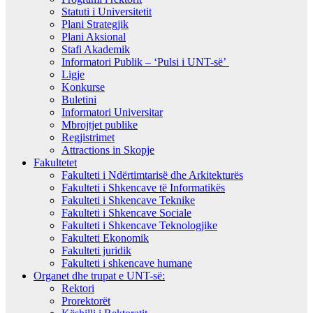
Statuti i Universitetit
Plani Strategjik
Plani Aksional
Stafi Akademik
Informatori Publik – ‘Pulsi i UNT-së’
Ligje
Konkurse
Buletini
Informatori Universitar
Mbrojtjet publike
Regjistrimet
Attractions in Skopje
Fakultetet
Fakulteti i Ndërtimtarisë dhe Arkitekturës
Fakulteti i Shkencave të Informatikës
Fakulteti i Shkencave Teknike
Fakulteti i Shkencave Sociale
Fakulteti i Shkencave Teknologjike
Fakulteti Ekonomik
Fakulteti juridik
Fakulteti i shkencave humane
Organet dhe trupat e UNT-së:
Rektori
Prorektorët