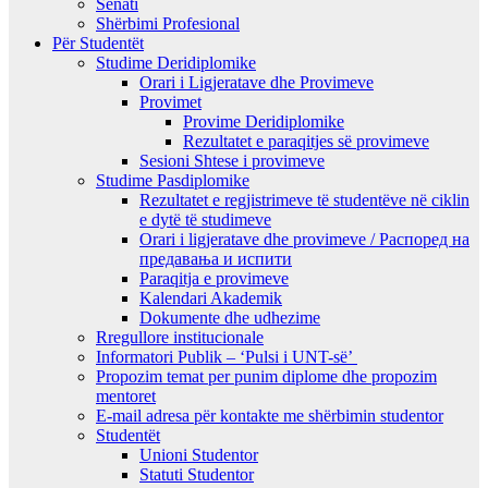
Senati
Shërbimi Profesional
Për Studentët
Studime Deridiplomike
Orari i Ligjeratave dhe Provimeve
Provimet
Provime Deridiplomike
Rezultatet e paraqitjes së provimeve
Sesioni Shtese i provimeve
Studime Pasdiplomike
Rezultatet e regjistrimeve të studentëve në ciklin
e dytë të studimeve
Orari i ligjeratave dhe provimeve / Распоред на
предавањa и испити
Paraqitja e provimeve
Kalendari Akademik
Dokumente dhe udhezime
Rregullore institucionale
Informatori Publik – ‘Pulsi i UNT-së’
Propozim temat per punim diplome dhe propozim
mentoret
E-mail adresa për kontakte me shërbimin studentor
Studentët
Unioni Studentor
Statuti Studentor