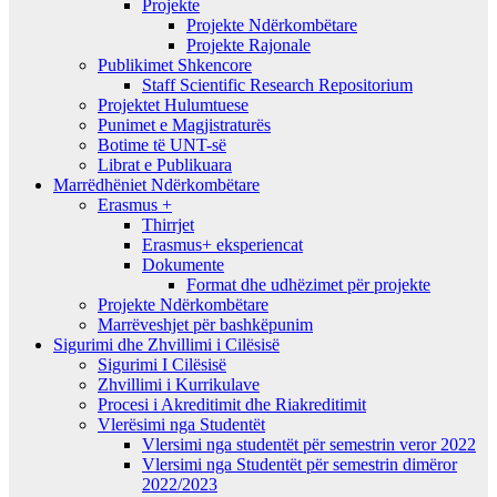
Projekte
Projekte Ndërkombëtare
Projekte Rajonale
Publikimet Shkencore
Staff Scientific Research Repositorium
Projektet Hulumtuese
Punimet e Magjistraturës
Botime të UNT-së
Librat e Publikuara
Marrëdhëniet Ndërkombëtare
Erasmus +
Thirrjet
Erasmus+ eksperiencat
Dokumente
Format dhe udhëzimet për projekte
Projekte Ndërkombëtare
Marrëveshjet për bashkëpunim
Sigurimi dhe Zhvillimi i Cilësisë
Sigurimi I Cilësisë
Zhvillimi i Kurrikulave
Procesi i Akreditimit dhe Riakreditimit
Vlerësimi nga Studentët
Vlersimi nga studentët për semestrin veror 2022
Vlersimi nga Studentët për semestrin dimëror
2022/2023