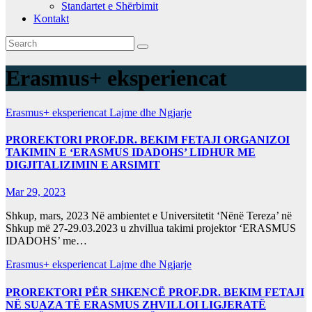
Standartet e Shërbimit
Kontakt
Category:
Erasmus+ eksperiencat
Erasmus+ eksperiencat
Lajme dhe Ngjarje
PROREKTORI PROF.DR. BEKIM FETAJI ORGANIZOI
TAKIMIN E ‘ERASMUS IDADOHS’ LIDHUR ME
DIGJITALIZIMIN E ARSIMIT
Mar 29, 2023
Shkup, mars, 2023 Në ambientet e Universitetit ‘Nënë Tereza’ në
Shkup më 27-29.03.2023 u zhvillua takimi projektor ‘ERASMUS
IDADOHS’ me…
Erasmus+ eksperiencat
Lajme dhe Ngjarje
PROREKTORI PËR SHKENCË PROF.DR. BEKIM FETAJI
NË SUAZA TË ERASMUS ZHVILLOI LIGJERATË