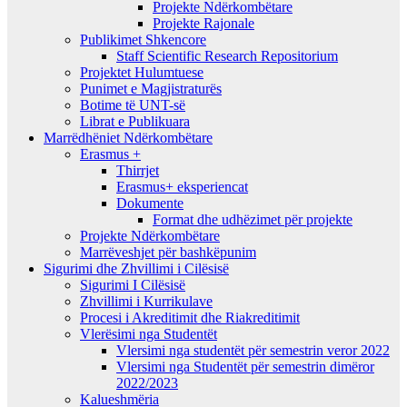
Projekte Ndërkombëtare
Projekte Rajonale
Publikimet Shkencore
Staff Scientific Research Repositorium
Projektet Hulumtuese
Punimet e Magjistraturës
Botime të UNT-së
Librat e Publikuara
Marrëdhëniet Ndërkombëtare
Erasmus +
Thirrjet
Erasmus+ eksperiencat
Dokumente
Format dhe udhëzimet për projekte
Projekte Ndërkombëtare
Marrëveshjet për bashkëpunim
Sigurimi dhe Zhvillimi i Cilësisë
Sigurimi I Cilësisë
Zhvillimi i Kurrikulave
Procesi i Akreditimit dhe Riakreditimit
Vlerësimi nga Studentët
Vlersimi nga studentët për semestrin veror 2022
Vlersimi nga Studentët për semestrin dimëror
2022/2023
Kalueshmëria