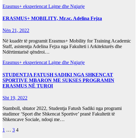
Erasmus+ eksperiencat
Lajme dhe Ngjarje
ERASMUS+ MOBILITY, Mr.sc. Adelina Fejza
Nën 21, 2022
Në kuadër të programit Erasmus+ Mobility for Training Academic
Staff, asistentja Adelina Fejza nga Fakulteti i Arkitekturës dhe
Ndërtimtarisë qëndroi…
Erasmus+ eksperiencat
Lajme dhe Ngjarje
STUDENTJA FATUSH SADIKI NGA SHKENCAT
SPORTIVE MBARON ME SUKSES PROGRAMIN
ERASMUS NË TURQI
Sht 19, 2022
Stamboll, shtator 2022, Studentja Fatush Sadiki nga programi
studimor ‘Sport dhe Shkencat Sportive’ pranë Fakultetit të
Shkencave Sociale, ndoqi me…
Lëvizje
1
…
3
4