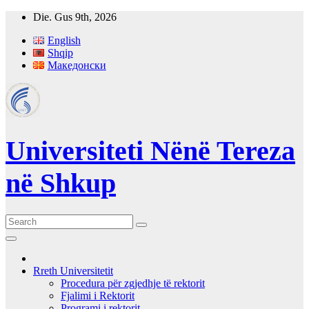
Skip
Die. Gus 9th, 2026
to
English
content
Shqip
Македонски
Universiteti Nënë Tereza
në Shkup
Rreth Universitetit
Procedura për zgjedhje të rektorit
Fjalimi i Rektorit
Programi i rektorit