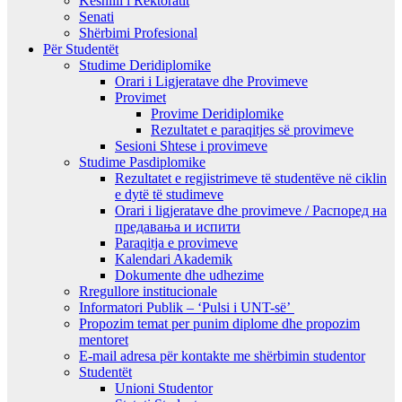
Këshilli i Rektoratit
Senati
Shërbimi Profesional
Për Studentët
Studime Deridiplomike
Orari i Ligjeratave dhe Provimeve
Provimet
Provime Deridiplomike
Rezultatet e paraqitjes së provimeve
Sesioni Shtese i provimeve
Studime Pasdiplomike
Rezultatet e regjistrimeve të studentëve në ciklin
e dytë të studimeve
Orari i ligjeratave dhe provimeve / Распоред на
предавањa и испити
Paraqitja e provimeve
Kalendari Akademik
Dokumente dhe udhezime
Rregullore institucionale
Informatori Publik – ‘Pulsi i UNT-së’
Propozim temat per punim diplome dhe propozim
mentoret
E-mail adresa për kontakte me shërbimin studentor
Studentët
Unioni Studentor