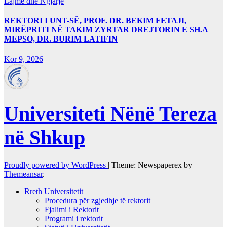
Lajme dhe Ngjarje
REKTORI I UNT-SË, PROF. DR. BEKIM FETAJI,
MIRËPRITI NË TAKIM ZYRTAR DREJTORIN E SH.A
MEPSO, DR. BURIM LATIFIN
Kor 9, 2026
Universiteti Nënë Tereza
në Shkup
Proudly powered by WordPress
|
Theme: Newspaperex by
Themeansar
.
Rreth Universitetit
Procedura për zgjedhje të rektorit
Fjalimi i Rektorit
Programi i rektorit