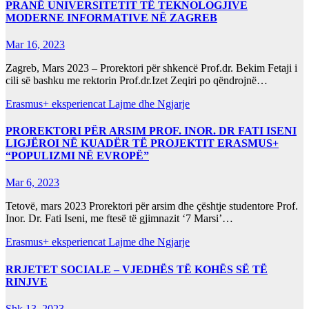
PRANË UNIVERSITETIT TË TEKNOLOGJIVE
MODERNE INFORMATIVE NË ZAGREB
Mar 16, 2023
Zagreb, Mars 2023 – Prorektori për shkencë Prof.dr. Bekim Fetaji i
cili së bashku me rektorin Prof.dr.Izet Zeqiri po qëndrojnë…
Erasmus+ eksperiencat
Lajme dhe Ngjarje
PROREKTORI PËR ARSIM PROF. INOR. DR FATI ISENI
LIGJËROI NË KUADËR TË PROJEKTIT ERASMUS+
“POPULIZMI NË EVROPË”
Mar 6, 2023
Tetovë, mars 2023 Prorektori për arsim dhe çështje studentore Prof.
Inor. Dr. Fati Iseni, me ftesë të gjimnazit ‘7 Marsi’…
Erasmus+ eksperiencat
Lajme dhe Ngjarje
RRJETET SOCIALE – VJEDHËS TË KOHËS SË TË
RINJVE
Shk 13, 2023