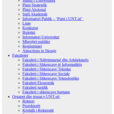
Statuti i Universitetit
Plani Strategjik
Plani Aksional
Stafi Akademik
Informatori Publik – ‘Pulsi i UNT-së’
Ligje
Konkurse
Buletini
Informatori Universitar
Mbrojtjet publike
Regjistrimet
Attractions in Skopje
Fakultetet
Fakulteti i Ndërtimtarisë dhe Arkitekturës
Fakulteti i Shkencave të Informatikës
Fakulteti i Shkencave Teknike
Fakulteti i Shkencave Sociale
Fakulteti i Shkencave Teknologjike
Fakulteti Ekonomik
Fakulteti juridik
Fakulteti i shkencave humane
Organet dhe trupat e UNT-së:
Rektori
Prorektorët
Këshilli i Rektoratit