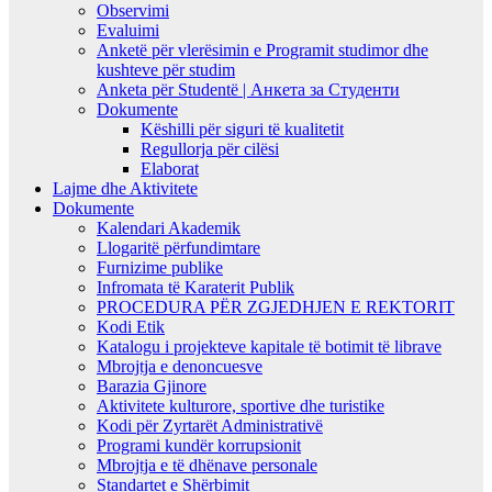
Observimi
Evaluimi
Anketë për vlerësimin e Programit studimor dhe
kushteve për studim
Anketa për Studentë | Анкета за Студенти
Dokumente
Këshilli për siguri të kualitetit
Regullorja për cilësi
Elaborat
Lajme dhe Aktivitete
Dokumente
Kalendari Akademik
Llogaritë përfundimtare
Furnizime publike
Infromata të Karaterit Publik
PROCEDURA PËR ZGJEDHJEN E REKTORIT
Kodi Etik
Katalogu i projekteve kapitale të botimit të librave
Mbrojtja e denoncuesve
Barazia Gjinore
Aktivitete kulturore, sportive dhe turistike
Kodi për Zyrtarët Administrativë
Programi kundër korrupsionit
Mbrojtja e të dhënave personale
Standartet e Shërbimit