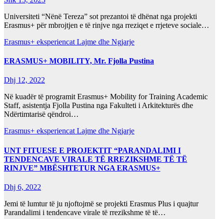
Universiteti “Nënë Tereza” sot prezantoi të dhënat nga projekti
Erasmus+ për mbrojtjen e të rinjve nga rreziqet e rrjeteve sociale…
Erasmus+ eksperiencat
Lajme dhe Ngjarje
ERASMUS+ MOBILITY, Mr. Fjolla Pustina
Dhj 12, 2022
Në kuadër të programit Erasmus+ Mobility for Training Academic
Staff, asistentja Fjolla Pustina nga Fakulteti i Arkitekturës dhe
Ndërtimtarisë qëndroi…
Erasmus+ eksperiencat
Lajme dhe Ngjarje
UNT FITUESE E PROJEKTIT “PARANDALIMI I
TENDENCAVE VIRALE TË RREZIKSHME TË TË
RINJVE” MBËSHTETUR NGA ERASMUS+
Dhj 6, 2022
Jemi të lumtur të ju njoftojmë se projekti Erasmus Plus i quajtur
Parandalimi i tendencave virale të rrezikshme të të…