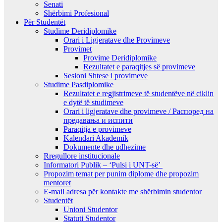
Senati
Shërbimi Profesional
Për Studentët
Studime Deridiplomike
Orari i Ligjeratave dhe Provimeve
Provimet
Provime Deridiplomike
Rezultatet e paraqitjes së provimeve
Sesioni Shtese i provimeve
Studime Pasdiplomike
Rezultatet e regjistrimeve të studentëve në ciklin
e dytë të studimeve
Orari i ligjeratave dhe provimeve / Распоред на
предавањa и испити
Paraqitja e provimeve
Kalendari Akademik
Dokumente dhe udhezime
Rregullore institucionale
Informatori Publik – ‘Pulsi i UNT-së’
Propozim temat per punim diplome dhe propozim
mentoret
E-mail adresa për kontakte me shërbimin studentor
Studentët
Unioni Studentor
Statuti Studentor