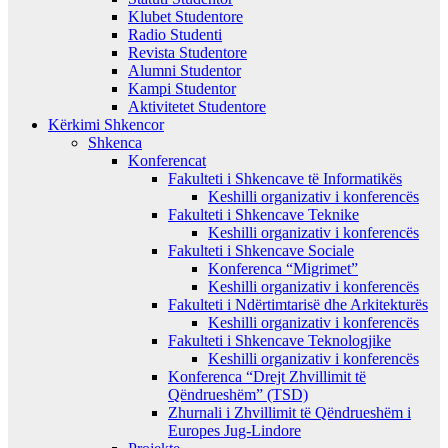
Klubet Studentore
Radio Studenti
Revista Studentore
Alumni Studentor
Kampi Studentor
Aktivitetet Studentore
Kërkimi Shkencor
Shkenca
Konferencat
Fakulteti i Shkencave të Informatikës
Keshilli organizativ i konferencës
Fakulteti i Shkencave Teknike
Keshilli organizativ i konferencës
Fakulteti i Shkencave Sociale
Konferenca “Migrimet”
Keshilli organizativ i konferencës
Fakulteti i Ndërtimtarisë dhe Arkitekturës
Keshilli organizativ i konferencës
Fakulteti i Shkencave Teknologjike
Keshilli organizativ i konferencës
Konferenca “Drejt Zhvillimit të
Qëndrueshëm” (TSD)
Zhurnali i Zhvillimit të Qëndrueshëm i
Europes Jug-Lindore