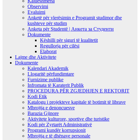
Kalueshmëria
Observimi
Evaluimi
Anketë për vlerësimin e Programit studimor dhe
kushteve për studim
Anketa për Studentë | Анкета за Студенти
Dokumente
Këshilli për siguri të kualitetit
Regullorja për cilësi
Elaborat
Lajme dhe Aktivitete
Dokumente
Kalendari Akademik
Llogaritë përfundimtare
Furnizime publike
Infromata të Karaterit Publik
PROCEDURA PËR ZGJEDHJEN E REKTORIT
Kodi Etik
Katalogu i projekteve kapitale të botimit të librave
Mbrojtja e denoncuesve
Barazia Gjinore
Aktivitete kulturore, sportive dhe turistike
Kodi për Zyrtarët Administrativë
Programi kundër korrupsionit
Mbrojtja e të dhënave personale