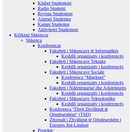
Klubet Studentore
Radio Studenti
Revista Studentore
Alumni Studentor
Kampi Studentor
Aktivitetet Studentore
Kërkimi Shkencor
Shkenca
Konferencat
Fakulteti i Shkencave të Informatikës
Keshilli organizativ i konferencës
Fakulteti i Shkencave Teknike
Keshilli organizativ i konferencës
Fakulteti i Shkencave Sociale
Konferenca “Migrimet”
Keshilli organizativ i konferencës
Fakulteti i Ndërtimtarisë dhe Arkitekturës
Keshilli organizativ i konferencës
Fakulteti i Shkencave Teknologjike
Keshilli organizativ i konferencës
Konferenca “Drejt Zhvillimit të
Qëndrueshëm” (TSD)
Zhurnali i Zhvillimit të Qëndrueshëm i
Europes Jug-Lindore
Projekte