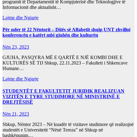
programit të Departamentit të Kompjuterisë dhe Teknologjive të
Informacionit dhe aktualisht…
Lajme dhe Ngjarje
Për nder të 22 Nëntorit – Ditës së Alfabetit shqip UNT zhvilloi
konferencën e katërt mbi gjuhën dhe kulturën
Nën 23, 2023
GJUHA, PASQYRA MË E QARTË E NJË KOMBI DHE E
KULTURËS SË TIJ Shkup, 22.11.2023 – Fakulteti i Shkencave
Humane…
Lajme dhe Ngjarje
STUDENTËT E FAKULTETIT JURIDIK REALIZUAN
VIZITËN E TYRE STUDIMORE NË MINISTRINË E
DREJTËSISË
Nën 21, 2023
Shkup, Nëntor 2023 – Në kuadër të vizitave studimore që realizojnë
studentët e Universitetit “Nënë Tereza” në Shkup në
bashkëpunim…