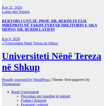
Kor 22, 2026
Lajme dhe Ngjarje
REKTORI I UNT-SË, PROF. DR. BEKIM FETAJI,
MIRËPRITI NË TAKIM ZYRTAR DREJTORIN E SH.A
MEPSO, DR. BURIM LATIFIN
Kor 9, 2026
Universiteti Nënë Tereza
në Shkup
Proudly powered by WordPress
|
Theme: Newspaperex by
Themeansar
.
Rreth Universitetit
Procedura për zgjedhje të rektorit
Fjalimi i Rektorit
Programi i rektorit