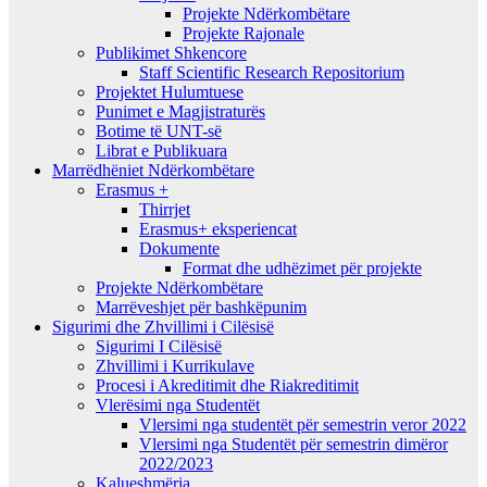
Projekte Ndërkombëtare
Projekte Rajonale
Publikimet Shkencore
Staff Scientific Research Repositorium
Projektet Hulumtuese
Punimet e Magjistraturës
Botime të UNT-së
Librat e Publikuara
Marrëdhëniet Ndërkombëtare
Erasmus +
Thirrjet
Erasmus+ eksperiencat
Dokumente
Format dhe udhëzimet për projekte
Projekte Ndërkombëtare
Marrëveshjet për bashkëpunim
Sigurimi dhe Zhvillimi i Cilësisë
Sigurimi I Cilësisë
Zhvillimi i Kurrikulave
Procesi i Akreditimit dhe Riakreditimit
Vlerësimi nga Studentët
Vlersimi nga studentët për semestrin veror 2022
Vlersimi nga Studentët për semestrin dimëror
2022/2023
Kalueshmëria