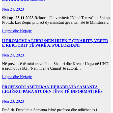
Nën 24, 2023
𝐒𝐡𝐤𝐮𝐩. 𝟐𝟑.𝟏𝟏.𝟐𝟎𝟐𝟑 Rektori i Universitetit “Nënë Tereza” në Shkup,
Prof.dr. Izet Zeqiri priti sot dy ministrat qeveritar, atë të Ministrisë…
Lajme dhe Ngjarje
U PROMOVUA LIBRI ‘NËN HIJEN E ÇINARIT”, VEPËR
E REKTORIT TË PARË A. POLLOZHANI
Nën 24, 2023
Në prezencë të ministrave Jeton Shaqiri dhe Krenar Lloga në UNT
u promovua libri ‘Nën hijen e Çinarit’ të autorit…
Lajme dhe Ngjarje
PROFESORI AMERIKAN DEBABRATA SAMANTA
LIGJËROI PARA STUDENTËVE TË INFORMATIKËS
Nën 23, 2023
Prof. dr. Debabrata Samanta është profesor dhe udhëheqës i