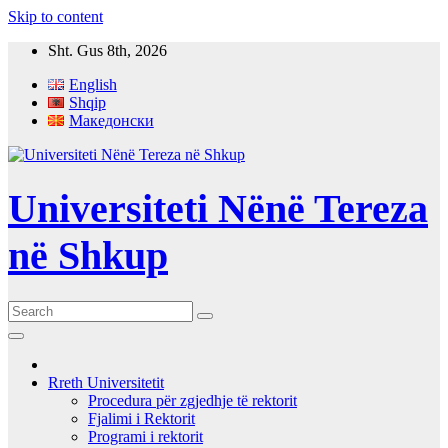
Skip to content
Sht. Gus 8th, 2026
English
Shqip
Македонски
Universiteti Nënë Tereza
në Shkup
Rreth Universitetit
Procedura për zgjedhje të rektorit
Fjalimi i Rektorit
Programi i rektorit