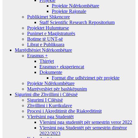
Projekte
Projekte Ndërkombëtare
Projekte Rajonale
Publikimet Shkencore
Staff Scientific Research Repositorium
Projektet Hulumtuese
Punimet e Magjistraturës
Botime të UNT-së
Librat e Publikuara
Marrëdhëniet Ndërkombëtare
Erasmus +
Thirrjet
Erasmus+ eksperiencat
Dokumente
Format dhe udhëzimet për projekte
Projekte Ndërkombëtare
Marrëveshjet për bashkëpunim
Sigurimi dhe Zhvillimi i Cilësisë
Sigurimi I Cilësisë
Zhvillimi i Kurrikulave
Procesi i Akreditimit dhe Riakreditimit
Vlerësimi nga Studentët
Vlersimi nga studentët për semestrin veror 2022
Vlersimi nga Studentët për semestrin dimëror
2022/2023