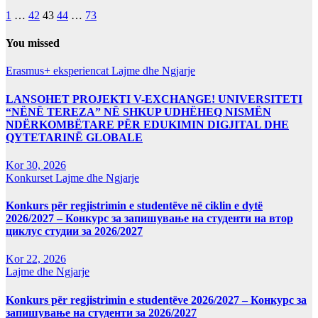
1
…
42
43
44
…
73
You missed
Erasmus+ eksperiencat
Lajme dhe Ngjarje
LANSOHET PROJEKTI V-EXCHANGE! UNIVERSITETI
“NËNË TEREZA” NË SHKUP UDHËHEQ NISMËN
NDËRKOMBËTARE PËR EDUKIMIN DIGJITAL DHE
QYTETARINË GLOBALE
Kor 30, 2026
Konkurset
Lajme dhe Ngjarje
Konkurs për regjistrimin e studentëve në ciklin e dytë
2026/2027 – Конкурс за запишување на студенти на втор
циклус студии за 2026/2027
Kor 22, 2026
Lajme dhe Ngjarje
Konkurs për regjistrimin e studentëve 2026/2027 – Конкурс за
запишување на студенти за 2026/2027