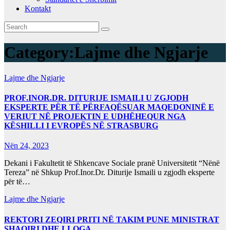
Kontakt
Category:
Lajme dhe Ngjarje
Lajme dhe Ngjarje
PROF.INOR.DR. DITURIJE ISMAILI U ZGJODH
EKSPERTE PËR TË PËRFAQËSUAR MAQEDONINË E
VERIUT NË PROJEKTIN E UDHËHEQUR NGA
KËSHILLI I EVROPËS NË STRASBURG
Nën 24, 2023
Dekani i Fakultetit të Shkencave Sociale pranë Universitetit “Nënë
Tereza” në Shkup Prof.Inor.Dr. Diturije Ismaili u zgjodh eksperte
për të…
Lajme dhe Ngjarje
REKTORI ZEQIRI PRITI NË TAKIM PUNE MINISTRAT
SHAQIRI DHE LLOGA