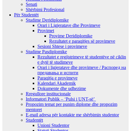
Senati
Shërbimi Profesional
Për Studentët
Studime Deridiplomike
Orari i Ligjeratave dhe Provimeve
Provimet
Provime Deridiplomike
Rezultatet e paraqitjes së provimeve
Sesioni Shtese i provimeve
Studime Pasdiplomike
Rezultatet e regjistrimeve të studentëve në ciklin
e dytë të studimeve
Orari i ligjeratave dhe provimeve / Распоред на
предавањa и испити
Paraqitja e provimeve
Kalendari Akademik
Dokumente dhe udhezime
Rregullore institucionale
Informatori Publik – ‘Pulsi i UNT-së’
Propozim temat per punim diplome dhe propozim
mentoret
E-mail adresa për kontakte me shërbimin studentor
Studentët
Unioni Studentor
Statuti Studentor