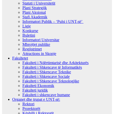
Statuti i Universitetit
Plani Strategjik
Plani Aksional
Stafi Akademik
Informatori Publik – ‘Pulsi i UNT-së’
Ligje
Konkurse
Buletini
Informatori Universitar
Mbrojtjet publike
Regjistrimet
Attractions in Skopje
Fakultetet
Fakulteti i Ndërtimtarisë dhe Arkitekturës
Fakulteti i Shkencave të Informatikës
Fakulteti i Shkencave Teknike
Fakulteti i Shkencave Sociale
Fakulteti i Shkencave Teknologjike
Fakulteti Ekonomik
Fakulteti juridik
Fakulteti i shkencave humane
Organet dhe trupat e UNT-së:
Rektori
Prorektorët
Këshilli i Rektoratit