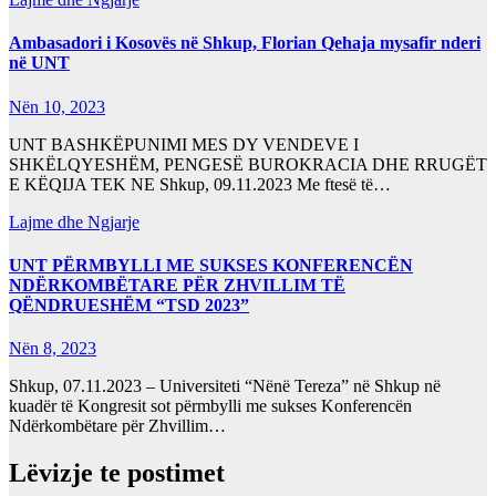
Ambasadori i Kosovës në Shkup, Florian Qehaja mysafir nderi
në UNT
Nën 10, 2023
UNT BASHKËPUNIMI MES DY VENDEVE I
SHKËLQYESHËM, PENGESË BUROKRACIA DHE RRUGËT
E KËQIJA TEK NE Shkup, 09.11.2023 Me ftesë të…
Lajme dhe Ngjarje
UNT PËRMBYLLI ME SUKSES KONFERENCËN
NDËRKOMBËTARE PËR ZHVILLIM TË
QËNDRUESHËM “TSD 2023”
Nën 8, 2023
Shkup, 07.11.2023 – Universiteti “Nënë Tereza” në Shkup në
kuadër të Kongresit sot përmbylli me sukses Konferencën
Ndërkombëtare për Zhvillim…
Lëvizje te postimet