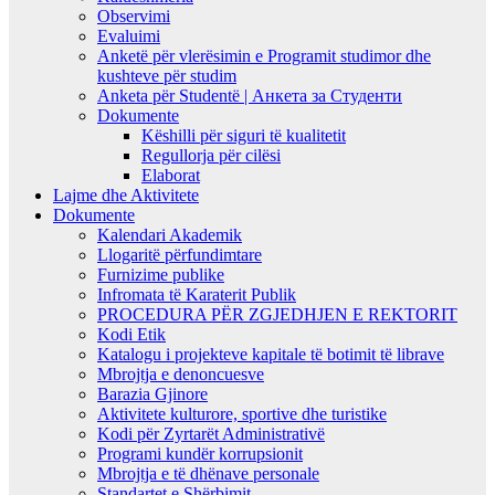
Observimi
Evaluimi
Anketë për vlerësimin e Programit studimor dhe
kushteve për studim
Anketa për Studentë | Анкета за Студенти
Dokumente
Këshilli për siguri të kualitetit
Regullorja për cilësi
Elaborat
Lajme dhe Aktivitete
Dokumente
Kalendari Akademik
Llogaritë përfundimtare
Furnizime publike
Infromata të Karaterit Publik
PROCEDURA PËR ZGJEDHJEN E REKTORIT
Kodi Etik
Katalogu i projekteve kapitale të botimit të librave
Mbrojtja e denoncuesve
Barazia Gjinore
Aktivitete kulturore, sportive dhe turistike
Kodi për Zyrtarët Administrativë
Programi kundër korrupsionit
Mbrojtja e të dhënave personale
Standartet e Shërbimit