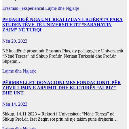
Erasmus+ eksperiencat
Lajme dhe Ngjarje
PEDAGOGË NGA UNT REALIZUAN LIGJËRATA PARA
STUDENTËVE TË UNIVERSITETIT “SABAHATIN
ZAIM” NË TURQI
Nën 20, 2023
Në kuadër të programit Erasmus Plus, dy pedagogët e Universitetit
“Nënë Tereza” në Shkup Prof.dr. Neritan Turkeshi dhe Prof.dr.
Shpëtim…
Lajme dhe Ngjarje
PËRMBYLLET DONACIONI MES FONDACIONIT PËR
ZHVILLIMIN E ARSIMIT DHE KULTURËS “ALBIZ”
DHE UNT
Nën 14, 2023
Shkup, 14.11.2023 – Rektori i Universitetit “Nënë Tereza” në
Shkup Prof.dr. Izet Zeqiri sot priti në një takim pune drejtorin…
Lajme dhe Ngjarje