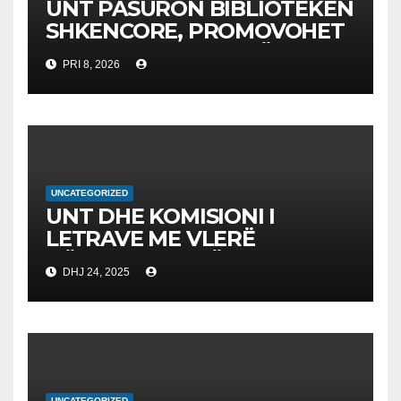
UNT PASURON BIBLIOTEKËN
SHKENCORE, PROMOVOHET
LIBRI SHKENCAT E TË
PRI 8, 2026
DHËNAVE, NGA PROF. DR.
BEKIM FETAJI
UNCATEGORIZED
UNT DHE KOMISIONI I
LETRAVE ME VLERË
NËNSHKRUAJNË
DHJ 24, 2025
MEMORANDUM
BASHKËPUNIMI PËR
AVANCIMIN E EDUKIMIT
FINANCIAR
UNCATEGORIZED