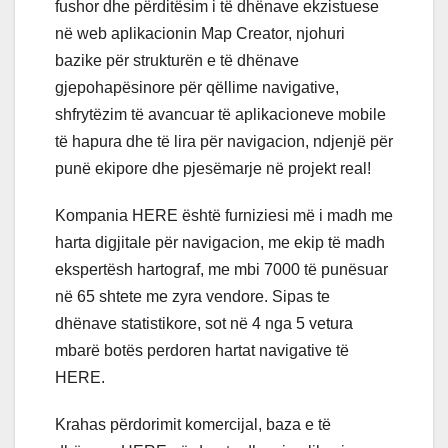
fushor dhe përditësim i të dhënave ekzistuese
në web aplikacionin Map Creator, njohuri
bazike për strukturën e të dhënave
gjepohapësinore për qëllime navigative,
shfrytëzim të avancuar të aplikacioneve mobile
të hapura dhe të lira për navigacion, ndjenjë për
punë ekipore dhe pjesëmarje në projekt real!
Kompania HERE është furniziesi më i madh me
harta digjitale për navigacion, me ekip të madh
ekspertësh hartograf, me mbi 7000 të punësuar
në 65 shtete me zyra vendore. Sipas te
dhënave statistikore, sot në 4 nga 5 vetura
mbarë botës perdoren hartat navigative të
HERE.
Krahas përdorimit komercijal, baza e të