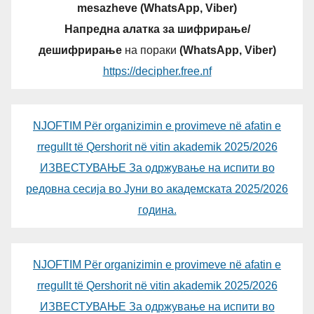
mesazheve (WhatsApp, Viber)
Напредна алатка за шифрирање/
дешифрирање
на пораки
(WhatsApp, Viber)
https://decipher.free.nf
NJOFTIM Për organizimin e provimeve në afatin e
rregullt të Qershorit në vitin akademik 2025/2026
ИЗВЕСТУВАЊЕ За одржување на испити во
редовна сесија во Јуни во академската 2025/2026
година.
NJOFTIM Për organizimin e provimeve në afatin e
rregullt të Qershorit në vitin akademik 2025/2026
ИЗВЕСТУВАЊЕ За одржување на испити во