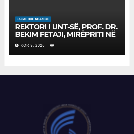
LAJME DHE NGJARJE
REKTORI I UNT-SË, PROF. DR.
BEKIM FETAJI, MIRËPRITI NË
TAKIM ZYRTAR DREJTORIN E
KOR 9, 2026
SH.A MEPSO, DR. BURIM
LATIFIN