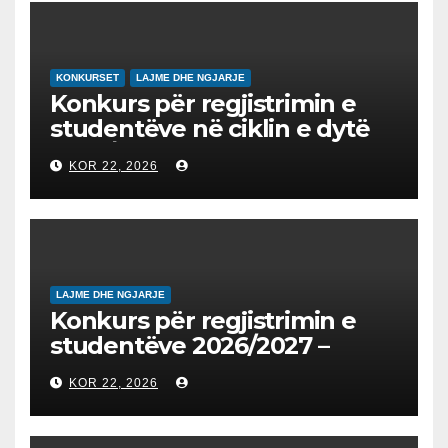
EDUKIMIN DIGJITAL DHE
QYTETARINË GLOBALE
KONKURSET
LAJME DHE NGJARJE
Konkurs për regjistrimin e
studentëve në ciklin e dytë
2026/2027 – Конкурс за
KOR 22, 2026
запишување на студенти
на втор циклус студии за
2026/2027
LAJME DHE NGJARJE
Konkurs për regjistrimin e
studentëve 2026/2027 –
Конкурс за запишување на
KOR 22, 2026
студенти за 2026/2027