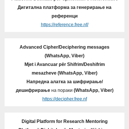
Дигитална платформа за генерирање на
референци
https://reference.free.nf/
Advanced Cipher/Deciphering messages
(WhatsApp, Viber)
Mjet i Avancuar për Shifrim/Deshifrim
mesazheve (WhatsApp, Viber)
Напредна алатка за шифрирање/
дешифрирање
на пораки
(WhatsApp, Viber)
https://decipher.free.nf
Digital Platform for Research Mentoring