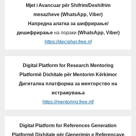
Mjet i Avancuar për Shifrim/Deshifrim
mesazheve (WhatsApp, Viber)
Напредна алатка за шифрирање/
дешифрирање
на пораки
(WhatsApp, Viber)
https://decipher.free.nf
Digital Platform for Research Mentoring
Platformë Dixhitale për Mentorim Kërkimor
Дигитална платформа за менторство на
истражувања
https://mentoring.free.nf/
Digital Platform for References Generation
Platformë Dixhitale për Gjenerimin e Referencave