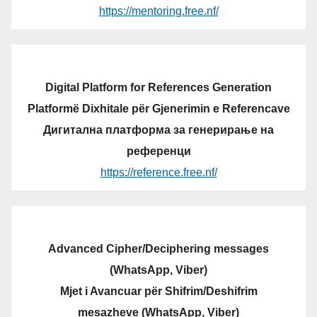
https://mentoring.free.nf/
Digital Platform for References Generation
Platformë Dixhitale për Gjenerimin e Referencave
Дигитална платформа за генерирање на
референци
https://reference.free.nf/
Advanced Cipher/Deciphering messages
(WhatsApp, Viber)
Mjet i Avancuar për Shifrim/Deshifrim
mesazheve (WhatsApp, Viber)