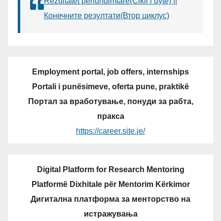
Rezultatet përfundimtare(Cikli i dytë) ||
Конечните резултати(Втор циклус)
Employment portal, job offers, internships
Portali i punësimeve, oferta pune, praktikë
Портал за вработување, понуди за рабта,
пракса
https://career.site.je/
Digital Platform for Research Mentoring
Platformë Dixhitale për Mentorim Kërkimor
Дигитална платформа за менторство на
истражувања