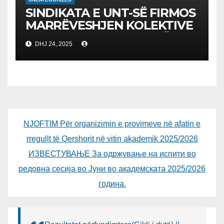
SINDIKATA E UNT-SË FIRMOS
MARRËVESHJEN KOLEKTIVE
ME KUVENDIN E RMV-SË
DHJ 24, 2025
NJOFTIM Për organizimin e provimeve në afatin e
rregullt të Qershorit në vitin akademik 2025/2026
ИЗВЕСТУВАЊЕ За одржување на испити во
редовна сесија во Јуни во академската 2025/2026
година.