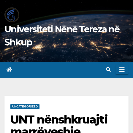
Skip
to
content
Universiteti Nënë Tereza në
Shkup
UNCATEGORIZED
UNT nënshkruajti
marrëveshje