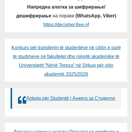
Напредна алатка за шифрирање/
дешифрирање
на пораки
(WhatsApp, Viber)
https://decipher.free.nf
Konkurs për transferim të studentëve në ciklin e parë
të studimeve në fakultetet dhe njësitë akademike të
Universitetit “Nënë Tereza“ në Shkup për vitin
akademik 2025/2026
Anketa për Studentë | Анкета за Студенти
Државна стручна матура Преглед со профили и