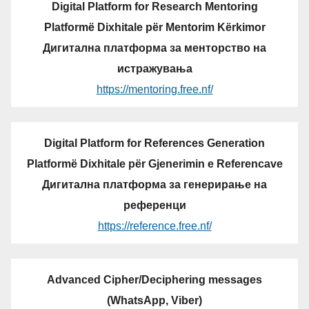
Digital Platform for Research Mentoring
Platformë Dixhitale për Mentorim Kërkimor
Дигитална платформа за менторство на
истражувања
https://mentoring.free.nf/
Digital Platform for References Generation
Platformë Dixhitale për Gjenerimin e Referencave
Дигитална платформа за генерирање на
референци
https://reference.free.nf/
Advanced Cipher/Deciphering messages
(WhatsApp, Viber)