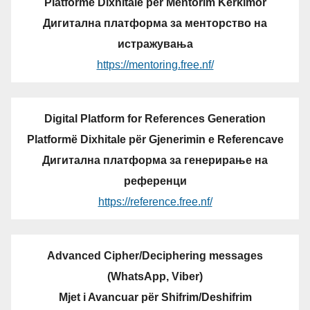
Platformë Dixhitale për Mentorim Kërkimor
Дигитална платформа за менторство на
истражувања
https://mentoring.free.nf/
Digital Platform for References Generation
Platformë Dixhitale për Gjenerimin e Referencave
Дигитална платформа за генерирање на
референци
https://reference.free.nf/
Advanced Cipher/Deciphering messages
(WhatsApp, Viber)
Mjet i Avancuar për Shifrim/Deshifrim