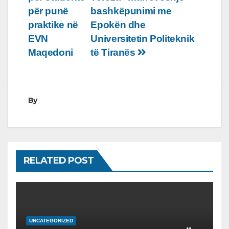
te
për punë
bashkëpunimi me
postimet
praktike në
Epokën dhe
EVN
Universitetin Politeknik
Maqedoni
të Tiranës
By
RELATED POST
UNCATEGORIZED