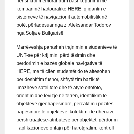
nënshkroi memorandum bashkëpunimi me
kompaninë hartografike
HERE
, gjigantin e
sistemeve të navigacionit automobilistik në
botë, përfaqesuar nga z. Aleksandar Todorov
nga Sofja e Bullgarisë.
Marrëveshja parasheh trajnimin e studentëve të
UNT-së për krijimin, përditësimin dhe
përdorimin e bazës globale navigative të
HERE, me të cilën studentët do të aftësohen
për deshifrim fushor, shfrytëzim bazik të
imazheve satelitore dhe të atyre ortofoto,
orientim dhe lëvizje në terren, identifikim të
objekteve gjeohapësinore, përcaktim i pozitës
hapësinore të objekteve, kolektim i të dhënave
përshkruajtëse-atributeve për objektet, përdorim
i aplikacioneve onlajn për harotgrafim, kontroll