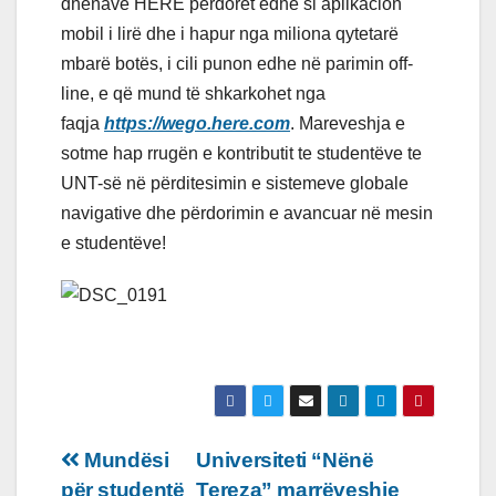
dhënave HERE përdoret edhe si aplikacion
mobil i lirë dhe i hapur nga miliona qytetarë
mbarë botës, i cili punon edhe në parimin off-
line, e që mund të shkarkohet nga
faqja
https://wego.here.com
. Mareveshja e
sotme hap rrugën e kontributit te studentëve te
UNT-së në përditesimin e sistemeve globale
navigative dhe përdorimin e avancuar në mesin
e studentëve!
Lëvizje
Mundësi
Universiteti “Nënë
për studentë
Tereza” marrëveshje