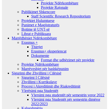
Projekte Ndërkombëtare
Projekte Rajonale
Publikimet Shkencore
Staff Scientific Research Repositorium
Projektet Hulumtuese
Punimet e Magjistraturës
Botime të UNT-së
Librat e Publikuara
Marrëdhëniet Ndërkombëtare
Erasmus +
Thirrjet
Erasmus+ eksperiencat
Dokumente
Format dhe udhëzimet për projekte
Projekte Ndërkombëtare
Marrëveshjet për bashkëpunim
Sigurimi dhe Zhvillimi i Cilësisë
Sigurimi I Cilësisë
Zhvillimi i Kurrikulave
Procesi i Akreditimit dhe Riakreditimit
Vlerësimi nga Studentët
Vlersimi nga studentët për semestrin veror 2022
Vlersimi nga Studentët për semestrin dimëror
2022/2023
Kalueshmëria