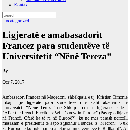
Kontakt
Uncategorized
Ligjeratë e amabasadorit
Francez para studentëve të
Universitetit “Nënë Tereza”
By
Qer 7, 2017
Ambasadori Francez në Maqedoni, shkëlqesia e tij, Kristian Timonie
mbajti një ligjeratë para studentëve dhe stafit akademik të
Universiteti “Nënë Tereza” në Shkup. Tema e ligjeratës ishte :
“After the French Elections: What’s new in Europe” (Pas zgjedhjeve
në Francë. Çfarë ka të re në Europë?), ku në mes tjerash përcolli
mesazhin e presidentit të sapo zgjedhur Francez, z. Macron: “Nuk
ka Europë të kompletuar pa anëtarësimin e vendeve të Ballkanit”. Ai