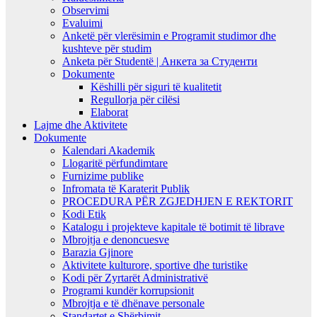
Observimi
Evaluimi
Anketë për vlerësimin e Programit studimor dhe
kushteve për studim
Anketa për Studentë | Анкета за Студенти
Dokumente
Këshilli për siguri të kualitetit
Regullorja për cilësi
Elaborat
Lajme dhe Aktivitete
Dokumente
Kalendari Akademik
Llogaritë përfundimtare
Furnizime publike
Infromata të Karaterit Publik
PROCEDURA PËR ZGJEDHJEN E REKTORIT
Kodi Etik
Katalogu i projekteve kapitale të botimit të librave
Mbrojtja e denoncuesve
Barazia Gjinore
Aktivitete kulturore, sportive dhe turistike
Kodi për Zyrtarët Administrativë
Programi kundër korrupsionit
Mbrojtja e të dhënave personale
Standartet e Shërbimit