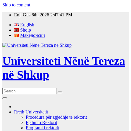
Skip to content
Enj. Gus 6th, 2026
2:47:42 PM
English
Shqip
Македонски
Universiteti Nënë Tereza
në Shkup
Rreth Universitetit
Procedura për zgjedhje të rektorit
Fjalimi i Rektorit
Programi i rektorit