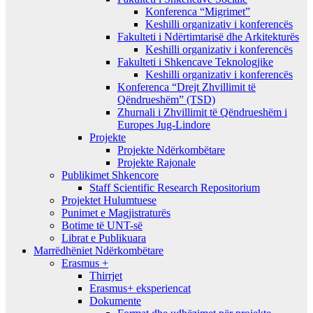
Konferenca “Migrimet”
Keshilli organizativ i konferencës
Fakulteti i Ndërtimtarisë dhe Arkitekturës
Keshilli organizativ i konferencës
Fakulteti i Shkencave Teknologjike
Keshilli organizativ i konferencës
Konferenca “Drejt Zhvillimit të
Qëndrueshëm” (TSD)
Zhurnali i Zhvillimit të Qëndrueshëm i
Europes Jug-Lindore
Projekte
Projekte Ndërkombëtare
Projekte Rajonale
Publikimet Shkencore
Staff Scientific Research Repositorium
Projektet Hulumtuese
Punimet e Magjistraturës
Botime të UNT-së
Librat e Publikuara
Marrëdhëniet Ndërkombëtare
Erasmus +
Thirrjet
Erasmus+ eksperiencat
Dokumente