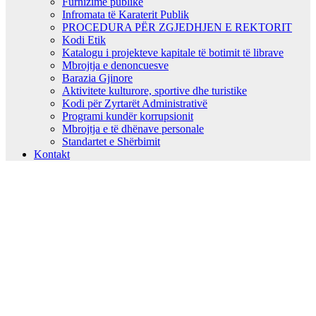
Furnizime publike
Infromata të Karaterit Publik
PROCEDURA PËR ZGJEDHJEN E REKTORIT
Kodi Etik
Katalogu i projekteve kapitale të botimit të librave
Mbrojtja e denoncuesve
Barazia Gjinore
Aktivitete kulturore, sportive dhe turistike
Kodi për Zyrtarët Administrativë
Programi kundër korrupsionit
Mbrojtja e të dhënave personale
Standartet e Shërbimit
Kontakt