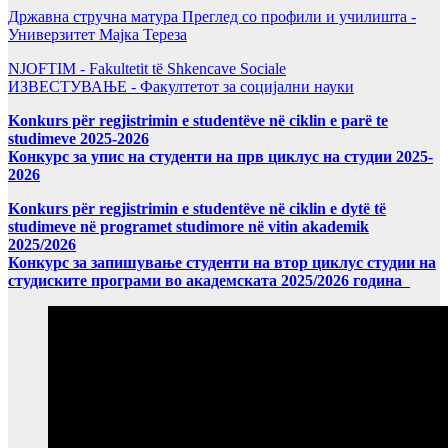
Државна стручна матура Преглед со профили и училишта -
Универзитет Мајка Тереза
NJOFTIM - Fakultetit të Shkencave Sociale
ИЗВЕСТУВАЊЕ - Факултетот за социјални науки
Konkurs për regjistrimin e studentëve në ciklin e parë te
studimeve 2025-2026
Конкурс за упис на студенти на прв циклус на студии 2025-
2026
Konkurs për regjistrimin e studentëve në ciklin e dytë të
studimeve në programet studimore në vitin akademik
2025/2026
Конкурс за запишување студенти на втор циклус студии на
студиските програми во академската 2025/2026 година