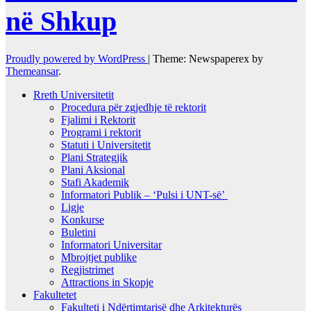
në Shkup
Proudly powered by WordPress
|
Theme: Newspaperex by
Themeansar
.
Rreth Universitetit
Procedura për zgjedhje të rektorit
Fjalimi i Rektorit
Programi i rektorit
Statuti i Universitetit
Plani Strategjik
Plani Aksional
Stafi Akademik
Informatori Publik – ‘Pulsi i UNT-së’
Ligje
Konkurse
Buletini
Informatori Universitar
Mbrojtjet publike
Regjistrimet
Attractions in Skopje
Fakultetet
Fakulteti i Ndërtimtarisë dhe Arkitekturës