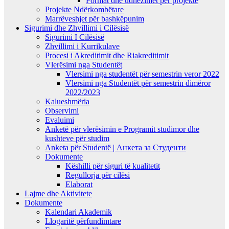
Format dhe udhëzimet për projekte
Projekte Ndërkombëtare
Marrëveshjet për bashkëpunim
Sigurimi dhe Zhvillimi i Cilësisë
Sigurimi I Cilësisë
Zhvillimi i Kurrikulave
Procesi i Akreditimit dhe Riakreditimit
Vlerësimi nga Studentët
Vlersimi nga studentët për semestrin veror 2022
Vlersimi nga Studentët për semestrin dimëror
2022/2023
Kalueshmëria
Observimi
Evaluimi
Anketë për vlerësimin e Programit studimor dhe
kushteve për studim
Anketa për Studentë | Анкета за Студенти
Dokumente
Këshilli për siguri të kualitetit
Regullorja për cilësi
Elaborat
Lajme dhe Aktivitete
Dokumente
Kalendari Akademik
Llogaritë përfundimtare