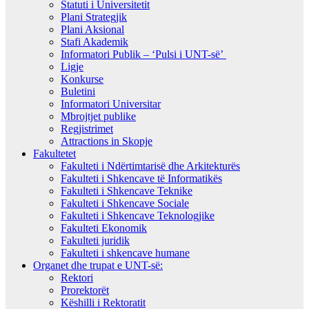
Statuti i Universitetit
Plani Strategjik
Plani Aksional
Stafi Akademik
Informatori Publik – ‘Pulsi i UNT-së’
Ligje
Konkurse
Buletini
Informatori Universitar
Mbrojtjet publike
Regjistrimet
Attractions in Skopje
Fakultetet
Fakulteti i Ndërtimtarisë dhe Arkitekturës
Fakulteti i Shkencave të Informatikës
Fakulteti i Shkencave Teknike
Fakulteti i Shkencave Sociale
Fakulteti i Shkencave Teknologjike
Fakulteti Ekonomik
Fakulteti juridik
Fakulteti i shkencave humane
Organet dhe trupat e UNT-së:
Rektori
Prorektorët
Këshilli i Rektoratit