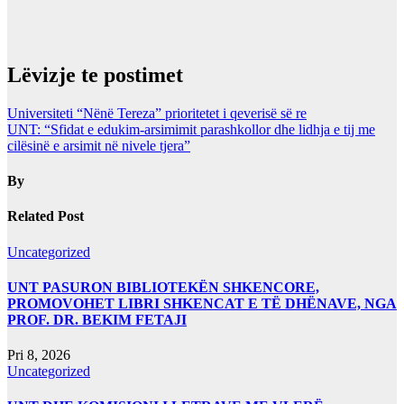
Lëvizje te postimet
Universiteti “Nënë Tereza” prioritetet i qeverisë së re
UNT: “Sfidat e edukim-arsimimit parashkollor dhe lidhja e tij me
cilësinë e arsimit në nivele tjera”
By
Related Post
Uncategorized
UNT PASURON BIBLIOTEKËN SHKENCORE,
PROMOVOHET LIBRI SHKENCAT E TË DHËNAVE, NGA
PROF. DR. BEKIM FETAJI
Pri 8, 2026
Uncategorized