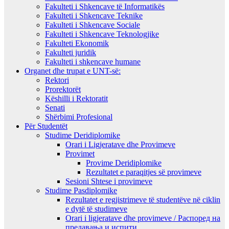
Fakulteti i Shkencave të Informatikës
Fakulteti i Shkencave Teknike
Fakulteti i Shkencave Sociale
Fakulteti i Shkencave Teknologjike
Fakulteti Ekonomik
Fakulteti juridik
Fakulteti i shkencave humane
Organet dhe trupat e UNT-së:
Rektori
Prorektorët
Këshilli i Rektoratit
Senati
Shërbimi Profesional
Për Studentët
Studime Deridiplomike
Orari i Ligjeratave dhe Provimeve
Provimet
Provime Deridiplomike
Rezultatet e paraqitjes së provimeve
Sesioni Shtese i provimeve
Studime Pasdiplomike
Rezultatet e regjistrimeve të studentëve në ciklin
e dytë të studimeve
Orari i ligjeratave dhe provimeve / Распоред на
предавањa и испити