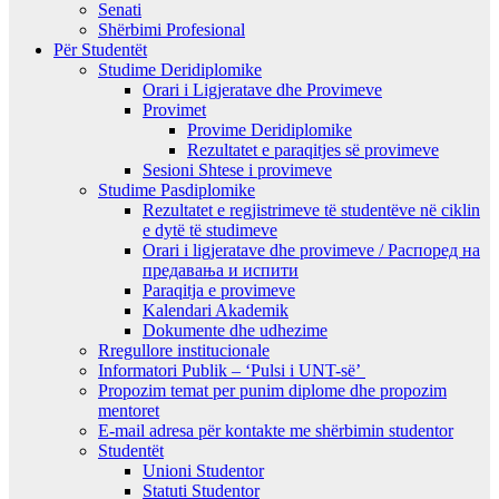
Senati
Shërbimi Profesional
Për Studentët
Studime Deridiplomike
Orari i Ligjeratave dhe Provimeve
Provimet
Provime Deridiplomike
Rezultatet e paraqitjes së provimeve
Sesioni Shtese i provimeve
Studime Pasdiplomike
Rezultatet e regjistrimeve të studentëve në ciklin
e dytë të studimeve
Orari i ligjeratave dhe provimeve / Распоред на
предавањa и испити
Paraqitja e provimeve
Kalendari Akademik
Dokumente dhe udhezime
Rregullore institucionale
Informatori Publik – ‘Pulsi i UNT-së’
Propozim temat per punim diplome dhe propozim
mentoret
E-mail adresa për kontakte me shërbimin studentor
Studentët
Unioni Studentor
Statuti Studentor