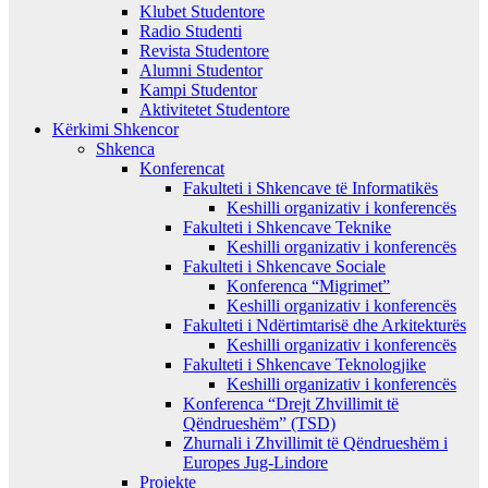
Klubet Studentore
Radio Studenti
Revista Studentore
Alumni Studentor
Kampi Studentor
Aktivitetet Studentore
Kërkimi Shkencor
Shkenca
Konferencat
Fakulteti i Shkencave të Informatikës
Keshilli organizativ i konferencës
Fakulteti i Shkencave Teknike
Keshilli organizativ i konferencës
Fakulteti i Shkencave Sociale
Konferenca “Migrimet”
Keshilli organizativ i konferencës
Fakulteti i Ndërtimtarisë dhe Arkitekturës
Keshilli organizativ i konferencës
Fakulteti i Shkencave Teknologjike
Keshilli organizativ i konferencës
Konferenca “Drejt Zhvillimit të
Qëndrueshëm” (TSD)
Zhurnali i Zhvillimit të Qëndrueshëm i
Europes Jug-Lindore
Projekte