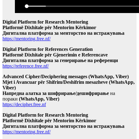
Digital Platform for Research Mentoring
Platformë Dixhitale për Mentorim Kërkimor
Дигитална платформа за менторство на истражувања
https://mentoring.free.nf/
Digital Platform for References Generation
Platformë Dixhitale për Gjenerimin e Referencave
Дигитална платформа за генерирање на референци
https://reference.free.nf/
Advanced Cipher/Deciphering messages (WhatsApp, Viber)
Mjet i Avancuar për Shifrim/Deshifrim mesazheve (WhatsApp,
Viber)
Напредна алатка за шифрирање/дешифрирање
на
пораки
(WhatsApp, Viber)
https://decipher.free.nf
Digital Platform for Research Mentoring
Platformë Dixhitale për Mentorim Kërkimor
Дигитална платформа за менторство на истражувања
https://mentoring.free.nf/