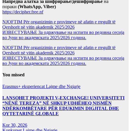
Напредна алатка за шифрирање/дешифрирање
на
пораки
(WhatsApp, Viber)
https://decipher.free.nf
NJOFTIM Për organizimin e provimeve në afatin e rregullt të
Qershorit në vitin akademik 2025/2026
ИЗВЕСТУВАЊЕ За одржување на испити во редовна сесија
во Јуни во академската 2025/2026 година.
NJOFTIM Për organizimin e provimeve në afatin e rregullt të
Qershorit në vitin akademik 2025/2026
ИЗВЕСТУВАЊЕ За одржување на испити во редовна сесија
во Јуни во академската 2025/2026 година.
You missed
Erasmus+ eksperiencat
Lajme dhe Ngjarje
LANSOHET PROJEKTI V-EXCHANGE! UNIVERSITETI
“NËNË TEREZA” NË SHKUP UDHËHEQ NISMËN
NDËRKOMBËTARE PËR EDUKIMIN DIGJITAL DHE
QYTETARINË GLOBALE
Kor 30, 2026
Konkurset
Lajme dhe Ngjarje