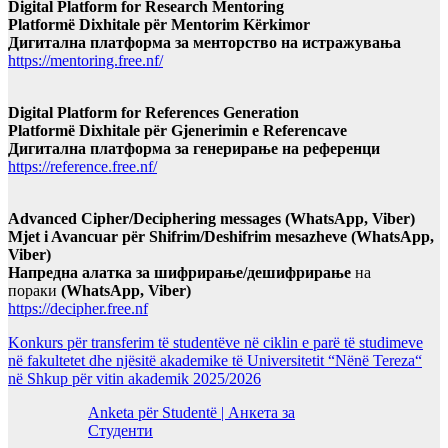
Digital Platform for Research Mentoring
Platformë Dixhitale për Mentorim Kërkimor
Дигитална платформа за менторство на истражувања
https://mentoring.free.nf/
Digital Platform for References Generation
Platformë Dixhitale për Gjenerimin e Referencave
Дигитална платформа за генерирање на референци
https://reference.free.nf/
Advanced Cipher/Deciphering messages (WhatsApp, Viber)
Mjet i Avancuar për Shifrim/Deshifrim mesazheve (WhatsApp,
Viber)
Напредна алатка за шифрирање/дешифрирање
на
пораки
(WhatsApp, Viber)
https://decipher.free.nf
Konkurs për transferim të studentëve në ciklin e parë të studimeve
në fakultetet dhe njësitë akademike të Universitetit “Nënë Tereza“
në Shkup për vitin akademik 2025/2026
Anketa për Studentë | Анкета за
Студенти