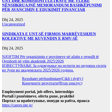
UNT DHE KOMISIONI I LETRAVE ME VLERË
NËNSHKRUAJNË MEMORANDUM BASHKËPUNIMI
PËR AVANCIMIN E EDUKIMIT FINANCIAR
Dhj 24, 2025
Uncategorized
SINDIKATA E UNT-SË FIRMOS MARRËVESHJEN
KOLEKTIVE ME KUVENDIN E RMV-SË
Dhj 24, 2025
NJOFTIM Për organizimin e provimeve në afatin e rregullt të
Qershorit në vitin akademik 2025/2026
ИЗВЕСТУВАЊЕ За одржување на испити во редовна сесија
во Јуни во академската 2025/2026 година.
Rezultatet përfundimtare(Cikli i dytë) ||
Конечните резултати(Втор циклус)
Employment portal, job offers, internships
Portali i punësimeve, oferta pune, praktikë
Портал за вработување, понуди за рабта, пракса
https://career.site.je/