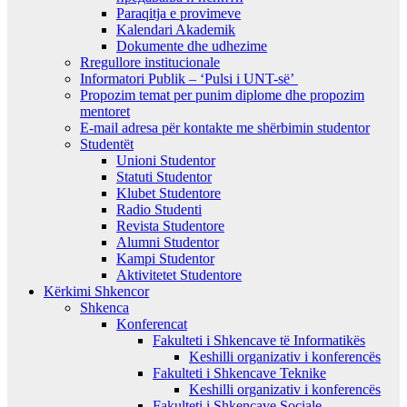
Paraqitja e provimeve
Kalendari Akademik
Dokumente dhe udhezime
Rregullore institucionale
Informatori Publik – ‘Pulsi i UNT-së’
Propozim temat per punim diplome dhe propozim
mentoret
E-mail adresa për kontakte me shërbimin studentor
Studentët
Unioni Studentor
Statuti Studentor
Klubet Studentore
Radio Studenti
Revista Studentore
Alumni Studentor
Kampi Studentor
Aktivitetet Studentore
Kërkimi Shkencor
Shkenca
Konferencat
Fakulteti i Shkencave të Informatikës
Keshilli organizativ i konferencës
Fakulteti i Shkencave Teknike
Keshilli organizativ i konferencës
Fakulteti i Shkencave Sociale