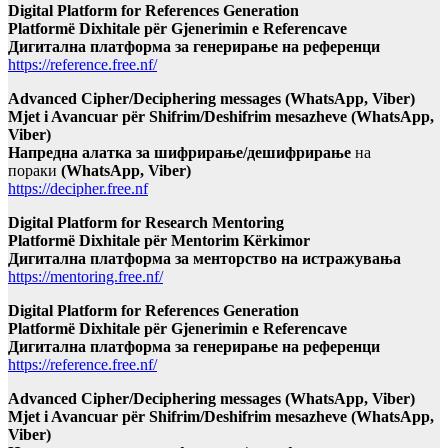
Digital Platform for References Generation
Platformë Dixhitale për Gjenerimin e Referencave
Дигитална платформа за генерирање на референци
https://reference.free.nf/
Advanced Cipher/Deciphering messages (WhatsApp, Viber)
Mjet i Avancuar për Shifrim/Deshifrim mesazheve (WhatsApp,
Viber)
Напредна алатка за шифрирање/дешифрирање
на
пораки
(WhatsApp, Viber)
https://decipher.free.nf
Digital Platform for Research Mentoring
Platformë Dixhitale për Mentorim Kërkimor
Дигитална платформа за менторство на истражувања
https://mentoring.free.nf/
Digital Platform for References Generation
Platformë Dixhitale për Gjenerimin e Referencave
Дигитална платформа за генерирање на референци
https://reference.free.nf/
Advanced Cipher/Deciphering messages (WhatsApp, Viber)
Mjet i Avancuar për Shifrim/Deshifrim mesazheve (WhatsApp,
Viber)