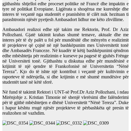
gjithashtu shtjelloi edhe proceset politike në Francë dhe impaktin e
tyre në politikat Evropiane. Ligjërata u shoqërua me kureshtje dhe
interes të veçantë nga studentët e pranishëm të cilët nuk hezituan ti
parashtronin njësër pyetjesh Ambasadort lidhur me këto zhvillime.
Ambasadori realizoi edhe një takim me Rektorin, Prof. Dr Aziz
Pollozhani. Gjatë takimit krahas shumë temave, aktuale dhe me
interes për të dy palët u fol për mundësitë dhe mënyrën e realizimit
të projekteve që çojnë në një bashkëpunim mes Universitetit tonë
dhe Ambasadës Franceze. Në kuadër të këtij bashkëpunimi qëndron
edhe mbështetja për realizimin e kurseve pa pagesë të gjuhës Frënge
në Universiteti tonë. Gjithashtu u diskutua edhe për mundësinë e
krijimit të një qendre të Frankofonisë në Universitetin “Nënë
Tereza”. Kjo do të ishte një kontribut i veçantë për kultivimin e
raporteve të ndërsjella, si dhe krijimin e më shumë mundësive për
studentët tanë në këtë sferë.
Në fund të takimit Rektori i UNT-së Prof.Dr Aziz Pollozhani, i ndau
Mirënjohje z. Kristian Timonie në shenjë vlerësimi dhe falënderimi
për të gjithë mbështetjen e dhënë Universitetit “Nënë Tereza”. Duke
i hapur kështu rrugë njësër projekteve të përbashkëta që presin të
realizohen në vazhdim.