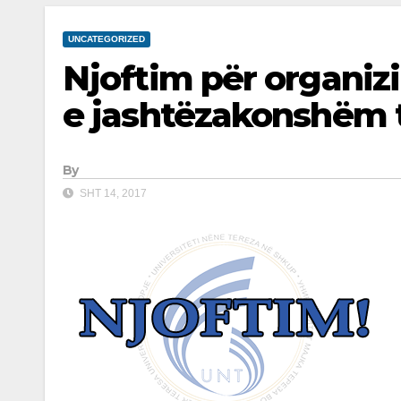
UNCATEGORIZED
Njoftim për organiz
e jashtëzakonshëm t
By
SHT 14, 2017