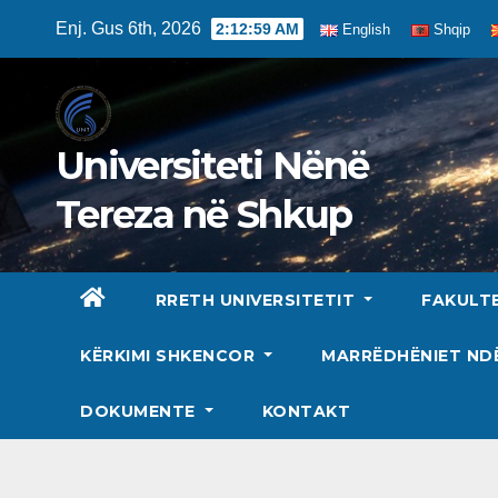
Skip
Enj. Gus 6th, 2026
2:13:00 AM
English
Shqip
to
content
Universiteti Nënë
Tereza në Shkup
RRETH UNIVERSITETIT
FAKULT
KËRKIMI SHKENCOR
MARRËDHËNIET N
DOKUMENTE
KONTAKT