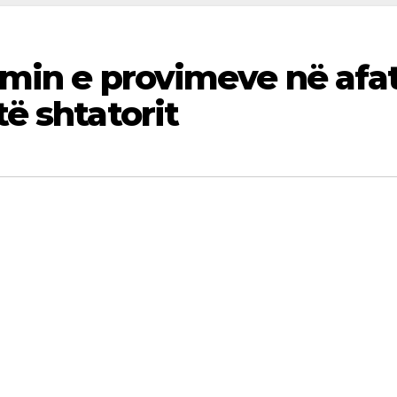
imin e provimeve në afa
ë shtatorit