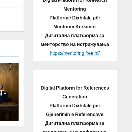
Digital Platform for Research
Mentoring
Platformë Dixhitale për
Mentorim Kërkimor
Дигитална платформа за
менторство на истражувања
https://mentoring.free.nf/
Digital Platform for References
T-
Generation
Platformë Dixhitale për
N
Gjenerimin e Referencave
V-
Дигитална платформа за