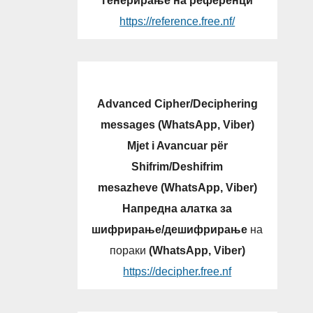
генерирање на референци
https://reference.free.nf/
Advanced Cipher/Deciphering
messages (WhatsApp, Viber)
Mjet i Avancuar për
Shifrim/Deshifrim
mesazheve (WhatsApp, Viber)
Напредна алатка за
шифрирање/дешифрирање
на
пораки
(WhatsApp, Viber)
https://decipher.free.nf