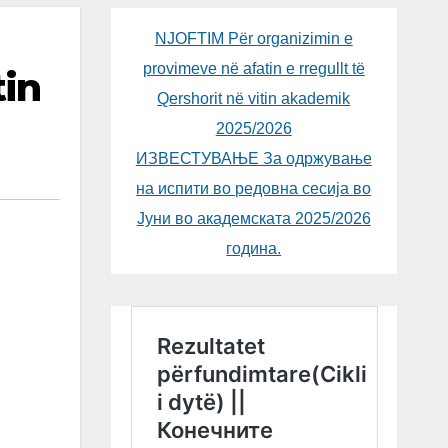
NJOFTIM Për organizimin e
provimeve në afatin e rregullt të
tin
Qershorit në vitin akademik
2025/2026
ИЗВЕСТУВАЊЕ За одржување
на испити во редовна сесија во
Јуни во академската 2025/2026
година.