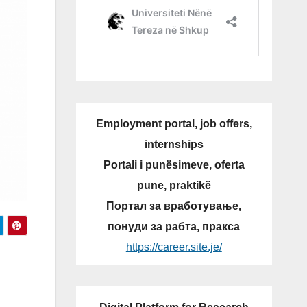
Employment portal, job offers,
internships
Portali i punësimeve, oferta
pune, praktikë
Портал за вработување,
понуди за рабта, пракса
https://career.site.je/