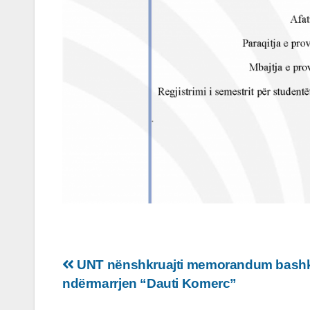
Lëvizje
UNT nënshkruajti memorandum bash
ndërmarrjen “Dauti Komerc”
te