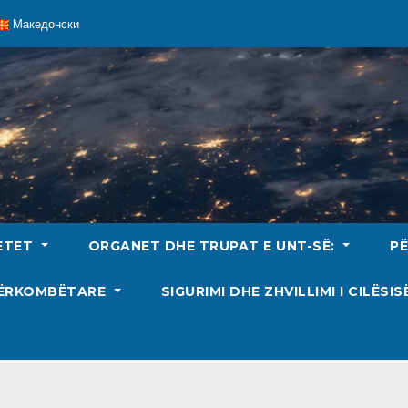
Македонски
ETET
ORGANET DHE TRUPAT E UNT-SË:
P
DËRKOMBËTARE
SIGURIMI DHE ZHVILLIMI I CILËSI