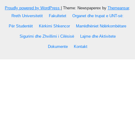
Proudly powered by WordPress
|
Theme: Newspaperex by
Themeansar
.
Rreth Universitetit
Fakultetet
Organet dhe trupat e UNT-së:
Për Studentët
Kërkimi Shkencor
Marrëdhëniet Ndërkombëtare
Sigurimi dhe Zhvillimi i Cilësisë
Lajme dhe Aktivitete
Dokumente
Kontakt