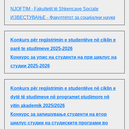
NJOFTIM - Fakultetit të Shkencave Sociale
ИЗВЕСТУВАЊЕ - Факултетот за социјални науки
Konkurs për regjistrimin e studentëve në ciklin e
parë te studimeve 2025-2026
Конкурс за упис на студенти на прв циклус на
студии 2025-2026
Konkurs për regjistrimin e studentëve në ciklin e
dytë të studimeve në programet studimore në
vitin akademik 2025/2026
Конкурс за запишување студенти на втор
циклус студии на студиските програми во