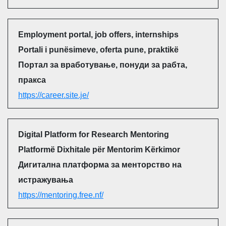
Employment portal, job offers, internships
Portali i punësimeve, oferta pune, praktikë
Портал за вработување, понуди за рабта,
пракса
https://career.site.je/
Digital Platform for Research Mentoring
Platformë Dixhitale për Mentorim Kërkimor
Дигитална платформа за менторство на
истражувања
https://mentoring.free.nf/