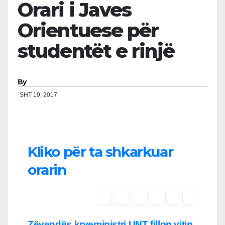
Orari i Javes
Orientuese për
studentët e rinjë
By
SHT 19, 2017
Kliko për ta shkarkuar
orarin
Zëvendës kryeministri
UNT fillon vitin