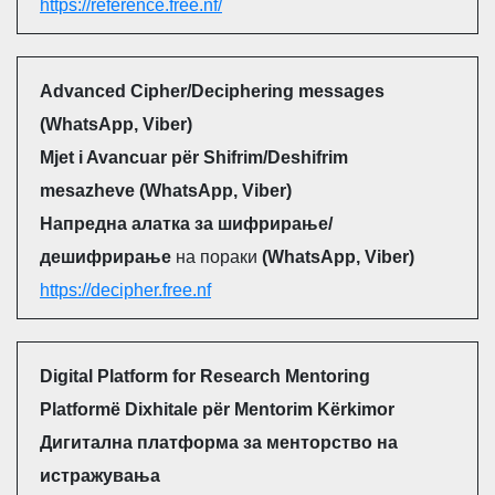
https://reference.free.nf/
Advanced Cipher/Deciphering messages
(WhatsApp, Viber)
Mjet i Avancuar për Shifrim/Deshifrim
mesazheve (WhatsApp, Viber)
Напредна алатка за шифрирање/
дешифрирање
на пораки
(WhatsApp, Viber)
https://decipher.free.nf
Digital Platform for Research Mentoring
Platformë Dixhitale për Mentorim Kërkimor
Дигитална платформа за менторство на
истражувања