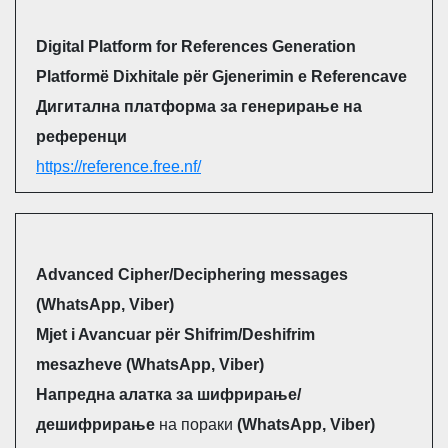
Digital Platform for References Generation
Platformë Dixhitale për Gjenerimin e Referencave
Дигитална платформа за генерирање на
референци
https://reference.free.nf/
Advanced Cipher/Deciphering messages
(WhatsApp, Viber)
Mjet i Avancuar për Shifrim/Deshifrim
mesazheve (WhatsApp, Viber)
Напредна алатка за шифрирање/
дешифрирање
на пораки
(WhatsApp, Viber)