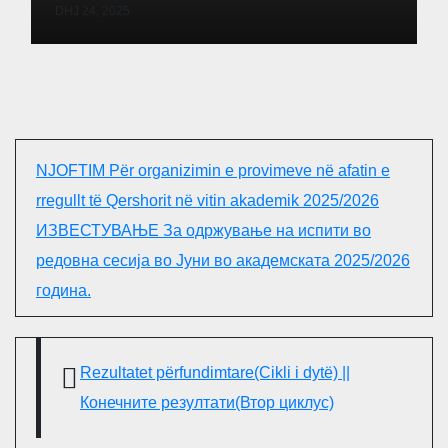
DHJ 24, 2025
NJOFTIM Për organizimin e provimeve në afatin e
rregullt të Qershorit në vitin akademik 2025/2026
ИЗВЕСТУВАЊЕ За одржување на испити во
редовна сесија во Јуни во академската 2025/2026
година.
Rezultatet përfundimtare(Cikli i dytë) ||
Конечните резултати(Втор циклус)