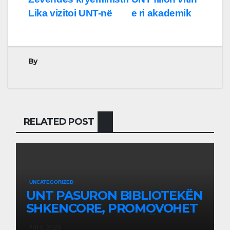
Lëvizje
Lika vizitoi UNT-në
e ri akademik
te
postimet
By
RELATED POST
UNCATEGORIZED
UNT PASURON BIBLIOTEKËN
SHKENCORE, PROMOVOHET
LIBRI SHKENCAT E TË
PRI 8, 2026