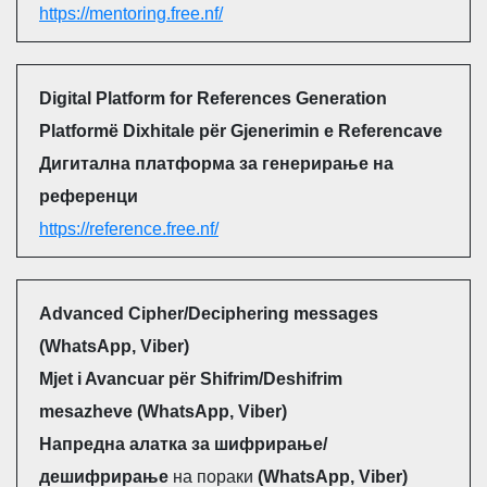
https://mentoring.free.nf/
Digital Platform for References Generation
Platformë Dixhitale për Gjenerimin e Referencave
Дигитална платформа за генерирање на
референци
https://reference.free.nf/
Advanced Cipher/Deciphering messages
(WhatsApp, Viber)
Mjet i Avancuar për Shifrim/Deshifrim
mesazheve (WhatsApp, Viber)
Напредна алатка за шифрирање/
дешифрирање
на пораки
(WhatsApp, Viber)