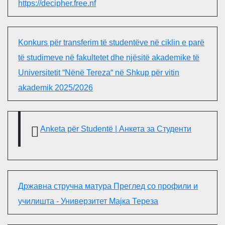
https://decipher.free.nf
Konkurs për transferim të studentëve në ciklin e parë
të studimeve në fakultetet dhe njësitë akademike të
Universitetit “Nënë Tereza“ në Shkup për vitin
akademik 2025/2026
Anketa për Studentë | Анкета за Студенти
Државна стручна матура Преглед со профили и
училишта - Универзитет Мајка Тереза