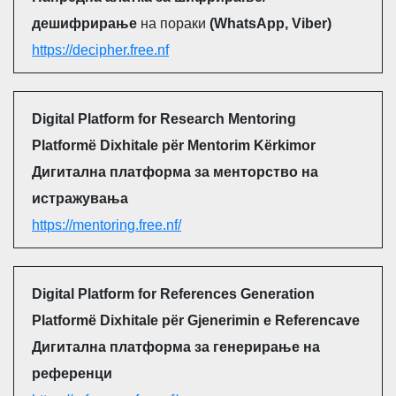
дешифрирање
на пораки
(WhatsApp, Viber)
https://decipher.free.nf
Digital Platform for Research Mentoring
Platformë Dixhitale për Mentorim Kërkimor
Дигитална платформа за менторство на
истражувања
https://mentoring.free.nf/
Digital Platform for References Generation
Platformë Dixhitale për Gjenerimin e Referencave
Дигитална платформа за генерирање на
референци