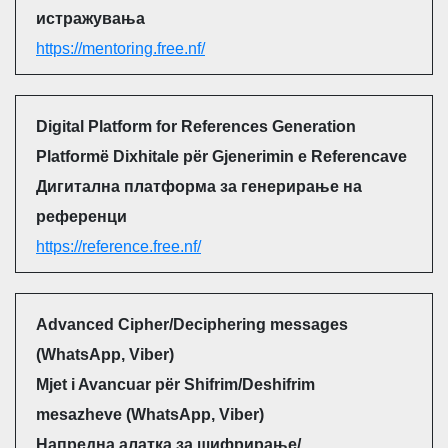
истражувања
https://mentoring.free.nf/
Digital Platform for References Generation
Platformë Dixhitale për Gjenerimin e Referencave
Дигитална платформа за генерирање на
референци
https://reference.free.nf/
Advanced Cipher/Deciphering messages
(WhatsApp, Viber)
Mjet i Avancuar për Shifrim/Deshifrim
mesazheve (WhatsApp, Viber)
Напредна алатка за шифрирање/