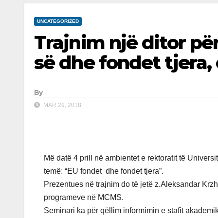
UNCATEGORIZED
Trajnim një ditor pë
së dhe fondet tjera
By
MAR 29, 2018
Më datë 4 prill në ambientet e rektoratit të Univer
temë: “EU fondet dhe fondet tjera”.
Prezentues në trajnim do të jetë z.Aleksandar Krz
programeve në MCMS.
Seminari ka për qëllim informimin e stafit akademik