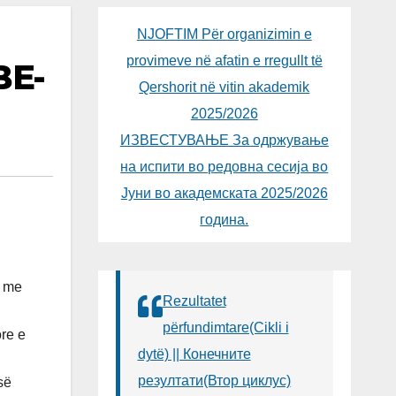
NJOFTIM Për organizimin e
provimeve në afatin e rregullt të
BE-
Qershorit në vitin akademik
2025/2026
ИЗВЕСТУВАЊЕ За одржување
на испити во редовна сесија во
Јуни во академската 2025/2026
година.
r me
Rezultatet
përfundimtare(Cikli i
ore e
dytë) || Конечните
резултати(Втор циклус)
së