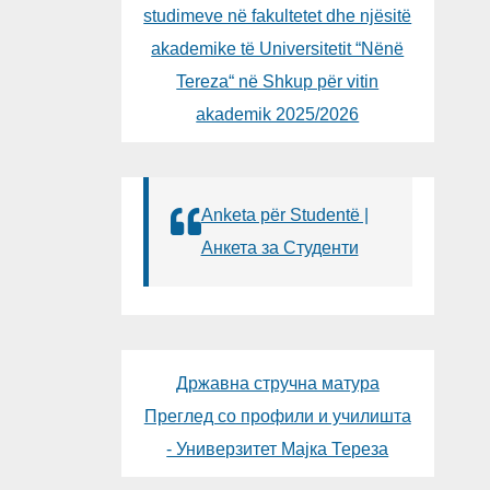
studimeve në fakultetet dhe njësitë
akademike të Universitetit “Nënë
Tereza“ në Shkup për vitin
akademik 2025/2026
Anketa për Studentë |
Анкета за Студенти
Државна стручна матура
Преглед со профили и училишта
- Универзитет Мајка Тереза