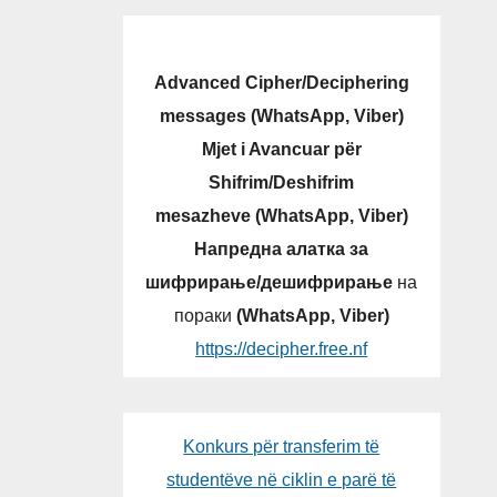
Advanced Cipher/Deciphering
messages (WhatsApp, Viber)
Mjet i Avancuar për
Shifrim/Deshifrim
mesazheve (WhatsApp, Viber)
Напредна алатка за
шифрирање/дешифрирање
на
пораки
(WhatsApp, Viber)
https://decipher.free.nf
Konkurs për transferim të
studentëve në ciklin e parë të