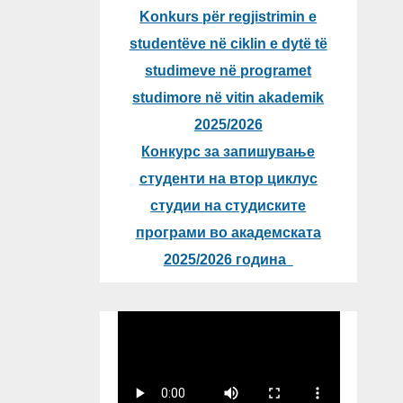
Konkurs për regjistrimin e
studentëve në ciklin e dytë të
studimeve në programet
studimore në vitin akademik
2025/2026
Конкурс за запишување
студенти на втор циклус
студии на студиските
програми во академската
2025/2026 година