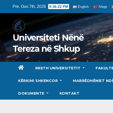
Skip
Pre. Gus 7th, 2026
9:36:23 PM
English
Shqip
to
content
Universiteti Nënë
Tereza në Shkup
RRETH UNIVERSITETIT
FAKULT
KËRKIMI SHKENCOR
MARRËDHËNIET N
DOKUMENTE
KONTAKT