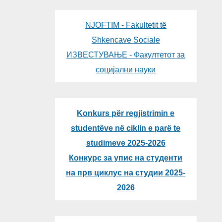
NJOFTIM - Fakultetit të
Shkencave Sociale
ИЗВЕСТУВАЊЕ - Факултетот за
социјални науки
Konkurs për regjistrimin e
studentëve në ciklin e parë te
studimeve 2025-2026
Конкурс за упис на студенти
на прв циклус на студии 2025-
2026