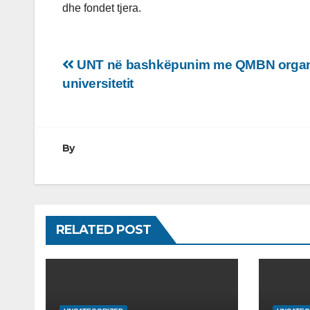
dhe fondet tjera.
Lëvizje
UNT në bashkëpunim me QMBN organizo
universitetit
te
postimet
By
RELATED POST