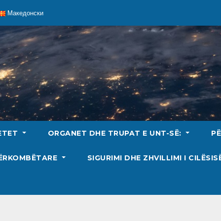
Македонски
ETET
ORGANET DHE TRUPAT E UNT-SË:
P
DËRKOMBËTARE
SIGURIMI DHE ZHVILLIMI I CILËSI