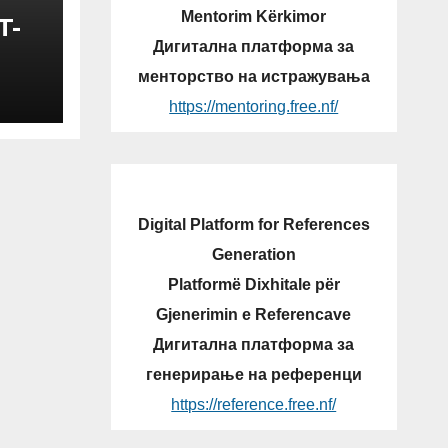
Mentorim Kërkimor
T-
Дигитална платформа за
N
менторство на истражувања
https://mentoring.free.nf/
V-
Digital Platform for References
Generation
Platformë Dixhitale për
Gjenerimin e Referencave
Дигитална платформа за
генерирање на референци
https://reference.free.nf/