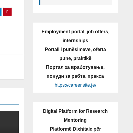
Employment portal, job offers,
internships
Portali i punësimeve, oferta
pune, praktikë
Портал за вработување,
понуди за рабта, пракса
https://career.site.je/
Digital Platform for Research
Mentoring
Platformë Dixhitale për