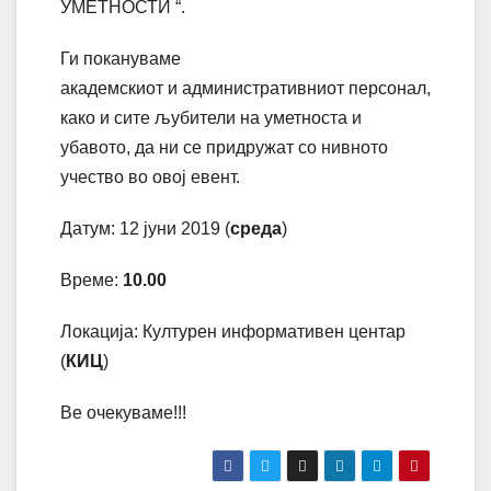
УМЕТНОСТИ “.
Ги покануваме
академскиот
и
административниот персонал
,
како
и сите љубители на уметноста и
убав
ото,
да ни се придружат со нивното
учество во овој
евент.
Датум: 12 јуни 2019 (
среда
)
Време:
10.00
Локација: Културен информативен центар
(
КИЦ
)
Ве
очекуваме
!!!