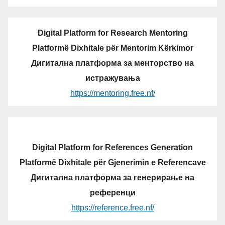
Digital Platform for Research Mentoring
Platformë Dixhitale për Mentorim Kërkimor
Дигитална платформа за менторство на
истражувања
https://mentoring.free.nf/
Digital Platform for References Generation
Platformë Dixhitale për Gjenerimin e Referencave
Дигитална платформа за генерирање на
референци
https://reference.free.nf/