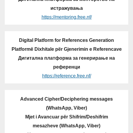
истражувања
https://mentoring.free.nf/
Digital Platform for References Generation
Platformë Dixhitale për Gjenerimin e Referencave
Дигитална платформа за генерирање на
референци
https://reference.free.nf/
Advanced Cipher/Deciphering messages
(WhatsApp, Viber)
Mjet i Avancuar për Shifrim/Deshifrim
mesazheve (WhatsApp, Viber)