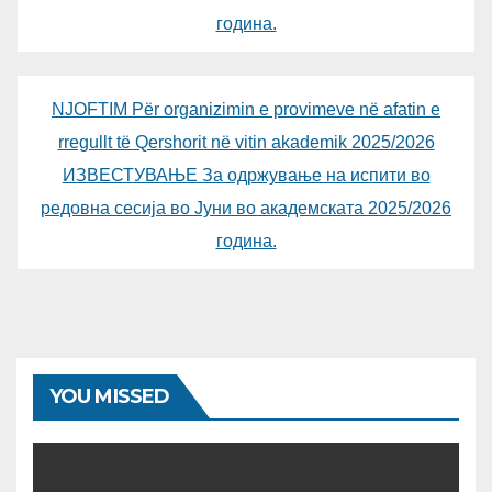
година.
NJOFTIM Për organizimin e provimeve në afatin e
rregullt të Qershorit në vitin akademik 2025/2026
ИЗВЕСТУВАЊЕ За одржување на испити во
редовна сесија во Јуни во академската 2025/2026
година.
YOU MISSED