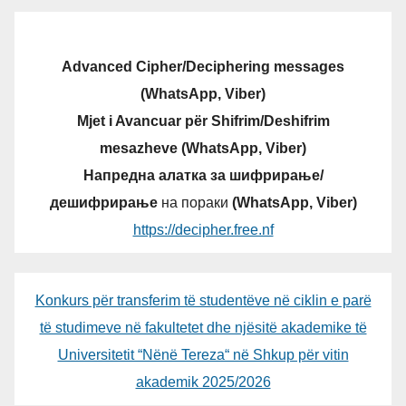
Advanced Cipher/Deciphering messages
(WhatsApp, Viber)
Mjet i Avancuar për Shifrim/Deshifrim
mesazheve (WhatsApp, Viber)
Напредна алатка за шифрирање/
дешифрирање
на пораки
(WhatsApp, Viber)
https://decipher.free.nf
Konkurs për transferim të studentëve në ciklin e parë
të studimeve në fakultetet dhe njësitë akademike të
Universitetit “Nënë Tereza“ në Shkup për vitin
akademik 2025/2026