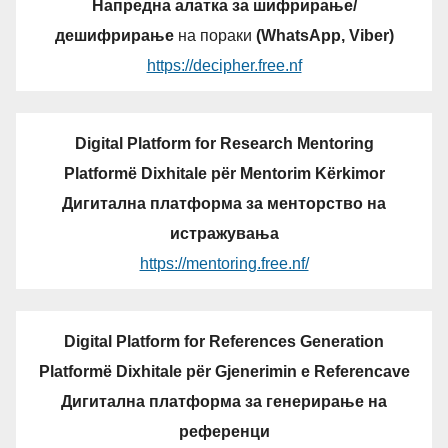
Напредна алатка за шифрирање/
дешифрирање
на пораки
(WhatsApp, Viber)
https://decipher.free.nf
Digital Platform for Research Mentoring
Platformë Dixhitale për Mentorim Kërkimor
Дигитална платформа за менторство на
истражувања
https://mentoring.free.nf/
Digital Platform for References Generation
Platformë Dixhitale për Gjenerimin e Referencave
Дигитална платформа за генерирање на
референци