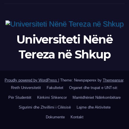
Universiteti Nënë
Tereza në Shkup
Proudly powered by WordPress
|
Theme: Newspaperex by
Themeansar
.
Rreth Universitetit
Fakultetet
Organet dhe trupat e UNT-së:
Për Studentët
Kërkimi Shkencor
Marrëdhëniet Ndërkombëtare
Sigurimi dhe Zhvillimi i Cilësisë
Lajme dhe Aktivitete
Dokumente
Kontakt