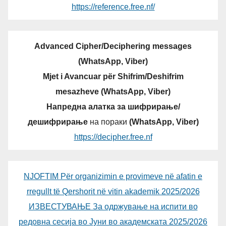
https://reference.free.nf/
Advanced Cipher/Deciphering messages
(WhatsApp, Viber)
Mjet i Avancuar për Shifrim/Deshifrim
mesazheve (WhatsApp, Viber)
Напредна алатка за шифрирање/
дешифрирање
на пораки
(WhatsApp, Viber)
https://decipher.free.nf
NJOFTIM Për organizimin e provimeve në afatin e
rregullt të Qershorit në vitin akademik 2025/2026
ИЗВЕСТУВАЊЕ За одржување на испити во
редовна сесија во Јуни во академската 2025/2026