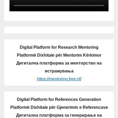
Digital Platform for Research Mentoring
Platformë Dixhitale për Mentorim Kërkimor
Дигитална платформа за менторство на
истражувања
https://mentoring.free.nf/
Digital Platform for References Generation
Platformë Dixhitale për Gjenerimin e Referencave
Дигитална платформа за генерирање на