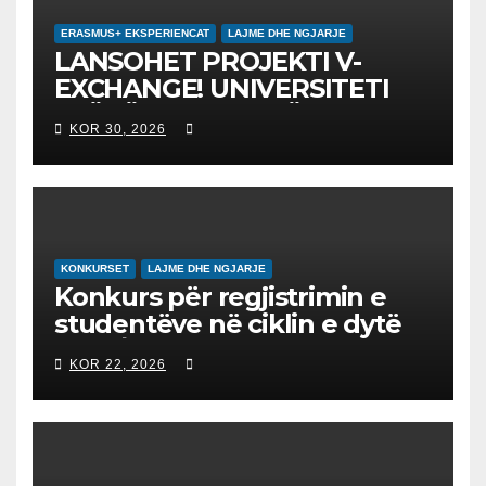
ERASMUS+ EKSPERIENCAT
LAJME DHE NGJARJE
LANSOHET PROJEKTI V-
EXCHANGE! UNIVERSITETI
“NËNË TEREZA” NË SHKUP
KOR 30, 2026
UDHËHEQ NISMËN
NDËRKOMBËTARE PËR
EDUKIMIN DIGJITAL DHE
QYTETARINË GLOBALE
KONKURSET
LAJME DHE NGJARJE
Konkurs për regjistrimin e
studentëve në ciklin e dytë
2026/2027 – Конкурс за
KOR 22, 2026
запишување на студенти
на втор циклус студии за
2026/2027