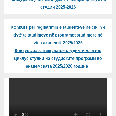
студии 2025-2026
Konkurs për regjistrimin e studentëve në ciklin e
dytë të studimeve në programet studimore në
vitin akademik 2025/2026
Конкурс за запишување студенти на втор
циклус студии на студиските програми во
академската 2025/2026 година