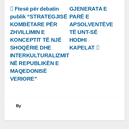
Lëvizje
Ftesë për debatin
GJENERATA E
publik “STRATEGJISË
PARË E
te
KOMBËTARE PËR
APSOLVENTËVE
postimet
ZHVILLIMIN E
TË UNT-SË
KONCEPTIT TË NJË
HODHI
SHOQËRIE DHE
KAPELAT
INTERKULTURALIZMIT
NË REPUBLIKËN E
MAQEDONISË
VERIORE”
By