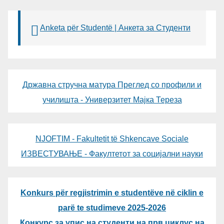
Anketa për Studentë | Анкета за Студенти
Државна стручна матура Преглед со профили и
училишта - Универзитет Мајка Тереза
NJOFTIM - Fakultetit të Shkencave Sociale
ИЗВЕСТУВАЊЕ - Факултетот за социјални науки
Konkurs për regjistrimin e studentëve në ciklin e
parë te studimeve 2025-2026
Конкурс за упис на студенти на прв циклус на