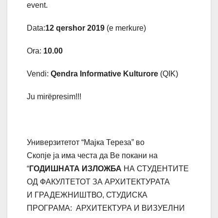
event.
Data
:
12 qershor 2019
(e merkure)
Ora:
10.00
Vendi:
Qendra Informative Kulturore
(QIK)
Ju mirëpresim!!!
Универзитетот “Мајка Тереза” во
Скопје
ја
има чест
а
да Ве покани на
“
ГОДИ
Ш
НАТА ИЗЛОЖБА
НА
СТУДЕНТИТЕ
ОД ФАКУЛТЕТОТ ЗА
АРХИТЕКТУРАТА
И
ГРАДЕЖНИШТВО
, СТУДИСКА
ПРОГРАМА: АРХИТЕКТУРА И ВИЗУЕЛНИ