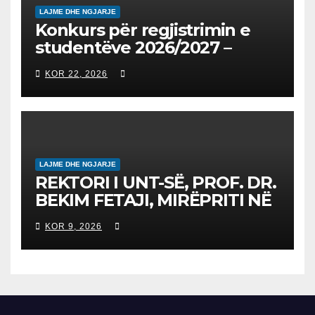
LAJME DHE NGJARJE
Konkurs për regjistrimin e
studentëve 2026/2027 –
Конкурс за запишување на
KOR 22, 2026
студенти за 2026/2027
LAJME DHE NGJARJE
REKTORI I UNT-SË, PROF. DR.
BEKIM FETAJI, MIRËPRITI NË
TAKIM ZYRTAR DREJTORIN E
KOR 9, 2026
SH.A MEPSO, DR. BURIM
LATIFIN