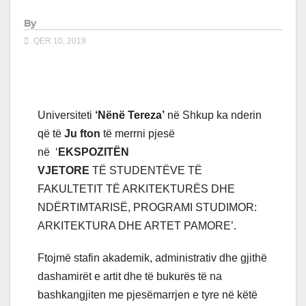
By
QER 10, 2019
Universiteti
‘Nënë Tereza’
në Shkup ka nderin
që të
Ju fton
të merrni pjesë
në ‘
EKSPOZITËN
VJETORE
TË
STUDENTËVE TË
FAKULTETIT TË ARKITEKTURËS DHE
NDËRTIMTARISË, PROGRAMI STUDIMOR:
ARKITEKTURA DHE ARTET PAMORE’.
Ftojm
ë stafin akademik, administrativ dhe gjithë
dashamirët e artit dhe të bukurës të na
bashkangjiten me pjesëmarrjen e tyre në këtë