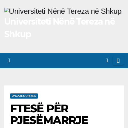
Skip
to
Universiteti Nënë Tereza në
content
Shkup
UNCATEGORIZED
FTESË PËR
PJESËMARRJE