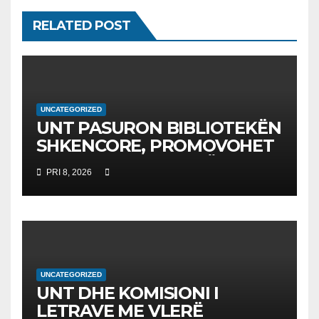
RELATED POST
UNCATEGORIZED
UNT PASURON BIBLIOTEKËN
SHKENCORE, PROMOVOHET
LIBRI SHKENCAT E TË
PRI 8, 2026
DHËNAVE, NGA PROF. DR.
BEKIM FETAJI
UNCATEGORIZED
UNT DHE KOMISIONI I
LETRAVE ME VLERË