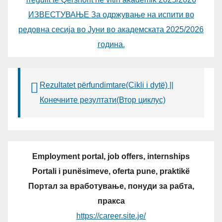
ИЗВЕСТУВАЊЕ За одржување на испити во
редовна сесија во Јуни во академската 2025/2026
година.
Rezultatet përfundimtare(Cikli i dytë) ||
Конечните резултати(Втор циклус)
Employment portal, job offers, internships
Portali i punësimeve, oferta pune, praktikë
Портал за вработување, понуди за рабта,
пракса
https://career.site.je/