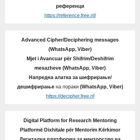
референци
https://reference.free.nf/
Advanced Cipher/Deciphering messages
(WhatsApp, Viber)
Mjet i Avancuar për Shifrim/Deshifrim
mesazheve (WhatsApp, Viber)
Напредна алатка за шифрирање/
дешифрирање
на пораки
(WhatsApp, Viber)
https://decipher.free.nf
Digital Platform for Research Mentoring
Platformë Dixhitale për Mentorim Kërkimor
Дигитална платформа за менторство на