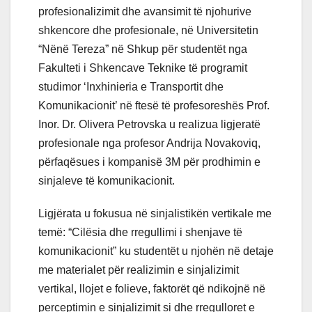
profesionalizimit dhe avansimit të njohurive
shkencore dhe profesionale, në Universitetin
“Nënë Tereza” në Shkup për studentët nga
Fakulteti i Shkencave Teknike të programit
studimor ‘Inxhinieria e Transportit dhe
Komunikacionit’ në ftesë të profesoreshës Prof.
Inor. Dr. Olivera Petrovska u realizua ligjeratë
profesionale nga profesor Andrija Novakoviq,
përfaqësues i kompanisë 3M për prodhimin e
sinjaleve të komunikacionit.
Ligjërata u fokusua në sinjalistikën vertikale me
temë: “Cilësia dhe rregullimi i shenjave të
komunikacionit” ku studentët u njohën në detaje
me materialet për realizimin e sinjalizimit
vertikal, llojet e folieve, faktorët që ndikojnë në
perceptimin e sinjalizimit si dhe rregulloret e