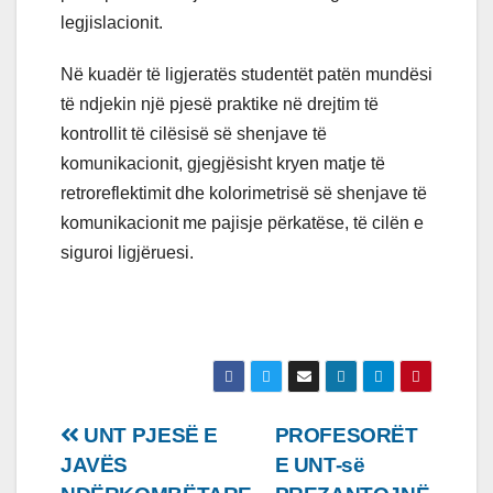
legjislacionit.
Në kuadër të ligjeratës studentët patën mundësi
të ndjekin një pjesë praktike në drejtim të
kontrollit të cilësisë së shenjave të
komunikacionit, gjegjësisht kryen matje të
retroreflektimit dhe kolorimetrisë së shenjave të
komunikacionit me pajisje përkatëse, të cilën e
siguroi ligjëruesi.
Lëvizje
UNT PJESË E
PROFESORËT
JAVËS
E UNT-së
te