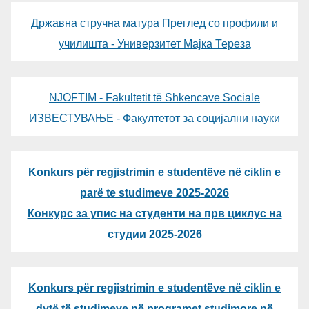
Државна стручна матура Преглед со профили и
училишта - Универзитет Мајка Тереза
NJOFTIM - Fakultetit të Shkencave Sociale
ИЗВЕСТУВАЊЕ - Факултетот за социјални науки
Konkurs për regjistrimin e studentëve në ciklin e
parë te studimeve 2025-2026
Конкурс за упис на студенти на прв циклус на
студии 2025-2026
Konkurs për regjistrimin e studentëve në ciklin e
dytë të studimeve në programet studimore në