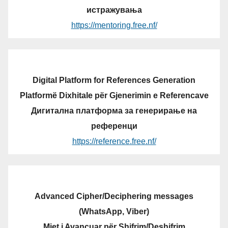
истражувања
https://mentoring.free.nf/
Digital Platform for References Generation
Platformë Dixhitale për Gjenerimin e Referencave
Дигитална платформа за генерирање на
референци
https://reference.free.nf/
Advanced Cipher/Deciphering messages
(WhatsApp, Viber)
Mjet i Avancuar për Shifrim/Deshifrim