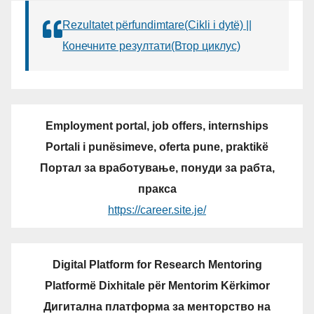
Rezultatet përfundimtare(Cikli i dytë) ||
Конечните резултати(Втор циклус)
Employment portal, job offers, internships
Portali i punësimeve, oferta pune, praktikë
Портал за вработување, понуди за рабта,
пракса
https://career.site.je/
Digital Platform for Research Mentoring
Platformë Dixhitale për Mentorim Kërkimor
Дигитална платформа за менторство на