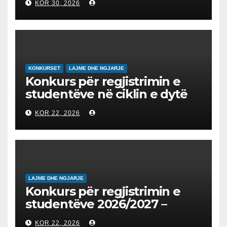
KOR 30, 2026
UDHËHEQ NISMËN
NDËRKOMBËTARE PËR
EDUKIMIN DIGJITAL DHE
QYTETARINË GLOBALE
KONKURSET
LAJME DHE NGJARJE
Konkurs për regjistrimin e
studentëve në ciklin e dytë
2026/2027 – Конкурс за
KOR 22, 2026
запишување на студенти
на втор циклус студии за
2026/2027
LAJME DHE NGJARJE
Konkurs për regjistrimin e
studentëve 2026/2027 –
Конкурс за запишување на
KOR 22, 2026