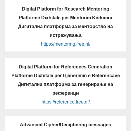
Digital Platform for Research Mentoring
Platformë Dixhitale për Mentorim Kërkimor
Дигитална платформа за менторство на
истражувања
https://mentoring.free.nf/
Digital Platform for References Generation
Platformë Dixhitale për Gjenerimin e Referencave
Дигитална платформа за генерирање на
референци
https://reference.free.nf/
Advanced Cipher/Deciphering messages