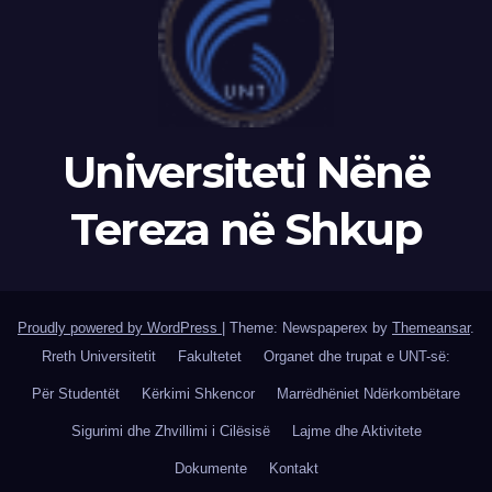
Universiteti Nënë
Tereza në Shkup
Proudly powered by WordPress
|
Theme: Newspaperex by
Themeansar
.
Rreth Universitetit
Fakultetet
Organet dhe trupat e UNT-së:
Për Studentët
Kërkimi Shkencor
Marrëdhëniet Ndërkombëtare
Sigurimi dhe Zhvillimi i Cilësisë
Lajme dhe Aktivitete
Dokumente
Kontakt