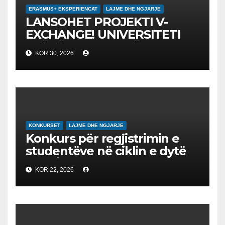
ERASMUS+ EKSPERIENCAT
LAJME DHE NGJARJE
LANSOHET PROJEKTI V-
EXCHANGE! UNIVERSITETI
“NËNË TEREZA” NË SHKUP
KOR 30, 2026
UDHËHEQ NISMËN
NDËRKOMBËTARE PËR
EDUKIMIN DIGJITAL DHE
QYTETARINË GLOBALE
KONKURSET
LAJME DHE NGJARJE
Konkurs për regjistrimin e
studentëve në ciklin e dytë
2026/2027 – Конкурс за
KOR 22, 2026
запишување на студенти
на втор циклус студии за
2026/2027