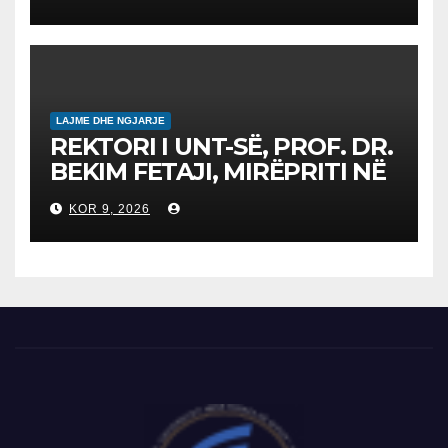
студенти за 2026/2027
LAJME DHE NGJARJE
REKTORI I UNT-SË, PROF. DR.
BEKIM FETAJI, MIRËPRITI NË
TAKIM ZYRTAR DREJTORIN E
KOR 9, 2026
SH.A MEPSO, DR. BURIM
LATIFIN