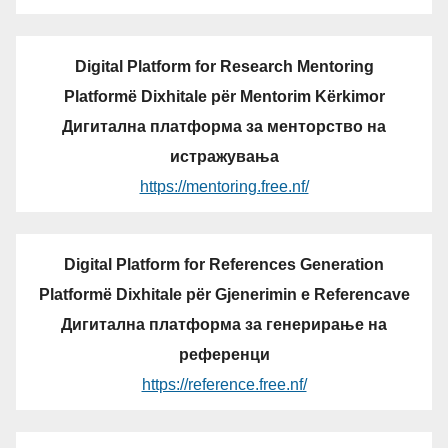
Digital Platform for Research Mentoring
Platformë Dixhitale për Mentorim Kërkimor
Дигитална платформа за менторство на
истражувања
https://mentoring.free.nf/
Digital Platform for References Generation
Platformë Dixhitale për Gjenerimin e Referencave
Дигитална платформа за генерирање на
референци
https://reference.free.nf/