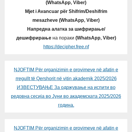
(WhatsApp, Viber)
Mjet i Avancuar për Shifrim/Deshifrim
mesazheve (WhatsApp, Viber)
Напредна алатка за шифрирање/
дешифрирање
на пораки
(WhatsApp, Viber)
https://decipher.free.nf
NJOFTIM Për organizimin e provimeve në afatin e
rregullt të Qershorit në vitin akademik 2025/2026
ИЗВЕСТУВАЊЕ За одржување на испити во
редовна сесија во Јуни во академската 2025/2026
година.
NJOFTIM Për organizimin e provimeve në afatin e