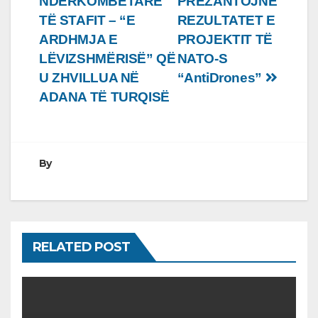
NDËRKOMBËTARE
PREZANTOJNË
postimet
TË STAFIT – “E
REZULTATET E
ARDHMJA E
PROJEKTIT TË
LËVIZSHMËRISË” QË
NATO-S
U ZHVILLUA NË
“AntiDrones”
ADANA TË TURQISË
By
RELATED POST