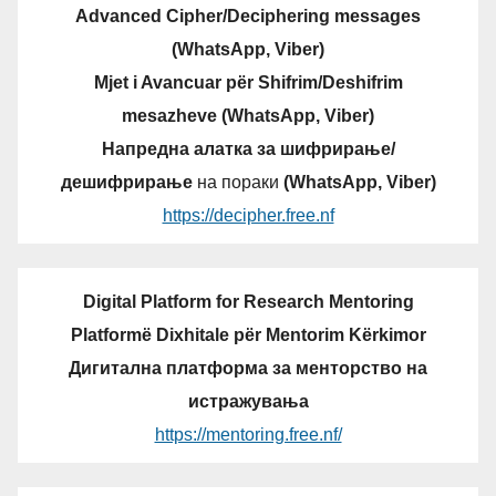
Advanced Cipher/Deciphering messages
(WhatsApp, Viber)
Mjet i Avancuar për Shifrim/Deshifrim
mesazheve (WhatsApp, Viber)
Напредна алатка за шифрирање/
дешифрирање
на пораки
(WhatsApp, Viber)
https://decipher.free.nf
Digital Platform for Research Mentoring
Platformë Dixhitale për Mentorim Kërkimor
Дигитална платформа за менторство на
истражувања
https://mentoring.free.nf/