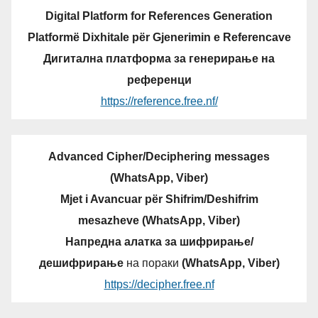
Digital Platform for References Generation
Platformë Dixhitale për Gjenerimin e Referencave
Дигитална платформа за генерирање на
референци
https://reference.free.nf/
Advanced Cipher/Deciphering messages
(WhatsApp, Viber)
Mjet i Avancuar për Shifrim/Deshifrim
mesazheve (WhatsApp, Viber)
Напредна алатка за шифрирање/
дешифрирање
на пораки
(WhatsApp, Viber)
https://decipher.free.nf