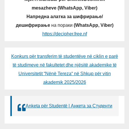
mesazheve (WhatsApp, Viber)
Напредна алатка за шифрирање/
дешифрирање
на пораки
(WhatsApp, Viber)
https://decipher.free.nf
Konkurs për transferim të studentëve në ciklin e parë
të studimeve në fakultetet dhe njësitë akademike të
Universitetit “Nënë Tereza“ në Shkup për vitin
akademik 2025/2026
Anketa për Studentë | Анкета за Студенти