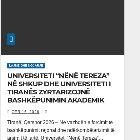
LAJME DHE NGJARJE
UNIVERSITETI “NËNË TEREZA”
NË SHKUP DHE UNIVERSITETI I
TIRANËS ZYRTARIZOJNË
BASHKËPUNIMIN AKADEMIK
QER 16, 2026
Tiranë, Qershor 2026 – Në vazhdën e forcimit të
bashkëpunimit rajonal dhe ndërkombëtarizimit të
arsimit të lartë, Universiteti “Nënë Tereza”…