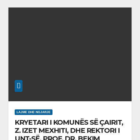
LAJME DHE NGJARJE
KRYETARI I KOMUNËS SË ÇAIRIT,
Z. IZET MEXHITI, DHE REKTORI I
UNT-SË, PROF. DR. BEKIM