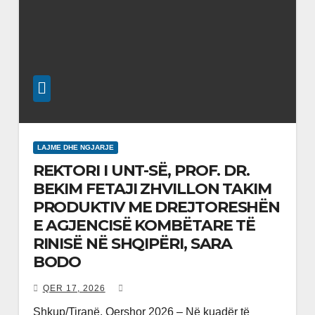
LAJME DHE NGJARJE
REKTORI I UNT-SË, PROF. DR.
BEKIM FETAJI ZHVILLON TAKIM
PRODUKTIV ME DREJTORESHËN
E AGJENCISË KOMBËTARE TË
RINISË NË SHQIPËRI, SARA
BODO
QER 17, 2026
Shkup/Tiranë, Qershor 2026 – Në kuadër të