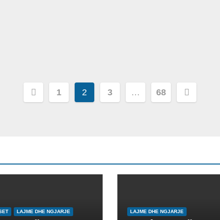
Lëvizje
1
2
3
…
68
te
postimet
SET
LAJME DHE NGJARJE
LAJME DHE NGJARJE