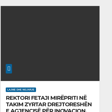
LAJME DHE NGJARJE
REKTORI FETAJI MIRËPRITI NË
TAKIM ZYRTAR DREJTORESHËN
E AGJENCISË PËR INOVACION,