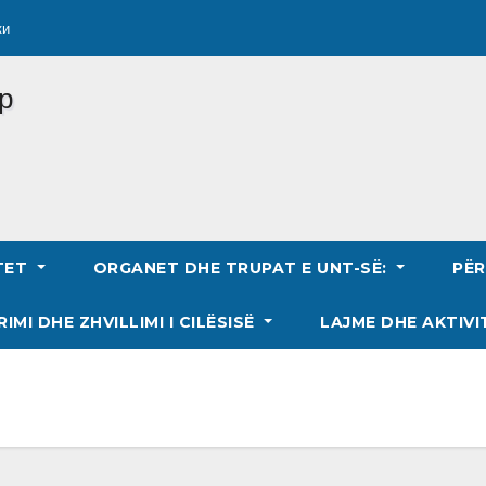
ки
TET
ORGANET DHE TRUPAT E UNT-SË:
PË
RIMI DHE ZHVILLIMI I CILËSISË
LAJME DHE AKTIVI