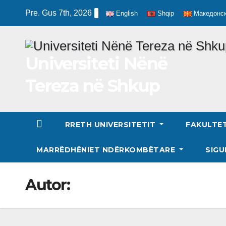
Skip
Pre. Gus 7th, 2026
English
Shqip
Македонс
to
content
Universiteti Nënë
Tereza në Shkup
RRETH UNIVERSITETIT
FAKULTE
MARRËDHËNIET NDËRKOMBËTARE
SIGU
Autor: