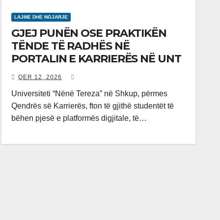
LAJME DHE NGJARJE
GJEJ PUNËN OSE PRAKTIKËN
TËNDE TË RADHËS NË
PORTALIN E KARRIERËS NË UNT
QER 12, 2026
Universiteti “Nënë Tereza” në Shkup, përmes
Qendrës së Karrierës, fton të gjithë studentët të
bëhen pjesë e platformës digjitale, të…