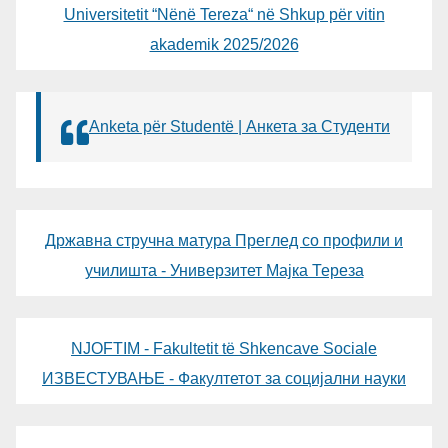
Universitetit “Nënë Tereza“ në Shkup për vitin
akademik 2025/2026
Anketa për Studentë | Анкета за Студенти
Државна стручна матура Преглед со профили и
училишта - Универзитет Мајка Тереза
NJOFTIM - Fakultetit të Shkencave Sociale
ИЗВЕСТУВАЊЕ - Факултетот за социјални науки