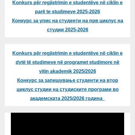
Konkurs për regjistrimin e studentëve në ciklin e
parë te studimeve 2025-2026
Конкурс за упис на студенти на прв циклус на
студии 2025-2026
Konkurs për regjistrimin e studentëve në ciklin e
dytë të studimeve në programet studimore në
vitin akademik 2025/2026
Конкурс за запишување студенти на втор
циклус студии на студиските програми во
академската 2025/2026 година