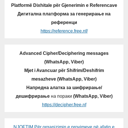
Platformë Dixhitale për Gjenerimin e Referencave
Дигитална платформа за генерирање на
референци
https://reference.free.nf/
Advanced Cipher/Deciphering messages
(WhatsApp, Viber)
Mjet i Avancuar për Shifrim/Deshifrim
mesazheve (WhatsApp, Viber)
Напредна алатка за шифрирање/
дешифрирање
на пораки
(WhatsApp, Viber)
https://decipher.free.nf
NJOFTIM Për organizimin e provimeve në afatin e