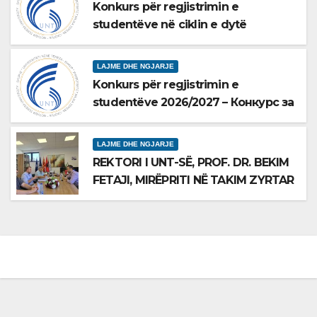
Konkurs për regjistrimin e
GLOBALE
studentëve në ciklin e dytë
2026/2027 – Конкурс за
запишување на студенти на втор
LAJME DHE NGJARJE
циклус студии за 2026/2027
Konkurs për regjistrimin e
studentëve 2026/2027 – Конкурс за
запишување на студенти за
2026/2027
LAJME DHE NGJARJE
REKTORI I UNT-SË, PROF. DR. BEKIM
FETAJI, MIRËPRITI NË TAKIM ZYRTAR
DREJTORIN E SH.A MEPSO, DR.
BURIM LATIFIN