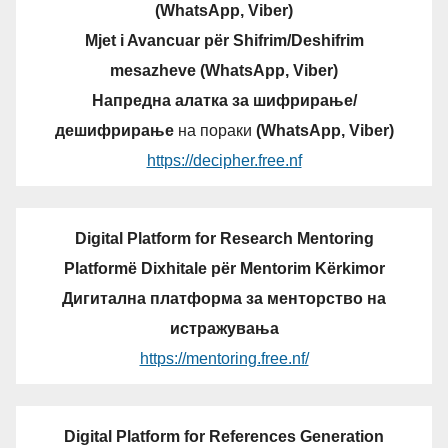
(WhatsApp, Viber)
Mjet i Avancuar për Shifrim/Deshifrim
mesazheve (WhatsApp, Viber)
Напредна алатка за шифрирање/
дешифрирање
на пораки
(WhatsApp, Viber)
https://decipher.free.nf
Digital Platform for Research Mentoring
Platformë Dixhitale për Mentorim Kërkimor
Дигитална платформа за менторство на
истражувања
https://mentoring.free.nf/
Digital Platform for References Generation