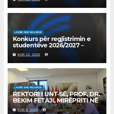
запишување на студенти
на втор циклус студии за
2026/2027
LAJME DHE NGJARJE
Konkurs për regjistrimin e
studentëve 2026/2027 –
Конкурс за запишување на
KOR 22, 2026
студенти за 2026/2027
LAJME DHE NGJARJE
REKTORI I UNT-SË, PROF. DR.
BEKIM FETAJI, MIRËPRITI NË
TAKIM ZYRTAR DREJTORIN E
KOR 9, 2026
SH.A MEPSO, DR. BURIM