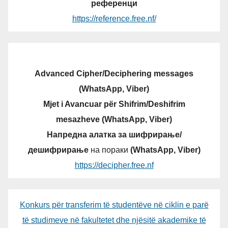
референци
https://reference.free.nf/
Advanced Cipher/Deciphering messages
(WhatsApp, Viber)
Mjet i Avancuar për Shifrim/Deshifrim
mesazheve (WhatsApp, Viber)
Напредна алатка за шифрирање/
дешифрирање
на пораки
(WhatsApp, Viber)
https://decipher.free.nf
Konkurs për transferim të studentëve në ciklin e parë
të studimeve në fakultetet dhe njësitë akademike të