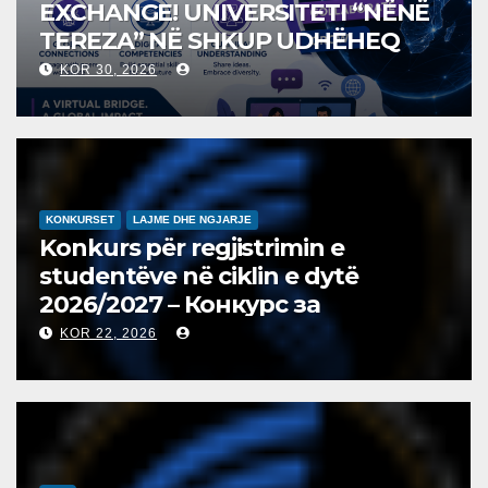
EXCHANGE! UNIVERSITETI “NËNË
TEREZA” NË SHKUP UDHËHEQ
NISMËN NDËRKOMBËTARE PËR
KOR 30, 2026
EDUKIMIN DIGJITAL DHE
QYTETARINË GLOBALE
KONKURSET
LAJME DHE NGJARJE
Konkurs për regjistrimin e
studentëve në ciklin e dytë
2026/2027 – Конкурс за
запишување на студенти на
KOR 22, 2026
втор циклус студии за 2026/2027