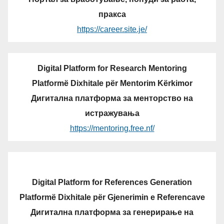
пракса
https://career.site.je/
Digital Platform for Research Mentoring
Platformë Dixhitale për Mentorim Kërkimor
Дигитална платформа за менторство на
истражувања
https://mentoring.free.nf/
Digital Platform for References Generation
Platformë Dixhitale për Gjenerimin e Referencave
Дигитална платформа за генерирање на