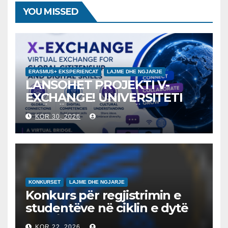
YOU MISSED
ERASMUS+ EKSPERIENCAT
LAJME DHE NGJARJE
LANSOHET PROJEKTI V-
EXCHANGE! UNIVERSITETI
“NËNË TEREZA” NË SHKUP
KOR 30, 2026
UDHËHEQ NISMËN
NDËRKOMBËTARE PËR
EDUKIMIN DIGJITAL DHE
QYTETARINË GLOBALE
KONKURSET
LAJME DHE NGJARJE
Konkurs për regjistrimin e
studentëve në ciklin e dytë
2026/2027 – Конкурс за
KOR 22, 2026