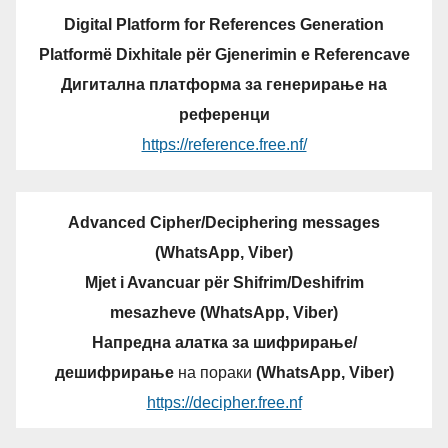
Digital Platform for References Generation
Platformë Dixhitale për Gjenerimin e Referencave
Дигитална платформа за генерирање на
референци
https://reference.free.nf/
Advanced Cipher/Deciphering messages
(WhatsApp, Viber)
Mjet i Avancuar për Shifrim/Deshifrim
mesazheve (WhatsApp, Viber)
Напредна алатка за шифрирање/
дешифрирање
на пораки
(WhatsApp, Viber)
https://decipher.free.nf