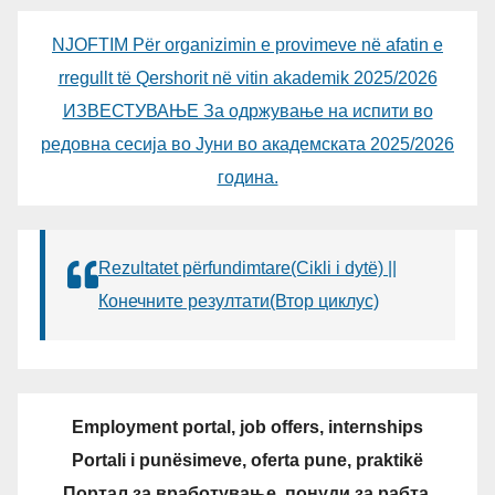
NJOFTIM Për organizimin e provimeve në afatin e
rregullt të Qershorit në vitin akademik 2025/2026
ИЗВЕСТУВАЊЕ За одржување на испити во
редовна сесија во Јуни во академската 2025/2026
година.
Rezultatet përfundimtare(Cikli i dytë) ||
Конечните резултати(Втор циклус)
Employment portal, job offers, internships
Portali i punësimeve, oferta pune, praktikë
Портал за вработување, понуди за рабта,