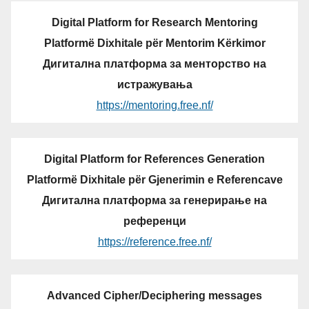
Digital Platform for Research Mentoring
Platformë Dixhitale për Mentorim Kërkimor
Дигитална платформа за менторство на
истражувања
https://mentoring.free.nf/
Digital Platform for References Generation
Platformë Dixhitale për Gjenerimin e Referencave
Дигитална платформа за генерирање на
референци
https://reference.free.nf/
Advanced Cipher/Deciphering messages