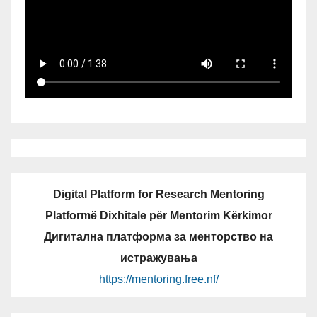
Digital Platform for Research Mentoring
Platformë Dixhitale për Mentorim Kërkimor
Дигитална платформа за менторство на
истражувања
https://mentoring.free.nf/