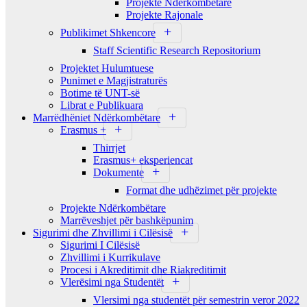
Projekte Ndërkombëtare
Projekte Rajonale
Publikimet Shkencore
Staff Scientific Research Repositorium
Projektet Hulumtuese
Punimet e Magjistraturës
Botime të UNT-së
Librat e Publikuara
Marrëdhëniet Ndërkombëtare
Erasmus +
Thirrjet
Erasmus+ eksperiencat
Dokumente
Format dhe udhëzimet për projekte
Projekte Ndërkombëtare
Marrëveshjet për bashkëpunim
Sigurimi dhe Zhvillimi i Cilësisë
Sigurimi I Cilësisë
Zhvillimi i Kurrikulave
Procesi i Akreditimit dhe Riakreditimit
Vlerësimi nga Studentët
Vlersimi nga studentët për semestrin veror 2022