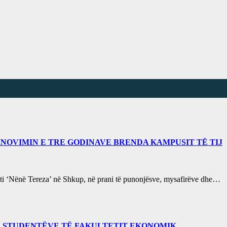
NOVIMIN E TRE GODINAVE BRENDA KAMPUSIT TË TIJ
eti ‘Nënë Tereza’ në Shkup, në prani të punonjësve, mysafirëve dhe…
A STUDENTËVE TË FAKULTETIT EKONOMIK