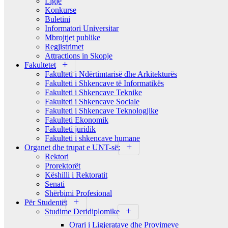
Ligje
Konkurse
Buletini
Informatori Universitar
Mbrojtjet publike
Regjistrimet
Attractions in Skopje
Fakultetet
Fakulteti i Ndërtimtarisë dhe Arkitekturës
Fakulteti i Shkencave të Informatikës
Fakulteti i Shkencave Teknike
Fakulteti i Shkencave Sociale
Fakulteti i Shkencave Teknologjike
Fakulteti Ekonomik
Fakulteti juridik
Fakulteti i shkencave humane
Organet dhe trupat e UNT-së:
Rektori
Prorektorët
Këshilli i Rektoratit
Senati
Shërbimi Profesional
Për Studentët
Studime Deridiplomike
Orari i Ligjeratave dhe Provimeve