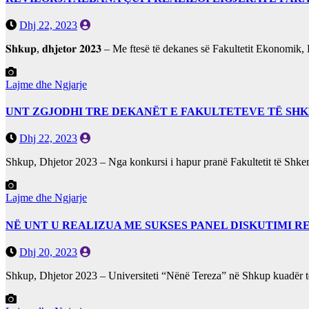
Dhj 22, 2023
𝐒𝐡𝐤𝐮𝐩, 𝐝𝐡𝐣𝐞𝐭𝐨𝐫 𝟐𝟎𝟐𝟑 – Me ftesë të dekanes së Fakultetit Eko
Lajme dhe Ngjarje
UNT ZGJODHI TRE DEKANËT E FAKULTETEVE TË SH
Dhj 22, 2023
Shkup, Dhjetor 2023 – Nga konkursi i hapur pranë Fakultetit të Shk
Lajme dhe Ngjarje
NË UNT U REALIZUA ME SUKSES PANEL DISKUTIMI 
Dhj 20, 2023
Shkup, Dhjetor 2023 – Universiteti “Nënë Tereza” në Shkup kuadër 