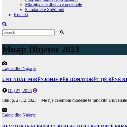
Mbrojtja e të dhënave personale
Standartet e Shërbimit
Kontakt
Muaj:
Dhjetor 2023
Lajme dhe Ngjarje
UNT NDAU MIRËNJOHJE PËR DONATORËT QË BËNË RI
Dhj 27, 2023
Shkup, 27.12.2023 – Me një ceremoni modeste të fundvitit Universit
Lajme dhe Ngjarje
REVIZORJA ALBANA ÇUPI REALIZOI LIGJERATË PAR