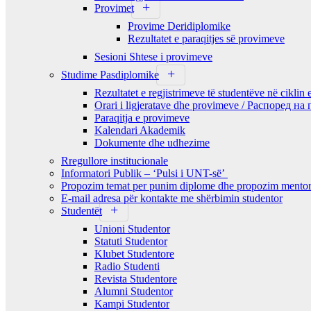
Provimet
Provime Deridiplomike
Rezultatet e paraqitjes së provimeve
Sesioni Shtese i provimeve
Studime Pasdiplomike
Rezultatet e regjistrimeve të studentëve në ciklin 
Orari i ligjeratave dhe provimeve / Распоред н
Paraqitja e provimeve
Kalendari Akademik
Dokumente dhe udhezime
Rregullore institucionale
Informatori Publik – ‘Pulsi i UNT-së’
Propozim temat per punim diplome dhe propozim mentor
E-mail adresa për kontakte me shërbimin studentor
Studentët
Unioni Studentor
Statuti Studentor
Klubet Studentore
Radio Studenti
Revista Studentore
Alumni Studentor
Kampi Studentor