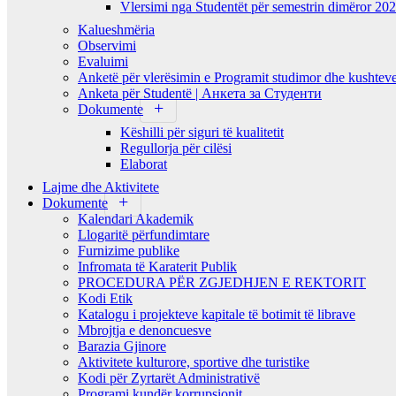
Vlersimi nga Studentët për semestrin dimëror 20
Kalueshmëria
Observimi
Evaluimi
Anketë për vlerësimin e Programit studimor dhe kushteve
Anketa për Studentë | Анкета за Студенти
Dokumente
Këshilli për siguri të kualitetit
Regullorja për cilësi
Elaborat
Lajme dhe Aktivitete
Dokumente
Kalendari Akademik
Llogaritë përfundimtare
Furnizime publike
Infromata të Karaterit Publik
PROCEDURA PËR ZGJEDHJEN E REKTORIT
Kodi Etik
Katalogu i projekteve kapitale të botimit të librave
Mbrojtja e denoncuesve
Barazia Gjinore
Aktivitete kulturore, sportive dhe turistike
Kodi për Zyrtarët Administrativë
Programi kundër korrupsionit