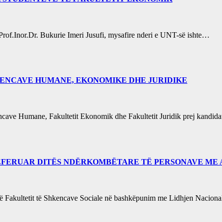
nomik, Prof.Inor.Dr. Bukurie Imeri Jusufi, mysafire nderi e UNT-së ishte…
KENCAVE HUMANE, EKONOMIKE DHE JURIDIKE
encave Humane, Fakultetit Ekonomik dhe Fakultetit Juridik prej kandi
REFERUAR DITËS NDËRKOMBËTARE TË PERSONAVE ME 
të Fakultetit të Shkencave Sociale në bashkëpunim me Lidhjen Nacion