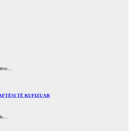
datëve…
AFTËSI TË KUFIZUAR
ale…