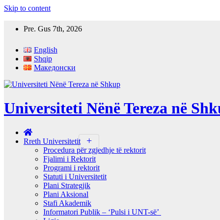
Skip to content
Pre. Gus 7th, 2026
English
Shqip
Македонски
Universiteti Nënë Tereza në Sh
Rreth Universitetit
Procedura për zgjedhje të rektorit
Fjalimi i Rektorit
Programi i rektorit
Statuti i Universitetit
Plani Strategjik
Plani Aksional
Stafi Akademik
Informatori Publik – ‘Pulsi i UNT-së’