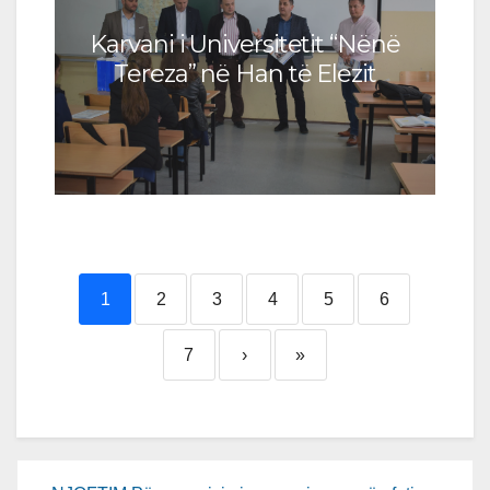
Karvani i Universitetit “Nënë
Tereza” në Han të Elezit
1
2
3
4
5
6
7
›
»