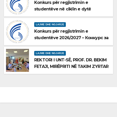
Konkurs për regjistrimin e
GLOBALE
studentëve në ciklin e dytë
2026/2027 – Конкурс за
запишување на студенти на втор
LAJME DHE NGJARJE
циклус студии за 2026/2027
Konkurs për regjistrimin e
studentëve 2026/2027 – Конкурс за
запишување на студенти за
2026/2027
LAJME DHE NGJARJE
REKTORI I UNT-SË, PROF. DR. BEKIM
FETAJI, MIRËPRITI NË TAKIM ZYRTAR
DREJTORIN E SH.A MEPSO, DR.
BURIM LATIFIN