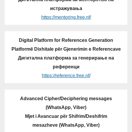
истражувања
https://mentoring.free.nf/
Digital Platform for References Generation
Platformë Dixhitale për Gjenerimin e Referencave
Дигитална платформа за генерирање на
референци
https://reference.free.nf/
Advanced Cipher/Deciphering messages
(WhatsApp, Viber)
Mjet i Avancuar për Shifrim/Deshifrim
mesazheve (WhatsApp, Viber)