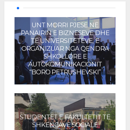
UNT MORRI PJESË NË
PANAIRIN E BIZNESEVE DHE
TË UNIVERSITETEVE, E
ORGANIZUAR NGA QENDRA
SHKOLLORE E
AUTOKOMUNIKACIONIT
“BORO PETRUSHEVSKI”
STUDENTËT E FAKULTETIT TË
SHKENCAVE SOCIALE