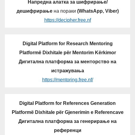
Напредна алатка за шифрирање/
дешифрирање
на пораки
(WhatsApp, Viber)
https://decipher.free.nf
Digital Platform for Research Mentoring
Platformë Dixhitale për Mentorim Kërkimor
Дигитална платформа за менторство на
истражувања
https://mentoring.free.nf/
Digital Platform for References Generation
Platformë Dixhitale për Gjenerimin e Referencave
Дигитална платформа за генерирање на
референци