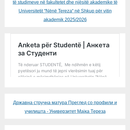
të studimeve në fakultetet dhe njësitë akademike të
Universitetit “Nënë Tereza“ në Shkup për vitin
akademik 2025/2026
Државна стручна матура Преглед со профили и
училишта - Универзитет Мајка Тереза