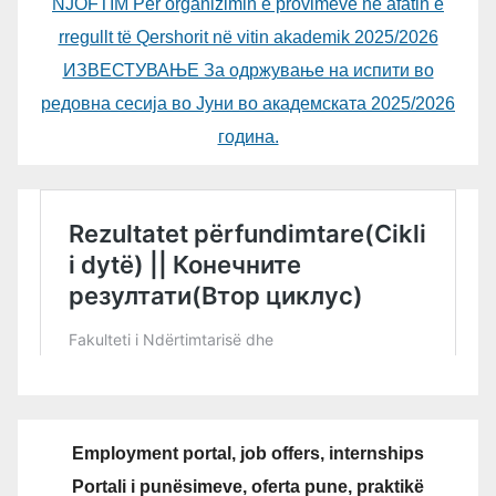
NJOFTIM Për organizimin e provimeve në afatin e
rregullt të Qershorit në vitin akademik 2025/2026
ИЗВЕСТУВАЊЕ За одржување на испити во
редовна сесија во Јуни во академската 2025/2026
година.
Employment portal, job offers, internships
Portali i punësimeve, oferta pune, praktikë