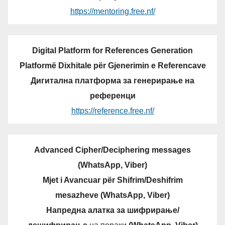
https://mentoring.free.nf/
Digital Platform for References Generation
Platformë Dixhitale për Gjenerimin e Referencave
Дигитална платформа за генерирање на
референци
https://reference.free.nf/
Advanced Cipher/Deciphering messages
(WhatsApp, Viber)
Mjet i Avancuar për Shifrim/Deshifrim
mesazheve (WhatsApp, Viber)
Напредна алатка за шифрирање/