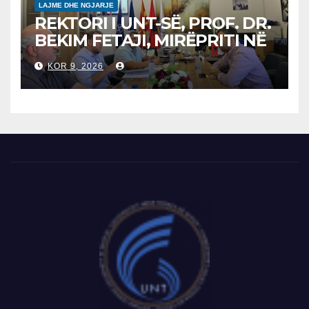
LAJME DHE NGJARJE
REKTORI I UNT-SË, PROF. DR.
BEKIM FETAJI, MIRËPRITI NË
TAKIM ZYRTAR DREJTORIN E
KOR 9, 2026
SH.A MEPSO, DR. BURIM
LATIFIN