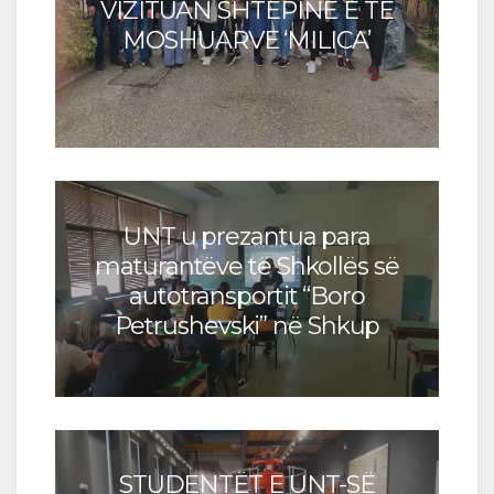
VIZITUAN SHTËPINË E TË
MOSHUARVE ‘MILICA’
UNT u prezantua para
maturantëve të Shkollës së
autotransportit “Boro
Petrushevski” në Shkup
STUDENTËT E UNT-SË