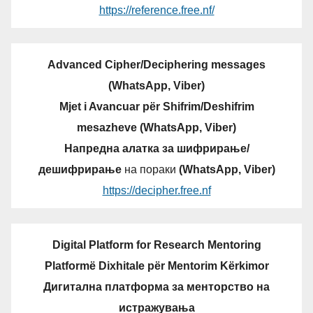
https://reference.free.nf/
Advanced Cipher/Deciphering messages
(WhatsApp, Viber)
Mjet i Avancuar për Shifrim/Deshifrim
mesazheve (WhatsApp, Viber)
Напредна алатка за шифрирање/
дешифрирање
на пораки
(WhatsApp, Viber)
https://decipher.free.nf
Digital Platform for Research Mentoring
Platformë Dixhitale për Mentorim Kërkimor
Дигитална платформа за менторство на
истражувања