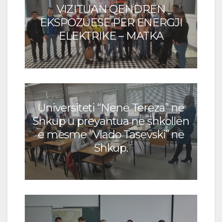
VIZITUAN QENDRËN
EKSPOZUESE PËR ENERGJI
ELEKTRIKE – MATKA
Universiteti “Nënë Tereza” në
Shkup u preyantua në shkollën
e mesme “Vlado Tasevski” në
Shkup.