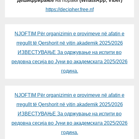
дешифрирање
на пораки
(WhatsApp, Viber)
https://decipher.free.nf
NJOFTIM Për organizimin e provimeve në afatin e
rregullt të Qershorit në vitin akademik 2025/2026
ИЗВЕСТУВАЊЕ За одржување на испити во
редовна сесија во Јуни во академската 2025/2026
година.
NJOFTIM Për organizimin e provimeve në afatin e
rregullt të Qershorit në vitin akademik 2025/2026
ИЗВЕСТУВАЊЕ За одржување на испити во
редовна сесија во Јуни во академската 2025/2026
година.