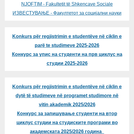
NJOFTIM - Fakultetit të Shkencave Sociale
ИЗВЕСТУВАЊЕ - Факултетот за социјални науки
Konkurs për regjistrimin e studentëve në ciklin e
parë te studimeve 2025-2026
Конкурс за упис на студенти на прв циклус на
студии 2025-2026
Konkurs për regjistrimin e studentëve në ciklin e
dytë të studimeve në programet studimore në
vitin akademik 2025/2026
Конкурс за запишување студенти на втор
циклус студии на студиските програми во
академската 2025/2026 година