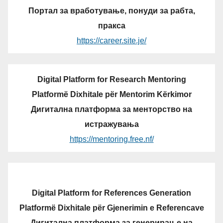
Портал за вработување, понуди за рабта,
пракса
https://career.site.je/
Digital Platform for Research Mentoring
Platformë Dixhitale për Mentorim Kërkimor
Дигитална платформа за менторство на
истражувања
https://mentoring.free.nf/
Digital Platform for References Generation
Platformë Dixhitale për Gjenerimin e Referencave
Дигитална платформа за генерирање на