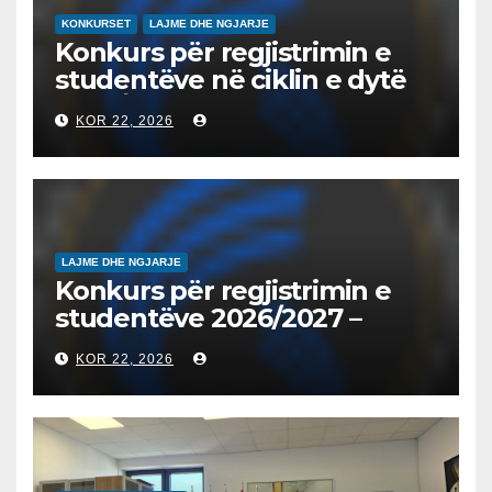
KONKURSET
LAJME DHE NGJARJE
Konkurs për regjistrimin e
studentëve në ciklin e dytë
2026/2027 – Конкурс за
KOR 22, 2026
запишување на студенти
на втор циклус студии за
2026/2027
LAJME DHE NGJARJE
Konkurs për regjistrimin e
studentëve 2026/2027 –
Конкурс за запишување на
KOR 22, 2026
студенти за 2026/2027