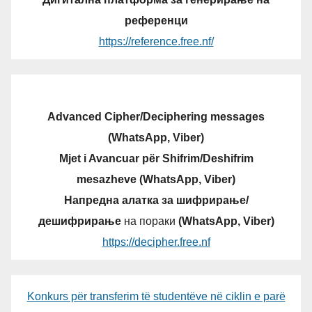
референци
https://reference.free.nf/
Advanced Cipher/Deciphering messages
(WhatsApp, Viber)
Mjet i Avancuar për Shifrim/Deshifrim
mesazheve (WhatsApp, Viber)
Напредна алатка за шифрирање/
дешифрирање
на пораки
(WhatsApp, Viber)
https://decipher.free.nf
Konkurs për transferim të studentëve në ciklin e parë