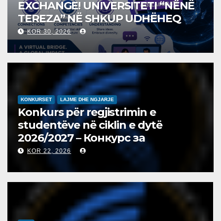
EXCHANGE! UNIVERSITETI “NËNË
TEREZA” NË SHKUP UDHËHEQ
NISMËN NDËRKOMBËTARE PËR
KOR 30, 2026
EDUKIMIN DIGJITAL DHE
QYTETARINË GLOBALE
KONKURSET
LAJME DHE NGJARJE
Konkurs për regjistrimin e
studentëve në ciklin e dytë
2026/2027 – Конкурс за
запишување на студенти на
KOR 22, 2026
втор циклус студии за 2026/2027